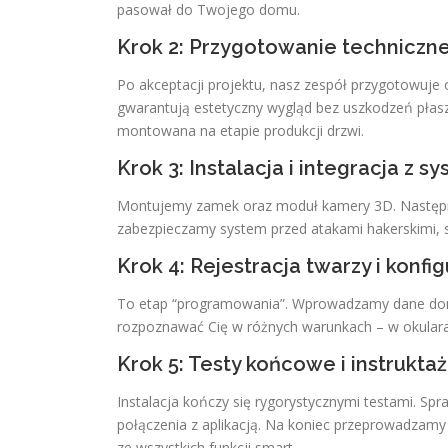
pasował do Twojego domu.
Krok 2: Przygotowanie techniczn
Po akceptacji projektu, nasz zespół przygotowuj
gwarantują estetyczny wygląd bez uszkodzeń płaszc
montowana na etapie produkcji drzwi.
Krok 3: Instalacja i integracja z 
Montujemy zamek oraz moduł kamery 3D. Następni
zabezpieczamy system przed atakami hakerskimi, 
Krok 4: Rejestracja twarzy i konf
To etap “programowania”. Wprowadzamy dane dom
rozpoznawać Cię w różnych warunkach – w okularac
Krok 5: Testy końcowe i instruktaż
Instalacja kończy się rygorystycznymi testami. Spr
połączenia z aplikacją. Na koniec przeprowadzamy 
ze wszystkich funkcji smart.