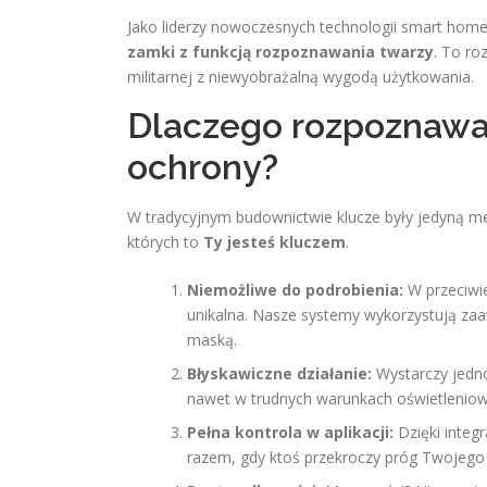
Jako liderzy nowoczesnych technologii smart ho
zamki z funkcją rozpoznawania twarzy
. To ro
militarnej z niewyobrażalną wygodą użytkowania.
Dlaczego rozpoznawan
ochrony?
W tradycyjnym budownictwie klucze były jedyną me
których to
Ty jesteś kluczem
.
Niemożliwe do podrobienia:
W przeciwie
unikalna. Nasze systemy wykorzystują za
maską.
Błyskawiczne działanie:
Wystarczy jedno
nawet w trudnych warunkach oświetlenio
Pełna kontrola w aplikacji:
Dzięki integ
razem, gdy ktoś przekroczy próg Twojego 