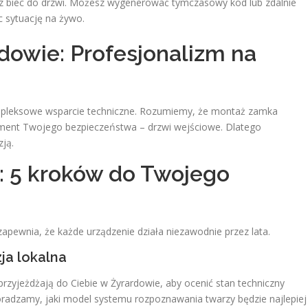
z biec do drzwi. Możesz wygenerować tymczasowy kod lub zdalnie
c sytuację na żywo.
dowie: Profesjonalizm na
kompleksowe wsparcie techniczne. Rozumiemy, że montaż zamka
ement Twojego bezpieczeństwa – drzwi wejściowe. Dlatego
ją.
i: 5 kroków do Twojego
apewnia, że każde urządzenie działa niezawodnie przez lata.
zja lokalna
przyjeżdżają do Ciebie w Żyrardowie, aby ocenić stan techniczny
oradzamy, jaki model systemu rozpoznawania twarzy będzie najlepiej