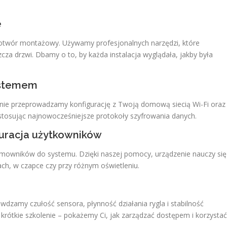
e
e otwór montażowy. Używamy profesjonalnych narzędzi, które
za drzwi. Dbamy o to, by każda instalacja wyglądała, jakby była
systemem
e przeprowadzamy konfigurację z Twoją domową siecią Wi-Fi oraz
stosując najnowocześniejsze protokoły szyfrowania danych.
iguracja użytkowników
owników do systemu. Dzięki naszej pomocy, urządzenie nauczy się
h, w czapce czy przy różnym oświetleniu.
awdzamy czułość sensora, płynność działania rygla i stabilność
krótkie szkolenie – pokażemy Ci, jak zarządzać dostępem i korzystać