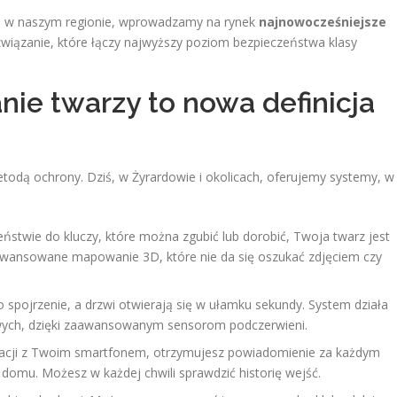
me w naszym regionie, wprowadzamy na rynek
najnowocześniejsze
związanie, które łączy najwyższy poziom bezpieczeństwa klasy
ie twarzy to nowa definicja
todą ochrony. Dziś, w Żyrardowie i okolicach, oferujemy systemy, w
ństwie do kluczy, które można zgubić lub dorobić, Twoja twarz jest
awansowane mapowanie 3D, które nie da się oszukać zdjęciem czy
 spojrzenie, a drzwi otwierają się w ułamku sekundy. System działa
wych, dzięki zaawansowanym sensorom podczerwieni.
racji z Twoim smartfonem, otrzymujesz powiadomienie za każdym
domu. Możesz w każdej chwili sprawdzić historię wejść.