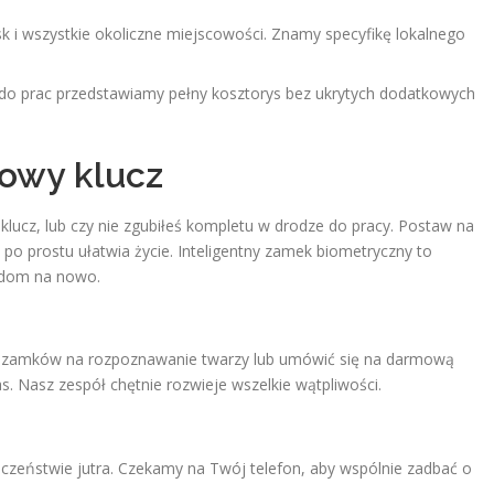
 i wszystkie okoliczne miejscowości. Znamy specyfikę lokalnego
do prac przedstawiamy pełny kosztorys bez ukrytych dodatkowych
nowy klucz
klucz, lub czy nie zgubiłeś kompletu w drodze do pracy. Postaw na
eż po prostu ułatwia życie. Inteligentny zamek biometryczny to
j dom na nowo.
ach zamków na rozpoznawanie twarzy lub umówić się na darmową
Nasz zespół chętnie rozwieje wszelkie wątpliwości.
ieczeństwie jutra. Czekamy na Twój telefon, aby wspólnie zadbać o