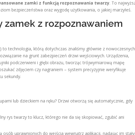
ansowane zamki z funkcją rozpoznawania twarzy
. To najwyżs
oziom bezpieczeństwa oraz wygodę użytkowania, o jakiej marzyłeś.
ny zamek z rozpoznawaniem
) to technologia, którą dotychczas znaliśmy głównie z nowoczesnych
rozwiązanie na grunt zabezpieczeń drzwi wejściowych. Urządzenia,
jniki podczerwieni i głębi obrazu, tworząc trójwymiarową mapę
oszukać zdjęciem czy nagraniem – system precyzyjnie weryfikuje
u sekundy.
pami lub dzieckiem na ręku? Drzwi otworzą się automatycznie, gdy
ny rys twarzy to klucz, którego nie da się skopiować, zgubić ani
ą osób uprawnionych do wejścia wewnątrz aplikacji, nadając im stały