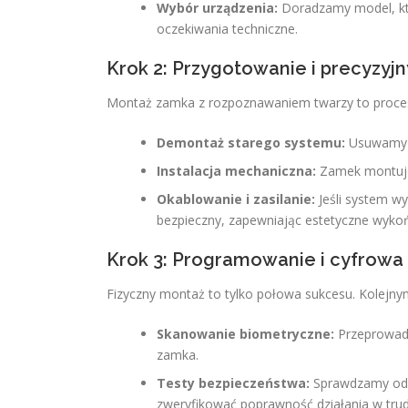
Wybór urządzenia:
Doradzamy model, któ
oczekiwania techniczne.
Krok 2: Przygotowanie i precyzyj
Montaż zamka z rozpoznawaniem twarzy to proces w
Demontaż starego systemu:
Usuwamy tr
Instalacja mechaniczna:
Zamek montujem
Okablowanie i zasilanie:
Jeśli system w
bezpieczny, zapewniając estetyczne wykoń
Krok 3: Programowanie i cyfrowa 
Fizyczny montaż to tylko połowa sukcesu. Kolejny
Skanowanie biometryczne:
Przeprowad
zamka.
Testy bezpieczeństwa:
Sprawdzamy odp
zweryfikować poprawność działania w tru