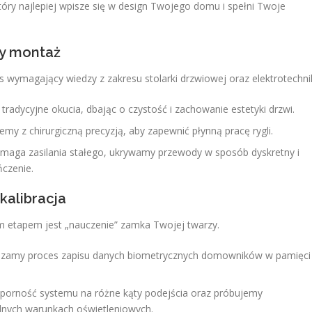
ry najlepiej wpisze się w design Twojego domu i spełni Twoje
ny montaż
ymagający wiedzy z zakresu stolarki drzwiowej oraz elektrotechnik
adycyjne okucia, dbając o czystość i zachowanie estetyki drzwi.
y z chirurgiczną precyzją, aby zapewnić płynną pracę rygli.
ymaga zasilania stałego, ukrywamy przewody w sposób dyskretny i
czenie.
kalibracja
m etapem jest „nauczenie” zamka Twojej twarzy.
zamy proces zapisu danych biometrycznych domowników w pamięci
orność systemu na różne kąty podejścia oraz próbujemy
dnych warunkach oświetleniowych.