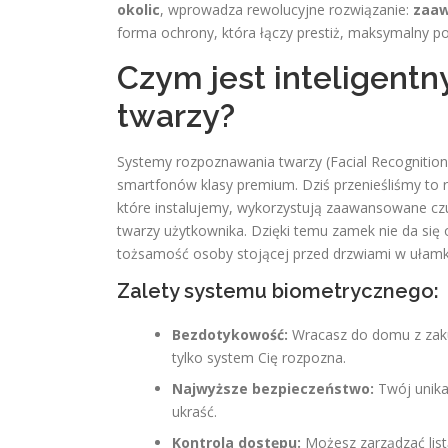
okolic
, wprowadza rewolucyjne rozwiązanie:
zaaw
forma ochrony, która łączy prestiż, maksymalny p
Czym jest inteligent
twarzy?
Systemy rozpoznawania twarzy (Facial Recognition
smartfonów klasy premium. Dziś przenieśliśmy to 
które instalujemy, wykorzystują zaawansowane czu
twarzy użytkownika. Dzięki temu zamek nie da się 
tożsamość osoby stojącej przed drzwiami w ułamk
Zalety systemu biometrycznego:
Bezdotykowość:
Wracasz do domu z zaku
tylko system Cię rozpozna.
Najwyższe bezpieczeństwo:
Twój unikal
ukraść.
Kontrola dostępu:
Możesz zarządzać list