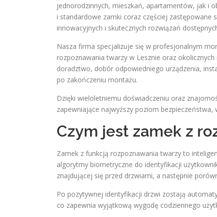
jednorodzinnych, mieszkań, apartamentów, jak i o
i standardowe zamki coraz częściej zastępowane są
innowacyjnych i skutecznych rozwiązań dostępnyc
Nasza firma specjalizuje się w profesjonalnym m
rozpoznawania twarzy w Lesznie oraz okolicznyc
doradztwo, dobór odpowiedniego urządzenia, instal
po zakończeniu montażu.
Dzięki wieloletniemu doświadczeniu oraz znajomoś
zapewniające najwyższy poziom bezpieczeństwa, 
Czym jest zamek z r
Zamek z funkcją rozpoznawania twarzy to intelige
algorytmy biometryczne do identyfikacji użytkow
znajdującej się przed drzwiami, a następnie porów
Po pozytywnej identyfikacji drzwi zostają automat
co zapewnia wyjątkową wygodę codziennego użyt