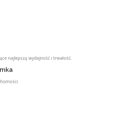
ce najlepszą wydajność i trwałość.
amka
chomości.