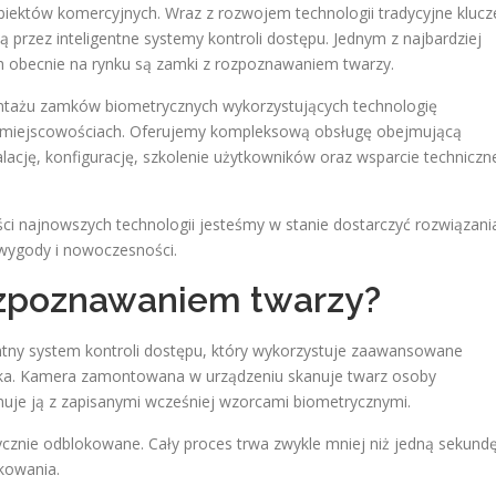
biektów komercyjnych. Wraz z rozwojem technologii tradycyjne klucz
 przez inteligentne systemy kontroli dostępu. Jednym z najbardziej
h obecnie na rynku są zamki z rozpoznawaniem twarzy.
ontażu zamków biometrycznych wykorzystujących technologię
h miejscowościach. Oferujemy kompleksową obsługę obejmującą
ację, konfigurację, szkolenie użytkowników oraz wsparcie techniczn
ci najnowszych technologii jesteśmy w stanie dostarczyć rozwiązani
wygody i nowoczesności.
ozpoznawaniem twarzy?
ntny system kontroli dostępu, który wykorzystuje zaawansowane
nika. Kamera zamontowana w urządzeniu skanuje twarz osoby
nuje ją z zapisanymi wcześniej wzorcami biometrycznymi.
ycznie odblokowane. Cały proces trwa zwykle mniej niż jedną sekundę
kowania.