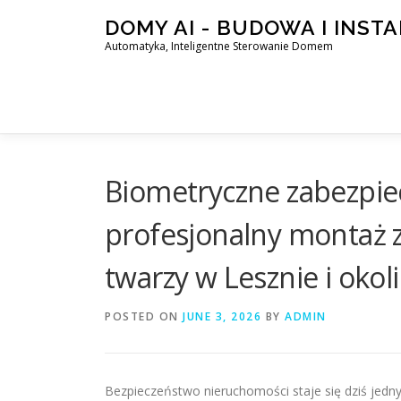
Skip
DOMY AI - BUDOWA I INST
to
Automatyka, Inteligentne Sterowanie Domem
content
Biometryczne zabezpiec
profesjonalny montaż
twarzy w Lesznie i oko
POSTED ON
JUNE 3, 2026
BY
ADMIN
Bezpieczeństwo nieruchomości staje się dziś jed