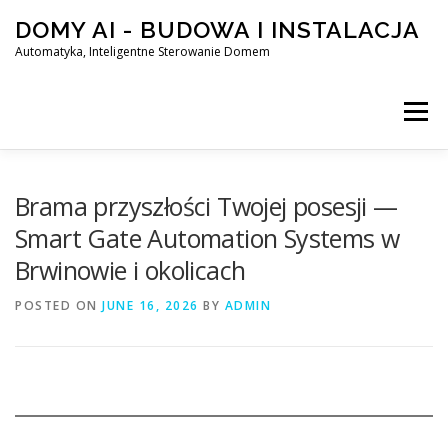
Skip
DOMY AI - BUDOWA I INSTALACJA
to
content
Automatyka, Inteligentne Sterowanie Domem
Menu
HOME
Brama przyszłości Twojej posesji —
Smart Gate Automation Systems w
Brwinowie i okolicach
SMART DOM AI – AUTOMATYKA, INTELIGENTNE STEROWA
POSTED ON
JUNE 16, 2026
BY
ADMIN
BLOG
KONTAKT