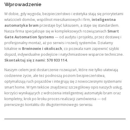
Wprowadzenie
W dobie, gdy wygoda, bezpieczeństwo i estetyka stają się priorytetami
właścicieli domów, wspólnot mieszkaniowych i firm,
inteligentna
automatyka bram
przestaje być luksusem, a staje się standardem.
Nasza firma specjalizuje się w kompleksowych rozwiązaniach
Smart
Gate Automation Systems
— od audytu i projektu, przez dostawę i
profesjonalny montaż, aż po serwis i rozwój systemów. Działamy
lokalnie w
Brwinowie i okolicach
, co pozwala nam zapewnić szybki
dojazd, indywidualne podejście i natychmiastowe wsparcie techniczne.
Skontaktuj się z nami: 570 933 114.
Naszym celem jest dostarczenie rozwiązań, które nie tylko ułatwiają
codzienne życie, ale też podnoszą poziom bezpieczeństwa,
optymalizują ruch pojazdów i integrują się z nowoczesnymi systemami
smart home. W tym tekście znajdziesz szczegółowy opis naszych usług,
korzyści wynikających z wdrożenia inteligentnej automatyki bram oraz
kompletny, krok po kroku proces realizacji zamówienia — od
pierwszego kontaktu do długoterminowego serwisu.