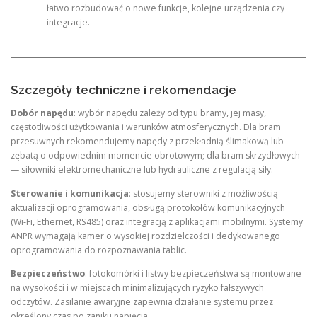
łatwo rozbudować o nowe funkcje, kolejne urządzenia czy
integracje.
Szczegóły techniczne i rekomendacje
Dobór napędu
: wybór napędu zależy od typu bramy, jej masy,
częstotliwości użytkowania i warunków atmosferycznych. Dla bram
przesuwnych rekomendujemy napędy z przekładnią ślimakową lub
zębatą o odpowiednim momencie obrotowym; dla bram skrzydłowych
— siłowniki elektromechaniczne lub hydrauliczne z regulacją siły.
Sterowanie i komunikacja
: stosujemy sterowniki z możliwością
aktualizacji oprogramowania, obsługą protokołów komunikacyjnych
(Wi‑Fi, Ethernet, RS485) oraz integracją z aplikacjami mobilnymi. Systemy
ANPR wymagają kamer o wysokiej rozdzielczości i dedykowanego
oprogramowania do rozpoznawania tablic.
Bezpieczeństwo
: fotokomórki i listwy bezpieczeństwa są montowane
na wysokości i w miejscach minimalizujących ryzyko fałszywych
odczytów. Zasilanie awaryjne zapewnia działanie systemu przez
określony czas po zaniku napięcia.