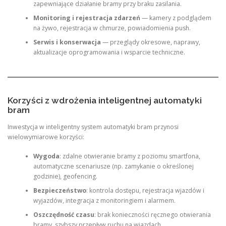
zapewniające działanie bramy przy braku zasilania.
Monitoring i rejestracja zdarzeń
— kamery z podglądem
na żywo, rejestracja w chmurze, powiadomienia push.
Serwis i konserwacja
— przeglądy okresowe, naprawy,
aktualizacje oprogramowania i wsparcie techniczne.
Korzyści z wdrożenia inteligentnej automatyki
bram
Inwestycja w inteligentny system automatyki bram przynosi
wielowymiarowe korzyści:
Wygoda
: zdalne otwieranie bramy z poziomu smartfona,
automatyczne scenariusze (np. zamykanie o określonej
godzinie), geofencing.
Bezpieczeństwo
: kontrola dostępu, rejestracja wjazdów i
wyjazdów, integracja z monitoringiem i alarmem.
Oszczędność czasu
: brak konieczności ręcznego otwierania
bramy, szybszy przepływ ruchu na wjazdach.