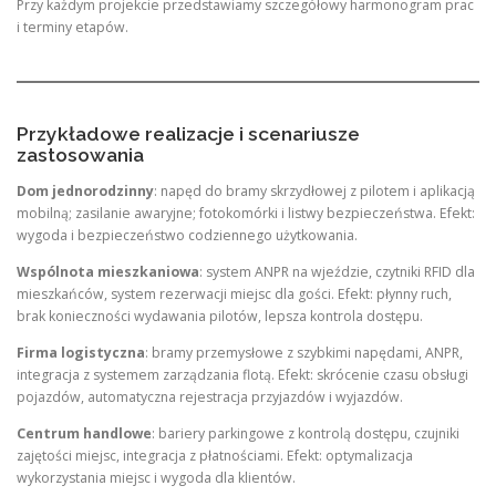
Przy każdym projekcie przedstawiamy szczegółowy harmonogram prac
i terminy etapów.
Przykładowe realizacje i scenariusze
zastosowania
Dom jednorodzinny
: napęd do bramy skrzydłowej z pilotem i aplikacją
mobilną; zasilanie awaryjne; fotokomórki i listwy bezpieczeństwa. Efekt:
wygoda i bezpieczeństwo codziennego użytkowania.
Wspólnota mieszkaniowa
: system ANPR na wjeździe, czytniki RFID dla
mieszkańców, system rezerwacji miejsc dla gości. Efekt: płynny ruch,
brak konieczności wydawania pilotów, lepsza kontrola dostępu.
Firma logistyczna
: bramy przemysłowe z szybkimi napędami, ANPR,
integracja z systemem zarządzania flotą. Efekt: skrócenie czasu obsługi
pojazdów, automatyczna rejestracja przyjazdów i wyjazdów.
Centrum handlowe
: bariery parkingowe z kontrolą dostępu, czujniki
zajętości miejsc, integracja z płatnościami. Efekt: optymalizacja
wykorzystania miejsc i wygoda dla klientów.