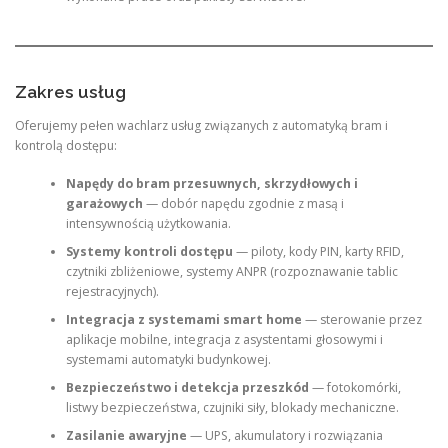
Zakres usług
Oferujemy pełen wachlarz usług związanych z automatyką bram i
kontrolą dostępu:
Napędy do bram przesuwnych, skrzydłowych i
garażowych
— dobór napędu zgodnie z masą i
intensywnością użytkowania.
Systemy kontroli dostępu
— piloty, kody PIN, karty RFID,
czytniki zbliżeniowe, systemy ANPR (rozpoznawanie tablic
rejestracyjnych).
Integracja z systemami smart home
— sterowanie przez
aplikacje mobilne, integracja z asystentami głosowymi i
systemami automatyki budynkowej.
Bezpieczeństwo i detekcja przeszkód
— fotokomórki,
listwy bezpieczeństwa, czujniki siły, blokady mechaniczne.
Zasilanie awaryjne
— UPS, akumulatory i rozwiązania