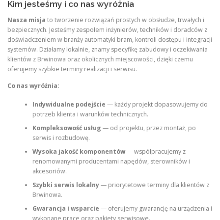
Kim jesteśmy i co nas wyróżnia
Nasza misja
to tworzenie rozwiązań prostych w obsłudze, trwałych i
bezpiecznych. Jesteśmy zespołem inżynierów, techników i doradców z
doświadczeniem w branży automatyki bram, kontroli dostępu i integracji
systemów. Działamy lokalnie, znamy specyfikę zabudowy i oczekiwania
klientów z Brwinowa oraz okolicznych miejscowości, dzięki czemu
oferujemy szybkie terminy realizacji i serwisu.
Co nas wyróżnia:
Indywidualne podejście
— każdy projekt dopasowujemy do
potrzeb klienta i warunków technicznych.
Kompleksowość usług
— od projektu, przez montaż, po
serwis i rozbudowę.
Wysoka jakość komponentów
— współpracujemy z
renomowanymi producentami napędów, sterowników i
akcesoriów.
Szybki serwis lokalny
— priorytetowe terminy dla klientów z
Brwinowa.
Gwarancja i wsparcie
— oferujemy gwarancję na urządzenia i
wykonane prace oraz pakiety serwisowe.