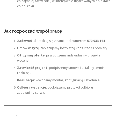
co najmniej raz w roku; w intensywnie użytkowanych obiektach
co pół roku.
Jak rozpocząć współpracę
Zadzwoń
: skontaktuj się z nami pod numerem
570 933 114
.
Umów wizytę
: zaplanujemy bezpłatną konsultację i pomiary.
Otrzymaj ofertę
: przygotujemy indywidualny projekt i
wycenę.
Zatwierdź projekt
: podpiszemy umowę i ustalimy termin
realizacji.
Realizacja
: wykonamy montaż, konfigurację i szkolenie.
Odbiór i wsparcie
: podpiszemy protokół odbioru i
zapewnimy serwis.