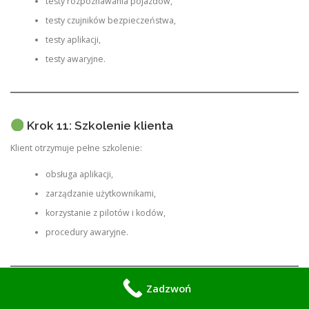
testy rozpoznawania pojazdów,
testy czujników bezpieczeństwa,
testy aplikacji,
testy awaryjne.
Krok 11: Szkolenie klienta
Klient otrzymuje pełne szkolenie:
obsługa aplikacji,
zarządzanie użytkownikami,
korzystanie z pilotów i kodów,
procedury awaryjne.
Zadzwoń
Krok 12: Serwis i wsparcie techniczne