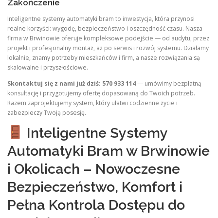
Zakończenie
Inteligentne systemy automatyki bram to inwestycja, która przynosi
realne korzyści: wygodę, bezpieczeństwo i oszczędność czasu. Nasza
firma w Brwinowie oferuje kompleksowe podejście — od audytu, przez
projekt i profesjonalny montaż, aż po serwis i rozwój systemu. Działamy
lokalnie, znamy potrzeby mieszkańców i firm, a nasze rozwiązania są
skalowalne i przyszłościowe.
Skontaktuj się z nami już dziś: 570 933 114
— umówimy bezpłatną
konsultację i przygotujemy ofertę dopasowaną do Twoich potrzeb.
Razem zaprojektujemy system, który ułatwi codzienne życie i
zabezpieczy Twoją posesję.
Inteligentne Systemy
Automatyki Bram w Brwinowie
i Okolicach – Nowoczesne
Bezpieczeństwo, Komfort i
Pełna Kontrola Dostępu do