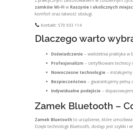
z praktycznym zastosowaniem w codziennym życiu.
zamków Wi-Fi
w
Raszynie i okolicznych miejs
komfort oraz łatwość obsługi.
Kontakt: 570 933 114
Dlaczego warto wybra
Doświadczenie
– wieloletnia praktyka w 
Profesjonalizm
– certyfikowani technicy
Nowoczesne technologie
– instalujemy
Bezpieczeństwo
– gwarantujemy pełną o
Indywidualne podejście
– dopasowujemy 
Zamek Bluetooth – Co 
Zamek Bluetooth
to urządzenie, które umożliwi
Dzięki technologii Bluetooth, dostęp jest szybki i