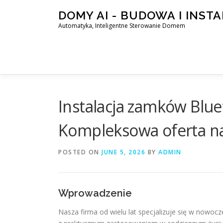
Skip
DOMY AI - BUDOWA I INST
to
Automatyka, Inteligentne Sterowanie Domem
content
Instalacja zamków Bluet
Kompleksowa oferta na
POSTED ON
JUNE 5, 2026
BY
ADMIN
Wprowadzenie
Nasza firma od wielu lat specjalizuje się w nowo