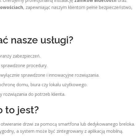
 Oferujemy profesjonalną instalację
zamków Bluetooth
oraz
cowościach
, zapewniając naszym klientom pełne bezpieczeństwo,
ć nasze usługi?
branży zabezpieczeń.
 i sprawdzone procedury.
 wyłącznie sprawdzone i innowacyjne rozwiązania.
chronę domu, biura czy lokalu użytkowego.
rozwiązania do potrzeb klienta.
to jest?
a otwieranie drzwi za pomocą smartfona lub dedykowanego breloka.
 wygodny, a system może być zintegrowany z aplikacją mobilną.