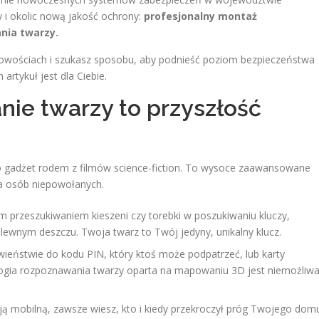
i okolic nową jakość ochrony:
profesjonalny montaż
nia twarzy.
scowościach i szukasz sposobu, aby podnieść poziom bezpieczeństwa
artykuł jest dla Ciebie.
ie twarzy to przyszłość
ko gadżet rodem z filmów science-fiction. To wysoce zaawansowane
dla osób niepowołanych.
przeszukiwaniem kieszeni czy torebki w poszukiwaniu kluczy,
lewnym deszczu. Twoja twarz to Twój jedyny, unikalny klucz.
ieństwie do kodu PIN, który ktoś może podpatrzeć, lub karty
ologia rozpoznawania twarzy oparta na mapowaniu 3D jest niemożliw
acją mobilną, zawsze wiesz, kto i kiedy przekroczył próg Twojego dom