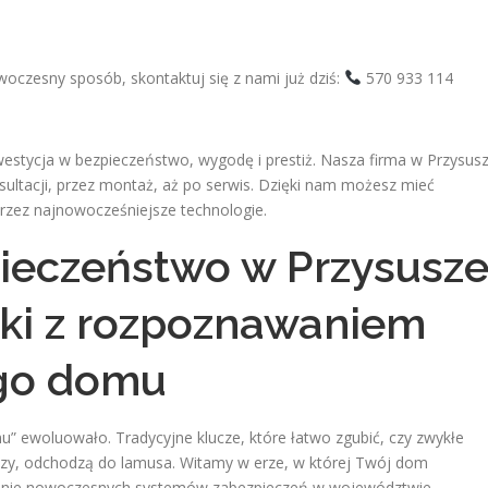
woczesny sposób, skontaktuj się z nami już dziś:
570 933 114
estycja w bezpieczeństwo, wygodę i prestiż. Nasza firma w Przysus
sultacji, przez montaż, aż po serwis. Dzięki nam możesz mieć
rzez najnowocześniejsze technologie.
pieczeństwo w Przysusze
i z rozpoznawaniem
ego domu
u” ewoluowało. Tradycyjne klucze, które łatwo zgubić, czy zwykłe
czy, odchodzą do lamusa. Witamy w erze, w której Twój dom
iedzinie nowoczesnych systemów zabezpieczeń w województwie