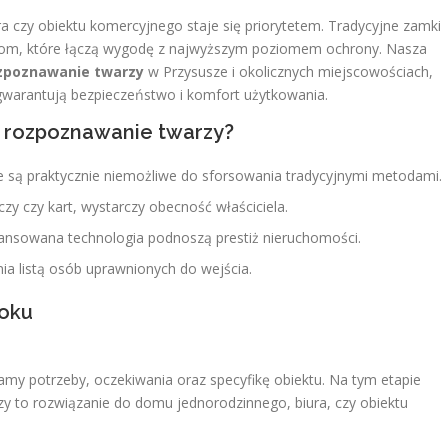
a czy obiektu komercyjnego staje się priorytetem. Tradycyjne zamki
iom, które łączą wygodę z najwyższym poziomem ochrony. Nasza
ozpoznawanie twarzy
w Przysusze i okolicznych miejscowościach,
 gwarantują bezpieczeństwo i komfort użytkowania.
 rozpoznawanie twarzy?
 są praktycznie niemożliwe do sforsowania tradycyjnymi metodami.
zy czy kart, wystarczy obecność właściciela.
wansowana technologia podnoszą prestiż nieruchomości.
a listą osób uprawnionych do wejścia.
roku
my potrzeby, oczekiwania oraz specyfikę obiektu. Na tym etapie
zy to rozwiązanie do domu jednorodzinnego, biura, czy obiektu