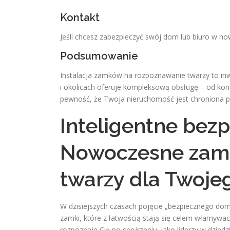
Kontakt
Jeśli chcesz zabezpieczyć swój dom lub biuro w no
Podsumowanie
Instalacja zamków na rozpoznawanie twarzy to inw
i okolicach oferuje kompleksową obsługę – od kon
pewność, że Twoja nieruchomość jest chroniona p
Inteligentne bez
Nowoczesne zamk
twarzy dla Twoj
W dzisiejszych czasach pojęcie „bezpiecznego dom
zamki, które z łatwością stają się celem włamywa
rozpoznaje Cię po spojrzeniu. Jako liderzy w dz