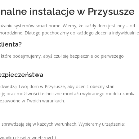
onalne instalacje w Przysusze
ażaniu systemów smart home. Wiemy, że każdy dom jest inny – od
norodzinne. Dlatego podchodzimy do każdego zlecenia indywidualnie
lienta?
i, które podejmujemy, abyś czuł się bezpiecznie od pierwszego
bezpieczeństwa
odwiedzą Twój dom w Przysusze, aby ocenić obecny stan
ukcję oraz możliwości techniczne montażu wybranego modelu zamka.
 niezawodne w Twoich warunkach.
kie sprawdzają się w każdych warunkach. Wybieramy urządzenia:
ypadku drzwi zewnętrznych).