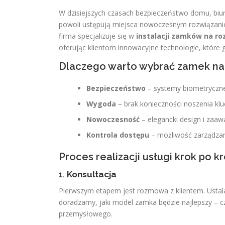
W dzisiejszych czasach bezpieczeństwo domu, biur
powoli ustępują miejsca nowoczesnym rozwiązan
firma specjalizuje się w
instalacji zamków na r
oferując klientom innowacyjne technologie, które
Dlaczego warto wybrać zamek na
Bezpieczeństwo
– systemy biometryczne
Wygoda
– brak konieczności noszenia kluc
Nowoczesność
– elegancki design i zaa
Kontrola dostępu
– możliwość zarządzani
Proces realizacji usługi krok po k
1.
Konsultacja
Pierwszym etapem jest rozmowa z klientem. Ustala
doradzamy, jaki model zamka będzie najlepszy – c
przemysłowego.