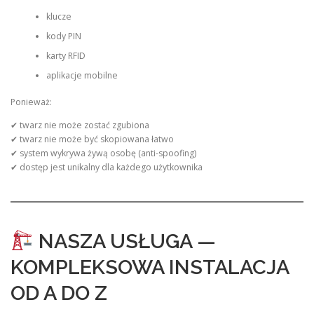
klucze
kody PIN
karty RFID
aplikacje mobilne
Ponieważ:
✔ twarz nie może zostać zgubiona
✔ twarz nie może być skopiowana łatwo
✔ system wykrywa żywą osobę (anti-spoofing)
✔ dostęp jest unikalny dla każdego użytkownika
NASZA USŁUGA —
KOMPLEKSOWA INSTALACJA
OD A DO Z