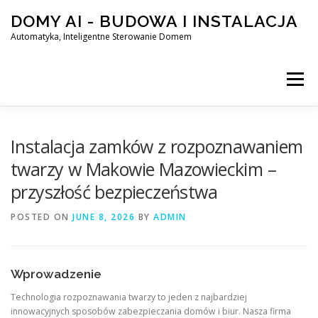
Skip
DOMY AI - BUDOWA I INSTALACJA
to
content
Automatyka, Inteligentne Sterowanie Domem
Menu
HOME
Instalacja zamków z rozpoznawaniem
twarzy w Makowie Mazowieckim –
przyszłość bezpieczeństwa
SMART DOM AI – AUTOMATYKA, INTELIGENTNE STEROWA
POSTED ON
JUNE 8, 2026
BY
ADMIN
BLOG
KONTAKT
Wprowadzenie
Technologia rozpoznawania twarzy to jeden z najbardziej
innowacyjnych sposobów zabezpieczania domów i biur. Nasza firma