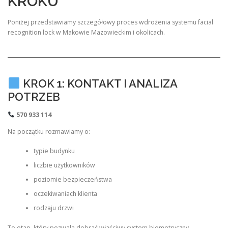
KROKU
Poniżej przedstawiamy szczegółowy proces wdrożenia systemu facial
recognition lock w Makowie Mazowieckim i okolicach.
KROK 1: KONTAKT I ANALIZA
POTRZEB
570 933 114
Na początku rozmawiamy o:
typie budynku
liczbie użytkowników
poziomie bezpieczeństwa
oczekiwaniach klienta
rodzaju drzwi
To etap, który pozwala dobrać właściwy system biometryczny.