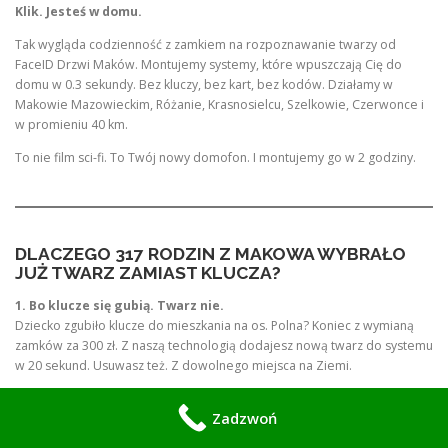
Klik. Jesteś w domu.
Tak wygląda codzienność z zamkiem na rozpoznawanie twarzy od
FaceID Drzwi Maków. Montujemy systemy, które wpuszczają Cię do
domu w 0.3 sekundy. Bez kluczy, bez kart, bez kodów. Działamy w
Makowie Mazowieckim, Różanie, Krasnosielcu, Szelkowie, Czerwonce i
w promieniu 40 km.
To nie film sci-fi. To Twój nowy domofon. I montujemy go w 2 godziny.
DLACZEGO 317 RODZIN Z MAKOWA WYBRAŁO
JUŻ TWARZ ZAMIAST KLUCZA?
1. Bo klucze się gubią. Twarz nie.
Dziecko zgubiło klucze do mieszkania na os. Polna? Koniec z wymianą
zamków za 300 zł. Z naszą technologią dodajesz nową twarz do systemu
w 20 sekund. Usuwasz też. Z dowolnego miejsca na Ziemi.
2. Bo “pożyczę klucz sąsiadce” to już przeszłość
Zadzwoń
Wyjeżdżasz na weekend do Pułtuska? Dajesz sąsiadce tymczasowy
dostęp na 48h przez aplikację. Po niedzieli jej twarz już nie otworzy