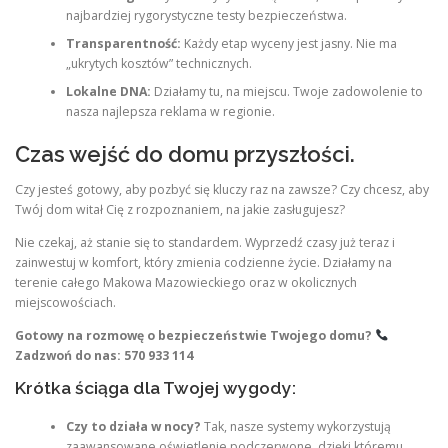
najbardziej rygorystyczne testy bezpieczeństwa.
Transparentność:
Każdy etap wyceny jest jasny. Nie ma
„ukrytych kosztów” technicznych.
Lokalne DNA:
Działamy tu, na miejscu. Twoje zadowolenie to
nasza najlepsza reklama w regionie.
Czas wejść do domu przyszłości.
Czy jesteś gotowy, aby pozbyć się kluczy raz na zawsze? Czy chcesz, aby
Twój dom witał Cię z rozpoznaniem, na jakie zasługujesz?
Nie czekaj, aż stanie się to standardem. Wyprzedź czasy już teraz i
zainwestuj w komfort, który zmienia codzienne życie. Działamy na
terenie całego Makowa Mazowieckiego oraz w okolicznych
miejscowościach.
Gotowy na rozmowę o bezpieczeństwie Twojego domu?
Zadzwoń do nas:
570 933 114
Krótka ściąga dla Twojej wygody:
Czy to działa w nocy?
Tak, nasze systemy wykorzystują
zaawansowane oświetlenie podczerwone, dzięki któremu