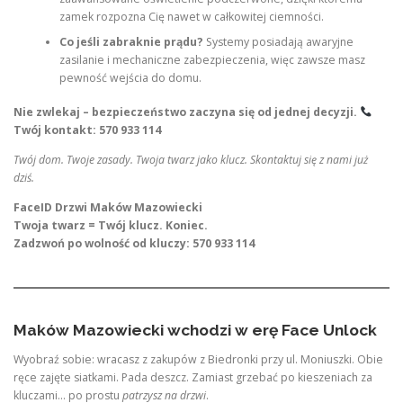
zamek rozpozna Cię nawet w całkowitej ciemności.
Co jeśli zabraknie prądu?
Systemy posiadają awaryjne
zasilanie i mechaniczne zabezpieczenia, więc zawsze masz
pewność wejścia do domu.
Nie zwlekaj – bezpieczeństwo zaczyna się od jednej decyzji.
Twój kontakt: 570 933 114
Twój dom. Twoje zasady. Twoja twarz jako klucz. Skontaktuj się z nami już
dziś.
FaceID Drzwi Maków Mazowiecki
Twoja twarz = Twój klucz. Koniec.
Zadzwoń po wolność od kluczy: 570 933 114
Maków Mazowiecki wchodzi w erę Face Unlock
Wyobraź sobie: wracasz z zakupów z Biedronki przy ul. Moniuszki. Obie
ręce zajęte siatkami. Pada deszcz. Zamiast grzebać po kieszeniach za
kluczami… po prostu
patrzysz na drzwi
.