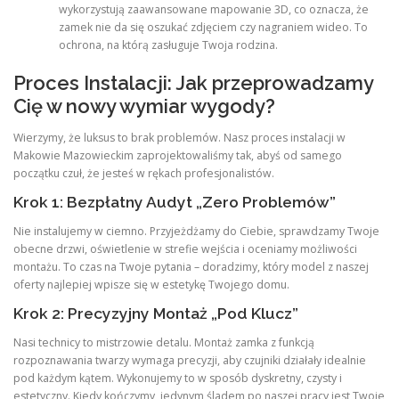
wykorzystują zaawansowane mapowanie 3D, co oznacza, że
zamek nie da się oszukać zdjęciem czy nagraniem wideo. To
ochrona, na którą zasługuje Twoja rodzina.
Proces Instalacji: Jak przeprowadzamy
Cię w nowy wymiar wygody?
Wierzymy, że luksus to brak problemów. Nasz proces instalacji w
Makowie Mazowieckim zaprojektowaliśmy tak, abyś od samego
początku czuł, że jesteś w rękach profesjonalistów.
Krok 1: Bezpłatny Audyt „Zero Problemów”
Nie instalujemy w ciemno. Przyjeżdżamy do Ciebie, sprawdzamy Twoje
obecne drzwi, oświetlenie w strefie wejścia i oceniamy możliwości
montażu. To czas na Twoje pytania – doradzimy, który model z naszej
oferty najlepiej wpisze się w estetykę Twojego domu.
Krok 2: Precyzyjny Montaż „Pod Klucz”
Nasi technicy to mistrzowie detalu. Montaż zamka z funkcją
rozpoznawania twarzy wymaga precyzji, aby czujniki działały idealnie
pod każdym kątem. Wykonujemy to w sposób dyskretny, czysty i
estetyczny. Kiedy kończymy, jedynym śladem po naszej pracy jest Twoje