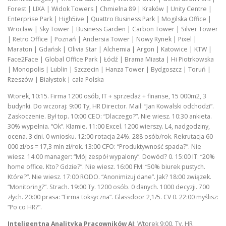
Forest | LIXA | Widok Towers | Chmielna 89 | Kraków | Unity Centre |
Enterprise Park | High5ive | Quattro Business Park | Mogilska Office |
Wrocław | Sky Tower | Business Garden | Carbon Tower | Silver Tower
| Retro Office | Poznań | Andersia Tower | Nowy Rynek | Pixel |
Maraton | Gdańsk | Olivia Star | Alchemia | Argon | Katowice | KTW |
Face2Face | Global Office Park | Łódź | Brama Miasta | Hi Piotrkowska
| Monopolis | Lublin | Szczecin | Hanza Tower | Bydgoszcz | Toruń |
Rzeszów | Białystok | cała Polska
Wtorek, 10:15. Firma 1200 osób, IT + sprzedaż + finanse, 15 000m2, 3
budynki. Do wczoraj: 9:00 Ty, HR Director. Mail: “Jan Kowalski odchodzi”.
Zaskoczenie. Był top. 10:00 CEO: “Dlaczego?”. Nie wiesz. 10:30 ankieta.
30% wypełnia. “Ok”. Kłamie. 11:00 Excel. 1200 wierszy. L4, nadgodziny,
ocena. 3 dni. 0 wniosku. 12:00 rotacja 24%. 288 osób/rok. Rekrutacja 60
000 zł/os = 17,3 mln zł/rok. 13:00 CFO: “Produktywność spada?”. Nie
wiesz. 14:00 manager: “Mój zespół wypalony”. Dowód? 0. 15:00 IT: “20%
home office. Kto? Gdzie?”. Nie wiesz. 16:00 FM: “50% biurek pustych.
Które?”. Nie wiesz. 17:00 RODO. “Anonimizuj dane”. Jak? 18:00 związek.
“Monitoring?”. Strach. 19:00 Ty. 1200 osób. 0 danych. 1000 decyzji. 700
złych. 20:00 prasa: “Firma toksyczna”. Glassdoor 2,1/5. CV 0. 22:00 myślisz:
“Po co HR?”.
Inteligentna Analityka Pracowników AI
: Wtorek 9:00. Ty, HR