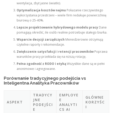
wentylacja, zbyt jasne światło).
Optymalizacja kosztów najmu
Pokazanie rzeczywistego
wykorzystania przestrzeni – wiele firm redukuje powierzchnię
biurową o 25-40%.
Lepsze projektowanie hybrydowego modelu pracy
Dane
pomagają określić, ile osób realnie potrzebuje stałego biurka.
Wsparcie decyzji zarządczych
Menedżerowie otrzymują
czytelne raporty i rekomendacje.
Zwiększenie satysfakcji i retencji pracowników
Poprawa
warunków pracy przekłada się na niższą rotację.
Pełna zgodność z RODO i etyką
Wszystkie dane są w pełni
anonimowe i agregowane.
Porównanie tradycyjnego podejścia vs
Inteligentna Analityka Pracowników
TRADYCY
EMPLOYE
GŁÓWNE
JNE
E
ASPEKT
KORZYŚC
PODEJŚCI
ANALYTI
I
E
CS AI