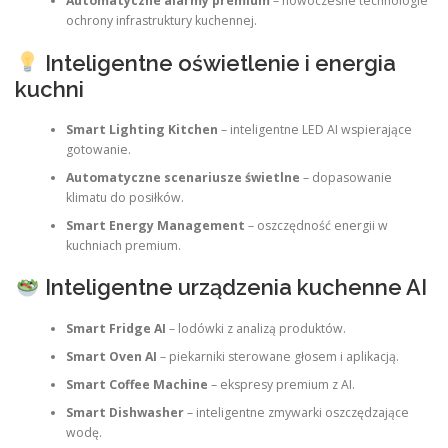
Automatyczne alarmy premium
– nowoczesne technologie
ochrony infrastruktury kuchennej.
Inteligentne oświetlenie i energia
kuchni
Smart Lighting Kitchen
– inteligentne LED AI wspierające
gotowanie.
Automatyczne scenariusze świetlne
– dopasowanie
klimatu do posiłków.
Smart Energy Management
– oszczędność energii w
kuchniach premium.
Inteligentne urządzenia kuchenne AI
Smart Fridge AI
– lodówki z analizą produktów.
Smart Oven AI
– piekarniki sterowane głosem i aplikacją.
Smart Coffee Machine
– ekspresy premium z AI.
Smart Dishwasher
– inteligentne zmywarki oszczędzające
wodę.