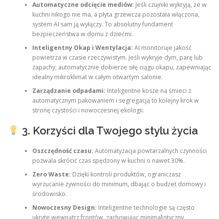
Automatyczne odcięcie mediów:
Jeśli czujniki wykryją, że w
kuchni nikogo nie ma, a płyta grzewcza pozostała włączona,
system AI sam ją wyłączy. To absolutny fundament
bezpieczeństwa w domu z dziećmi.
Inteligentny Okap i Wentylacja:
AI monitoruje jakość
powietrza w czasie rzeczywistym. Jeśli wykryje dym, parę lub
zapachy, automatycznie dobierze siłę ciągu okapu, zapewniając
idealny mikroklimat w całym otwartym salonie.
Zarządzanie odpadami:
Inteligentne kosze na śmieci z
automatycznym pakowaniem i segregacją to kolejny krok w
stronę czystości i nowoczesnej ekologii.
3. Korzyści dla Twojego stylu życia
Oszczędność czasu:
Automatyzacja powtarzalnych czynności
pozwala skrócić czas spędzony w kuchni o nawet 30%.
Zero Waste:
Dzięki kontroli produktów, ograniczasz
wyrzucanie żywności do minimum, dbając o budżet domowy i
środowisko.
Nowoczesny Design:
Inteligentne technologie są często
ukryte wewnątrz frontów, zachowując minimalistyczny,