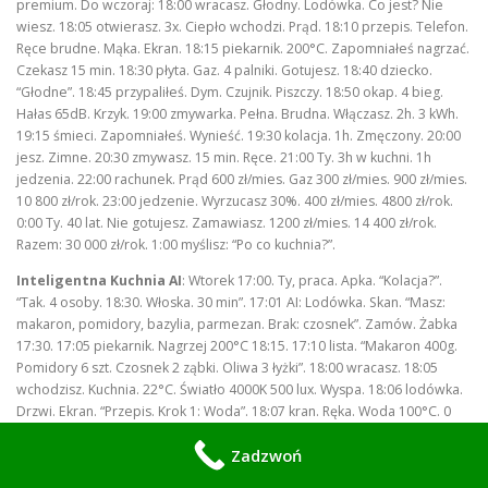
premium. Do wczoraj: 18:00 wracasz. Głodny. Lodówka. Co jest? Nie
wiesz. 18:05 otwierasz. 3x. Ciepło wchodzi. Prąd. 18:10 przepis. Telefon.
Ręce brudne. Mąka. Ekran. 18:15 piekarnik. 200°C. Zapomniałeś nagrzać.
Czekasz 15 min. 18:30 płyta. Gaz. 4 palniki. Gotujesz. 18:40 dziecko.
“Głodne”. 18:45 przypaliłeś. Dym. Czujnik. Piszczy. 18:50 okap. 4 bieg.
Hałas 65dB. Krzyk. 19:00 zmywarka. Pełna. Brudna. Włączasz. 2h. 3 kWh.
19:15 śmieci. Zapomniałeś. Wynieść. 19:30 kolacja. 1h. Zmęczony. 20:00
jesz. Zimne. 20:30 zmywasz. 15 min. Ręce. 21:00 Ty. 3h w kuchni. 1h
jedzenia. 22:00 rachunek. Prąd 600 zł/mies. Gaz 300 zł/mies. 900 zł/mies.
10 800 zł/rok. 23:00 jedzenie. Wyrzucasz 30%. 400 zł/mies. 4800 zł/rok.
0:00 Ty. 40 lat. Nie gotujesz. Zamawiasz. 1200 zł/mies. 14 400 zł/rok.
Razem: 30 000 zł/rok. 1:00 myślisz: “Po co kuchnia?”.
Inteligentna Kuchnia AI
: Wtorek 17:00. Ty, praca. Apka. “Kolacja?”.
“Tak. 4 osoby. 18:30. Włoska. 30 min”. 17:01 AI: Lodówka. Skan. “Masz:
makaron, pomidory, bazylia, parmezan. Brak: czosnek”. Zamów. Żabka
17:30. 17:05 piekarnik. Nagrzej 200°C 18:15. 17:10 lista. “Makaron 400g.
Pomidory 6 szt. Czosnek 2 ząbki. Oliwa 3 łyżki”. 18:00 wracasz. 18:05
wchodzisz. Kuchnia. 22°C. Światło 4000K 500 lux. Wyspa. 18:06 lodówka.
Drzwi. Ekran. “Przepis. Krok 1: Woda”. 18:07 kran. Ręka. Woda 100°C. 0
czekania. Garnek. 3L. 2 min. 18:10 płyta. Indukcja. Garnek. Auto. 9. Wrze.
Zadzwoń
18:11 AI: “Wrzuć makaron”. Wrzucasz. Timer 11 min. 18:12 patelnia.
180°C. Auto. Oliwa. Czosnek. 18:13 okap. Auto. Para. 2 bieg. 45dB. Cisza.