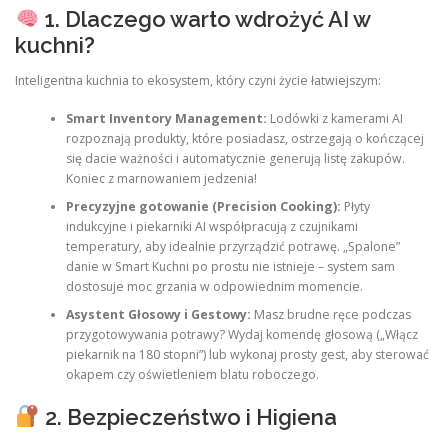
1. Dlaczego warto wdrożyć AI w
kuchni?
Inteligentna kuchnia to ekosystem, który czyni życie łatwiejszym:
Smart Inventory Management:
Lodówki z kamerami AI
rozpoznają produkty, które posiadasz, ostrzegają o kończącej
się dacie ważności i automatycznie generują listę zakupów.
Koniec z marnowaniem jedzenia!
Precyzyjne gotowanie (Precision Cooking):
Płyty
indukcyjne i piekarniki AI współpracują z czujnikami
temperatury, aby idealnie przyrządzić potrawę. „Spalone”
danie w Smart Kuchni po prostu nie istnieje – system sam
dostosuje moc grzania w odpowiednim momencie.
Asystent Głosowy i Gestowy:
Masz brudne ręce podczas
przygotowywania potrawy? Wydaj komendę głosową („Włącz
piekarnik na 180 stopni”) lub wykonaj prosty gest, aby sterować
okapem czy oświetleniem blatu roboczego.
2. Bezpieczeństwo i Higiena