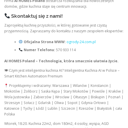
Firma
AI HOMES Poland
dostarcza rozwiązania dla nowoczesnych
domów, gdzie kuchnia staje się centrum innowacji.
Skontaktuj się z nami!
Zaprojektuj kuchnię przyszłości, w której gotowanie jest czystą
przyjemnością. Zapraszamy do kontaktu z naszym zespołem ekspertów:
Oficjalna Strona WWW:
ogrody-24.com.pl
Numer Telefonu:
570 933 114
AI HOMES Poland – Technologia, która smacznie ułatwia życie.
🍽 Czym jest inteligentna kuchnia AI? Inteligentna Kuchnia AI w Polsce –
Smart Kitchen Automation Premium
Projektujemy i wdrażamy: Warszawa | Wilanów | Konstancin |
Mokotów | Żoliborz | Saska Kępa | Stary Mokotów | Powiśle | Kraków |
Wola Justowska | Zabierzów | Wrocław | Ołtaszyn | Biskupin | Poznań |
Strzeszyn | Sołacz | Gdańsk | Oliwa | Sopot | Gdynia Orłowo |
Katowice | Tychy | Łódź | Lublin | Szczecin | Rzeszów | Białystok | cała
Polska
Wtorek, 18:20. Kuchnia 22m2, dom 180m2, 4 osoby, wyspa, AGD