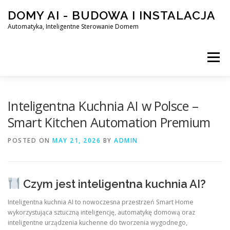
Skip
DOMY AI - BUDOWA I INSTALACJA
to
content
Automatyka, Inteligentne Sterowanie Domem
Menu
HOME
Inteligentna Kuchnia AI w Polsce –
Smart Kitchen Automation Premium
SMART DOM AI – AUTOMATYKA, INTELIGENTNE STEROWA
POSTED ON
MAY 21, 2026
BY
ADMIN
BLOG
KONTAKT
Czym jest inteligentna kuchnia AI?
Inteligentna kuchnia AI to nowoczesna przestrzeń Smart Home
wykorzystująca sztuczną inteligencję, automatykę domową oraz
inteligentne urządzenia kuchenne do tworzenia wygodnego,