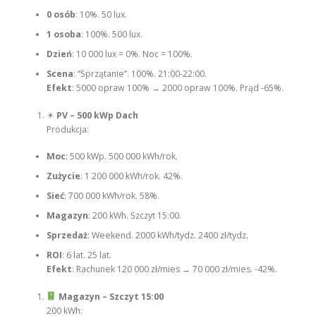
0 osób
: 10%. 50 lux.
1 osoba
: 100%. 500 lux.
Dzień
: 10 000 lux = 0%. Noc = 100%.
Scena
: “Sprzątanie”. 100%. 21:00-22:00.
Efekt
: 5000 opraw 100% → 2000 opraw 100%. Prąd -65%.
☀
PV – 500 kWp Dach
Produkcja:
Moc
: 500 kWp. 500 000 kWh/rok.
Zużycie
: 1 200 000 kWh/rok. 42%.
Sieć
: 700 000 kWh/rok. 58%.
Magazyn
: 200 kWh. Szczyt 15:00.
Sprzedaż
: Weekend. 2000 kWh/tydz. 2400 zł/tydz.
ROI
: 6 lat. 25 lat.
Efekt
: Rachunek 120 000 zł/mies → 70 000 zł/mies. -42%.
Magazyn – Szczyt 15:00
200 kWh: