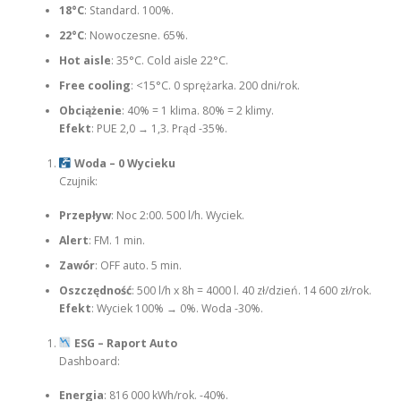
18°C
: Standard. 100%.
22°C
: Nowoczesne. 65%.
Hot aisle
: 35°C. Cold aisle 22°C.
Free cooling
: <15°C. 0 sprężarka. 200 dni/rok.
Obciążenie
: 40% = 1 klima. 80% = 2 klimy.
Efekt
: PUE 2,0 → 1,3. Prąd -35%.
Woda – 0 Wycieku
Czujnik:
Przepływ
: Noc 2:00. 500 l/h. Wyciek.
Alert
: FM. 1 min.
Zawór
: OFF auto. 5 min.
Oszczędność
: 500 l/h x 8h = 4000 l. 40 zł/dzień. 14 600 zł/rok.
Efekt
: Wyciek 100% → 0%. Woda -30%.
ESG – Raport Auto
Dashboard:
Energia
: 816 000 kWh/rok. -40%.