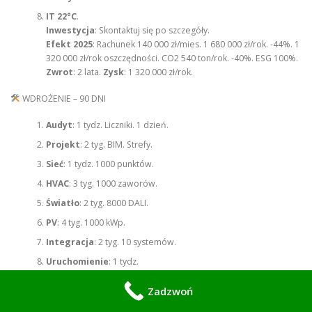
IT 22°C
.
Inwestycja
: Skontaktuj się po szczegóły.
Efekt 2025
: Rachunek 140 000 zł/mies. 1 680 000 zł/rok. -44%. 1
320 000 zł/rok oszczędności. CO2 540 ton/rok. -40%. ESG 100%.
Zwrot
: 2 lata.
Zysk
: 1 320 000 zł/rok.
WDROŻENIE – 90 DNI
Audyt
: 1 tydz. Liczniki. 1 dzień.
Projekt
: 2 tyg. BIM. Strefy.
Sieć
: 1 tydz. 1000 punktów.
HVAC
: 3 tyg. 1000 zaworów.
Światło
: 2 tyg. 8000 DALI.
PV
: 4 tyg. 1000 kWp.
Integracja
: 2 tyg. 10 systemów.
Uruchomienie
: 1 tydz.
Optymalizacja
: 30 dni. AI uczy się.
Zadzwoń
FAQ INTELIGENTNA OPTYMALIZACJA ENERGII