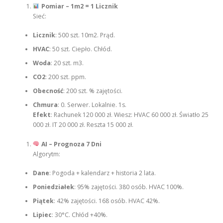
Pomiar – 1m2 = 1 Licznik
Sieć:
Licznik
: 500 szt. 10m2. Prąd.
HVAC
: 50 szt. Ciepło. Chłód.
Woda
: 20 szt. m3.
CO2
: 200 szt. ppm.
Obecność
: 200 szt. % zajętości.
Chmura
: 0. Serwer. Lokalnie. 1s.
Efekt
: Rachunek 120 000 zł. Wiesz: HVAC 60 000 zł. Światło 25
000 zł. IT 20 000 zł. Reszta 15 000 zł.
AI – Prognoza 7 Dni
Algorytm:
Dane
: Pogoda + kalendarz + historia 2 lata.
Poniedziałek
: 95% zajętości. 380 osób. HVAC 100%.
Piątek
: 42% zajętości. 168 osób. HVAC 42%.
Lipiec
: 30°C. Chłód +40%.