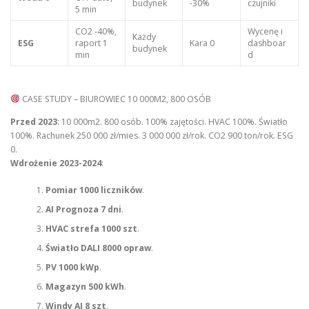
budynek
-30%
czujniki
5 min
CO2 -40%,
Wycenę i
Każdy
ESG
raport 1
Kara 0
dashboar
budynek
min
d
CASE STUDY – BIUROWIEC 10 000M2, 800 OSÓB
Przed 2023
: 10 000m2. 800 osób. 100% zajętości. HVAC 100%. Światło
100%. Rachunek 250 000 zł/mies. 3 000 000 zł/rok. CO2 900 ton/rok. ESG
0.
Wdrożenie 2023-2024
:
Pomiar 1000 liczników
.
AI Prognoza 7 dni
.
HVAC strefa 1000 szt
.
Światło DALI 8000 opraw
.
PV 1000 kWp
.
Magazyn 500 kWh
.
Windy AI 8 szt
.