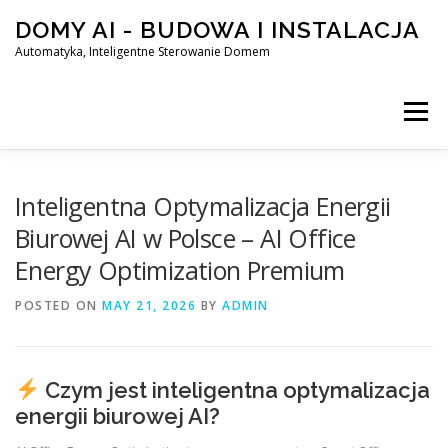
Skip
DOMY AI - BUDOWA I INSTALACJA
to
content
Automatyka, Inteligentne Sterowanie Domem
Menu
HOME
Inteligentna Optymalizacja Energii
Biurowej AI w Polsce – AI Office
Energy Optimization Premium
SMART DOM AI – AUTOMATYKA, INTELIGENTNE STEROWA
POSTED ON
MAY 21, 2026
BY
ADMIN
BLOG
KONTAKT
Czym jest inteligentna optymalizacja
energii biurowej AI?