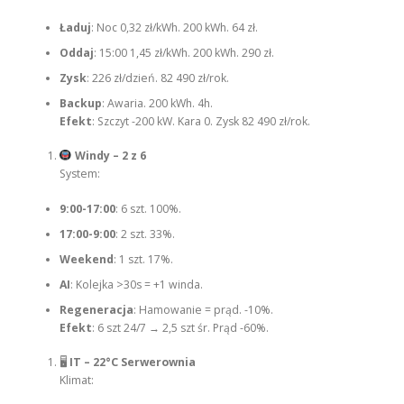
Ładuj
: Noc 0,32 zł/kWh. 200 kWh. 64 zł.
Oddaj
: 15:00 1,45 zł/kWh. 200 kWh. 290 zł.
Zysk
: 226 zł/dzień. 82 490 zł/rok.
Backup
: Awaria. 200 kWh. 4h.
Efekt
: Szczyt -200 kW. Kara 0. Zysk 82 490 zł/rok.
Windy – 2 z 6
System:
9:00-17:00
: 6 szt. 100%.
17:00-9:00
: 2 szt. 33%.
Weekend
: 1 szt. 17%.
AI
: Kolejka >30s = +1 winda.
Regeneracja
: Hamowanie = prąd. -10%.
Efekt
: 6 szt 24/7 → 2,5 szt śr. Prąd -60%.
🖥
IT – 22°C Serwerownia
Klimat: