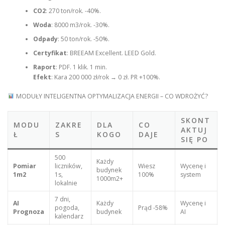
CO2
: 270 ton/rok. -40%.
Woda
: 8000 m3/rok. -30%.
Odpady
: 50 ton/rok. -50%.
Certyfikat
: BREEAM Excellent. LEED Gold.
Raport
: PDF. 1 klik. 1 min.
Efekt
: Kara 200 000 zł/rok → 0 zł. PR +100%.
MODUŁY INTELIGENTNA OPTYMALIZACJA ENERGII – CO WDROŻYĆ?
SKONT
MODU
ZAKRE
DLA
CO
AKTUJ
Ł
S
KOGO
DAJE
SIĘ PO
500
Każdy
Pomiar
liczników,
Wiesz
Wycenę i
budynek
1m2
1s,
100%
system
1000m2+
lokalnie
7 dni,
AI
Każdy
Wycenę i
pogoda,
Prąd -58%
Prognoza
budynek
AI
kalendarz