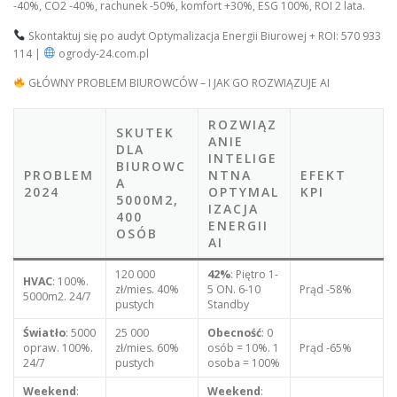
-40%, CO2 -40%, rachunek -50%, komfort +30%, ESG 100%, ROI 2 lata.
Skontaktuj się po audyt Optymalizacja Energii Biurowej + ROI: 570 933
114 |
ogrody-24.com.pl
GŁÓWNY PROBLEM BIUROWCÓW – I JAK GO ROZWIĄZUJE AI
ROZWIĄZ
SKUTEK
ANIE
DLA
INTELIGE
BIUROWC
PROBLEM
NTNA
EFEKT
A
2024
OPTYMAL
KPI
5000M2,
IZACJA
400
ENERGII
OSÓB
AI
120 000
42%
: Piętro 1-
HVAC
: 100%.
zł/mies. 40%
5 ON. 6-10
Prąd -58%
5000m2. 24/7
pustych
Standby
Światło
: 5000
25 000
Obecność
: 0
opraw. 100%.
zł/mies. 60%
osób = 10%. 1
Prąd -65%
24/7
pustych
osoba = 100%
Weekend
:
Weekend
: