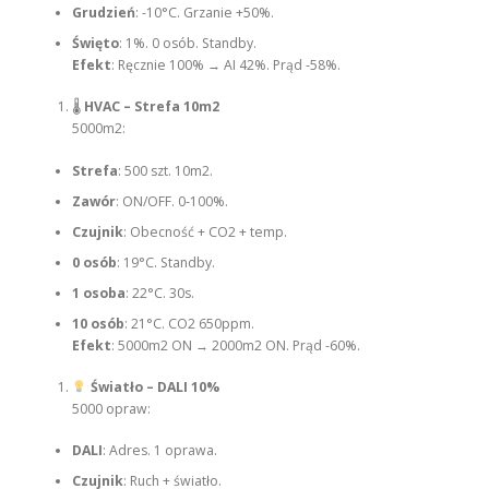
Grudzień
: -10°C. Grzanie +50%.
Święto
: 1%. 0 osób. Standby.
Efekt
: Ręcznie 100% → AI 42%. Prąd -58%.
🌡
HVAC – Strefa 10m2
5000m2:
Strefa
: 500 szt. 10m2.
Zawór
: ON/OFF. 0-100%.
Czujnik
: Obecność + CO2 + temp.
0 osób
: 19°C. Standby.
1 osoba
: 22°C. 30s.
10 osób
: 21°C. CO2 650ppm.
Efekt
: 5000m2 ON → 2000m2 ON. Prąd -60%.
Światło – DALI 10%
5000 opraw:
DALI
: Adres. 1 oprawa.
Czujnik
: Ruch + światło.