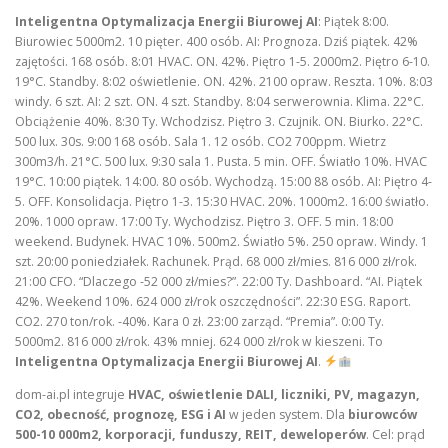
Inteligentna Optymalizacja Energii Biurowej AI
: Piątek 8:00.
Biurowiec 5000m2. 10 pięter. 400 osób. AI: Prognoza. Dziś piątek. 42%
zajętości. 168 osób. 8:01 HVAC. ON. 42%. Piętro 1-5. 2000m2. Piętro 6-10.
19°C. Standby. 8:02 oświetlenie. ON. 42%. 2100 opraw. Reszta. 10%. 8:03
windy. 6 szt. AI: 2 szt. ON. 4 szt. Standby. 8:04 serwerownia. Klima. 22°C.
Obciążenie 40%. 8:30 Ty. Wchodzisz. Piętro 3. Czujnik. ON. Biurko. 22°C.
500 lux. 30s. 9:00 168 osób. Sala 1. 12 osób. CO2 700ppm. Wietrz
300m3/h. 21°C. 500 lux. 9:30 sala 1. Pusta. 5 min. OFF. Światło 10%. HVAC
19°C. 10:00 piątek. 14:00. 80 osób. Wychodzą. 15:00 88 osób. AI: Piętro 4-
5. OFF. Konsolidacja. Piętro 1-3. 15:30 HVAC. 20%. 1000m2. 16:00 światło.
20%. 1000 opraw. 17:00 Ty. Wychodzisz. Piętro 3. OFF. 5 min. 18:00
weekend. Budynek. HVAC 10%. 500m2. Światło 5%. 250 opraw. Windy. 1
szt. 20:00 poniedziałek. Rachunek. Prąd. 68 000 zł/mies. 816 000 zł/rok.
21:00 CFO. “Dlaczego -52 000 zł/mies?”. 22:00 Ty. Dashboard. “AI. Piątek
42%. Weekend 10%. 624 000 zł/rok oszczędności”. 22:30 ESG. Raport.
CO2. 270 ton/rok. -40%. Kara 0 zł. 23:00 zarząd. “Premia”. 0:00 Ty.
5000m2. 816 000 zł/rok. 43% mniej. 624 000 zł/rok w kieszeni. To
Inteligentna Optymalizacja Energii Biurowej AI
.
dom-ai.pl integruje
HVAC, oświetlenie DALI, liczniki, PV, magazyn,
CO2, obecność, prognozę, ESG i AI
w jeden system. Dla
biurowców
500-10 000m2, korporacji, funduszy, REIT, deweloperów
. Cel: prąd