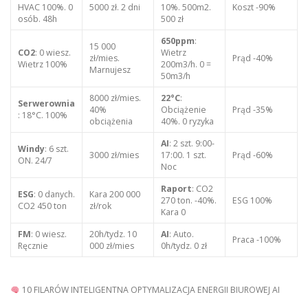
HVAC 100%. 0
5000 zł. 2 dni
10%. 500m2.
Koszt -90%
osób. 48h
500 zł
650ppm
:
15 000
CO2
: 0 wiesz.
Wietrz
zł/mies.
Prąd -40%
Wietrz 100%
200m3/h. 0 =
Marnujesz
50m3/h
8000 zł/mies.
22°C
:
Serwerownia
40%
Obciążenie
Prąd -35%
: 18°C. 100%
obciążenia
40%. 0 ryzyka
AI
: 2 szt. 9:00-
Windy
: 6 szt.
3000 zł/mies
17:00. 1 szt.
Prąd -60%
ON. 24/7
Noc
Raport
: CO2
ESG
: 0 danych.
Kara 200 000
270 ton. -40%.
ESG 100%
CO2 450 ton
zł/rok
Kara 0
FM
: 0 wiesz.
20h/tydz. 10
AI
: Auto.
Praca -100%
Ręcznie
000 zł/mies
0h/tydz. 0 zł
10 FILARÓW INTELIGENTNA OPTYMALIZACJA ENERGII BIUROWEJ AI