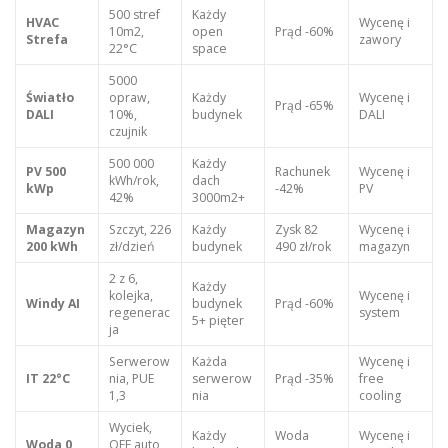
500 stref
Każdy
HVAC
Wycenę i
10m2,
open
Prąd -60%
Strefa
zawory
22°C
space
5000
Światło
opraw,
Każdy
Wycenę i
Prąd -65%
DALI
10%,
budynek
DALI
czujnik
500 000
Każdy
PV 500
Rachunek
Wycenę i
kWh/rok,
dach
kWp
-42%
PV
42%
3000m2+
Magazyn
Szczyt, 226
Każdy
Zysk 82
Wycenę i
200 kWh
zł/dzień
budynek
490 zł/rok
magazyn
2 z 6,
Każdy
kolejka,
Wycenę i
Windy AI
budynek
Prąd -60%
regenerac
system
5+ pięter
ja
Serwerow
Każda
Wycenę i
IT 22°C
nia, PUE
serwerow
Prąd -35%
free
1,3
nia
cooling
Wyciek,
Każdy
Woda
Wycenę i
Woda 0
OFF auto,