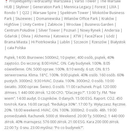
Projektujemy i wdrażamy: Warszawa | Varso Tower | The Warsaw
HUB | Skyliner | Generation Park | Mennica Legacy | Forest | LIXA |
Rondo 1 | Q22 | Warsaw Spire | Spektrum Tower | Mokotów Business
Park | Służewiec | Domaniewska | Wilanów Office Park | Kraków |
High5ive | Unity Centre | Zabłocie | Wrocław | Business Garden |
Centrum Południe | Silver Tower | Poznań | Nowy Rynek | Andersia |
Gdańsk | Olivia | Alchemia | Katowice | .KTW | Face2Face | Łódź |
Brama Miasta | Hi Piotrkowska | Lublin | Szczecin | Rzeszów | Białystok
| cała Polska
Piątek, 14:00. Biurowiec 5000m2, 10 pięter, 400 osób, piątek, 40%
zajętości. Do wczoraj: 8:00 HVAC. ON. Cały budynek. 100%. 8:05
oświetlenie. ON. 5000 opraw. 100%. 8:10 windy. 6 szt. ON. 8:15
serwerownia. Klima. 18°C. 100%. 9:00 piątek. 40% osób. 160 osób. 60%
pustych. 3000m2. 9:30 HVAC. Działa. 100%. 3000m2. 0 osób. 10:00
światło. 3000 opraw. Świeci. 0 osób. 11:00 rachunek. Prąd. 120 000
zł/mies. 1 440 000 zł/rok. 12:00 CFO. “Dlaczego?”. 13:00 Ty. FM. “Nie
wiem”. 14:00 audyt. 0 czujników. 0 danych. 15:00 ESG. Raport. CO2. 450
ton/rok. Kara. 16:00 zarząd. “Redukcja 30%”. 17:00 Ty. Wyłączasz. Ręcznie.
20%. 18:00 weekend. HVAC. ON. 100%. 3000m2. 0 osób. 48h. 19:00
poniedziałek. Rachunek. 5000 zł. Weekend. 20:00 Ty. 5000m2. 1 440 000
zł/rok. 40% marnujesz. 576 000 zł/rok. 21:00 ESG. Kara 200 000 zł/rok.
22:00 Ty. 0 snu. 23:00 myślisz: “Po co budynek?”.