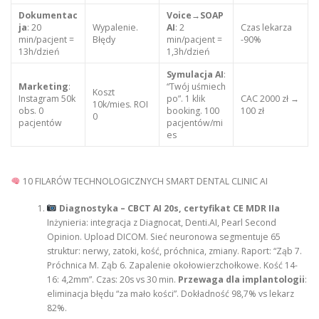
Dokumentac
Voice→SOAP
ja
: 20
Wypalenie.
AI
: 2
Czas lekarza
min/pacjent =
Błędy
min/pacjent =
-90%
13h/dzień
1,3h/dzień
Symulacja AI
:
Marketing
:
“Twój uśmiech
Koszt
Instagram 50k
po”. 1 klik
CAC 2000 zł →
10k/mies. ROI
obs. 0
booking. 100
100 zł
0
pacjentów
pacjentów/mi
es
10 FILARÓW TECHNOLOGICZNYCH SMART DENTAL CLINIC AI
Diagnostyka – CBCT AI 20s, certyfikat CE MDR IIa
Inżynieria: integracja z Diagnocat, Denti.AI, Pearl Second
Opinion. Upload DICOM. Sieć neuronowa segmentuje 65
struktur: nerwy, zatoki, kość, próchnica, zmiany. Raport: “Ząb 7.
Próchnica M. Ząb 6. Zapalenie okołowierzchołkowe. Kość 14-
16: 4,2mm”. Czas: 20s vs 30 min.
Przewaga dla implantologii
:
eliminacja błędu “za mało kości”. Dokładność 98,7% vs lekarz
82%.