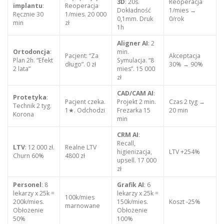
3D
: 20s.
Reoperacja
implantu
:
Reoperacja
Dokładność
1/mies →
Ręcznie 30
1/mies. 20 000
0,1mm. Druk
0/rok
min
zł
1h
Aligner AI
: 2
Ortodoncja
:
min.
Pacjent: “Za
Akceptacja
Plan 2h. “Efekt
Symulacja. “8
długo”. 0 zł
30% → 90%
2 lata”
mies”. 15 000
zł
CAD/CAM AI
:
Protetyka
:
Pacjent czeka.
Projekt 2 min.
Czas 2 tyg →
Technik 2 tyg.
1★. Odchodzi
Frezarka 15
20 min
Korona
min
CRM AI
:
Recall,
LTV
: 12 000 zł.
Realne LTV
higienizacja,
LTV +254%
Churn 60%
4800 zł
upsell. 17 000
zł
Personel
: 8
Grafik AI
: 6
lekarzy x 25k =
lekarzy x 25k =
100k/mies
200k/mies.
150k/mies.
Koszt -25%
marnowane
Obłożenie
Obłożenie
50%
100%