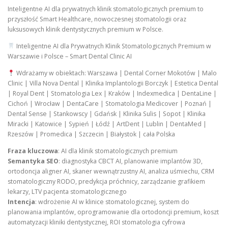
Inteligentne AI dla prywatnych klinik stomatologicznych premium to
przyszłość Smart Healthcare, nowoczesnej stomatologii oraz
luksusowych klinik dentystycznych premium w Polsce.
Inteligentne AI dla Prywatnych Klinik Stomatologicznych Premium w
Warszawie i Polsce – Smart Dental Clinic AI
Wdrażamy w obiektach: Warszawa | Dental Corner Mokotów | Malo
Clinic | Villa Nova Dental | Klinika Implantologii Borczyk | Estetica Dental
| Royal Dent | Stomatologia Lex | Kraków | Indexmedica | DentaLine |
Cichoń | Wrocław | DentaCare | Stomatologia Medicover | Poznań |
Dental Sense | Stankowscy | Gdańsk | Klinika Sulis | Sopot | Klinika
Miracki | Katowice | Sypień | Łódź | ArtDent | Lublin | DentaMed |
Rzeszów | Promedica | Szczecin | Białystok | cała Polska
Fraza kluczowa
: AI dla klinik stomatologicznych premium
Semantyka SEO
: diagnostyka CBCT AI, planowanie implantów 3D,
ortodoncja aligner AI, skaner wewnątrzustny AI, analiza uśmiechu, CRM
stomatologiczny RODO, predykcja próchnicy, zarządzanie grafikiem
lekarzy, LTV pacjenta stomatologicznego
Intencja
: wdrożenie AI w klinice stomatologicznej, system do
planowania implantów, oprogramowanie dla ortodoncji premium, koszt
automatyzacji kliniki dentystycznej, ROI stomatologia cyfrowa