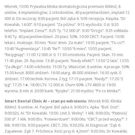
Wtorek, 10:00. Prywatna klinika stomatologiczna premium 600m2, 8
unitów, 4 implantologów, 2 ortodontów, 40 pacjentów/dzień, implant 12
000 zł. Do wczoraj: 9:00 pacjent. Ból zęba 6. 9:05 recepcja. Książka. “Dr
Kowalski. 14:00”. 9:10 pacjent. “Za późno”. 9:15 wychodzi. 0 zł. 9:20
telefon. “Implant. Cena?”. 9:25 Ty. “12 000 zł”. 9:30 “Drogo”. 9:35 odkłada.
9:40 Ty. 40 pacjentów/dzień. 20 płaci. 50%. 10:00 CBCT. Pacjent. 10:05
lekarz. Analizuje. 30 min. “Kość 4mm. Za mało”. 10:35 pacjent. “To co?”.
10:40 “Augmentacja”. 10:45 “Ile?”. 10:50 “6 mies”. 10:55 pacjent.
“Rezygnuję”. 11:00 12 000 zł. 0. 11:30 ortodonta. Pacjent. Skan. 15 min.
11:45 plan. 2h. Ręcznie. 13:45 pacjent. “Kiedy efekt?”. 13:50 “2 lata”. 13:55
“Za długo”. 14:00 odchodzi. 15:00 Ty. Właściciel. 8 unitów. 4 pracuje. 50%.
15:30 koszt. 8000 zł/dzień. 16:00 utarg. 48 000 zł/dzień. 16:30 zysk. 0
zł/dzień. 17:00 technik. Korona. 2 tyg. 17:15 pacjent. “Kiedy?”. 17:20 “2
tyg”. 17:25 1★. 18:00 LTV. 12 000 zł. Churn 60%. LTV 4800 zł. 19:00
wycena. 8 mln zł. 20:00 bank. “Ryzyko”. 21:00 myślisz: “Po co klinika?”.
Smart Dental Clinic AI – stan po wdrożeniu
: Wtorek 9:00. Klinika
600m2. 8 unitów. AI. Pacjent. Ból zęba 6. 9:00:01s. Apka. “Boli. Dziś”.
9:00:02s. AI: “Dr Kowalski. 10:00. Unit 3. Wolny”. 1 klik. 9:00:03s. “Płatność
500 zł”. 1 klik. 9:00:05s. “Potwierdzam”. 9:00:06s. “CBCT przed wizytą?”. 1
klik. 9:00:10s. 9:30 pacjent. CBCT. 20s. 9:30:20s. AI Diagnocat: “Ząb 6.
Zapalenie. Ząb 7. Próchnica. Kość przy 6: 4,2mm”. 9:30:30s. Dr Kowalski.