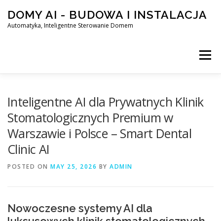
Skip
DOMY AI - BUDOWA I INSTALACJA
to
content
Automatyka, Inteligentne Sterowanie Domem
Menu
HOME
Inteligentne AI dla Prywatnych Klinik
Stomatologicznych Premium w
Warszawie i Polsce – Smart Dental
SMART DOM AI – AUTOMATYKA, INTELIGENTNE STEROWA
Clinic AI
POSTED ON
BLOG
MAY 25, 2026
KONTAKT
BY
ADMIN
Nowoczesne systemy AI dla