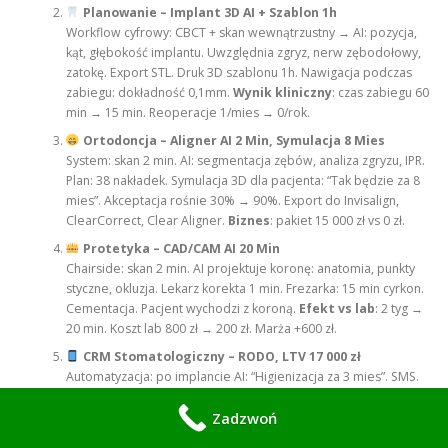
Planowanie – Implant 3D AI + Szablon 1h
Workflow cyfrowy: CBCT + skan wewnątrzustny → AI: pozycja,
kąt, głębokość implantu. Uwzględnia zgryz, nerw zębodołowy,
zatokę. Export STL. Druk 3D szablonu 1h. Nawigacja podczas
zabiegu: dokładność 0,1mm.
Wynik kliniczny
: czas zabiegu 60
min → 15 min. Reoperacje 1/mies → 0/rok.
Ortodoncja – Aligner AI 2 Min, Symulacja 8 Mies
System: skan 2 min. AI: segmentacja zębów, analiza zgryzu, IPR.
Plan: 38 nakładek. Symulacja 3D dla pacjenta: “Tak będzie za 8
mies”. Akceptacja rośnie 30% → 90%. Export do Invisalign,
ClearCorrect, Clear Aligner.
Biznes
: pakiet 15 000 zł vs 0 zł.
Protetyka – CAD/CAM AI 20 Min
Chairside: skan 2 min. AI projektuje koronę: anatomia, punkty
styczne, okluzja. Lekarz korekta 1 min. Frezarka: 15 min cyrkon.
Cementacja. Pacjent wychodzi z koroną.
Efekt vs lab
: 2 tyg →
20 min. Koszt lab 800 zł → 200 zł. Marża +600 zł.
CRM Stomatologiczny – RODO, LTV 17 000 zł
Automatyzacja: po implancie AI: “Higienizacja za 3 mies”. SMS.
Pacjent klika. Po 2 latach: “Korona na 6?”. SMS ze zdjęciem CBCT.
Upsell.
LTV
: Implant 12k + 4x higiena 2k + korona 3k = 17k.
Zadzwoń
Churn 60% → 0% bo pacjent widzi plan.