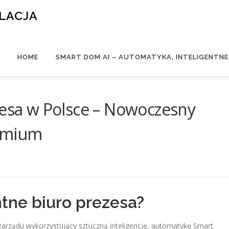
ALACJA
HOME
SMART DOM AI – AUTOMATYKA, INTELIGENTN
zesa w Polsce – Nowoczesny
remium
ntne biuro prezesa?
zarządu wykorzystujący sztuczną inteligencję, automatykę Smart