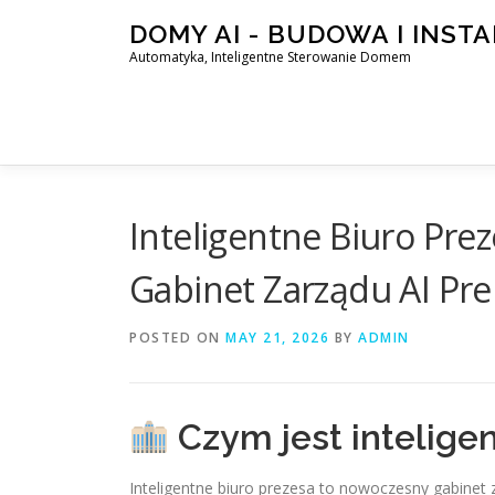
Skip
DOMY AI - BUDOWA I INST
to
Automatyka, Inteligentne Sterowanie Domem
content
Inteligentne Biuro Pre
Gabinet Zarządu AI P
POSTED ON
MAY 21, 2026
BY
ADMIN
Czym jest intelige
Inteligentne biuro prezesa to nowoczesny gabinet 