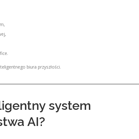
ym,
ej,
ice.
eligentnego biura przyszłości.
eligentny system
stwa AI?