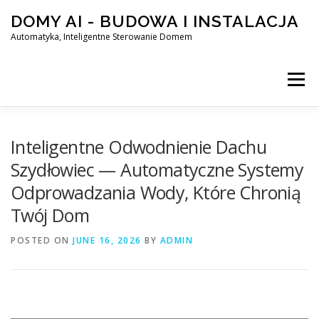
Skip
DOMY AI - BUDOWA I INSTALACJA
to
content
Automatyka, Inteligentne Sterowanie Domem
Menu
HOME
Inteligentne Odwodnienie Dachu
Szydłowiec — Automatyczne Systemy
Odprowadzania Wody, Które Chronią
SMART DOM AI – AUTOMATYKA, INTELIGENTNE STEROWA
Twój Dom
POSTED ON
BLOG
JUNE 16, 2026
KONTAKT
BY
ADMIN