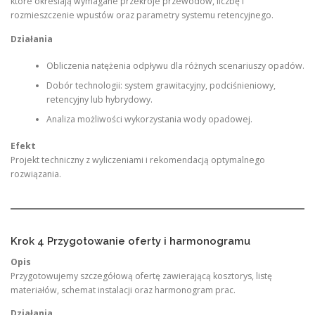
które określają wymagane przekroje przewodów, liczbę i
rozmieszczenie wpustów oraz parametry systemu retencyjnego.
Działania
Obliczenia natężenia odpływu dla różnych scenariuszy opadów.
Dobór technologii: system grawitacyjny, podciśnieniowy,
retencyjny lub hybrydowy.
Analiza możliwości wykorzystania wody opadowej.
Efekt
Projekt techniczny z wyliczeniami i rekomendacją optymalnego
rozwiązania.
Krok 4 Przygotowanie oferty i harmonogramu
Opis
Przygotowujemy szczegółową ofertę zawierającą kosztorys, listę
materiałów, schemat instalacji oraz harmonogram prac.
Działania