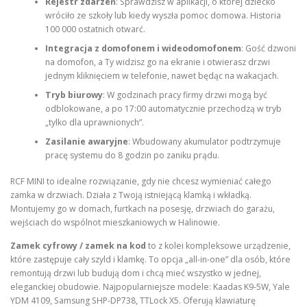
Rejestr zdarzeń
: Sprawdzisz w aplikacji, o której dziecko
wróciło ze szkoły lub kiedy wyszła pomoc domowa. Historia
100 000 ostatnich otwarć.
Integracja z domofonem i wideodomofonem
: Gość dzwoni
na domofon, a Ty widzisz go na ekranie i otwierasz drzwi
jednym kliknięciem w telefonie, nawet będąc na wakacjach.
Tryb biurowy
: W godzinach pracy firmy drzwi mogą być
odblokowane, a po 17:00 automatycznie przechodzą w tryb
„tylko dla uprawnionych”.
Zasilanie awaryjne
: Wbudowany akumulator podtrzymuje
pracę systemu do 8 godzin po zaniku prądu.
RCF MINI to idealne rozwiązanie, gdy nie chcesz wymieniać całego
zamka w drzwiach. Działa z Twoją istniejącą klamką i wkładką.
Montujemy go w domach, furtkach na posesję, drzwiach do garażu,
wejściach do wspólnot mieszkaniowych w Halinowie.
Zamek cyfrowy / zamek na kod
to z kolei kompleksowe urządzenie,
które zastępuje cały szyld i klamkę. To opcja „all-in-one” dla osób, które
remontują drzwi lub budują dom i chcą mieć wszystko w jednej,
eleganckiej obudowie. Najpopularniejsze modele: Kaadas K9-5W, Yale
YDM 4109, Samsung SHP-DP738, TTLock X5. Oferują klawiaturę