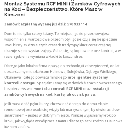
Montaż Systemu RCF MINI i Zamków Cyfrowych
na Kod – Bezpieczeństwo, Które Masz w
Kieszeni
Zamów bezpłatną wycenę już dziś: 570 933 114
Dom to nie tylko cztery ściany. To miejsce, gdzie przechowujesz
wspomnienia, wartościowe przedmioty i gdzie czują się bezpiecznie
Twoi bliscy. W dzisiejszych czasach tradycyjny klucz coraz częściej
okazuje się niewystarczający. Gubią się, są kopiowane bez kontroli, a w
razie zgubienia wymiana wkładki to koszt i stres.
Dlatego jako lokalna firma z pasją do technologii zabezpieczeń, od lat
dostarczamy mieszkańcom Halinowa, Sulejówka, Dębego Wielkiego,
Okuniewa i całego powiatu mińskiego
inteligentne systemy
kontroli dostępu
. Specjalizujemy się w dwóch filarach nowoczesnego
bezpieczeństwa:
montażu centrali RCF MINI
oraz
instalacji
zamków cyfrowych na kod, kartę lub odcisk palca
.
Jeśli masz dość pęku kluczy, chcesz dać dostęp do domu ekipie
remontowej bez osobistej wizyty lub marzysz o tym, by otwierać drzwi
smartfonem – jesteś w dobrym miejscu. Poniżej wyjaśniamy krok po
kroku, jak wygląda współpraca z nami i dlaczego setki rodzin z Halinowa
już nam zaufały.