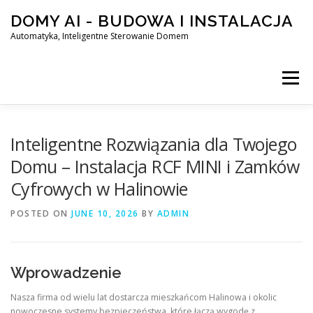
Skip
DOMY AI - BUDOWA I INSTALACJA
to
content
Automatyka, Inteligentne Sterowanie Domem
Menu
HOME
Inteligentne Rozwiązania dla Twojego
Domu – Instalacja RCF MINI i Zamków
Cyfrowych w Halinowie
SMART DOM AI – AUTOMATYKA, INTELIGENTNE STEROWA
POSTED ON
JUNE 10, 2026
BY
ADMIN
BLOG
KONTAKT
Wprowadzenie
Nasza firma od wielu lat dostarcza mieszkańcom Halinowa i okolic
nowoczesne systemy bezpieczeństwa, które łączą wygodę z