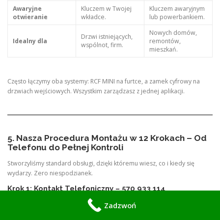
Awaryjne
Kluczem w Twojej
Kluczem awaryjnym
otwieranie
wkładce.
lub powerbankiem.
Nowych domów,
Drzwi istniejących,
Idealny dla
remontów,
wspólnot, firm.
mieszkań.
Często łączymy oba systemy: RCF MINI na furtce, a zamek cyfrowy na
drzwiach wejściowych. Wszystkim zarządzasz z jednej aplikacji.
5. Nasza Procedura Montażu w 12 Krokach – Od
Telefonu do Pełnej Kontroli
Stworzyliśmy standard obsługi, dzięki któremu wiesz, co i kiedy się
wydarzy. Zero niespodzianek.
Krok 1: Kontakt Telefoniczny – 570 933 114
Opowiedz nam, czego potrzebujesz. Zapytaliśmy Cię o 3 rzeczy: rodzaj
Zadzwoń
budynku, ile osób będzie korzystać z systemu i czy masz już wybrane