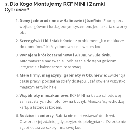
3. Dla Kogo Montujemy RCF MINI i Zamki
Cyfrowe?
Domy jednorodzinne w Halinowie i Józefinie
: Zabezpiecz
wejście główne i furtkę jednym systemem. Jedna karta otworzy
oba.
Szeregówki i bliźniaki
: Koniec z problemem „kto ma klucze
do domofonu”. Każdy domownik ma własny kod.
Wynajem krótkoterminowy i AirBnB w Sulejówku
:
Automatyczne nadawanie i odbieranie dostępu gościom.
Integracja z kalendarzem rezerwacji.
Małe firmy, magazyny, gabinety w Okuniewie
: Ewidencja
czasu pracy i podział na strefy dostępu. Szef otwiera wszystko,
magazynier tylko halę.
Wspólnoty mieszkaniowe
: RCF MINI na klatce schodowej
zamiast starych domofonów na kluczyk. Mieszkańcy wchodzą
kartą, a listonosz kodem.
Rodzice i seniorzy
: Babcia nie musi wstawać do drzwi.
Otwierasz jej zdalnie, gdy przyjedzie pielęgniarka. Dziecko nie
zgubi klucza ze szkoły – ma swój kod.