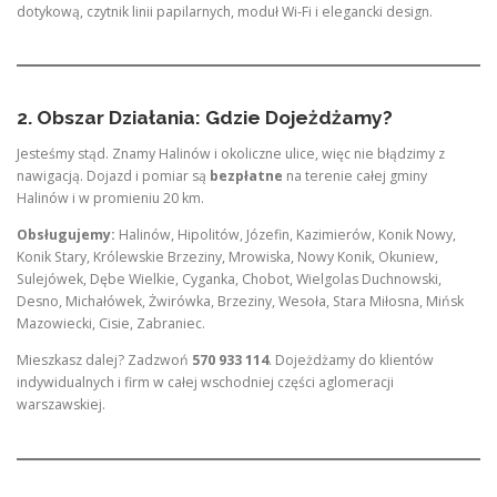
dotykową, czytnik linii papilarnych, moduł Wi-Fi i elegancki design.
2. Obszar Działania: Gdzie Dojeżdżamy?
Jesteśmy stąd. Znamy Halinów i okoliczne ulice, więc nie błądzimy z
nawigacją. Dojazd i pomiar są
bezpłatne
na terenie całej gminy
Halinów i w promieniu 20 km.
Obsługujemy:
Halinów, Hipolitów, Józefin, Kazimierów, Konik Nowy,
Konik Stary, Królewskie Brzeziny, Mrowiska, Nowy Konik, Okuniew,
Sulejówek, Dębe Wielkie, Cyganka, Chobot, Wielgolas Duchnowski,
Desno, Michałówek, Żwirówka, Brzeziny, Wesoła, Stara Miłosna, Mińsk
Mazowiecki, Cisie, Zabraniec.
Mieszkasz dalej? Zadzwoń
570 933 114
. Dojeżdżamy do klientów
indywidualnych i firm w całej wschodniej części aglomeracji
warszawskiej.