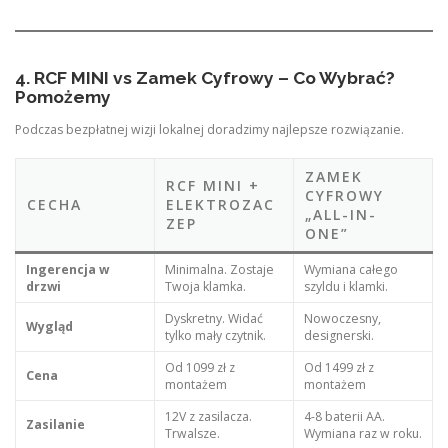
4. RCF MINI vs Zamek Cyfrowy – Co Wybrać?
Pomożemy
Podczas bezpłatnej wizji lokalnej doradzimy najlepsze rozwiązanie.
ZAMEK
RCF MINI +
CYFROWY
CECHA
ELEKTROZAC
„ALL-IN-
ZEP
ONE”
Ingerencja w
Minimalna. Zostaje
Wymiana całego
drzwi
Twoja klamka.
szyldu i klamki.
Dyskretny. Widać
Nowoczesny,
Wygląd
tylko mały czytnik.
designerski.
Od 1099 zł z
Od 1499 zł z
Cena
montażem
montażem
12V z zasilacza.
4-8 baterii AA.
Zasilanie
Trwalsze.
Wymiana raz w roku.