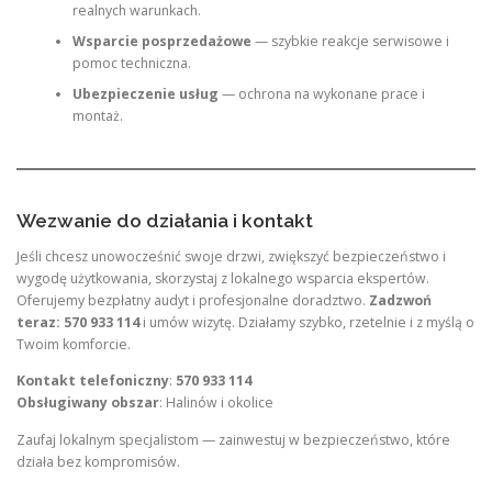
realnych warunkach.
Wsparcie posprzedażowe
— szybkie reakcje serwisowe i
pomoc techniczna.
Ubezpieczenie usług
— ochrona na wykonane prace i
montaż.
Wezwanie do działania i kontakt
Jeśli chcesz unowocześnić swoje drzwi, zwiększyć bezpieczeństwo i
wygodę użytkowania, skorzystaj z lokalnego wsparcia ekspertów.
Oferujemy bezpłatny audyt i profesjonalne doradztwo.
Zadzwoń
teraz: 570 933 114
i umów wizytę. Działamy szybko, rzetelnie i z myślą o
Twoim komforcie.
Kontakt telefoniczny
:
570 933 114
Obsługiwany obszar
: Halinów i okolice
Zaufaj lokalnym specjalistom — zainwestuj w bezpieczeństwo, które
działa bez kompromisów.