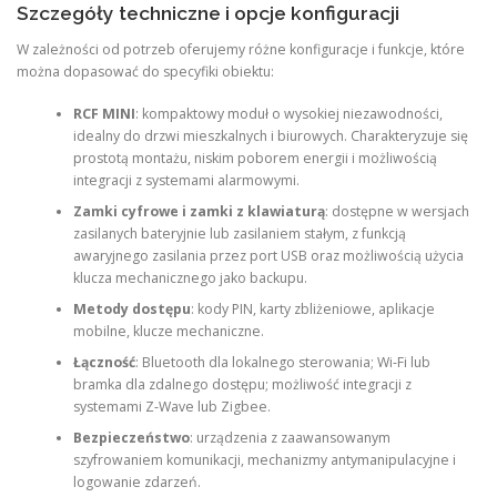
Szczegóły techniczne i opcje konfiguracji
W zależności od potrzeb oferujemy różne konfiguracje i funkcje, które
można dopasować do specyfiki obiektu:
RCF MINI
: kompaktowy moduł o wysokiej niezawodności,
idealny do drzwi mieszkalnych i biurowych. Charakteryzuje się
prostotą montażu, niskim poborem energii i możliwością
integracji z systemami alarmowymi.
Zamki cyfrowe i zamki z klawiaturą
: dostępne w wersjach
zasilanych bateryjnie lub zasilaniem stałym, z funkcją
awaryjnego zasilania przez port USB oraz możliwością użycia
klucza mechanicznego jako backupu.
Metody dostępu
: kody PIN, karty zbliżeniowe, aplikacje
mobilne, klucze mechaniczne.
Łączność
: Bluetooth dla lokalnego sterowania; Wi‑Fi lub
bramka dla zdalnego dostępu; możliwość integracji z
systemami Z‑Wave lub Zigbee.
Bezpieczeństwo
: urządzenia z zaawansowanym
szyfrowaniem komunikacji, mechanizmy antymanipulacyjne i
logowanie zdarzeń.