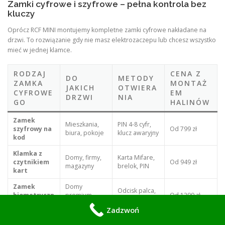
Zamki cyfrowe i szyfrowe – pełna kontrola bez
kluczy
Oprócz RCF MINI montujemy kompletne zamki cyfrowe nakładane na
drzwi. To rozwiązanie gdy nie masz elektrozaczepu lub chcesz wszystko
mieć w jednej klamce.
RODZAJ
CENA Z
DO
METODY
ZAMKA
MONTAŻ
JAKICH
OTWIERA
CYFROWE
EM
DRZWI
NIA
GO
HALINÓW
Zamek
Mieszkania,
PIN 4-8 cyfr,
szyfrowy na
Od 799 zł
biura, pokoje
klucz awaryjny
kod
Klamka z
Domy, firmy,
Karta Mifare,
czytnikiem
Od 949 zł
magazyny
brelok, PIN
kart
Zamek
Domy
Odcisk palca,
biometryczn
premium,
Od 1299 zł
PIN, karta, app
y
gabinety
Zadzwoń
Drzwi