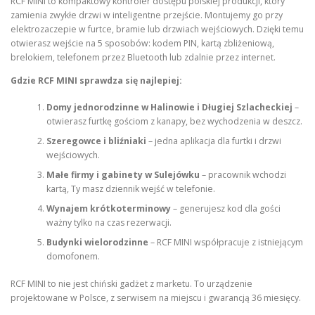
RCF MINI to kompaktowy kontroler dostępu polskiej produkcji, który
zamienia zwykłe drzwi w inteligentne przejście. Montujemy go przy
elektrozaczepie w furtce, bramie lub drzwiach wejściowych. Dzięki temu
otwierasz wejście na 5 sposobów: kodem PIN, kartą zbliżeniową,
brelokiem, telefonem przez Bluetooth lub zdalnie przez internet.
Gdzie RCF MINI sprawdza się najlepiej:
Domy jednorodzinne w Halinowie i Długiej Szlacheckiej
–
otwierasz furtkę gościom z kanapy, bez wychodzenia w deszcz.
Szeregowce i bliźniaki
– jedna aplikacja dla furtki i drzwi
wejściowych.
Małe firmy i gabinety w Sulejówku
– pracownik wchodzi
kartą, Ty masz dziennik wejść w telefonie.
Wynajem krótkoterminowy
– generujesz kod dla gości
ważny tylko na czas rezerwacji.
Budynki wielorodzinne
– RCF MINI współpracuje z istniejącym
domofonem.
RCF MINI to nie jest chiński gadżet z marketu. To urządzenie
projektowane w Polsce, z serwisem na miejscu i gwarancją 36 miesięcy.