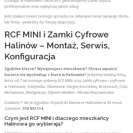
Działając w Halinowie i okolicach, gwarantujemy szybki dojazd,
profesjonalizm oraz najwyższą jakość usług.
Jeśli szukasz nowoczesnego sposobu na zabezpieczenie swojego domu
lub firmy – jesteśmy do Twojej dyspozycji.
RCF MINI i Zamki Cyfrowe
Halinów – Montaż, Serwis,
Konfiguracja
Zgubiłeś klucze? Wynajmujesz mieszkanie? Chcesz wpuścić
kuriera nie wychodząc z biura w Halinowie?
Jesteśmy lokalną firmą,
która od 7 lat montuje systemy RCF MINI oraz zamki cyfrowe i szyfrowe
w Halinowie, Sulejówku, Okuniewie, Długiej Kościelnej, Brzezinach, Cisiu,
Michałowie, Wielgolesie, Dębem Wielkim i Mińsku Mazowieckim.
Działamy 7 dni w tygodniu. Dojazd do klienta w Halinowie w 45 minut.
Zadzwoń:
570 933 114
Czym jest RCF MINI i dlaczego mieszkańcy
Halinowa go wybierają?