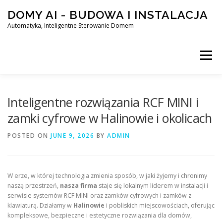
Skip
DOMY AI - BUDOWA I INSTALACJA
to
content
Automatyka, Inteligentne Sterowanie Domem
Menu
HOME
Inteligentne rozwiązania RCF MINI i
zamki cyfrowe w Halinowie i okolicach
SMART DOM AI – AUTOMATYKA, INTELIGENTNE STEROWA
POSTED ON
JUNE 9, 2026
BY
ADMIN
BLOG
KONTAKT
W erze, w której technologia zmienia sposób, w jaki żyjemy i chronimy
naszą przestrzeń,
nasza firma
staje się lokalnym liderem w instalacji i
serwisie systemów RCF MINI oraz zamków cyfrowych i zamków z
klawiaturą. Działamy w
Halinowie
i pobliskich miejscowościach, oferując
kompleksowe, bezpieczne i estetyczne rozwiązania dla domów,