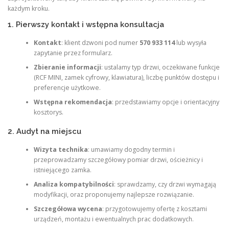
każdym kroku.
1. Pierwszy kontakt i wstępna konsultacja
Kontakt
: klient dzwoni pod numer
570 933 114
lub wysyła
zapytanie przez formularz.
Zbieranie informacji
: ustalamy typ drzwi, oczekiwane funkcje
(RCF MINI, zamek cyfrowy, klawiatura), liczbę punktów dostępu i
preferencje użytkowe.
Wstępna rekomendacja
: przedstawiamy opcje i orientacyjny
kosztorys.
2. Audyt na miejscu
Wizyta technika
: umawiamy dogodny termin i
przeprowadzamy szczegółowy pomiar drzwi, ościeżnicy i
istniejącego zamka.
Analiza kompatybilności
: sprawdzamy, czy drzwi wymagają
modyfikacji, oraz proponujemy najlepsze rozwiązanie.
Szczegółowa wycena
: przygotowujemy ofertę z kosztami
urządzeń, montażu i ewentualnych prac dodatkowych.