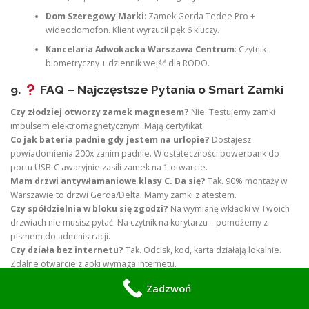
Dom Szeregowy Marki
: Zamek Gerda Tedee Pro +
wideodomofon. Klient wyrzucił pęk 6 kluczy.
Kancelaria Adwokacka Warszawa Centrum
: Czytnik
biometryczny + dziennik wejść dla RODO.
9.
FAQ – Najczęstsze Pytania o Smart Zamki
Czy złodziej otworzy zamek magnesem?
Nie. Testujemy zamki
impulsem elektromagnetycznym. Mają certyfikat.
Co jak bateria padnie gdy jestem na urlopie?
Dostajesz
powiadomienia 200x zanim padnie. W ostateczności powerbank do
portu USB-C awaryjnie zasili zamek na 1 otwarcie.
Mam drzwi antywłamaniowe klasy C. Da się?
Tak. 90% montaży w
Warszawie to drzwi Gerda/Delta. Mamy zamki z atestem.
Czy spółdzielnia w bloku się zgodzi?
Na wymianę wkładki w Twoich
drzwiach nie musisz pytać. Na czytnik na korytarzu – pomożemy z
pismem do administracji.
Czy działa bez internetu?
Tak. Odcisk, kod, karta działają lokalnie.
Zdalne otwarcie z apki wymaga internetu.
10.
Zamów Smart Zamek w Warszawie i
Zadzwoń
Okolicy – Zyskaj Spokój