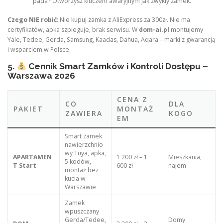
pada? Otworzysz kluczem awaryjnym jak zwykły zamek.
Czego NIE robić
: Nie kupuj zamka z AliExpress za 300zł. Nie ma
certyfikatów, apka szpieguje, brak serwisu. W
dom-ai.pl
montujemy
Yale, Tedee, Gerda, Samsung, Kaadas, Dahua, Aqara – marki z gwarancją
i wsparciem w Polsce.
5.
Cennik Smart Zamków i Kontroli Dostępu –
Warszawa 2026
CENA Z
CO
DLA
PAKIET
MONTAŻ
ZAWIERA
KOGO
EM
Smart zamek
nawierzchnio
wy Tuya, apka,
APARTAMEN
1 200 zł – 1
Mieszkania,
5 kodów,
T Start
600 zł
najem
montaż bez
kucia w
Warszawie
Zamek
wpuszczany
Gerda/Tedee,
Domy