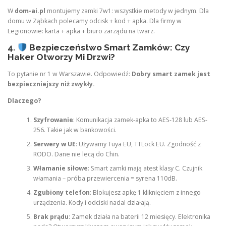
W
dom-ai.pl
montujemy zamki 7w1: wszystkie metody w jednym. Dla
domu w Ząbkach polecamy odcisk + kod + apka. Dla firmy w
Legionowie: karta + apka + biuro zarządu na twarz.
4.
Bezpieczeństwo Smart Zamków: Czy
Haker Otworzy Mi Drzwi?
To pytanie nr 1 w Warszawie. Odpowiedź:
Dobry smart zamek jest
bezpieczniejszy niż zwykły.
Dlaczego?
Szyfrowanie
: Komunikacja zamek-apka to AES-128 lub AES-
256. Takie jak w bankowości.
Serwery w UE
: Używamy Tuya EU, TTLock EU. Zgodność z
RODO. Dane nie lecą do Chin.
Włamanie siłowe
: Smart zamki mają atest klasy C. Czujnik
włamania – próba przewiercenia = syrena 110dB.
Zgubiony telefon
: Blokujesz apkę 1 kliknięciem z innego
urządzenia. Kody i odciski nadal działają.
Brak prądu
: Zamek działa na baterii 12 miesięcy. Elektronika