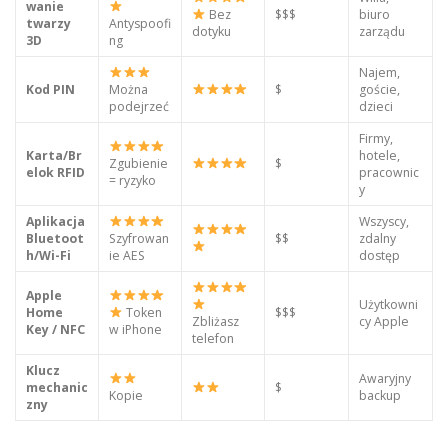
wanie
Bez
$$$
biuro
twarzy
Antyspoofi
dotyku
zarządu
3D
ng
Najem,
Kod PIN
Można
$
goście,
podejrzeć
dzieci
Firmy,
Karta/Br
hotele,
Zgubienie
$
elok RFID
pracownic
= ryzyko
y
Aplikacja
Wszyscy,
Bluetoot
Szyfrowan
$$
zdalny
h/Wi-Fi
ie AES
dostęp
Apple
Użytkowni
Home
Token
$$$
Zbliżasz
cy Apple
Key / NFC
w iPhone
telefon
Klucz
Awaryjny
mechanic
$
Kopie
backup
zny