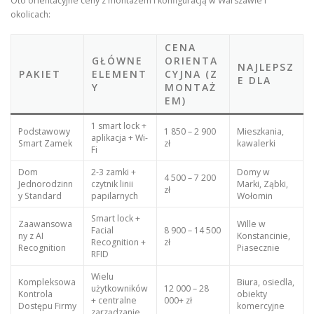
Oto orientacyjne ceny z montażem i konfiguracją w Warszawie i
okolicach:
CENA
GŁÓWNE
ORIENTA
NAJLEPSZ
PAKIET
ELEMENT
CYJNA (Z
E DLA
Y
MONTAŻ
EM)
1 smart lock +
Podstawowy
1 850 – 2 900
Mieszkania,
aplikacja + Wi-
Smart Zamek
zł
kawalerki
Fi
Dom
2-3 zamki +
Domy w
4 500 – 7 200
Jednorodzinn
czytnik linii
Marki, Ząbki,
zł
y Standard
papilarnych
Wołomin
Smart lock +
Zaawansowa
Wille w
Facial
8 900 – 14 500
ny z AI
Konstancinie,
Recognition +
zł
Recognition
Piasecznie
RFID
Wielu
Kompleksowa
Biura, osiedla,
użytkowników
12 000 – 28
Kontrola
obiekty
+ centralne
000+ zł
Dostępu Firmy
komercyjne
zarządzanie