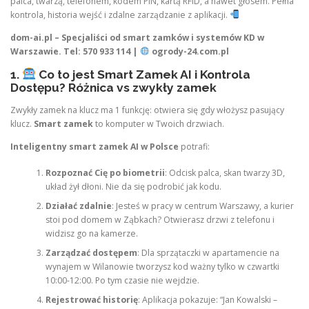
palca, twarzą, telefonem, kodem PIN, kartą RFID, a nawet głosem. Pełna
kontrola, historia wejść i zdalne zarządzanie z aplikacji.
dom-ai.pl – Specjaliści od smart zamków i systemów KD w
Warszawie. Tel: 570 933 114 |
ogrody-24.com.pl
1.
Co to jest Smart Zamek AI i Kontrola
Dostępu? Różnica vs zwykły zamek
Zwykły zamek na klucz ma 1 funkcję: otwiera się gdy włożysz pasujący
klucz.
Smart zamek
to komputer w Twoich drzwiach.
Inteligentny smart zamek AI w Polsce
potrafi:
Rozpoznać Cię po biometrii
: Odcisk palca, skan twarzy 3D,
układ żył dłoni. Nie da się podrobić jak kodu.
Działać zdalnie
: Jesteś w pracy w centrum Warszawy, a kurier
stoi pod domem w Ząbkach? Otwierasz drzwi z telefonu i
widzisz go na kamerze.
Zarządzać dostępem
: Dla sprzątaczki w apartamencie na
wynajem w Wilanowie tworzysz kod ważny tylko w czwartki
10:00-12:00. Po tym czasie nie wejdzie.
Rejestrować historię
: Aplikacja pokazuje: “Jan Kowalski –