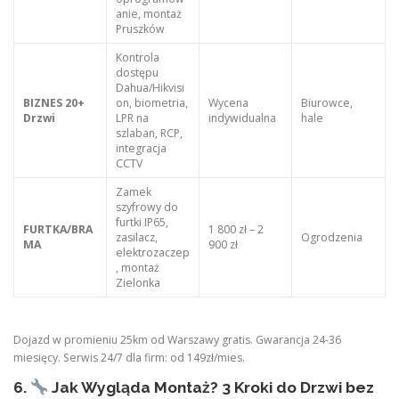
anie, montaż
Pruszków
Kontrola
dostępu
Dahua/Hikvisi
BIZNES 20+
on, biometria,
Wycena
Biurowce,
Drzwi
LPR na
indywidualna
hale
szlaban, RCP,
integracja
CCTV
Zamek
szyfrowy do
furtki IP65,
FURTKA/BRA
1 800 zł – 2
zasilacz,
Ogrodzenia
MA
900 zł
elektrozaczep
, montaż
Zielonka
Dojazd w promieniu 25km od Warszawy gratis. Gwarancja 24-36
miesięcy. Serwis 24/7 dla firm: od 149zł/mies.
6.
Jak Wygląda Montaż? 3 Kroki do Drzwi bez