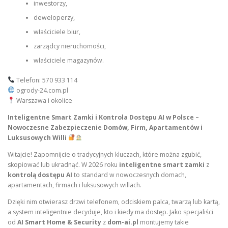
inwestorzy,
deweloperzy,
właściciele biur,
zarządcy nieruchomości,
właściciele magazynów.
Telefon: 570 933 114
ogrody-24.com.pl
Warszawa i okolice
Inteligentne Smart Zamki i Kontrola Dostępu AI w Polsce –
Nowoczesne Zabezpieczenie Domów, Firm, Apartamentów i
Luksusowych Willi
Witajcie! Zapomnijcie o tradycyjnych kluczach, które można zgubić,
skopiować lub ukradnąć. W 2026 roku
inteligentne smart zamki
z
kontrolą dostępu AI
to standard w nowoczesnych domach,
apartamentach, firmach i luksusowych willach.
Dzięki nim otwierasz drzwi telefonem, odciskiem palca, twarzą lub kartą,
a system inteligentnie decyduje, kto i kiedy ma dostęp. Jako specjaliści
od
AI Smart Home & Security
z
dom-ai.pl
montujemy takie