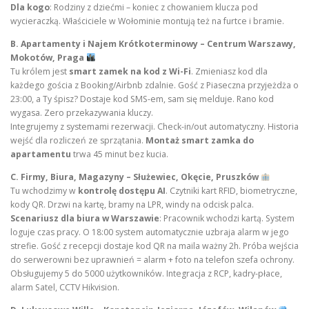
Dla kogo
: Rodziny z dziećmi – koniec z chowaniem klucza pod
wycieraczką. Właściciele w Wołominie montują też na furtce i bramie.
B. Apartamenty i Najem Krótkoterminowy – Centrum Warszawy,
Mokotów, Praga
Tu królem jest
smart zamek na kod z Wi-Fi
. Zmieniasz kod dla
każdego gościa z Booking/Airbnb zdalnie. Gość z Piaseczna przyjeżdża o
23:00, a Ty śpisz? Dostaje kod SMS-em, sam się melduje. Rano kod
wygasa. Zero przekazywania kluczy.
Integrujemy z systemami rezerwacji. Check-in/out automatyczny. Historia
wejść dla rozliczeń ze sprzątania.
Montaż smart zamka do
apartamentu
trwa 45 minut bez kucia.
C. Firmy, Biura, Magazyny – Służewiec, Okęcie, Pruszków
Tu wchodzimy w
kontrolę dostępu AI
. Czytniki kart RFID, biometryczne,
kody QR. Drzwi na kartę, bramy na LPR, windy na odcisk palca.
Scenariusz dla biura w Warszawie
: Pracownik wchodzi kartą. System
loguje czas pracy. O 18:00 system automatycznie uzbraja alarm w jego
strefie. Gość z recepcji dostaje kod QR na maila ważny 2h. Próba wejścia
do serwerowni bez uprawnień = alarm + foto na telefon szefa ochrony.
Obsługujemy 5 do 5000 użytkowników. Integracja z RCP, kadry-płace,
alarm Satel, CCTV Hikvision.