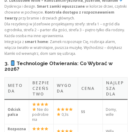
D. Luksusowe Wille – Konstancin-Jeziorna, Józefów, Wilanów
Dyskrecja i design.
Smart zamki wpuszczane
w kolorze drzwi, czytniki
chowane w pochwycie.
Kontrola dostępu z rozpoznawaniem
twarzy
przy bramie i drzwiach głównych.
Dla rezydencji w Józefowie projektujemy strefy: strefa 1 – ogród dla
ogrodnika, strefa 2 – parter dla gości, strefa 3 – piętro tylko dla rodziny.
Każda osoba ma inne uprawnienia.
Integracja z
smart home
: Zamek rozpoznaje Cię, rozbraja alarm,
włącza światło w wiatrołapie, puszcza muzykę. Wychodzisz – dotykasz
klamki od wewnątrz, dom sam się uzbraja.
3.
Technologie Otwierania: Co Wybrać w
2026?
BEZPIE
NAJLEP
METO
WYGO
CZEŃS
CENA
SZA
DA
DA
TWO
DLA
Odcisk
Nie do
Domy,
$$
palca
podrobie
0,3s
wille
nia
Rozpozna
Willa,