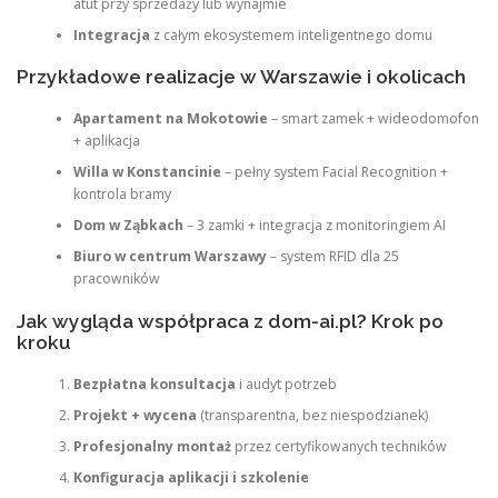
atut przy sprzedaży lub wynajmie
Integracja
z całym ekosystemem inteligentnego domu
Przykładowe realizacje w Warszawie i okolicach
Apartament na Mokotowie
– smart zamek + wideodomofon
+ aplikacja
Willa w Konstancinie
– pełny system Facial Recognition +
kontrola bramy
Dom w Ząbkach
– 3 zamki + integracja z monitoringiem AI
Biuro w centrum Warszawy
– system RFID dla 25
pracowników
Jak wygląda współpraca z dom-ai.pl? Krok po
kroku
Bezpłatna konsultacja
i audyt potrzeb
Projekt + wycena
(transparentna, bez niespodzianek)
Profesjonalny montaż
przez certyfikowanych techników
Konfiguracja aplikacji i szkolenie