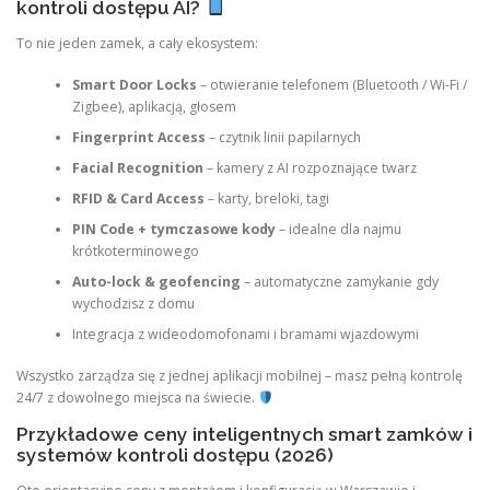
kontroli dostępu AI?
To nie jeden zamek, a cały ekosystem:
Smart Door Locks
– otwieranie telefonem (Bluetooth / Wi-Fi /
Zigbee), aplikacją, głosem
Fingerprint Access
– czytnik linii papilarnych
Facial Recognition
– kamery z AI rozpoznające twarz
RFID & Card Access
– karty, breloki, tagi
PIN Code + tymczasowe kody
– idealne dla najmu
krótkoterminowego
Auto-lock & geofencing
– automatyczne zamykanie gdy
wychodzisz z domu
Integracja z wideodomofonami i bramami wjazdowymi
Wszystko zarządza się z jednej aplikacji mobilnej – masz pełną kontrolę
24/7 z dowolnego miejsca na świecie.
Przykładowe ceny inteligentnych smart zamków i
systemów kontroli dostępu (2026)