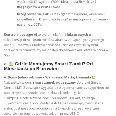
wejście 08:12, wyjście 17:03”. Idealne dla
firm, biur i
magazynów w Pruszkowie
.
Integrować się z AI
: Zamek “gada” z alarmem, kamerami i
oświetleniem. Drzwi otwarte siłą? Syrena + powiadomienie +
nagranie z CCTV.
Kontrola dostępu AI
to system dla firm i
luksusowych willi
.
Kilkadziesiąt drzwi, bram, wind, szlabanów zarządzanych z jednego
panelu. Pracownik z Kobyłki przykłada kartę do czytnika, system
sprawdza w chmurze czy ma dostęp do serwerowni i otwiera drzwi w
0,2s.
2.
Gdzie Montujemy Smart Zamki? Od
Mieszkania po Biurowiec
A. Domy Jednorodzinne – Warszawa, Marki, Łomianki
Najczęstszy wybór:
smart zamek wpuszczany
do drzwi Gerda,
Dierre, KMT. Z zewnątrz wygląda jak elegancka klamka z czytnikiem linii
papilarnych. Od środka standardowa klamka + gałka.
Funkcje: 100 odcisków palców, 150 kodów, 200 kart, aplikacja
Tuya/Smart Life/TTLock. Zasilanie 4xAA na 12 miesięcy. Gdy bateria
słaba, dostajesz powiadomienie na 2 tygodnie przed. Awaryjne
otwarcie kluczem lub powerbankiem przez USB-C.