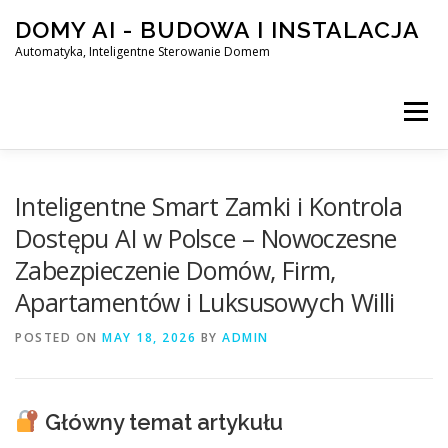
Skip
DOMY AI - BUDOWA I INSTALACJA
to
content
Automatyka, Inteligentne Sterowanie Domem
Menu
HOME
Inteligentne Smart Zamki i Kontrola
Dostępu AI w Polsce – Nowoczesne
Zabezpieczenie Domów, Firm,
SMART DOM AI – AUTOMATYKA, INTELIGENTNE STEROWA
Apartamentów i Luksusowych Willi
POSTED ON
BLOG
MAY 18, 2026
KONTAKT
BY
ADMIN
Główny temat artykułu