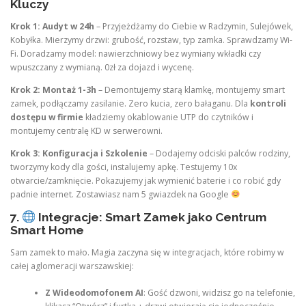
Kluczy
Krok 1: Audyt w 24h
– Przyjeżdżamy do Ciebie w Radzymin, Sulejówek,
Kobyłka. Mierzymy drzwi: grubość, rozstaw, typ zamka. Sprawdzamy Wi-
Fi. Doradzamy model: nawierzchniowy bez wymiany wkładki czy
wpuszczany z wymianą. 0zł za dojazd i wycenę.
Krok 2: Montaż 1-3h
– Demontujemy starą klamkę, montujemy smart
zamek, podłączamy zasilanie. Zero kucia, zero bałaganu. Dla
kontroli
dostępu w firmie
kładziemy okablowanie UTP do czytników i
montujemy centralę KD w serwerowni.
Krok 3: Konfiguracja i Szkolenie
– Dodajemy odciski palców rodziny,
tworzymy kody dla gości, instalujemy apkę. Testujemy 10x
otwarcie/zamknięcie. Pokazujemy jak wymienić baterie i co robić gdy
padnie internet. Zostawiasz nam 5 gwiazdek na Google
7.
Integracje: Smart Zamek jako Centrum
Smart Home
Sam zamek to mało. Magia zaczyna się w integracjach, które robimy w
całej aglomeracji warszawskiej:
Z Wideodomofonem AI
: Gość dzwoni, widzisz go na telefonie,