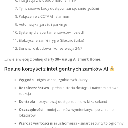
Integracja z wideodomofonami SIP
Tymczasowe kody dostępu i zarządzanie gośćmi
Połączenie z CCTV AI i alarmem
Automatyka garażu i parkingu
Systemy dla apartamentowców i osiedli
Elektryczne zamki i rygle (Electric Strike)
Serwis, rozbudowa i konserwacja 24/7
…i wiele więcej z pełnej oferty
30+ usług AI Smart Home
.
Realne korzyści z inteligentnych zamków AI
Wygoda
– nigdy więcej zgubionych kluczy
Bezpieczeństwo
– pełna historia dostępu i natychmiastowa
reakcja
Kontrola
– przyznawaj dostęp zdalnie w kilka sekund
Oszczędności
– mniej zamków wymienianych po zmianie
lokatorów
Wzrost wartości nieruchomości
– smart security to ogromny