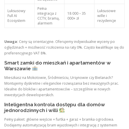
Pełna
Luksusowy
Luksusowe
integracja z
18 000 – 35
Full AI
wille i
CCTV, bramą,
000+ zł
Ecosystem
rezydencje
alarmem
Uwaga:
Ceny są orientacyjne. Oferujemy indywidualne wyceny po
oględzinach + możliwość rozłożenia na raty 0%. Często kwalifikuje się do
preferencyjnego VAT 8%.
Smart zamki do mieszkań i apartamentów w
Warszawie
Mieszkasz na Mokotowie, Śródmieściu, Ursynowie czy Bielanach?
Montujemy dyskretne i eleganckie rozwiązania bez inwazyjnych prac.
Idealne do bloków i apartamentowców – szczególnie w nowych
inwestycjach deweloperskich.
Inteligentna kontrola dostępu dla domów
jednorodzinnych i willi
Pełny pakiet: główne wejście + furtka + garaż + bramka ogrodowa.
Dodajemy automatyzację bram wjazdowych i integrację z systemem