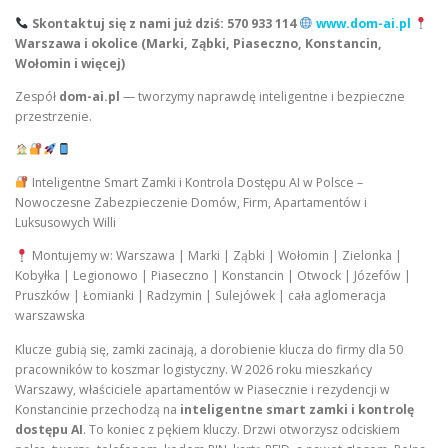
Skontaktuj się z nami już dziś: 570 933 114
www.dom-ai.pl
Warszawa i okolice (Marki, Ząbki, Piaseczno, Konstancin,
Wołomin i więcej)
Zespół
dom-ai.pl
— tworzymy naprawdę inteligentne i bezpieczne
przestrzenie.
Inteligentne Smart Zamki i Kontrola Dostępu AI w Polsce –
Nowoczesne Zabezpieczenie Domów, Firm, Apartamentów i
Luksusowych Willi
Montujemy w: Warszawa | Marki | Ząbki | Wołomin | Zielonka |
Kobyłka | Legionowo | Piaseczno | Konstancin | Otwock | Józefów |
Pruszków | Łomianki | Radzymin | Sulejówek | cała aglomeracja
warszawska
Klucze gubią się, zamki zacinają, a dorobienie klucza do firmy dla 50
pracowników to koszmar logistyczny. W 2026 roku mieszkańcy
Warszawy, właściciele apartamentów w Piasecznie i rezydencji w
Konstancinie przechodzą na
inteligentne smart zamki i kontrolę
dostępu AI
. To koniec z pękiem kluczy. Drzwi otworzysz odciskiem