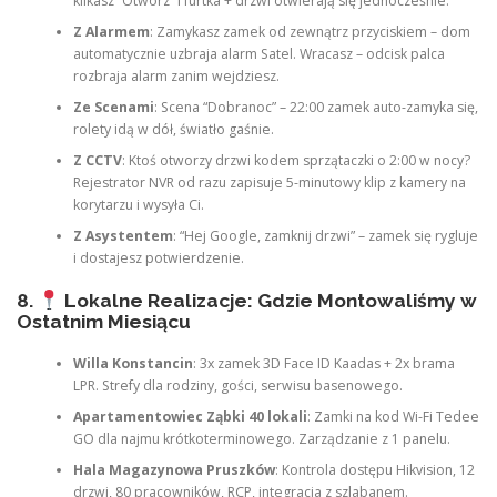
klikasz “Otwórz” i furtka + drzwi otwierają się jednocześnie.
Z Alarmem
: Zamykasz zamek od zewnątrz przyciskiem – dom
automatycznie uzbraja alarm Satel. Wracasz – odcisk palca
rozbraja alarm zanim wejdziesz.
Ze Scenami
: Scena “Dobranoc” – 22:00 zamek auto-zamyka się,
rolety idą w dół, światło gaśnie.
Z CCTV
: Ktoś otworzy drzwi kodem sprzątaczki o 2:00 w nocy?
Rejestrator NVR od razu zapisuje 5-minutowy klip z kamery na
korytarzu i wysyła Ci.
Z Asystentem
: “Hej Google, zamknij drzwi” – zamek się rygluje
i dostajesz potwierdzenie.
8.
Lokalne Realizacje: Gdzie Montowaliśmy w
Ostatnim Miesiącu
Willa Konstancin
: 3x zamek 3D Face ID Kaadas + 2x brama
LPR. Strefy dla rodziny, gości, serwisu basenowego.
Apartamentowiec Ząbki 40 lokali
: Zamki na kod Wi-Fi Tedee
GO dla najmu krótkoterminowego. Zarządzanie z 1 panelu.
Hala Magazynowa Pruszków
: Kontrola dostępu Hikvision, 12
drzwi, 80 pracowników, RCP, integracja z szlabanem.