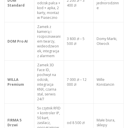
DOM
2 200 zł – 3
odcisk palca +
jednorodzinn
Standard
400 zł
kod + apka, 2
e
karty, montaż
w Piaseczno
Zamek z
kamerą i
rozpoznawani
3 800 zł – 5
Domy Marki,
DOM Pro AI
em twarzy,
500 zł
Otwock
wideodzwon
ek, integracja
z alarmem
Zamek 3D
Face ID,
pochwyt na
WILLA
odcisk,
7 000 zł – 12
Wille
Premium
integracja
000 zł
Konstancin
KNX, czarna
stal, serwis
24/7
5x czytnik RFID
+ kontroler IP,
50 kart,
FIRMA 5
Małe biura,
zasilacz,
od 8 500 zł
Drzwi
sklepy
oprogramow