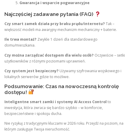
Gwarancja i wsparcie pogwarancyjne
Najczęściej zadawane pytania (FAQ)
Czy smart zamek działa przy braku prądu/internetu?
Tak –
większość modeli ma awaryjny mechanizm mechaniczny + baterie.
Ile trwa montaż?
Zwykle 1 dzień dla standardowego
domu/mieszkania.
Czy można zarządzać dostępem dla wielu osób?
Oczywiście – setki
użytkowników z różnymi poziomami uprawnień.
Czy system jest bezpieczny?
Używamy szyfrowania wojskowego i
lokalnych serwerów gdzie to możliwe.
Podsumowanie: Czas na nowoczesną kontrolę
dostępu!
Inteligentne smart zamki i systemy AI Access Control
to
inwestycja, która zwraca się bardzo szybko – w komforcie,
bezpieczeństwie i spokoju ducha.
Nie ryzykuj z tradycyjnymi kluczami w 2026 roku. Przejdź na poziom, na
którym zasługuje Twoja nieruchomość.