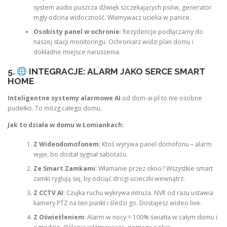
system audio puszcza dźwięk szczekających psów, generator
mgły odcina widoczność. Włamywacz ucieka w panice.
Osobisty panel w ochronie
: Rezydencje podłączamy do
naszej stacji monitoringu. Ochroniarz widzi plan domu i
dokładne miejsce naruszenia.
5.
INTEGRACJE: ALARM JAKO SERCE SMART
HOME
Inteligentne systemy alarmowe AI
od dom-ai.pl to nie osobne
pudełko. To mózg całego domu.
Jak to działa w domu w Łomiankach:
Z Wideodomofonem
: Ktoś wyrywa panel domofonu – alarm
wyje, bo dostał sygnał sabotażu.
Ze Smart Zamkami
: Włamanie przez okno? Wszystkie smart
zamki ryglują się, by odciąć drogi ucieczki wewnątrz.
Z CCTV AI
: Czujka ruchu wykrywa intruza. NVR od razu ustawia
kamery PTZ na ten punkt i śledzi go. Dostajesz wideo live.
Z Oświetleniem
: Alarm w nocy = 100% światła w całym domu i