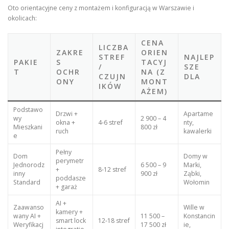
Oto orientacyjne ceny z montażem i konfiguracją w Warszawie i
okolicach:
CENA
LICZBA
ZAKRE
ORIEN
STREF
NAJLEP
PAKIE
S
TACYJ
/
SZE
T
OCHR
NA (Z
CZUJN
DLA
ONY
MONT
IKÓW
AŻEM)
Podstawo
Drzwi +
Apartame
wy
2 900 – 4
okna +
4-6 stref
nty,
Mieszkani
800 zł
ruch
kawalerki
e
Pełny
Dom
Domy w
perymetr
Jednorodz
6 500 – 9
Marki,
+
8-12 stref
inny
900 zł
Ząbki,
poddasze
Standard
Wołomin
+ garaż
AI +
Zaawanso
Wille w
kamery +
wany AI +
11 500 –
Konstancin
smart lock
12-18 stref
Weryfikacj
17 500 zł
ie,