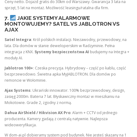
Ceny netto. Dojazd gratis do 30km od Warszawy. Gwarancja 3 lata na
sprzęt, 5 lat na montaż. Możliwość leasingu/ratalna dla firm.
7.
JAKIE SYSTEMY ALARMOWE
MONTOWUJEMY? SATEL VS JABLOTRON VS
AJAX
Satel Integra
: Król polskich instalacji. Niezawodny, przewodowy, na
lata. Dla domów w stanie deweloperskim w Radzyminie. Pełna
integracja z KNX.
Systemy bezpieczeństwa AI
budujemy na Integra +
moduły AI.
Jablotron 100+
: Czeska precyzja. Hybrydowy – część po kablu, część
bezprzewodowo. Świetna apka MyJABLOTRON. Dla domów po
remoncie w Wołominie.
Ajax Systems
: Ukraiński innowator. 100% bezprzewodowy, design,
zasięg 2000m. Bateria 7 lat. Błyskawiczny montaż w mieszkaniu na
Mokotowie. Grade 2, zgodny z normą.
Dahua AirShield / Hikvision AX Pro
: Alarm + CCTV od jednego
producenta. Kamery gadają z centralą natywnie. Najlepsza
wideoweryfikacja.
W dom-ai.pl dobieramy system pod budynek. Nie jesteś skazany na 1