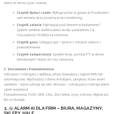
Alarm AI chroni życie i mienie.
Czujnik dymu i czadu
: Wykryje pożar w garażu w Pruszkowie i
sam wezwie straż pożarną przez monitoring.
Czujnik zalania
: Pękł wężyk pod zlewem w Radzyminie?
System zamknie elektrozawór wody i powiadomi Cię.
Oszczędność 50 000zł na remoncie.
Czujnik gazu
: Ulatający gaz = syrena + odcięcie zaworu +
powiadomienie.
Czujnik temperatury
: Spadek temp. poniżej 5°C w domu
letniskowym? Alarm, bo rury zamarzną.
C. Sterowanie i Powiadomienia
Uzbrajasz i rozbrajasz z aplikacji, pilota, klawiatury z tagiem RFID lub
automatycznie. Wychodzisz z domu w Kobyłce, zamykasz drzwi smart
zamkiem – alarm uzbraja się sam. Wracasz – odcisk palca rozbraja alarm
zanim wejdziesz.
Powiadomienia: PUSH, SMS, CALL. Dla Ciebie, żony, ochrony. Wybierasz
kto co dostaje.
3.
ALARM AI DLA FIRM – BIURA, MAGAZYNY,
SKLEPY, HALE