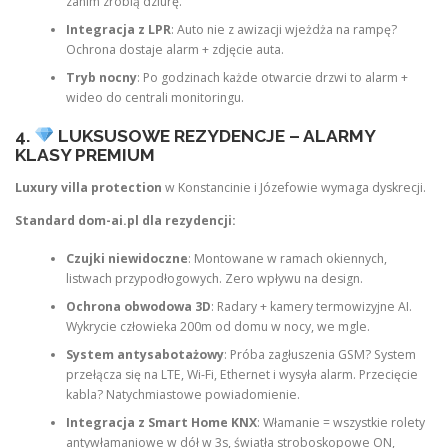
zanim zrobią dziurę.
Integracja z LPR
: Auto nie z awizacji wjeżdża na rampę?
Ochrona dostaje alarm + zdjęcie auta.
Tryb nocny
: Po godzinach każde otwarcie drzwi to alarm +
wideo do centrali monitoringu.
4.
LUKSUSOWE REZYDENCJE – ALARMY
KLASY PREMIUM
Luxury villa protection
w Konstancinie i Józefowie wymaga dyskrecji.
Standard dom-ai.pl dla rezydencji:
Czujki niewidoczne
: Montowane w ramach okiennych,
listwach przypodłogowych. Zero wpływu na design.
Ochrona obwodowa 3D
: Radary + kamery termowizyjne AI.
Wykrycie człowieka 200m od domu w nocy, we mgle.
System antysabotażowy
: Próba zagłuszenia GSM? System
przełącza się na LTE, Wi-Fi, Ethernet i wysyła alarm. Przecięcie
kabla? Natychmiastowe powiadomienie.
Integracja z Smart Home KNX
: Włamanie = wszystkie rolety
antywłamaniowe w dół w 3s, światła stroboskopowe ON,