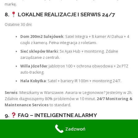
markę.
8.
LOKALNE REALIZACJE I SERWIS 24/7
Ostatnie 30 dni:
Dom 200m2 Sulejówek
: Satel Integra + 8 kamer AI Dahua + 4
czujki z kamerą. Pełna integracja z roletami.
Sieć sklepów Marki
: 5x Ajax Hub + monitoring. Zdalne
zarządzanie z centrali.
Willa Józefów
: Jablotron 100 + ochrona obwodowa + 2x PTZ
auto-tracking.
Hala Kobyłka
: Satel + bariery IR 100m + monitoring 24/7.
Serwis
: Mieszkamy w Warszawie. Awaria w Legionowie? Jesteśmy w 2h.
Zdalnie diagnozujemy 80% problemów w 10 minut.
24/7 Monitoring &
Maintenance Services
to standard.
9.
FAQ – INTELIGENTNE ALARMY
Czy alarm AI działa bez prądu i internetu?
Tak. Centrala ma aku na
Zadzwoń
24-48h. Moduł GSM/LTE wyśle SMS nawet bez Wi-Fi.
Ile fałszywych alarmów?
Z wideoweryfikacją spada o 98% vs stary