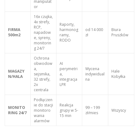
manipulat
or
16x czujka,
4x strefy,
Raporty,
RCP,
FIRMA
harmonog
od 14 000
Biura
napadow
500m2
ramy,
zł
Pruszków
e, syreny,
RODO
monitorin
g 24/7
Ochrona
obwodow
AI
a,
perymetri
Wycena
MAGAZY
Hale
sejsmika,
a,
indywidual
N/HALA
Kobyłka
32 strefy,
integracja
na
2x
LPR
centrala
Podłączen
ie do stacji
Reakcja
MONITO
99 – 199
monitoro
grupy w 5-
Wszyscy
RING 24/7
zł/mies
wania
15 min
alarmów