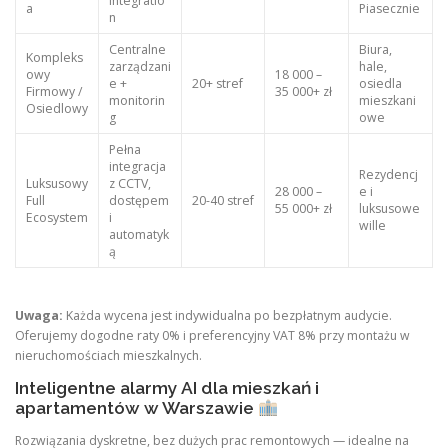
integratio
a
Piasecznie
n
Centralne
Biura,
Kompleks
zarządzani
hale,
owy
18 000 –
e +
20+ stref
osiedla
Firmowy /
35 000+ zł
monitorin
mieszkani
Osiedlowy
g
owe
Pełna
integracja
Rezydencj
Luksusowy
z CCTV,
28 000 –
e i
Full
dostępem
20-40 stref
55 000+ zł
luksusowe
Ecosystem
i
wille
automatyk
ą
Uwaga:
Każda wycena jest indywidualna po bezpłatnym audycie.
Oferujemy dogodne raty 0% i preferencyjny VAT 8% przy montażu w
nieruchomościach mieszkalnych.
Inteligentne alarmy AI dla mieszkań i
apartamentów w Warszawie
Rozwiązania dyskretne, bez dużych prac remontowych — idealne na