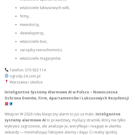
właściciele luksusowych willi,
firmy,
inwestorzy,
deweloperzy,
właściciele biur,
zarządcy nieruchomości,
właściciele magazynów.
Telefon: 570 933 114
ogrody-24.com.pl
Warszawa i okolice
Inteligentne Systemy Alarmowe AI w Polsce – Nowoczesna
Ochrona Domów, Firm, Apartamentów i Luksusowych Rezydencji
Witajcie! W 2026 roku klasyczny alarm to już za mało.
Inteligentne
systemy alarmowe AI
to prawdziwy, myślący strażnik, który nie tylko
wykrywa zagrożenie, ale analizuje je, weryfikuje i reaguje w ułamku
sekundy — minimalizując fałszywe alarmy i dając Ci realny spokój.