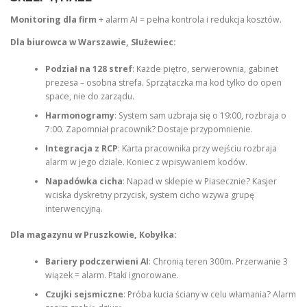
Monitoring dla firm
+ alarm AI = pełna kontrola i redukcja kosztów.
Dla biurowca w Warszawie, Służewiec:
Podział na 128 stref
: Każde piętro, serwerownia, gabinet
prezesa – osobna strefa. Sprzątaczka ma kod tylko do open
space, nie do zarządu.
Harmonogramy
: System sam uzbraja się o 19:00, rozbraja o
7:00. Zapomniał pracownik? Dostaje przypomnienie.
Integracja z RCP
: Karta pracownika przy wejściu rozbraja
alarm w jego dziale. Koniec z wpisywaniem kodów.
Napadówka cicha
: Napad w sklepie w Piasecznie? Kasjer
wciska dyskretny przycisk, system cicho wzywa grupę
interwencyjną.
Dla magazynu w Pruszkowie, Kobyłka:
Bariery podczerwieni AI
: Chronią teren 300m. Przerwanie 3
wiązek = alarm. Ptaki ignorowane.
Czujki sejsmiczne
: Próba kucia ściany w celu włamania? Alarm