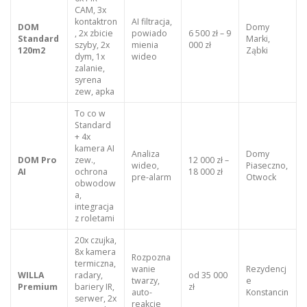
CAM, 3x
kontaktron
AI filtracja,
DOM
Domy
, 2x zbicie
powiado
6 500 zł – 9
Standard
Marki,
szyby, 2x
mienia
000 zł
120m2
Ząbki
dym, 1x
wideo
zalanie,
syrena
zew, apka
To co w
Standard
+ 4x
kamera AI
Analiza
Domy
DOM Pro
zew.,
12 000 zł –
wideo,
Piaseczno,
AI
ochrona
18 000 zł
pre-alarm
Otwock
obwodow
a,
integracja
z roletami
20x czujka,
8x kamera
Rozpozna
termiczna,
wanie
Rezydencj
WILLA
radary,
od 35 000
twarzy,
e
Premium
bariery IR,
zł
auto-
Konstancin
serwer, 2x
reakcje