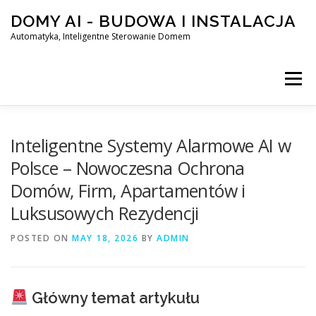
Skip
DOMY AI - BUDOWA I INSTALACJA
to
content
Automatyka, Inteligentne Sterowanie Domem
Menu
HOME
Inteligentne Systemy Alarmowe AI w
Polsce – Nowoczesna Ochrona
Domów, Firm, Apartamentów i
SMART DOM AI – AUTOMATYKA, INTELIGENTNE STEROWA
Luksusowych Rezydencji
POSTED ON
BLOG
MAY 18, 2026
KONTAKT
BY
ADMIN
Główny temat artykułu