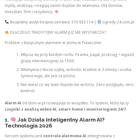
myślą, analizują i reagują zanim dojdzie do włamania. Dla domów,
mieszkań, firm i rezydencji.
Bezpłatny audyt bezpieczeństwa: 570 933 114 |
ogrody-24.com.pl
DLACZEGO TRADYCYJNY ALARM JUŻ NIE WYSTARCZA?
Problem z klasycznym alarmem w domu w Piasecznie:
Włącza się przy każdym ruchu. Firanka, pająk, przeciąg = wyjazd
grupy interwencyjnej za 150zł.
Włamywacz tłucze szybę, wchodzi, kradnie w 3 minuty i ucieka.
Syrena wyje, ale jest za późno.
Nie wiesz co się stało dopóki nie wrócisz. Zero podglądu, zero
kontroli.
Alarm AI
od dom-ai.pl rozwiązuje to wszystko. To system, który łączy
czujniki z analizą wideo AI, smart home i monitoringiem 24/7
.
1.
Jak Działa Inteligentny Alarm AI?
Technologia 2026
Sercem systemu jest
centrala alarmowa AI
zintegrowana z