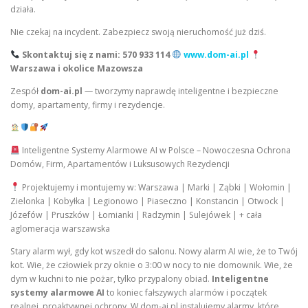
działa.
Nie czekaj na incydent. Zabezpiecz swoją nieruchomość już dziś.
Skontaktuj się z nami:
570 933 114
www.dom-ai.pl
Warszawa i okolice Mazowsza
Zespół
dom-ai.pl
— tworzymy naprawdę inteligentne i bezpieczne
domy, apartamenty, firmy i rezydencje.
Inteligentne Systemy Alarmowe AI w Polsce – Nowoczesna Ochrona
Domów, Firm, Apartamentów i Luksusowych Rezydencji
Projektujemy i montujemy w: Warszawa | Marki | Ząbki | Wołomin |
Zielonka | Kobyłka | Legionowo | Piaseczno | Konstancin | Otwock |
Józefów | Pruszków | Łomianki | Radzymin | Sulejówek | + cała
aglomeracja warszawska
Stary alarm wył, gdy kot wszedł do salonu. Nowy alarm AI wie, że to Twój
kot. Wie, że człowiek przy oknie o 3:00 w nocy to nie domownik. Wie, że
dym w kuchni to nie pożar, tylko przypalony obiad.
Inteligentne
systemy alarmowe AI
to koniec fałszywych alarmów i początek
realnej, proaktywnej ochrony. W dom-ai.pl instalujemy alarmy, które