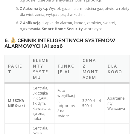
ogrodzie. Oślepia włamywacza, pomaga policji.
Z Automatyką
: Wyciek gazu = alarm odcina gaz, otwiera rolety
dla wietrzenia, wyłącza prąd w kuchni.
Z Aplikacją
: 1 apka do alarmu, kamer, zamków, świateł,
ogrzewania.
Smart Home Security
w praktyce.
6.
CENNIK INTELIGENTNYCH SYSTEMÓW
ALARMOWYCH AI 2026
ELEME
CENA
PAKIE
NTY
FUNKC
Z
DLA
T
SYSTE
JE AI
MONT
KOGO
MU
AŻEM
Centrala,
Foto
3x czujka
weryfikacj
PIR CAM,
Apartame
MIESZKA
a,
3 200 zł – 4
1x dym,
nty
NIE Start
odpornoś
500 zł
klawiatura,
Warszawa
ć na
syrena,
zwierz.
apka
Centrala,
6x PIR