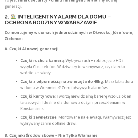
To jest
smart security Poland
i
inteligentne alarmy
nowej
generacji.
2.
INTELIGENTNY ALARM DLA DOMU –
OCHRONA RODZINY W WARSZAWIE
Co montujemy w domach jednorodzinnych w Otwocku, Józefowie,
Zielonce:
A. Czujki AI nowej generacji
Czujki ruchu z kamerą
: Wykrywa ruch + robi zdjęcie HD i
wysyła Ci na telefon. Widzisz czy to włamywacz, czy dziecko
wróciło ze szkoły.
Czujki z odpornością na zwierzęta do 40kg
: Masz labradora
w domu w Wołominie? Zero fałszywych alarmów.
Czujki kurtynowe
: Tworzą niewidzialną barierę wzdłuż okien
tarasowych. Idealne dla domów z dużymi przeszkleniami w
Konstancinie.
Czujki zewnętrzne
: Montowane na elewacji. Włamywacz jest
wykrywany zanim dotknie drzwi.
B. Czujniki Środowiskowe – Nie Tylko Włamanie