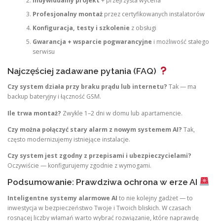
Indywidualny projekt
+ przejrzysta wycena
Profesjonalny montaż
przez certyfikowanych instalatorów
Konfiguracja, testy i szkolenie
z obsługi
Gwarancja + wsparcie pogwarancyjne
i możliwość stałego
serwisu
Najczęściej zadawane pytania (FAQ)
Czy system działa przy braku prądu lub internetu?
Tak — ma
backup bateryjny i łączność GSM.
Ile trwa montaż?
Zwykle 1–2 dni w domu lub apartamencie.
Czy można połączyć stary alarm z nowym systemem AI?
Tak,
często modernizujemy istniejące instalacje.
Czy system jest zgodny z przepisami i ubezpieczycielami?
Oczywiście — konfigurujemy zgodnie z wymogami.
Podsumowanie: Prawdziwa ochrona w erze AI
Inteligentne systemy alarmowe AI
to nie kolejny gadżet — to
inwestycja w bezpieczeństwo Twoje i Twoich bliskich. W czasach
rosnącej liczby włamań warto wybrać rozwiązanie, które naprawdę