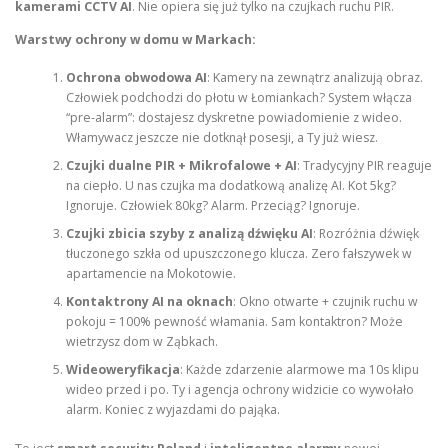
kamerami CCTV AI
. Nie opiera się już tylko na czujkach ruchu PIR.
Warstwy ochrony w domu w Markach:
Ochrona obwodowa AI
: Kamery na zewnątrz analizują obraz.
Człowiek podchodzi do płotu w Łomiankach? System włącza
“pre-alarm”: dostajesz dyskretne powiadomienie z wideo.
Włamywacz jeszcze nie dotknął posesji, a Ty już wiesz.
Czujki dualne PIR + Mikrofalowe + AI
: Tradycyjny PIR reaguje
na ciepło. U nas czujka ma dodatkową analizę AI. Kot 5kg?
Ignoruje. Człowiek 80kg? Alarm. Przeciąg? Ignoruje.
Czujki zbicia szyby z analizą dźwięku AI
: Rozróżnia dźwięk
tłuczonego szkła od upuszczonego klucza. Zero fałszywek w
apartamencie na Mokotowie.
Kontaktrony AI na oknach
: Okno otwarte + czujnik ruchu w
pokoju = 100% pewność włamania. Sam kontaktron? Może
wietrzysz dom w Ząbkach.
Wideoweryfikacja
: Każde zdarzenie alarmowe ma 10s klipu
wideo przed i po. Ty i agencja ochrony widzicie co wywołało
alarm. Koniec z wyjazdami do pająka.