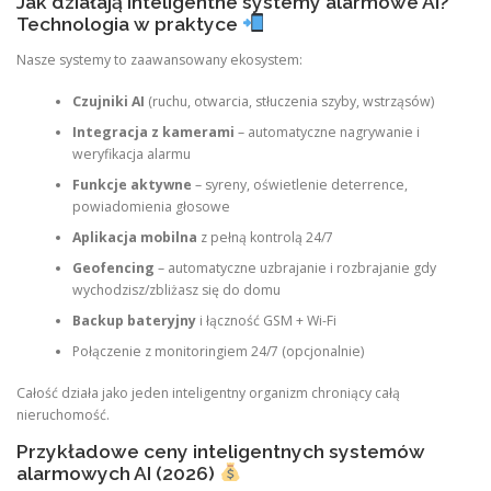
Jak działają inteligentne systemy alarmowe AI?
Technologia w praktyce
Nasze systemy to zaawansowany ekosystem:
Czujniki AI
(ruchu, otwarcia, stłuczenia szyby, wstrząsów)
Integracja z kamerami
– automatyczne nagrywanie i
weryfikacja alarmu
Funkcje aktywne
– syreny, oświetlenie deterrence,
powiadomienia głosowe
Aplikacja mobilna
z pełną kontrolą 24/7
Geofencing
– automatyczne uzbrajanie i rozbrajanie gdy
wychodzisz/zbliżasz się do domu
Backup bateryjny
i łączność GSM + Wi-Fi
Połączenie z monitoringiem 24/7 (opcjonalnie)
Całość działa jako jeden inteligentny organizm chroniący całą
nieruchomość.
Przykładowe ceny inteligentnych systemów
alarmowych AI (2026)