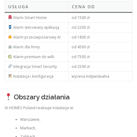
USŁUGA
CENA OD
Alarm Smart Home
od 1500 zł
Alarm sterowany aplikacją
od 2200 zł
Alarm przeciwpożarowy AI
od 1800 zł
Alarm dla firmy
od 4500 zł
Alarm premium do willi
od 7500 zł
Integracja Smart Security
od 2500 zł
Instalacja i konfiguracja
wycena indywidualna
Obszary działania
AI HOMES Poland realizuje instalacje w:
Warszawie,
Markach,
Ząbkach,