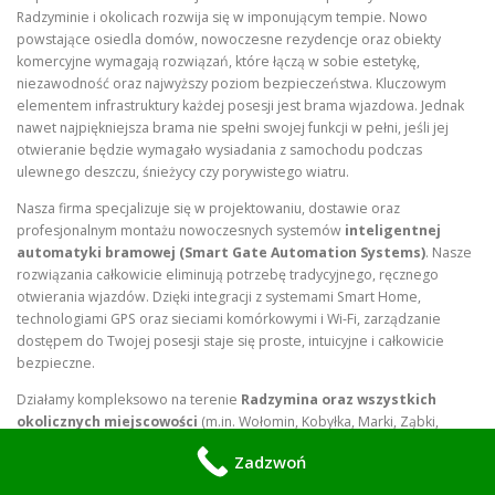
Radzyminie i okolicach rozwija się w imponującym tempie. Nowo
powstające osiedla domów, nowoczesne rezydencje oraz obiekty
komercyjne wymagają rozwiązań, które łączą w sobie estetykę,
niezawodność oraz najwyższy poziom bezpieczeństwa. Kluczowym
elementem infrastruktury każdej posesji jest brama wjazdowa. Jednak
nawet najpiękniejsza brama nie spełni swojej funkcji w pełni, jeśli jej
otwieranie będzie wymagało wysiadania z samochodu podczas
ulewnego deszczu, śnieżycy czy porywistego wiatru.
Nasza firma specjalizuje się w projektowaniu, dostawie oraz
profesjonalnym montażu nowoczesnych systemów
inteligentnej
automatyki bramowej (Smart Gate Automation Systems)
. Nasze
rozwiązania całkowicie eliminują potrzebę tradycyjnego, ręcznego
otwierania wjazdów. Dzięki integracji z systemami Smart Home,
technologiami GPS oraz sieciami komórkowymi i Wi-Fi, zarządzanie
dostępem do Twojej posesji staje się proste, intuicyjne i całkowicie
bezpieczne.
Działamy kompleksowo na terenie
Radzymina oraz wszystkich
okolicznych miejscowości
(m.in. Wołomin, Kobyłka, Marki, Ząbki,
Zielonka, Słupno, Dąbrówka, Tłuszcz, Nieporęt, Serock). Zapewniamy
Zadzwoń
pełne wsparcie: od profesjonalnego audytu technicznego i
precyzyjnego doboru siłowników, przez montaż mechaniczny i