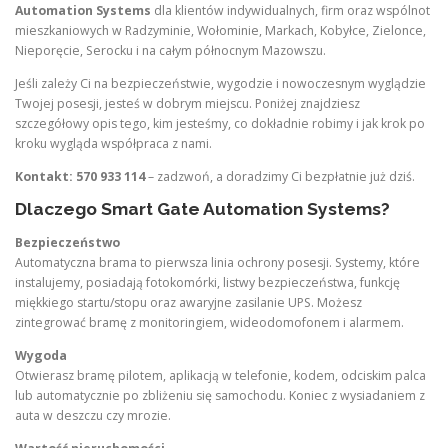
Automation Systems
dla klientów indywidualnych, firm oraz wspólnot
mieszkaniowych w Radzyminie, Wołominie, Markach, Kobyłce, Zielonce,
Nieporęcie, Serocku i na całym północnym Mazowszu.
Jeśli zależy Ci na bezpieczeństwie, wygodzie i nowoczesnym wyglądzie
Twojej posesji, jesteś w dobrym miejscu. Poniżej znajdziesz
szczegółowy opis tego, kim jesteśmy, co dokładnie robimy i jak krok po
kroku wygląda współpraca z nami.
Kontakt: 570 933 114
– zadzwoń, a doradzimy Ci bezpłatnie już dziś.
Dlaczego Smart Gate Automation Systems?
Bezpieczeństwo
Automatyczna brama to pierwsza linia ochrony posesji. Systemy, które
instalujemy, posiadają fotokomórki, listwy bezpieczeństwa, funkcję
miękkiego startu/stopu oraz awaryjne zasilanie UPS. Możesz
zintegrować bramę z monitoringiem, wideodomofonem i alarmem.
Wygoda
Otwierasz bramę pilotem, aplikacją w telefonie, kodem, odciskim palca
lub automatycznie po zbliżeniu się samochodu. Koniec z wysiadaniem z
auta w deszczu czy mrozie.