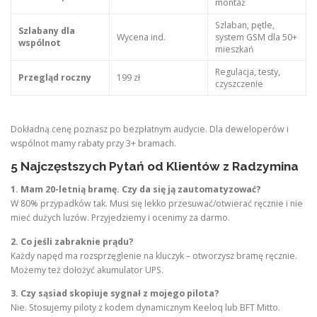
montaż
Szlaban, pętle,
Szlabany dla
Wycena ind.
system GSM dla 50+
wspólnot
mieszkań
Regulacja, testy,
Przegląd roczny
199 zł
czyszczenie
Dokładną cenę poznasz po bezpłatnym audycie. Dla deweloperów i
wspólnot mamy rabaty przy 3+ bramach.
5 Najczęstszych Pytań od Klientów z Radzymina
1. Mam 20-letnią bramę. Czy da się ją zautomatyzować?
W 80% przypadków tak. Musi się lekko przesuwać/otwierać ręcznie i nie
mieć dużych luzów. Przyjedziemy i ocenimy za darmo.
2. Co jeśli zabraknie prądu?
Każdy napęd ma rozsprzęglenie na kluczyk – otworzysz bramę ręcznie.
Możemy też dołożyć akumulator UPS.
3. Czy sąsiad skopiuje sygnał z mojego pilota?
Nie. Stosujemy piloty z kodem dynamicznym Keeloq lub BFT Mitto.