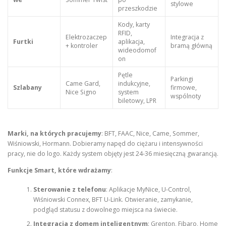
stylowe
przeszkodzie
Kody, karty
RFID,
Elektrozaczep
Integracja z
Furtki
aplikacja,
+ kontroler
bramą główną
wideodomof
on
Pętle
Parkingi
Came Gard,
indukcyjne,
Szlabany
firmowe,
Nice Signo
system
wspólnoty
biletowy, LPR
Marki, na których pracujemy
: BFT, FAAC, Nice, Came, Sommer,
Wiśniowski, Hormann. Dobieramy napęd do ciężaru i intensywności
pracy, nie do logo. Każdy system objęty jest 24-36 miesięczną gwarancją.
Funkcje Smart, które wdrażamy
:
Sterowanie z telefonu
: Aplikacje MyNice, U-Control,
Wiśniowski Connex, BFT U-Link. Otwieranie, zamykanie,
podgląd statusu z dowolnego miejsca na świecie.
Integracja z domem inteligentnym
: Grenton, Fibaro, Home