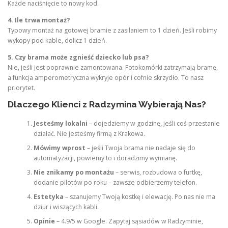
Każde naciśnięcie to nowy kod.
4. Ile trwa montaż?
Typowy montaż na gotowej bramie z zasilaniem to 1 dzień. Jeśli robimy
wykopy pod kable, dolicz 1 dzień.
5. Czy brama może zgnieść dziecko lub psa?
Nie, jeśli jest poprawnie zamontowana. Fotokomórki zatrzymają bramę,
a funkcja amperometryczna wykryje opór i cofnie skrzydło. To nasz
priorytet.
Dlaczego Klienci z Radzymina Wybierają Nas?
Jesteśmy lokalni
– dojedziemy w godzinę, jeśli coś przestanie
działać. Nie jesteśmy firmą z Krakowa.
Mówimy wprost
– jeśli Twoja brama nie nadaje się do
automatyzacji, powiemy to i doradzimy wymianę.
Nie znikamy po montażu
– serwis, rozbudowa o furtkę,
dodanie pilotów po roku – zawsze odbierzemy telefon.
Estetyka
– szanujemy Twoją kostkę i elewację. Po nas nie ma
dziur i wiszących kabli.
Opinie
– 4.9/5 w Google. Zapytaj sąsiadów w Radzyminie,