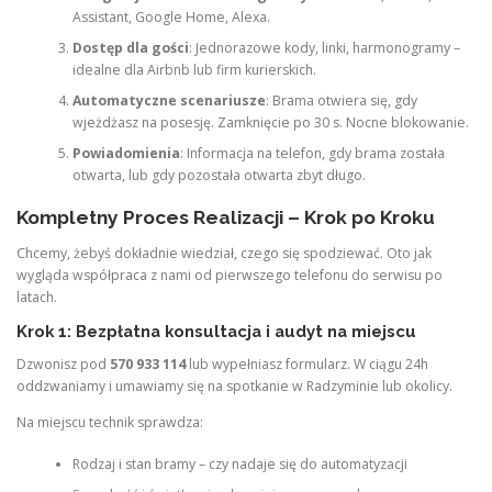
Assistant, Google Home, Alexa.
Dostęp dla gości
: Jednorazowe kody, linki, harmonogramy –
idealne dla Airbnb lub firm kurierskich.
Automatyczne scenariusze
: Brama otwiera się, gdy
wjeżdżasz na posesję. Zamknięcie po 30 s. Nocne blokowanie.
Powiadomienia
: Informacja na telefon, gdy brama została
otwarta, lub gdy pozostała otwarta zbyt długo.
Kompletny Proces Realizacji – Krok po Kroku
Chcemy, żebyś dokładnie wiedział, czego się spodziewać. Oto jak
wygląda współpraca z nami od pierwszego telefonu do serwisu po
latach.
Krok 1: Bezpłatna konsultacja i audyt na miejscu
Dzwonisz pod
570 933 114
lub wypełniasz formularz. W ciągu 24h
oddzwaniamy i umawiamy się na spotkanie w Radzyminie lub okolicy.
Na miejscu technik sprawdza:
Rodzaj i stan bramy – czy nadaje się do automatyzacji