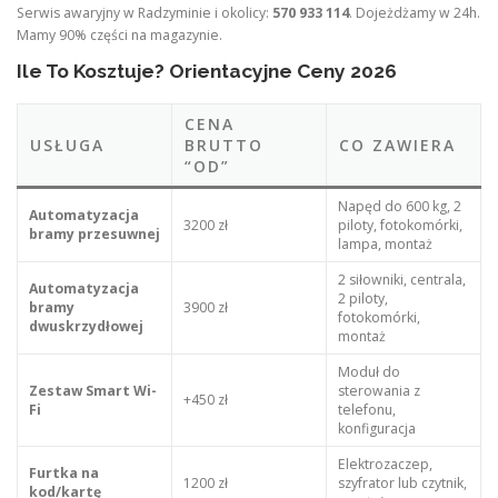
Serwis awaryjny w Radzyminie i okolicy:
570 933 114
. Dojeżdżamy w 24h.
Mamy 90% części na magazynie.
Ile To Kosztuje? Orientacyjne Ceny 2026
CENA
USŁUGA
BRUTTO
CO ZAWIERA
“OD”
Napęd do 600 kg, 2
Automatyzacja
3200 zł
piloty, fotokomórki,
bramy przesuwnej
lampa, montaż
2 siłowniki, centrala,
Automatyzacja
2 piloty,
bramy
3900 zł
fotokomórki,
dwuskrzydłowej
montaż
Moduł do
Zestaw Smart Wi-
sterowania z
+450 zł
Fi
telefonu,
konfiguracja
Elektrozaczep,
Furtka na
1200 zł
szyfrator lub czytnik,
kod/kartę