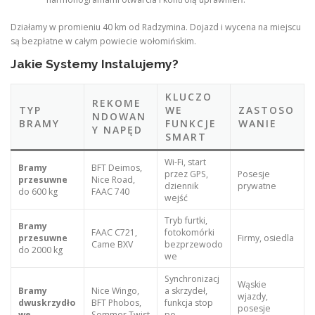
Działamy w promieniu 40 km od Radzymina. Dojazd i wycena na miejscu
są bezpłatne w całym powiecie wołomińskim.
Jakie Systemy Instalujemy?
KLUCZO
REKOME
TYP
WE
ZASTOSO
NDOWAN
BRAMY
FUNKCJE
WANIE
Y NAPĘD
SMART
Wi-Fi, start
Bramy
BFT Deimos,
przez GPS,
Posesje
przesuwne
Nice Road,
dziennik
prywatne
do 600 kg
FAAC 740
wejść
Tryb furtki,
Bramy
FAAC C721,
fotokomórki
przesuwne
Firmy, osiedla
Came BXV
bezprzewodo
do 2000 kg
we
Synchronizacj
Wąskie
Bramy
Nice Wingo,
a skrzydeł,
wjazdy,
dwuskrzydło
BFT Phobos,
funkcja stop
posesje
we
Sommer Twist
po