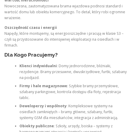
Wartość nieruchomości
Nowoczesna, zautomatyzowana brama wjazdowa podnosi standard i
wartość domu lub obiektu komercyjnego. To detal, który robi ogromne
wrażenie.
Oszczędność czasu i energii
Napędy, które montujemy, są energooszczędne i pracują w klasie S3 –
czyli są przystosowane do intensywnej eksploatacji na osiedlach i w
firmach.
Dla Kogo Pracujemy?
Klienci indywidualni
: Domy jednorodzinne, bliźniaki,
rezydencje. Bramy przesuwne, dwuskrzydłowe, furtki, szlabany
na podjazd.
Firmy i hale magazynowe
: Szybkie bramy przemysłowe,
szlabany parkingowe, kontrola dostępu dla floty, rejestracja
tablic.
Deweloperzy i wspólnoty
: Kompleksowe systemy na
osiedlach zamkniętych – bramy główne, szlabany, furtki,
systemy GSM dla mieszkańców, integracja z administracją.
Obiekty publiczne
: Szkoły, urzędy, boiska – systemy z
harmonogramami otwarcia i kontrolą uprawnień.