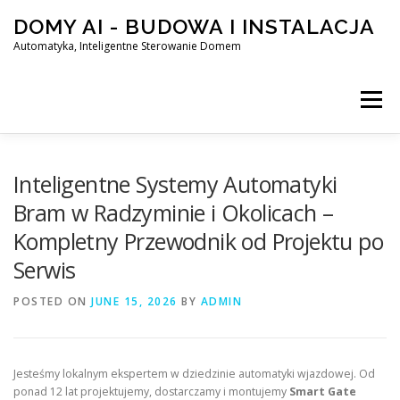
Skip
DOMY AI - BUDOWA I INSTALACJA
to
content
Automatyka, Inteligentne Sterowanie Domem
Menu
HOME
Inteligentne Systemy Automatyki
Bram w Radzyminie i Okolicach –
Kompletny Przewodnik od Projektu po
SMART DOM AI – AUTOMATYKA, INTELIGENTNE STEROWA
Serwis
POSTED ON
BLOG
JUNE 15, 2026
KONTAKT
BY
ADMIN
Jesteśmy lokalnym ekspertem w dziedzinie automatyki wjazdowej. Od
ponad 12 lat projektujemy, dostarczamy i montujemy
Smart Gate