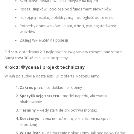
Szerokość i światło wjazdu, miejsce na napęd
Rodzaj słupków i podłoża pod fundament siłowników
Istniejącą instalację elektryczną – odległość od rozdzielni
Potrzeby domowników: ile aut, dzieci, psy, częstotliwość
wjazdów
Zasięg Wi-Fi/GSM na posesji
Od razu doradzamy 2-3 najlepsze rozwiązania w różnych budżetach.
Audyt trwa 30-45 min i jest bezpłatny.
Krok 2: Wycena i projekt techniczny
W 48h po audycie dostajesz PDF z ofertą. Rozpisujemy:
Zakres prac
– co dokładnie robimy
Specyfikację sprzętu
– model napędu, akcesoria,
okablowanie
Terminy
– kiedy start, ile dni potrwa montaż
Kosztorys
– cena netto/brutto, z rozbiciem na sprzęt i
robociznę
Wizualizację
– na życzenie pokazujemy, jak będzie wyglądać