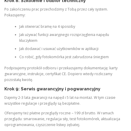
Krok 8: Szkolenie i odbiór techniczny
Po zakończeniu prac przechodzimy z Tobą przez cały system.
Pokazujemy:
Jak otwierać bramę na 4 sposoby
Jak używać funkcji awaryjnego rozsprzęglenia napędu
kluczykiem
Jak dodawać i usuwać użytkowników w aplikacji
Co robić, gdy fotokomórka jest zabrudzona śniegiem
Podpisujemy protokół odbioru i przekazujemy dokumentację: karty
gwarancyjne, instrukcje, certyfikat CE. Dopiero wtedy rozliczamy
pozostałą kwotę.
Krok 9: Serwis gwarancyjny i pogwarancyjny
Dajemy 2-3 lata gwarancji na napęd i 5 lat na montaż. W tym czasie
wszystkie regulacje i przeglądy są bezpłatne.
Oferujemy też płatne przeglądy roczne – 199 zł brutto. W ramach
przeglądu: smarowanie, regulacja siły, test fotokomórek, aktualizacja
oprogramowania, czyszczenie listwy zębatej.