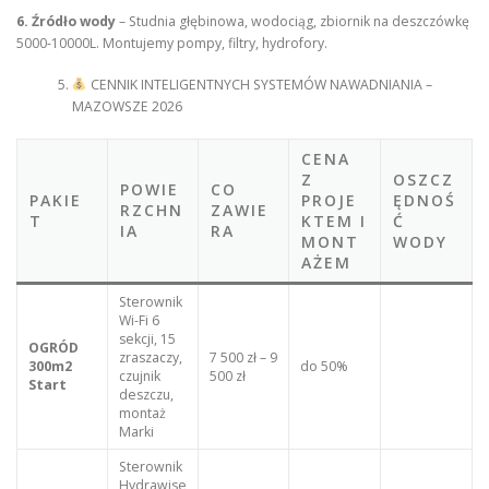
6. Źródło wody
– Studnia głębinowa, wodociąg, zbiornik na deszczówkę
5000-10000L. Montujemy pompy, filtry, hydrofory.
CENNIK INTELIGENTNYCH SYSTEMÓW NAWADNIANIA –
MAZOWSZE 2026
CENA
Z
OSZCZ
POWIE
CO
PAKIE
PROJE
ĘDNOŚ
RZCHN
ZAWIE
T
KTEM I
Ć
IA
RA
MONT
WODY
AŻEM
Sterownik
Wi-Fi 6
sekcji, 15
OGRÓD
zraszaczy,
7 500 zł – 9
300m2
do 50%
czujnik
500 zł
Start
deszczu,
montaż
Marki
Sterownik
Hydrawise