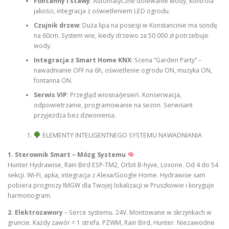
Fontanny i stawy
: Automatyczne dolewanie wody, kontrola
jakości, integracja z oświetleniem LED ogrodu.
Czujnik drzew
: Duża lipa na posesji w Konstancinie ma sondę
na 60cm. System wie, kiedy drzewo za 50 000 zł potrzebuje
wody.
Integracja z Smart Home KNX
: Scena “Garden Party” –
nawadnianie OFF na 6h, oświetlenie ogrodu ON, muzyka ON,
fontanna ON.
Serwis VIP
: Przegląd wiosna/jesień. Konserwacja,
odpowietrzanie, programowanie na sezon. Serwisant
przyjeżdża bez dzwonienia.
ELEMENTY INTELIGENTNEGO SYSTEMU NAWADNIANIA
1. Sterownik Smart – Mózg Systemu
Hunter Hydrawise, Rain Bird ESP-TM2, Orbit B-hyve, Loxone. Od 4 do 54
sekcji. Wi-Fi, apka, integracja z Alexa/Google Home. Hydrawise sam
pobiera prognozy IMGW dla Twojej lokalizacji w Pruszkowie i koryguje
harmonogram.
2. Elektrozawory
– Serce systemu. 24V. Montowane w skrzynkach w
gruncie. Każdy zawór = 1 strefa. PZWM, Rain Bird, Hunter. Niezawodne