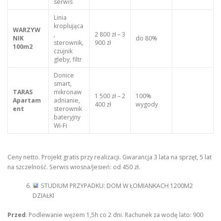
serwis
Linia
kroplująca
WARZYW
,
2 800 zł – 3
NIK
do 80%
sterownik,
900 zł
100m2
czujnik
gleby, filtr
Donice
smart,
TARAS
mikronaw
1 500 zł – 2
100%
Apartam
adnianie,
400 zł
wygody
ent
sterownik
bateryjny
Wi-Fi
Ceny netto. Projekt gratis przy realizacji. Gwarancja 3 lata na sprzęt, 5 lat
na szczelność. Serwis wiosna/jesień: od 450 zł.
STUDIUM PRZYPADKU: DOM W ŁOMIANKACH 1200M2
DZIAŁKI
Przed
: Podlewanie wężem 1,5h co 2 dni. Rachunek za wodę lato: 900