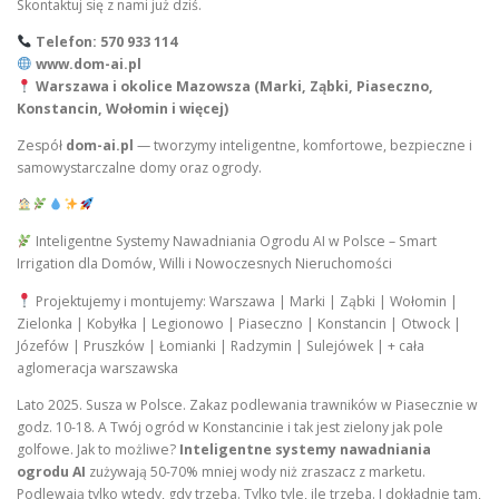
Skontaktuj się z nami już dziś.
Telefon: 570 933 114
www.dom-ai.pl
Warszawa i okolice Mazowsza (Marki, Ząbki, Piaseczno,
Konstancin, Wołomin i więcej)
Zespół
dom-ai.pl
— tworzymy inteligentne, komfortowe, bezpieczne i
samowystarczalne domy oraz ogrody.
Inteligentne Systemy Nawadniania Ogrodu AI w Polsce – Smart
Irrigation dla Domów, Willi i Nowoczesnych Nieruchomości
Projektujemy i montujemy: Warszawa | Marki | Ząbki | Wołomin |
Zielonka | Kobyłka | Legionowo | Piaseczno | Konstancin | Otwock |
Józefów | Pruszków | Łomianki | Radzymin | Sulejówek | + cała
aglomeracja warszawska
Lato 2025. Susza w Polsce. Zakaz podlewania trawników w Piasecznie w
godz. 10-18. A Twój ogród w Konstancinie i tak jest zielony jak pole
golfowe. Jak to możliwe?
Inteligentne systemy nawadniania
ogrodu AI
zużywają 50-70% mniej wody niż zraszacz z marketu.
Podlewają tylko wtedy, gdy trzeba. Tylko tyle, ile trzeba. I dokładnie tam,