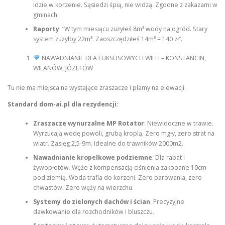
idzie w korzenie. Sąsiedzi śpią, nie widzą. Zgodne z zakazami w
gminach.
Raporty
: “W tym miesiącu zużyłeś 8m³ wody na ogród. Stary
system zużyłby 22m³. Zaoszczędziłeś 14m³ = 140 zł”.
NAWADNIANIE DLA LUKSUSOWYCH WILLI – KONSTANCIN,
WILANÓW, JÓZEFÓW
Tu nie ma miejsca na wystające zraszacze i plamy na elewacji.
Standard dom-ai.pl dla rezydencji:
Zraszacze wynurzalne MP Rotator
: Niewidoczne w trawie.
Wyrzucają wodę powoli, grubą kroplą. Zero mgły, zero strat na
wiatr. Zasięg 2,5-9m. Idealne do trawników 2000m2.
Nawadnianie kropelkowe podziemne
: Dla rabat i
żywopłotów. Węże z kompensacją ciśnienia zakopane 10cm
pod ziemią. Woda trafia do korzeni. Zero parowania, zero
chwastów. Zero węży na wierzchu.
Systemy do zielonych dachów i ścian
: Precyzyjne
dawkowanie dla rozchodników i bluszczu.