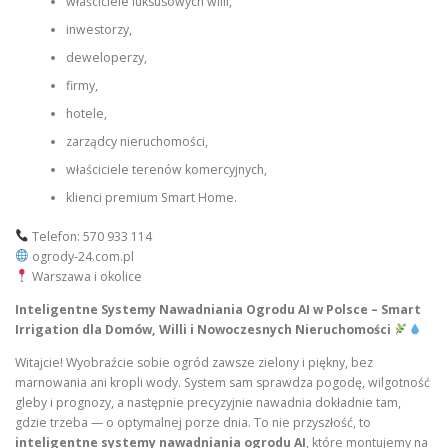
właściciele luksusowych willi,
inwestorzy,
deweloperzy,
firmy,
hotele,
zarządcy nieruchomości,
właściciele terenów komercyjnych,
klienci premium Smart Home.
Telefon: 570 933 114
ogrody-24.com.pl
Warszawa i okolice
Inteligentne Systemy Nawadniania Ogrodu AI w Polsce – Smart
Irrigation dla Domów, Willi i Nowoczesnych Nieruchomości
Witajcie! Wyobraźcie sobie ogród zawsze zielony i piękny, bez
marnowania ani kropli wody. System sam sprawdza pogodę, wilgotność
gleby i prognozy, a następnie precyzyjnie nawadnia dokładnie tam,
gdzie trzeba — o optymalnej porze dnia. To nie przyszłość, to
inteligentne systemy nawadniania ogrodu AI
, które montujemy na