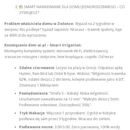
SMART NAWADNIANIE DLA DOMU JEDNORODZINNEGO – CO
ZYSKUJESZ?
Problem właściciela domu w Zielonce:
Wyjazd na 2 tygodnie w
sierpniu. Kto podleje? Sąsiad zapomni. Wracasz – trawnik spalony, tuje
za 4000 zł do wyrzucenia.
Rozwiązanie dom-ai.pl – Smart Irrigation:
Montujemy kompletny system: sterownik Wi-Fi, elektrozawory,
zraszacze rotacyjne i statyczne, linie kroplujące, czujniki. Od teraz:
Zdalne sterowanie
: Leżysz na plaży w Grecji. Odpalasz apkę
Hunter, Rain Bird lub Orbit B-hyve. Widzisz: “Wilgotność trawnika
62%, ostatni deszcz 2 dni temu, kolejne podlewanie jutro 4:30”.
Zmieniasz 1 kliknięciem.
Powiadomienia
: “Strefa 3 – Rabaty: Niska wilgotność.
Uruchamiam nawadnianie na 12 min”. “Wykryto deszcz 5mm.
Podlewanie odwołane. Oszczędność 300L”.
Tryb Wakacje
: Włączasz 1 przyciskiem. Ogród w Kobyłce
podlewa się sam przez 3 tygodnie. Wracasz do zieleni.
Podlewanie nocne
: 3:00-5:00. Zero parowania, 100% wody