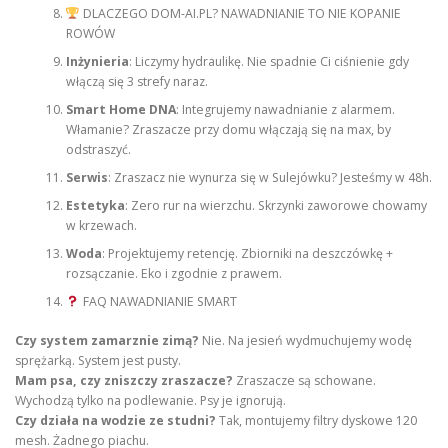
DLACZEGO DOM-AI.PL? NAWADNIANIE TO NIE KOPANIE
ROWÓW
Inżynieria
: Liczymy hydraulikę. Nie spadnie Ci ciśnienie gdy
włączą się 3 strefy naraz.
Smart Home DNA
: Integrujemy nawadnianie z alarmem.
Włamanie? Zraszacze przy domu włączają się na max, by
odstraszyć.
Serwis
: Zraszacz nie wynurza się w Sulejówku? Jesteśmy w 48h.
Estetyka
: Zero rur na wierzchu. Skrzynki zaworowe chowamy
w krzewach.
Woda
: Projektujemy retencję. Zbiorniki na deszczówkę +
rozsączanie. Eko i zgodnie z prawem.
FAQ NAWADNIANIE SMART
Czy system zamarznie zimą?
Nie. Na jesień wydmuchujemy wodę
sprężarką. System jest pusty.
Mam psa, czy zniszczy zraszacze?
Zraszacze są schowane.
Wychodzą tylko na podlewanie. Psy je ignorują.
Czy działa na wodzie ze studni?
Tak, montujemy filtry dyskowe 120
mesh. Żadnego piachu.