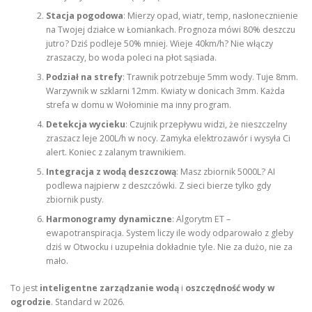
Stacja pogodowa
: Mierzy opad, wiatr, temp, nasłonecznienie
na Twojej działce w Łomiankach. Prognoza mówi 80% deszczu
jutro? Dziś podleje 50% mniej. Wieje 40km/h? Nie włączy
zraszaczy, bo woda poleci na płot sąsiada.
Podział na strefy
: Trawnik potrzebuje 5mm wody. Tuje 8mm.
Warzywnik w szklarni 12mm. Kwiaty w donicach 3mm. Każda
strefa w domu w Wołominie ma inny program.
Detekcja wycieku
: Czujnik przepływu widzi, że nieszczelny
zraszacz leje 200L/h w nocy. Zamyka elektrozawór i wysyła Ci
alert. Koniec z zalanym trawnikiem.
Integracja z wodą deszczową
: Masz zbiornik 5000L? AI
podlewa najpierw z deszczówki. Z sieci bierze tylko gdy
zbiornik pusty.
Harmonogramy dynamiczne
: Algorytm ET –
ewapotranspiracja. System liczy ile wody odparowało z gleby
dziś w Otwocku i uzupełnia dokładnie tyle. Nie za dużo, nie za
mało.
To jest
inteligentne zarządzanie wodą
i
oszczędność wody w
ogrodzie
. Standard w 2026.