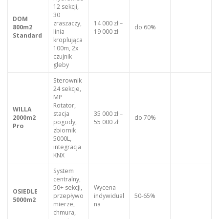
12 sekcji,
30
DOM
zraszaczy,
14 000 zł –
800m2
do 60%
linia
19 000 zł
Standard
kroplująca
100m, 2x
czujnik
gleby
Sterownik
24 sekcje,
MP
Rotator,
WILLA
stacja
35 000 zł –
2000m2
do 70%
pogody,
55 000 zł
Pro
zbiornik
5000L,
integracja
KNX
System
centralny,
50+ sekcji,
Wycena
OSIEDLE
przepływo
indywidual
50-65%
5000m2
mierze,
na
chmura,