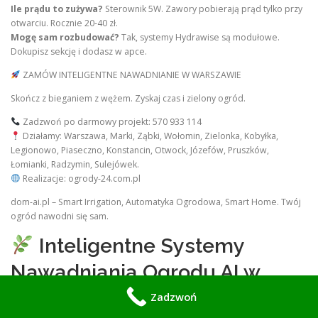
Ile prądu to zużywa?
Sterownik 5W. Zawory pobierają prąd tylko przy
otwarciu. Rocznie 20-40 zł.
Mogę sam rozbudować?
Tak, systemy Hydrawise są modułowe.
Dokupisz sekcję i dodasz w apce.
ZAMÓW INTELIGENTNE NAWADNIANIE W WARSZAWIE
Skończ z bieganiem z wężem. Zyskaj czas i zielony ogród.
Zadzwoń po darmowy projekt: 570 933 114
Działamy: Warszawa, Marki, Ząbki, Wołomin, Zielonka, Kobyłka,
Legionowo, Piaseczno, Konstancin, Otwock, Józefów, Pruszków,
Łomianki, Radzymin, Sulejówek.
Realizacje: ogrody-24.com.pl
dom-ai.pl – Smart Irrigation, Automatyka Ogrodowa, Smart Home. Twój
ogród nawodni się sam.
Inteligentne Systemy
Nawadniania Ogrodu AI w
Polsce – Smart Irrigation dla
Zadzwoń