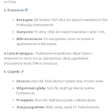
na 15 lat.
3. Zraszacze
Rotacyjne
: MP Rotator, PGP Ultra. Do dużych trawników 8-15m.
Podlewają równomiernie.
Statyczne
: PS Ultra, 1800. Do małych trawników i rabat 1-5m.
Mikrozraszacze
: Do warzywnika i donic na tarasie w
apartamencie w Warszawie.
4. Linia Kroplująca
– Podlewanie kropelkowe. Węże 16mm z
emiterami co 33cm. Do tui, żywopłotów, rabat, jagodników.
Oszczędność wody 70% vs zraszacze.
5. Czujniki
Deszczu
: Rain-Clik. Pada deszcz? System stop. Proste i tanie.
Wilgotności gleby
: Soil-Clik, VegTrug. Mierzy realnie.
Podstawa AI.
Przepływu
: Flow-Clik. Wykrywa wycieki i zatkane dysze.
Stacja pogodowa
: Wiatr, temp, opad, ET. Pełna kontrola.