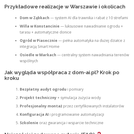
Przykładowe realizacje w Warszawie i okolicach
Dom w Ząbkach
— system AI dla trawnika i rabat z 10 strefami
Willa w Konstancinie
— luksusowe nawadnianie ogrodu +
tarasu + automatyczne donice
Ogród w Piasecznie
— pełna automatyka na dużej działce z
integracją Smart Home
Osiedle w Markach
— centralny system nawadniania terenów
wspólnych
Jak wygląda współpraca z dom-ai.pl? Krok po
kroku
Bezpłatny audyt ogrodu
i pomiary
Projekt techniczny
+ symulacja zużycia wody
Profesjonalny montaż
przez certyfikowanych instalatorów
Konfiguracja AI
i programowanie automatyzacji
Szkolenie
oraz gwarancja i wsparcie techniczne