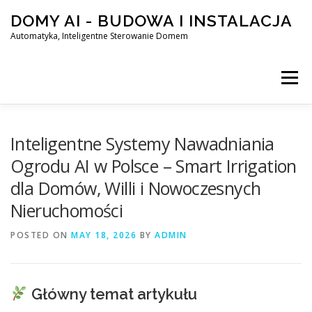
Skip
DOMY AI - BUDOWA I INSTALACJA
to
content
Automatyka, Inteligentne Sterowanie Domem
Menu
HOME
Inteligentne Systemy Nawadniania
Ogrodu AI w Polsce – Smart Irrigation
dla Domów, Willi i Nowoczesnych
SMART DOM AI – AUTOMATYKA, INTELIGENTNE STEROWA
Nieruchomości
POSTED ON
BLOG
MAY 18, 2026
KONTAKT
BY
ADMIN
Główny temat artykułu