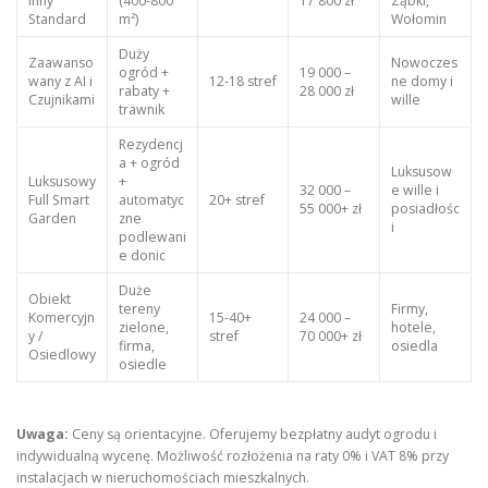
inny
(400-800
17 800 zł
Ząbki,
Standard
m²)
Wołomin
Duży
Zaawanso
Nowoczes
ogród +
19 000 –
wany z AI i
12-18 stref
ne domy i
rabaty +
28 000 zł
Czujnikami
wille
trawnik
Rezydencj
a + ogród
Luksusow
Luksusowy
+
32 000 –
e wille i
Full Smart
automatyc
20+ stref
55 000+ zł
posiadłośc
Garden
zne
i
podlewani
e donic
Duże
Obiekt
tereny
Firmy,
Komercyjn
15-40+
24 000 –
zielone,
hotele,
y /
stref
70 000+ zł
firma,
osiedla
Osiedlowy
osiedle
Uwaga:
Ceny są orientacyjne. Oferujemy bezpłatny audyt ogrodu i
indywidualną wycenę. Możliwość rozłożenia na raty 0% i VAT 8% przy
instalacjach w nieruchomościach mieszkalnych.