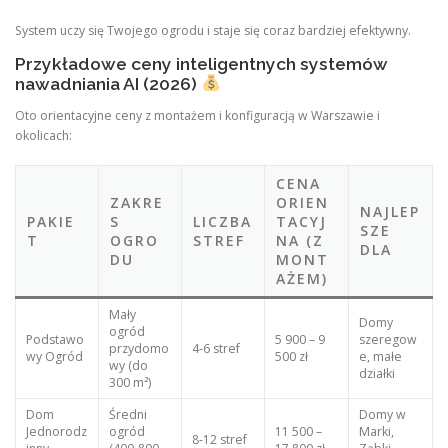
System uczy się Twojego ogrodu i staje się coraz bardziej efektywny.
Przykładowe ceny inteligentnych systemów
nawadniania AI (2026)
Oto orientacyjne ceny z montażem i konfiguracją w Warszawie i
okolicach:
CENA
ZAKRE
ORIEN
NAJLEP
PAKIE
S
LICZBA
TACYJ
SZE
T
OGRO
STREF
NA (Z
DLA
DU
MONT
AŻEM)
Mały
Domy
ogród
Podstawo
5 900 – 9
szeregow
przydomo
4-6 stref
wy Ogród
500 zł
e, małe
wy (do
działki
300 m²)
Dom
Średni
Domy w
Jednorodz
ogród
11 500 –
Marki,
8-12 stref