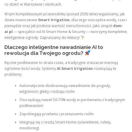
co dzień w Warszawie i okolicach.
W tym kompleksowym przewodniku (ponad 2500 słów) wyjaśniamy, jak
działa nowoczesne
Smart Irrigation
, dlaczego oszczędza wodę, czas i
pieniądze oraz jak podnosi wartość nieruchomości. Jako zespół
dom-
ai.pl
— specjaliści od AI Smart Home & Security — tworzymy kompletne,
inteligentne ogrody. Zapraszamy do lektury!
Dlaczego inteligentne nawadnianie AI to
rewolucja dla Twojego ogrodu?
Ręczne podlewanie to strata czasu, a tradycyjne zraszacze marnują
ogromne ilości wody. Systemy
AI Smart Irrigation
rozwiązują te
problemy:
Automatycznie dostosowują nawadnianie do pogody,
wilgotności gleby i rodzaju roślin
Oszczędzają nawet 50-70% wody w porównaniu z tradycyjnym
podlewaniem
Zapobiegają przelaniu i przesuszeniu roślin
Integrują się z resztą Smart Home (oświetlenie, rolety,
monitoring)