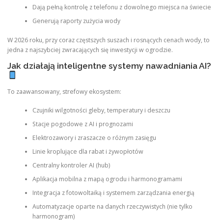
Dają pełną kontrolę z telefonu z dowolnego miejsca na świecie
Generują raporty zużycia wody
W 2026 roku, przy coraz częstszych suszach i rosnących cenach wody, to
jedna z najszybciej zwracających się inwestycji w ogrodzie.
Jak działają inteligentne systemy nawadniania AI?
To zaawansowany, strefowy ekosystem:
Czujniki wilgotności gleby, temperatury i deszczu
Stacje pogodowe z AI i prognozami
Elektrozawory i zraszacze o różnym zasięgu
Linie kroplujące dla rabat i żywopłotów
Centralny kontroler AI (hub)
Aplikacja mobilna z mapą ogrodu i harmonogramami
Integracja z fotowoltaiką i systemem zarządzania energią
Automatyzacje oparte na danych rzeczywistych (nie tylko
harmonogram)