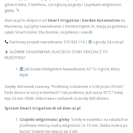
gdzie trzeba. Z telefonu, z prognozą pogody i czujnikami wilgotności
gleby.
dom-ai.pl to eksperci od
Smart Irrigation
i
Garden Automation
na
Mazowszu. Łączymy nawadnianie z monitoringiem AI, stacją pogodową i
całym Smart Home. Dla domów, rezydencji i osiedli.
Darmowy projekt nawadniania: 570 933 114 |
ogrody-24.com.pl
GŁÓWNE ZAGADNIENIA: DLACZEGO STARY ZRASZACZ TO
PRZEŻYTEK?
Jak Działa Inteligentne Nawadnianie AI? To Ogród, Który
Myśli
Zwykły sterownik czasowy: “Podlewaj codziennie o 5:00 przez 20 min”.
Pada deszcz w nocy w Markach? I tak podlewa. Jest susza 35°C? Dalej
leje 20 min. Efekt: żółta trawa i rachunek za wodę 800 zł/mies.
System Smart Irrigation AI od dom-ai.pl:
Czujniki wilgotności gleby
: Sondy w trawniku i na rabatach w
Józefowie mierzą realną wilgotność co 15 min. Gleba mokra po
burzy? System nie włączy się 3 dni.