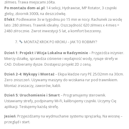
zł/mies. Trawa miejscami żółta.
Po montażu dom-ai.pl
: 14 sekcji, Hydrawise, MP Rotator, 3 czujniki
gleby, zbiornik 3000L na deszczówkę.
Efekt
: Podlewanie 3x w tygodniu po 15 min w nocy. Rachunek za wodę
lato: 280 zł/mies. Trawnik idealny. Oszczędność 620 zł/mies x 4 mies =
2480 zł/rocznie. Zwrot inwestycji 5 lat, a komfort bezcenny.
MONTAŻ KROK PO KROKU – JAK TO ROBIMY?
Dzień 1: Projekt i Wizja Lokalna w Radzyminie
– Przyjeżdża inżynier.
Mierzy działkę, sprawdza ciśnienie i wydajność wody, rysuje strefy w
CAD. Dobieramy dysze. Dostajesz projekt 2D z ceną.
Dzień 2-4: Wykopy i Montaż
– Ekipa kładzie rury PE 25/32mm na 30cm.
Zero zniszczeń. Używamy maszyny do wciskania rur pod trawnikiem.
Montaż zraszaczy, zaworów, kabli.
Dzień 5: Uruchomienie i Smart
– Programujemy sterownik.
Ustawiamy strefy, podpinamy Wi-Fi, kalibrujemy czujniki. Uczymy Cię
aplikacji. Testujemy każdą strefę.
Jesień
: Przyjeżdżamy na wydmuchanie systemu sprężarką. Na wiosnę –
przegląd i start.