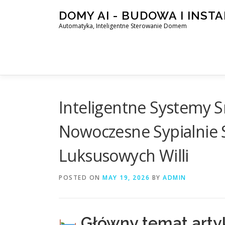
Skip
DOMY AI - BUDOWA I INST
to
Automatyka, Inteligentne Sterowanie Domem
content
Inteligentne Systemy 
Nowoczesne Sypialnie
Luksusowych Willi
POSTED ON
MAY 19, 2026
BY
ADMIN
Główny temat arty