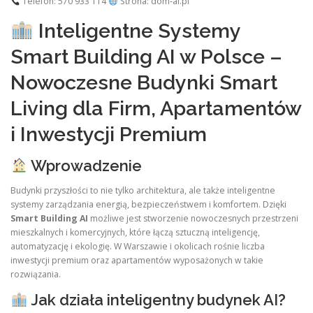
Telefon: 570 933 114
Strona: dom-ai.pl
Inteligentne Systemy
Smart Building AI w Polsce –
Nowoczesne Budynki Smart
Living dla Firm, Apartamentów
i Inwestycji Premium
Wprowadzenie
Budynki przyszłości to nie tylko architektura, ale także inteligentne
systemy zarządzania energią, bezpieczeństwem i komfortem. Dzięki
Smart Building AI
możliwe jest stworzenie nowoczesnych przestrzeni
mieszkalnych i komercyjnych, które łączą sztuczną inteligencję,
automatyzację i ekologię. W Warszawie i okolicach rośnie liczba
inwestycji premium oraz apartamentów wyposażonych w takie
rozwiązania.
Jak działa inteligentny budynek AI?