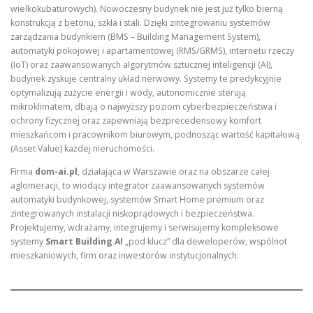
wielkokubaturowych). Nowoczesny budynek nie jest już tylko bierną
konstrukcją z betonu, szkła i stali. Dzięki zintegrowaniu systemów
zarządzania budynkiem (BMS – Building Management System),
automatyki pokojowej i apartamentowej (RMS/GRMS), internetu rzeczy
(IoT) oraz zaawansowanych algorytmów sztucznej inteligencji (AI),
budynek zyskuje centralny układ nerwowy. Systemy te predykcyjnie
optymalizują zużycie energii i wody, autonomicznie sterują
mikroklimatem, dbają o najwyższy poziom cyberbezpieczeństwa i
ochrony fizycznej oraz zapewniają bezprecedensowy komfort
mieszkańcom i pracownikom biurowym, podnosząc wartość kapitałową
(Asset Value) każdej nieruchomości.
Firma
dom-ai.pl
, działająca w Warszawie oraz na obszarze całej
aglomeracji, to wiodący integrator zaawansowanych systemów
automatyki budynkowej, systemów Smart Home premium oraz
zintegrowanych instalacji niskoprądowych i bezpieczeństwa.
Projektujemy, wdrażamy, integrujemy i serwisujemy kompleksowe
systemy
Smart Building AI
„pod klucz” dla deweloperów, wspólnot
mieszkaniowych, firm oraz inwestorów instytucjonalnych.