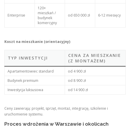
120+
mieszkań /
Enterprise
od 650 000 zł
6-12 miesięcy
budynek
komercyjny
Koszt na mieszkanie (orientacyjny)
CENA ZA MIESZKANIE
TYP INWESTYCJI
(Z MONTAŻEM)
Apartamentowiec standard
od 4 900 zł
Budynek premium
od 8 900 zł
Inwestycja luksusowa
od 14 900 zł
Ceny zawierają: projekt, sprzęt, montaż, integrację, szkolenie i
uruchomienie systemu.
Proces wdrożenia w Warszawie i okolicach