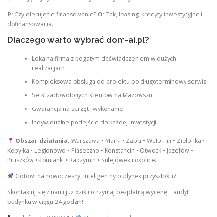
P:
Czy oferujecie finansowanie?
O:
Tak, leasing, kredyty inwestycyjne i
dofinansowania.
Dlaczego warto wybrać dom-ai.pl?
Lokalna firma z bogatym doświadczeniem w dużych
realizacjach
Kompleksowa obsługa od projektu po długoterminowy serwis
Setki zadowolonych klientów na Mazowszu
Gwarancja na sprzęt i wykonanie
Indywidualne podejście do każdej inwestycji
Obszar działania:
Warszawa • Marki • Ząbki • Wołomin • Zielonka •
Kobyłka • Legionowo • Piaseczno • Konstancin • Otwock • Józefów •
Pruszków • Łomianki • Radzymin • Sulejówek i okolice.
Gotowi na nowoczesny, inteligentny budynek przyszłości?
Skontaktuj się z nami już dziś i otrzymaj bezpłatną wycenę + audyt
budynku w ciągu 24 godzin!