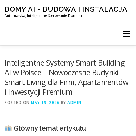
Skip
DOMY AI - BUDOWA I INSTALACJA
to
content
Automatyka, Inteligentne Sterowanie Domem
Menu
HOME
Inteligentne Systemy Smart Building
AI w Polsce – Nowoczesne Budynki
Smart Living dla Firm, Apartamentów
SMART DOM AI – AUTOMATYKA, INTELIGENTNE STEROWA
i Inwestycji Premium
POSTED ON
BLOG
MAY 19, 2026
KONTAKT
BY
ADMIN
Główny temat artykułu