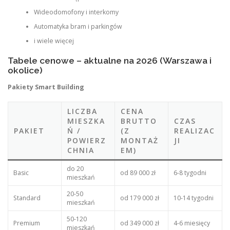
Wideodomofony i interkomy
Automatyka bram i parkingów
i wiele więcej
Tabele cenowe – aktualne na 2026 (Warszawa i
okolice)
Pakiety Smart Building
LICZBA
CENA
MIESZKA
BRUTTO
CZAS
PAKIET
Ń /
(Z
REALIZAC
POWIERZ
MONTAŻ
JI
CHNIA
EM)
do 20
Basic
od 89 000 zł
6-8 tygodni
mieszkań
20-50
Standard
od 179 000 zł
10-14 tygodni
mieszkań
50-120
Premium
od 349 000 zł
4-6 miesięcy
mieszkań