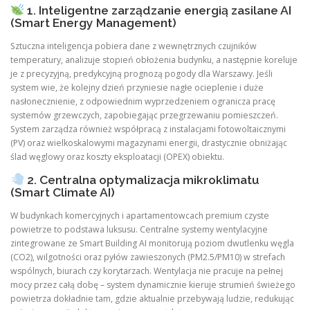
1. Inteligentne zarządzanie energią zasilane AI
(Smart Energy Management)
Sztuczna inteligencja pobiera dane z wewnętrznych czujników
temperatury, analizuje stopień obłożenia budynku, a następnie koreluje
je z precyzyjną, predykcyjną prognozą pogody dla Warszawy. Jeśli
system wie, że kolejny dzień przyniesie nagłe ocieplenie i duże
nasłonecznienie, z odpowiednim wyprzedzeniem ogranicza pracę
systemów grzewczych, zapobiegając przegrzewaniu pomieszczeń.
System zarządza również współpracą z instalacjami fotowoltaicznymi
(PV) oraz wielkoskalowymi magazynami energii, drastycznie obniżając
ślad węglowy oraz koszty eksploatacji (OPEX) obiektu.
2. Centralna optymalizacja mikroklimatu
(Smart Climate AI)
W budynkach komercyjnych i apartamentowcach premium czyste
powietrze to podstawa luksusu. Centralne systemy wentylacyjne
zintegrowane ze Smart Building AI monitorują poziom dwutlenku węgla
(CO2), wilgotności oraz pyłów zawieszonych (PM2.5/PM10) w strefach
wspólnych, biurach czy korytarzach. Wentylacja nie pracuje na pełnej
mocy przez całą dobę – system dynamicznie kieruje strumień świeżego
powietrza dokładnie tam, gdzie aktualnie przebywają ludzie, redukując