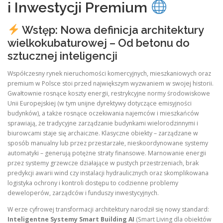
i Inwestycji Premium
Wstęp: Nowa definicja architektury
wielkokubaturowej – Od betonu do
sztucznej inteligencji
Współczesny rynek nieruchomości komercyjnych, mieszkaniowych oraz
premium w Polsce stoi przed największym wyzwaniem w swojej historii.
Gwałtownie rosnące koszty energii, restrykcyjne normy środowiskowe
Unii Europejskiej (w tym unijne dyrektywy dotyczące emisyjności
budynków), a także rosnące oczekiwania najemców i mieszkańców
sprawiają, że tradycyjne zarządzanie budynkami wielorodzinnymi i
biurowcami staje się archaiczne. Klasyczne obiekty – zarządzane w
sposób manualny lub przez przestarzałe, nieskoordynowane systemy
automatyki – generują potężne straty finansowe. Marnowanie energii
przez systemy grzewcze działające w pustych przestrzeniach, brak
predykcji awarii wind czy instalacji hydraulicznych oraz skomplikowana
logistyka ochrony i kontroli dostępu to codzienne problemy
deweloperów, zarządców i funduszy inwestycyjnych.
W erze cyfrowej transformacji architektury narodził się nowy standard:
Inteligentne Systemy Smart Building AI
(Smart Living dla obiektów