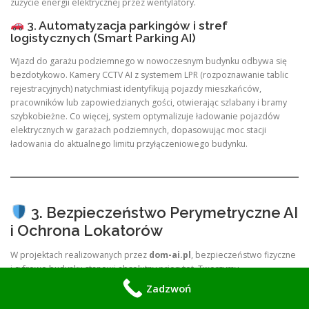
zużycie energii elektrycznej przez wentylatory.
3. Automatyzacja parkingów i stref
logistycznych (Smart Parking AI)
Wjazd do garażu podziemnego w nowoczesnym budynku odbywa się
bezdotykowo. Kamery CCTV AI z systemem LPR (rozpoznawanie tablic
rejestracyjnych) natychmiast identyfikują pojazdy mieszkańców,
pracowników lub zapowiedzianych gości, otwierając szlabany i bramy
szybkobieżne. Co więcej, system optymalizuje ładowanie pojazdów
elektrycznych w garażach podziemnych, dopasowując moc stacji
ładowania do aktualnego limitu przyłączeniowego budynku.
3. Bezpieczeństwo Perymetryczne AI
i Ochrona Lokatorów
W projektach realizowanych przez
dom-ai.pl
, bezpieczeństwo fizyczne
i cyfrowe budynku stanowi absolutny priorytet. Tworzymy
wielopoziomową tarczę ochronną (
Smart Security Integration
).
Zadzwoń
Monitoring wizyjny z głęboką analityką (CCTV