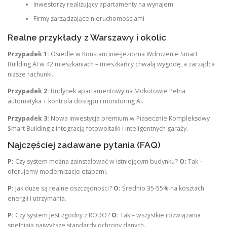
Inwestorzy realizujący apartamenty na wynajem
Firmy zarządzające nieruchomościami
Realne przykłady z Warszawy i okolic
Przypadek 1:
Osiedle w Konstancinie-Jeziorna Wdrożenie Smart
Building AI w 42 mieszkaniach – mieszkańcy chwalą wygodę, a zarządca
niższe rachunki.
Przypadek 2:
Budynek apartamentowy na Mokotowie Pełna
automatyka + kontrola dostępu i monitoring AI.
Przypadek 3:
Nowa inwestycja premium w Piasecznie Kompleksowy
Smart Building z integracją fotowoltaiki i inteligentnych garaży.
Najczęściej zadawane pytania (FAQ)
P:
Czy system można zainstalować w istniejącym budynku?
O:
Tak –
oferujemy modernizacje etapami.
P:
Jak duże są realne oszczędności?
O:
Średnio 35-55% na kosztach
energii i utrzymania.
P:
Czy system jest zgodny z RODO?
O:
Tak – wszystkie rozwiązania
spełniają najwyższe standardy ochrony danych.