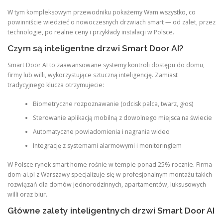
W tym kompleksowym przewodniku pokażemy Wam wszystko, co
powinniście wiedzieć o nowoczesnych drzwiach smart — od zalet, przez
technologie, po realne ceny i przykłady instalacji w Polsce.
Czym są inteligentne drzwi Smart Door AI?
Smart Door AI to zaawansowane systemy kontroli dostępu do domu,
firmy lub willi, wykorzystujące sztuczną inteligencję. Zamiast
tradycyjnego klucza otrzymujecie:
Biometryczne rozpoznawanie (odcisk palca, twarz, głos)
Sterowanie aplikacją mobilną z dowolnego miejsca na świecie
Automatyczne powiadomienia i nagrania wideo
Integrację z systemami alarmowymi i monitoringiem
W Polsce rynek smart home rośnie w tempie ponad 25% rocznie. Firma
dom-ai.pl z Warszawy specjalizuje się w profesjonalnym montażu takich
rozwiązań dla domów jednorodzinnych, apartamentów, luksusowych
willi oraz biur.
Główne zalety inteligentnych drzwi Smart Door AI