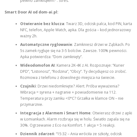
pewno zamknąłem?”. Stres.
Smart Door AI od dom-ai.pl:
Otwieranie bez klucza
: Twarz 3D, odcisk palca, kod PIN, karta
NFC, telefon, Apple Watch, apka. Dla gościa – kod jednorazowy
ważny 2h.
Automatyczne ryglowanie
: Zamkniesz drzwi w Ząbkach. Po
5s zamek rygluje się na 3-5 bolców. Zawsze. 100% pewności.
Apka potwierdza: “Dom zamknięty”.
Wideodomofon AI
: Kamera 2K-4K z AI. Rozpoznaje: “Kurier
DPD”, “Listonosz”, “Rodzina”, “Obcy”. Ty decydujesz co zrobić.
Rozmowa z telefonu z dowolnego miejsca na świecie.
Czujniki
: Drzwi niedomknięte? Alert. Próba wyważenia?
Wibracja = syrena + nagranie + powiadomienie na 112.
Temperatura przy zamku <0°C? Grzałka w klamce ON – nie
przymarznie.
Integracja z Alarmem i Smart Home
: Otwierasz drzwi z apki
w Łomiankach. Alarm rozbraja się w holu. Światło zapala się na
30%. Ogrzewanie z Eco na Komfort. 1 akcja = 5 reakcji.
Dziennik zdarzeń
: “15:32 – Ania wróciła ze szkoły, odcisk