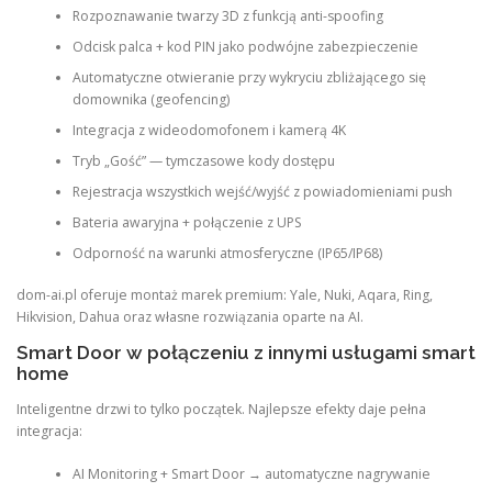
Rozpoznawanie twarzy 3D z funkcją anti-spoofing
Odcisk palca + kod PIN jako podwójne zabezpieczenie
Automatyczne otwieranie przy wykryciu zbliżającego się
domownika (geofencing)
Integracja z wideodomofonem i kamerą 4K
Tryb „Gość” — tymczasowe kody dostępu
Rejestracja wszystkich wejść/wyjść z powiadomieniami push
Bateria awaryjna + połączenie z UPS
Odporność na warunki atmosferyczne (IP65/IP68)
dom-ai.pl oferuje montaż marek premium: Yale, Nuki, Aqara, Ring,
Hikvision, Dahua oraz własne rozwiązania oparte na AI.
Smart Door w połączeniu z innymi usługami smart
home
Inteligentne drzwi to tylko początek. Najlepsze efekty daje pełna
integracja:
AI Monitoring + Smart Door → automatyczne nagrywanie