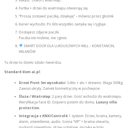
Klikasz “Otwórz wiatrołap”.
Furtka + drzwi do wiatrołapu otwierają się.
“Proszę zostawić paczkę, dziękuję” – mówisz przez głośnik.
Kurier wychodzi. Po 60s wszystko zamyka się i rygluje.
Dostajesz zdjęcie paczki.
Paczka nie moknie, nie zginie.
SMART DOOR DLA LUKSUSOWYCH WILL – KONSTANCIN,
WILANÓW
Tu drzwi to dzieło sztuki i twierdza.
Standard dom-ai.pl:
Drzwi Pivot 3m wysokości
: Szkło + alu + drewno. Waga 300kg.
Zawias ukryty. Zamek biometryczny w pochwycie.
Śluza / Wiatrołap
: 2 pary drzwi. Gość wchodzi do wiatrołapu.
Weryfikacja Face ID. Dopiero potem do domu.
Luxury villa
protection
.
Integracja z KNX/Control4
: 1 system. Drzwi, brama, kamery,
alarm, oświetlenie, audio. Scena “VIP” = brama otwarta,
podjazd oświetlony, drzwi uchylone, muzyka w holu.