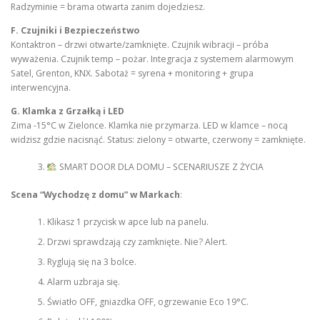
Radzyminie = brama otwarta zanim dojedziesz.
F. Czujniki i Bezpieczeństwo
Kontaktron – drzwi otwarte/zamknięte. Czujnik wibracji – próba
wyważenia. Czujnik temp – pożar. Integracja z systemem alarmowym
Satel, Grenton, KNX. Sabotaż = syrena + monitoring + grupa
interwencyjna.
G. Klamka z Grzałką i LED
Zima -15°C w Zielonce. Klamka nie przymarza. LED w klamce – nocą
widzisz gdzie nacisnąć. Status: zielony = otwarte, czerwony = zamknięte.
SMART DOOR DLA DOMU – SCENARIUSZE Z ŻYCIA
Scena “Wychodzę z domu” w Markach
:
Klikasz 1 przycisk w apce lub na panelu.
Drzwi sprawdzają czy zamknięte. Nie? Alert.
Ryglują się na 3 bolce.
Alarm uzbraja się.
Światło OFF, gniazdka OFF, ogrzewanie Eco 19°C.