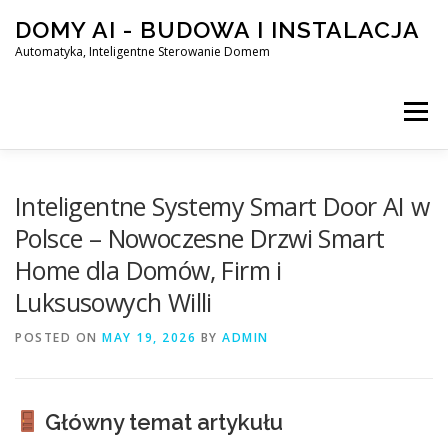
Skip
DOMY AI - BUDOWA I INSTALACJA
to
content
Automatyka, Inteligentne Sterowanie Domem
Menu
HOME
Inteligentne Systemy Smart Door AI w
Polsce – Nowoczesne Drzwi Smart
Home dla Domów, Firm i
SMART DOM AI – AUTOMATYKA, INTELIGENTNE STEROWA
Luksusowych Willi
POSTED ON
BLOG
MAY 19, 2026
KONTAKT
BY
ADMIN
Główny temat artykułu