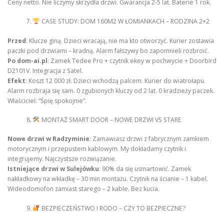
Ceny netto. Nie liczymy skrzydła drzwi. Gwarancja 2-5 lat. Baterie 1 rok.
CASE STUDY: DOM 160M2 W ŁOMIANKACH – RODZINA 2+2
Przed
: Klucze giną. Dzieci wracają, nie ma kto otworzyć. Kurier zostawia
paczki pod drzwiami – kradną. Alarm fałszywy bo zapomnieli rozbroić.
Po dom-ai.pl
: Zamek Tedee Pro + czytnik ekey w pochwycie + Doorbird
D2101V. Integracja z Satel.
Efekt
: Koszt 12 000 zł. Dzieci wchodzą palcem. Kurier do wiatrołapu.
Alarm rozbraja się sam. 0 zgubionych kluczy od 2 lat. 0 kradzieży paczek.
Właściciel: “Śpię spokojnie”.
MONTAŻ SMART DOOR – NOWE DRZWI VS STARE
Nowe drzwi w Radzyminie
: Zamawiasz drzwi z fabrycznym zamkiem
motorycznym i przepustem kablowym. My dokładamy czytnik i
integrujemy. Najczystsze rozwiązanie.
Istniejące drzwi w Sulejówku
: 90% da się usmartowić. Zamek
nakładkowy na wkładkę – 30 min montażu. Czytnik na ścianie – 1 kabel.
Wideodomofon zamiast starego – 2 kable. Bez kucia.
BEZPIECZEŃSTWO I RODO – CZY TO BEZPIECZNE?