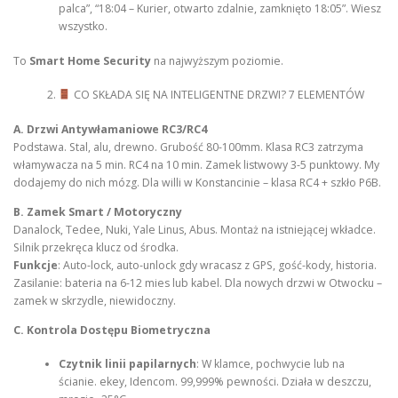
palca”, “18:04 – Kurier, otwarto zdalnie, zamknięto 18:05”. Wiesz
wszystko.
To
Smart Home Security
na najwyższym poziomie.
CO SKŁADA SIĘ NA INTELIGENTNE DRZWI? 7 ELEMENTÓW
A. Drzwi Antywłamaniowe RC3/RC4
Podstawa. Stal, alu, drewno. Grubość 80-100mm. Klasa RC3 zatrzyma
włamywacza na 5 min. RC4 na 10 min. Zamek listwowy 3-5 punktowy. My
dodajemy do nich mózg. Dla willi w Konstancinie – klasa RC4 + szkło P6B.
B. Zamek Smart / Motoryczny
Danalock, Tedee, Nuki, Yale Linus, Abus. Montaż na istniejącej wkładce.
Silnik przekręca klucz od środka.
Funkcje
: Auto-lock, auto-unlock gdy wracasz z GPS, gość-kody, historia.
Zasilanie: bateria na 6-12 mies lub kabel. Dla nowych drzwi w Otwocku –
zamek w skrzydle, niewidoczny.
C. Kontrola Dostępu Biometryczna
Czytnik linii papilarnych
: W klamce, pochwycie lub na
ścianie. ekey, Idencom. 99,999% pewności. Działa w deszczu,