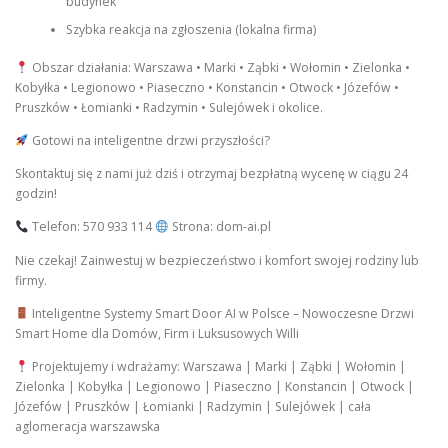
budynek
Szybka reakcja na zgłoszenia (lokalna firma)
Obszar działania: Warszawa • Marki • Ząbki • Wołomin • Zielonka •
Kobyłka • Legionowo • Piaseczno • Konstancin • Otwock • Józefów •
Pruszków • Łomianki • Radzymin • Sulejówek i okolice.
Gotowi na inteligentne drzwi przyszłości?
Skontaktuj się z nami już dziś i otrzymaj bezpłatną wycenę w ciągu 24
godzin!
Telefon: 570 933 114
Strona: dom-ai.pl
Nie czekaj! Zainwestuj w bezpieczeństwo i komfort swojej rodziny lub
firmy.
Inteligentne Systemy Smart Door AI w Polsce – Nowoczesne Drzwi
Smart Home dla Domów, Firm i Luksusowych Willi
Projektujemy i wdrażamy: Warszawa | Marki | Ząbki | Wołomin |
Zielonka | Kobyłka | Legionowo | Piaseczno | Konstancin | Otwock |
Józefów | Pruszków | Łomianki | Radzymin | Sulejówek | cała
aglomeracja warszawska