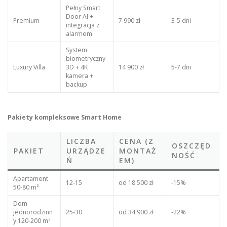
Pełny Smart
Door AI +
Premium
7 990 zł
3-5 dni
integracja z
alarmem
System
biometryczny
Luxury Villa
3D + 4K
14 900 zł
5-7 dni
kamera +
backup
Pakiety kompleksowe Smart Home
LICZBA
CENA (Z
OSZCZĘD
PAKIET
URZĄDZE
MONTAŻ
NOŚĆ
Ń
EM)
Apartament
12-15
od 18 500 zł
-15%
50-80 m²
Dom
jednorodzinn
25-30
od 34 900 zł
-22%
y 120-200 m²