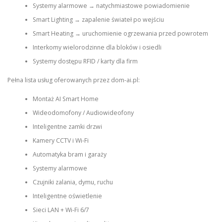
Systemy alarmowe → natychmiastowe powiadomienie
Smart Lighting → zapalenie świateł po wejściu
Smart Heating → uruchomienie ogrzewania przed powrotem
Interkomy wielorodzinne dla bloków i osiedli
Systemy dostępu RFID / karty dla firm
Pełna lista usług oferowanych przez dom-ai.pl:
Montaż AI Smart Home
Wideodomofony / Audiowideofony
Inteligentne zamki drzwi
Kamery CCTV i Wi-Fi
Automatyka bram i garaży
Systemy alarmowe
Czujniki zalania, dymu, ruchu
Inteligentne oświetlenie
Sieci LAN + Wi-Fi 6/7