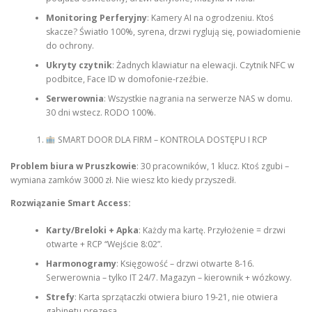
Monitoring Perferyjny
: Kamery AI na ogrodzeniu. Ktoś
skacze? Światło 100%, syrena, drzwi ryglują się, powiadomienie
do ochrony.
Ukryty czytnik
: Żadnych klawiatur na elewacji. Czytnik NFC w
podbitce, Face ID w domofonie-rzeźbie.
Serwerownia
: Wszystkie nagrania na serwerze NAS w domu.
30 dni wstecz. RODO 100%.
SMART DOOR DLA FIRM – KONTROLA DOSTĘPU I RCP
Problem biura w Pruszkowie
: 30 pracowników, 1 klucz. Ktoś zgubi –
wymiana zamków 3000 zł. Nie wiesz kto kiedy przyszedł.
Rozwiązanie Smart Access:
Karty/Breloki + Apka
: Każdy ma kartę. Przyłożenie = drzwi
otwarte + RCP “Wejście 8:02”.
Harmonogramy
: Księgowość – drzwi otwarte 8-16.
Serwerownia – tylko IT 24/7. Magazyn – kierownik + wózkowy.
Strefy
: Karta sprzątaczki otwiera biuro 19-21, nie otwiera
gabinetu prezesa.