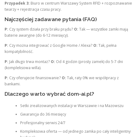
Przypadek 3:
Biuro w centrum Warszawy System RFID + rozpoznawanie
twarzy + rejestracja czasu pracy.
Najczęściej zadawane pytania (FAQ)
P:
Czy system działa przy braku prądu?
O:
Tak — wszystkie zamki mają
baterie awaryjne (do 6-12 miesięcy).
P:
Czy można integrować z Google Home / Alexa?
O:
Tak, pełna
kompatybilność.
P:
Jak długo trwa montaż?
O:
Od 4 godzin (prosty zamek) do 5-7 dni
(kompleksowa willa).
P:
Czy oferujecie finansowanie?
O:
Tak, raty 0% we współpracy z
bankami.
Dlaczego warto wybrać dom-ai.pl?
Setki zrealizowanych instalacji w Warszawie i na Mazowszu
Gwarancja do 36 miesięcy
Profesjonalny serwis 24/7
Kompleksowa oferta — od jednego zamka po cały inteligentny