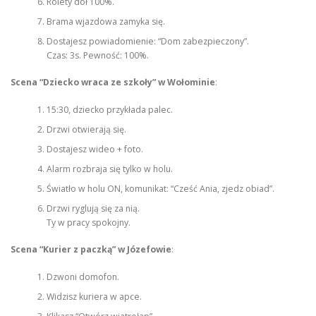
Rolety dół 100%.
Brama wjazdowa zamyka się.
Dostajesz powiadomienie: “Dom zabezpieczony”.
Czas: 3s. Pewność: 100%.
Scena “Dziecko wraca ze szkoły” w Wołominie
:
15:30, dziecko przykłada palec.
Drzwi otwierają się.
Dostajesz wideo + foto.
Alarm rozbraja się tylko w holu.
Światło w holu ON, komunikat: “Cześć Ania, zjedz obiad”.
Drzwi ryglują się za nią.
Ty w pracy spokojny.
Scena “Kurier z paczką” w Józefowie
:
Dzwoni domofon.
Widzisz kuriera w apce.