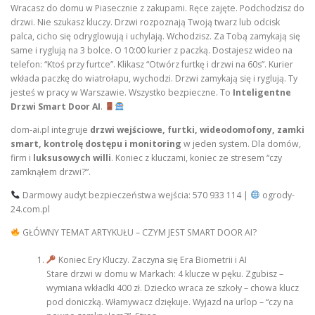
Wracasz do domu w Piasecznie z zakupami. Ręce zajęte. Podchodzisz do
drzwi. Nie szukasz kluczy. Drzwi rozpoznają Twoją twarz lub odcisk
palca, cicho się odryglowują i uchylają. Wchodzisz. Za Tobą zamykają się
same i ryglują na 3 bolce. O 10:00 kurier z paczką. Dostajesz wideo na
telefon: “Ktoś przy furtce”. Klikasz “Otwórz furtkę i drzwi na 60s”. Kurier
wkłada paczkę do wiatrołapu, wychodzi. Drzwi zamykają się i ryglują. Ty
jesteś w pracy w Warszawie. Wszystko bezpieczne. To
Inteligentne
Drzwi Smart Door AI
.
dom-ai.pl integruje
drzwi wejściowe, furtki, wideodomofony, zamki
smart, kontrolę dostępu i monitoring
w jeden system. Dla domów,
firm i
luksusowych willi
. Koniec z kluczami, koniec ze stresem “czy
zamknąłem drzwi?”.
Darmowy audyt bezpieczeństwa wejścia: 570 933 114 |
ogrody-
24.com.pl
GŁÓWNY TEMAT ARTYKUŁU – CZYM JEST SMART DOOR AI?
Koniec Ery Kluczy. Zaczyna się Era Biometrii i AI
Stare drzwi w domu w Markach: 4 klucze w pęku. Zgubisz –
wymiana wkładki 400 zł. Dziecko wraca ze szkoły – chowa klucz
pod doniczką. Włamywacz dziękuje. Wyjazd na urlop – “czy na