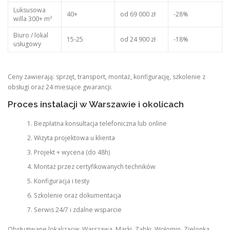
Luksusowa
40+
od 69 000 zł
-28%
willa 300+ m²
Biuro / lokal
15-25
od 24 900 zł
-18%
usługowy
Ceny zawierają: sprzęt, transport, montaż, konfigurację, szkolenie z
obsługi oraz 24 miesiące gwarancji.
Proces instalacji w Warszawie i okolicach
Bezpłatna konsultacja telefoniczna lub online
Wizyta projektowa u klienta
Projekt + wycena (do 48h)
Montaż przez certyfikowanych techników
Konfiguracja i testy
Szkolenie oraz dokumentacja
Serwis 24/7 i zdalne wsparcie
Obsługiwane lokalizacje: Warszawa, Marki, Ząbki, Wołomin, Zielonka,