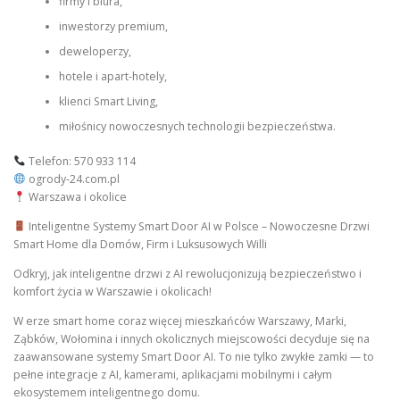
firmy i biura,
inwestorzy premium,
deweloperzy,
hotele i apart-hotely,
klienci Smart Living,
miłośnicy nowoczesnych technologii bezpieczeństwa.
Telefon: 570 933 114
ogrody-24.com.pl
Warszawa i okolice
Inteligentne Systemy Smart Door AI w Polsce – Nowoczesne Drzwi
Smart Home dla Domów, Firm i Luksusowych Willi
Odkryj, jak inteligentne drzwi z AI rewolucjonizują bezpieczeństwo i
komfort życia w Warszawie i okolicach!
W erze smart home coraz więcej mieszkańców Warszawy, Marki,
Ząbków, Wołomina i innych okolicznych miejscowości decyduje się na
zaawansowane systemy Smart Door AI. To nie tylko zwykłe zamki — to
pełne integracje z AI, kamerami, aplikacjami mobilnymi i całym
ekosystemem inteligentnego domu.