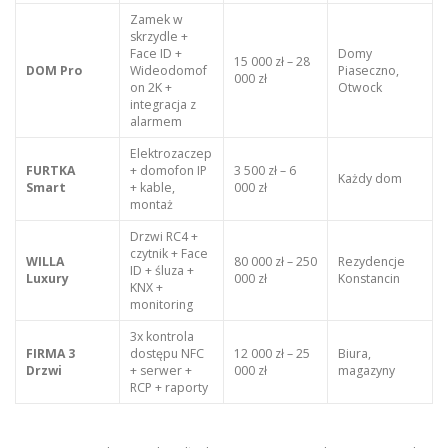
Zamek w
skrzydle +
Face ID +
Domy
15 000 zł – 28
DOM Pro
Wideodomof
Piaseczno,
000 zł
on 2K +
Otwock
integracja z
alarmem
Elektrozaczep
FURTKA
+ domofon IP
3 500 zł – 6
Każdy dom
Smart
+ kable,
000 zł
montaż
Drzwi RC4 +
czytnik + Face
WILLA
80 000 zł – 250
Rezydencje
ID + śluza +
Luxury
000 zł
Konstancin
KNX +
monitoring
3x kontrola
FIRMA 3
dostępu NFC
12 000 zł – 25
Biura,
Drzwi
+ serwer +
000 zł
magazyny
RCP + raporty