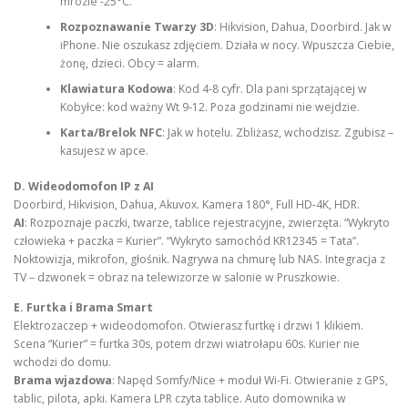
mrozie -25°C.
Rozpoznawanie Twarzy 3D
: Hikvision, Dahua, Doorbird. Jak w
iPhone. Nie oszukasz zdjęciem. Działa w nocy. Wpuszcza Ciebie,
żonę, dzieci. Obcy = alarm.
Klawiatura Kodowa
: Kod 4-8 cyfr. Dla pani sprzątającej w
Kobyłce: kod ważny Wt 9-12. Poza godzinami nie wejdzie.
Karta/Brelok NFC
: Jak w hotelu. Zbliżasz, wchodzisz. Zgubisz –
kasujesz w apce.
D. Wideodomofon IP z AI
Doorbird, Hikvision, Dahua, Akuvox. Kamera 180°, Full HD-4K, HDR.
AI
: Rozpoznaje paczki, twarze, tablice rejestracyjne, zwierzęta. “Wykryto
człowieka + paczka = Kurier”. “Wykryto samochód KR12345 = Tata”.
Noktowizja, mikrofon, głośnik. Nagrywa na chmurę lub NAS. Integracja z
TV – dzwonek = obraz na telewizorze w salonie w Pruszkowie.
E. Furtka i Brama Smart
Elektrozaczep + wideodomofon. Otwierasz furtkę i drzwi 1 klikiem.
Scena “Kurier” = furtka 30s, potem drzwi wiatrołapu 60s. Kurier nie
wchodzi do domu.
Brama wjazdowa
: Napęd Somfy/Nice + moduł Wi-Fi. Otwieranie z GPS,
tablic, pilota, apki. Kamera LPR czyta tablice. Auto domownika w