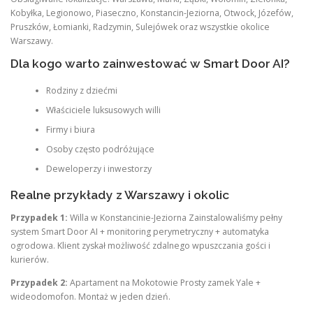
Kobyłka, Legionowo, Piaseczno, Konstancin-Jeziorna, Otwock, Józefów,
Pruszków, Łomianki, Radzymin, Sulejówek oraz wszystkie okolice
Warszawy.
Dla kogo warto zainwestować w Smart Door AI?
Rodziny z dziećmi
Właściciele luksusowych willi
Firmy i biura
Osoby często podróżujące
Deweloperzy i inwestorzy
Realne przykłady z Warszawy i okolic
Przypadek 1:
Willa w Konstancinie-Jeziorna Zainstalowaliśmy pełny
system Smart Door AI + monitoring perymetryczny + automatyka
ogrodowa. Klient zyskał możliwość zdalnego wpuszczania gości i
kurierów.
Przypadek 2:
Apartament na Mokotowie Prosty zamek Yale +
wideodomofon. Montaż w jeden dzień.