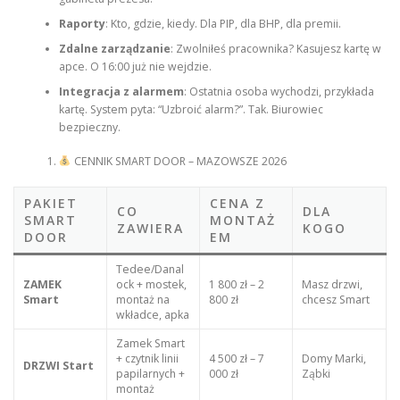
Raporty
: Kto, gdzie, kiedy. Dla PIP, dla BHP, dla premii.
Zdalne zarządzanie
: Zwolniłeś pracownika? Kasujesz kartę w
apce. O 16:00 już nie wejdzie.
Integracja z alarmem
: Ostatnia osoba wychodzi, przykłada
kartę. System pyta: “Uzbroić alarm?”. Tak. Biurowiec
bezpieczny.
CENNIK SMART DOOR – MAZOWSZE 2026
PAKIET
CENA Z
CO
DLA
SMART
MONTAŻ
ZAWIERA
KOGO
DOOR
EM
Tedee/Danal
ZAMEK
ock + mostek,
1 800 zł – 2
Masz drzwi,
Smart
montaż na
800 zł
chcesz Smart
wkładce, apka
Zamek Smart
+ czytnik linii
4 500 zł – 7
Domy Marki,
DRZWI Start
papilarnych +
000 zł
Ząbki
montaż