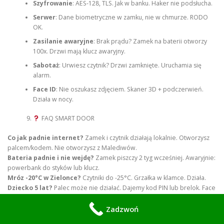
Szyfrowanie
: AES-128, TLS. Jak w banku. Haker nie podsłucha.
Serwer
: Dane biometryczne w zamku, nie w chmurze. RODO
OK.
Zasilanie awaryjne
: Brak prądu? Zamek na baterii otworzy
100x. Drzwi mają klucz awaryjny.
Sabotaż
: Urwiesz czytnik? Drzwi zamknięte. Uruchamia się
alarm.
Face ID
: Nie oszukasz zdjęciem. Skaner 3D + podczerwień.
Działa w nocy.
FAQ SMART DOOR
Co jak padnie internet?
Zamek i czytnik działają lokalnie. Otworzysz
palcem/kodem. Nie otworzysz z Malediwów.
Bateria padnie i nie wejdę?
Zamek piszczy 2 tyg wcześniej. Awaryjnie:
powerbank do styków lub klucz.
Mróz -20°C w Zielonce?
Czytniki do -25°C. Grzałka w klamce. Działa.
Dziecko 5 lat?
Palec może nie działać. Dajemy kod PIN lub brelok. Face
ID od 7 lat.
Serwis?
Baterie 1x rok. Aktualizacje zdalne. Przegląd 1x 2 lata.
Zadzwoń