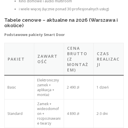
Kino domowe i audio multiroom
i wiele więcej (łącznie ponad 30 profesjonalnych usług)
Tabele cenowe – aktualne na 2026 (Warszawa i
okolice)
Podstawowe pakiety Smart Door
CENA
BRUTTO
CZAS
ZAWART
PAKIET
(Z
REALIZAC
OŚĆ
MONTAŻ
JI
EM)
Elektroniczny
zamek +
Basic
2 490 zł
1 dzień
aplikacja +
montaż
Zamek +
wideodomof
Standard
on +
4 890 zł
2-3 dni
rozpoznawani
e twarzy