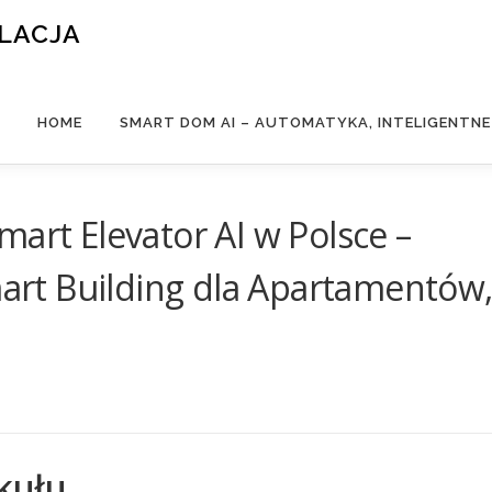
ALACJA
HOME
SMART DOM AI – AUTOMATYKA, INTELIGENTN
mart Elevator AI w Polsce –
rt Building dla Apartamentów
kułu