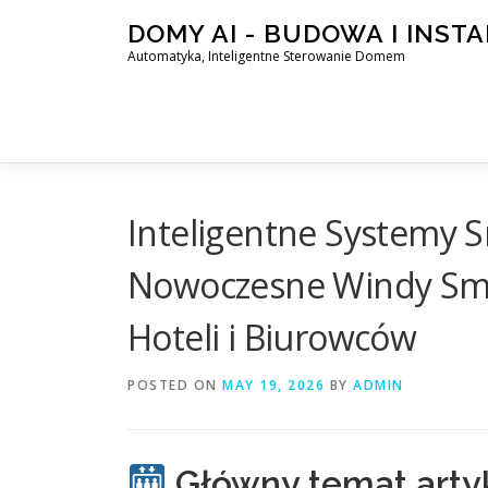
Skip
DOMY AI - BUDOWA I INST
to
Automatyka, Inteligentne Sterowanie Domem
content
Inteligentne Systemy S
Nowoczesne Windy Sma
Hoteli i Biurowców
POSTED ON
MAY 19, 2026
BY
ADMIN
Główny temat arty