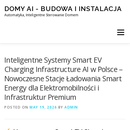
Skip
DOMY AI - BUDOWA I INSTALACJA
to
content
Automatyka, Inteligentne Sterowanie Domem
Menu
HOME
Inteligentne Systemy Smart EV
Charging Infrastructure AI w Polsce –
Nowoczesne Stacje Ładowania Smart
SMART DOM AI – AUTOMATYKA, INTELIGENTNE STEROWA
Energy dla Elektromobilności i
Infrastruktur Premium
BLOG
KONTAKT
POSTED ON
MAY 19, 2026
BY
ADMIN