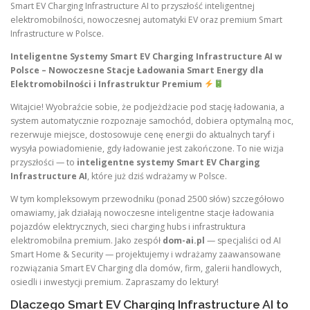
Smart EV Charging Infrastructure AI to przyszłość inteligentnej
elektromobilności, nowoczesnej automatyki EV oraz premium Smart
Infrastructure w Polsce.
Inteligentne Systemy Smart EV Charging Infrastructure AI w
Polsce – Nowoczesne Stacje Ładowania Smart Energy dla
Elektromobilności i Infrastruktur Premium
Witajcie! Wyobraźcie sobie, że podjeżdżacie pod stację ładowania, a
system automatycznie rozpoznaje samochód, dobiera optymalną moc,
rezerwuje miejsce, dostosowuje cenę energii do aktualnych taryf i
wysyła powiadomienie, gdy ładowanie jest zakończone. To nie wizja
przyszłości — to
inteligentne systemy Smart EV Charging
Infrastructure AI
, które już dziś wdrażamy w Polsce.
W tym kompleksowym przewodniku (ponad 2500 słów) szczegółowo
omawiamy, jak działają nowoczesne inteligentne stacje ładowania
pojazdów elektrycznych, sieci charging hubs i infrastruktura
elektromobilna premium. Jako zespół
dom-ai.pl
— specjaliści od AI
Smart Home & Security — projektujemy i wdrażamy zaawansowane
rozwiązania Smart EV Charging dla domów, firm, galerii handlowych,
osiedli i inwestycji premium. Zapraszamy do lektury!
Dlaczego Smart EV Charging Infrastructure AI to