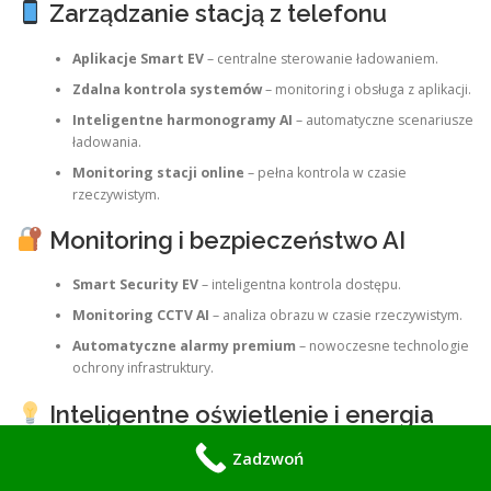
Zarządzanie stacją z telefonu
Aplikacje Smart EV
– centralne sterowanie ładowaniem.
Zdalna kontrola systemów
– monitoring i obsługa z aplikacji.
Inteligentne harmonogramy AI
– automatyczne scenariusze
ładowania.
Monitoring stacji online
– pełna kontrola w czasie
rzeczywistym.
Monitoring i bezpieczeństwo AI
Smart Security EV
– inteligentna kontrola dostępu.
Monitoring CCTV AI
– analiza obrazu w czasie rzeczywistym.
Automatyczne alarmy premium
– nowoczesne technologie
ochrony infrastruktury.
Inteligentne oświetlenie i energia
Zadzwoń
Smart Lighting EV
– inteligentne LED AI.
Automatyczne scenariusze świetlne
– dopasowanie