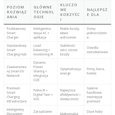
KLUCZO
POZIOM
GŁÓWNE
WE
NAJLEPSZ
ROZWIĄZ
TECHNOL
KORZYŚC
E DLA
ANIA
OGIE
I
Podstawowy
Inteligentna
Niskie koszty,
Domy
Smart
stacja AC +
łatwe
jednorodzinn
Charger
aplikacja
wdrożenie
e
Standardowy
Load
Stabilność
Osiedla
Smart
balancing +
sieci, niższe
mieszkaniowe
Charging Hub
monitoring AI
koszty
Dynamic
Zaawansowa
Power
Optymalizacja
Firmy, biura,
ny Smart EV
Sharing +
energii
hotele
Network
integracja
OZE
Premium
Galerie
Pełna AI +
Najwyższa
Smart
handlowe,
Digital Twin +
efektywność i
Charging
inwestycje
V2G
elastyczność
Infrastructure
premium
Inteligentny
Zarządzanie
Duże huby
Ekosystem
Maksymalna