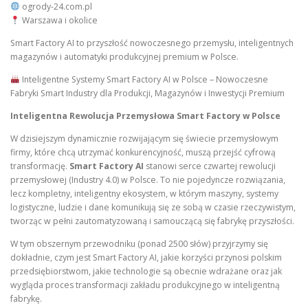
ogrody-24.com.pl
Warszawa i okolice
Smart Factory AI to przyszłość nowoczesnego przemysłu, inteligentnych
magazynów i automatyki produkcyjnej premium w Polsce.
Inteligentne Systemy Smart Factory AI w Polsce – Nowoczesne
Fabryki Smart Industry dla Produkcji, Magazynów i Inwestycji Premium
Inteligentna Rewolucja Przemysłowa Smart Factory w Polsce
W dzisiejszym dynamicznie rozwijającym się świecie przemysłowym
firmy, które chcą utrzymać konkurencyjność, muszą przejść cyfrową
transformację.
Smart Factory AI
stanowi serce czwartej rewolucji
przemysłowej (Industry 4.0) w Polsce. To nie pojedyncze rozwiązania,
lecz kompletny, inteligentny ekosystem, w którym maszyny, systemy
logistyczne, ludzie i dane komunikują się ze sobą w czasie rzeczywistym,
tworząc w pełni zautomatyzowaną i samouczącą się fabrykę przyszłości.
W tym obszernym przewodniku (ponad 2500 słów) przyjrzymy się
dokładnie, czym jest Smart Factory AI, jakie korzyści przynosi polskim
przedsiębiorstwom, jakie technologie są obecnie wdrażane oraz jak
wygląda proces transformacji zakładu produkcyjnego w inteligentną
fabrykę.