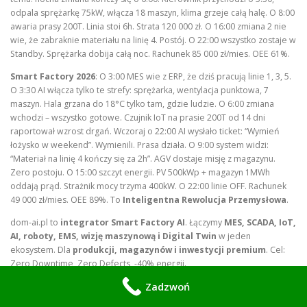
odpala sprężarkę 75kW, włącza 18 maszyn, klima grzeje całą halę. O 8:00
awaria prasy 200T. Linia stoi 6h. Strata 120 000 zł. O 16:00 zmiana 2 nie
wie, że zabraknie materiału na linię 4. Postój. O 22:00 wszystko zostaje w
Standby. Sprężarka dobija całą noc. Rachunek 85 000 zł/mies. OEE 61%.
Smart Factory 2026
: O 3:00 MES wie z ERP, że dziś pracują linie 1, 3, 5.
O 3:30 AI włącza tylko te strefy: sprężarka, wentylacja punktowa, 7
maszyn. Hala grzana do 18°C tylko tam, gdzie ludzie. O 6:00 zmiana
wchodzi – wszystko gotowe. Czujnik IoT na prasie 200T od 14 dni
raportował wzrost drgań. Wczoraj o 22:00 AI wysłało ticket: “Wymień
łożysko w weekend”. Wymienili. Prasa działa. O 9:00 system widzi:
“Materiał na linię 4 kończy się za 2h”. AGV dostaje misję z magazynu.
Zero postoju. O 15:00 szczyt energii. PV 500kWp + magazyn 1MWh
oddają prąd. Strażnik mocy trzyma 400kW. O 22:00 linie OFF. Rachunek
49 000 zł/mies. OEE 89%. To
Inteligentna Rewolucja Przemysłowa
.
dom-ai.pl to
integrator Smart Factory AI
. Łączymy
MES, SCADA, IoT,
AI, roboty, EMS, wizję maszynową i Digital Twin
w jeden
ekosystem. Dla
produkcji, magazynów i inwestycji premium
. Cel:
Zero Downtime, Zero Defects, -40% energii.
Zadzwoń
Skontaktuj się po audyt Industry 4.0: 570 933 114 |
ogrody-
24.com.pl