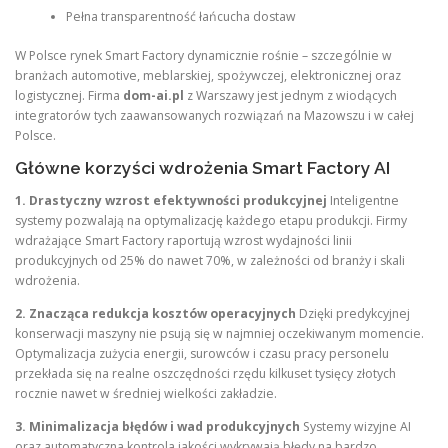
Pełna transparentność łańcucha dostaw
W Polsce rynek Smart Factory dynamicznie rośnie – szczególnie w
branżach automotive, meblarskiej, spożywczej, elektronicznej oraz
logistycznej. Firma
dom-ai.pl
z Warszawy jest jednym z wiodących
integratorów tych zaawansowanych rozwiązań na Mazowszu i w całej
Polsce.
Główne korzyści wdrożenia Smart Factory AI
1. Drastyczny wzrost efektywności produkcyjnej
Inteligentne
systemy pozwalają na optymalizację każdego etapu produkcji. Firmy
wdrażające Smart Factory raportują wzrost wydajności linii
produkcyjnych od 25% do nawet 70%, w zależności od branży i skali
wdrożenia.
2. Znacząca redukcja kosztów operacyjnych
Dzięki predykcyjnej
konserwacji maszyny nie psują się w najmniej oczekiwanym momencie.
Optymalizacja zużycia energii, surowców i czasu pracy personelu
przekłada się na realne oszczędności rzędu kilkuset tysięcy złotych
rocznie nawet w średniej wielkości zakładzie.
3. Minimalizacja błędów i wad produkcyjnych
Systemy wizyjne AI
oraz automatyczna kontrola jakości wykrywają błędy na bardzo