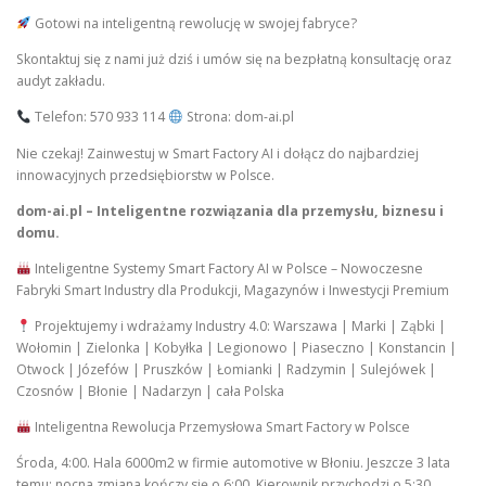
Gotowi na inteligentną rewolucję w swojej fabryce?
Skontaktuj się z nami już dziś i umów się na bezpłatną konsultację oraz
audyt zakładu.
Telefon: 570 933 114
Strona: dom-ai.pl
Nie czekaj! Zainwestuj w Smart Factory AI i dołącz do najbardziej
innowacyjnych przedsiębiorstw w Polsce.
dom-ai.pl – Inteligentne rozwiązania dla przemysłu, biznesu i
domu.
Inteligentne Systemy Smart Factory AI w Polsce – Nowoczesne
Fabryki Smart Industry dla Produkcji, Magazynów i Inwestycji Premium
Projektujemy i wdrażamy Industry 4.0: Warszawa | Marki | Ząbki |
Wołomin | Zielonka | Kobyłka | Legionowo | Piaseczno | Konstancin |
Otwock | Józefów | Pruszków | Łomianki | Radzymin | Sulejówek |
Czosnów | Błonie | Nadarzyn | cała Polska
Inteligentna Rewolucja Przemysłowa Smart Factory w Polsce
Środa, 4:00. Hala 6000m2 w firmie automotive w Błoniu. Jeszcze 3 lata
temu: nocna zmiana kończy się o 6:00. Kierownik przychodzi o 5:30,