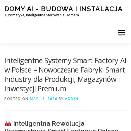
Skip
DOMY AI - BUDOWA I INSTALACJA
to
content
Automatyka, Inteligentne Sterowanie Domem
Menu
HOME
Inteligentne Systemy Smart Factory AI
w Polsce – Nowoczesne Fabryki Smart
Industry dla Produkcji, Magazynów i
SMART DOM AI – AUTOMATYKA, INTELIGENTNE STEROWA
Inwestycji Premium
POSTED ON
BLOG
MAY 19, 2026
KONTAKT
BY
ADMIN
Inteligentna Rewolucja