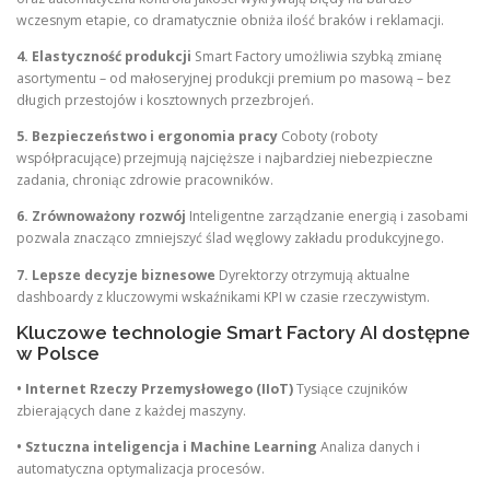
wczesnym etapie, co dramatycznie obniża ilość braków i reklamacji.
4. Elastyczność produkcji
Smart Factory umożliwia szybką zmianę
asortymentu – od małoseryjnej produkcji premium po masową – bez
długich przestojów i kosztownych przezbrojeń.
5. Bezpieczeństwo i ergonomia pracy
Coboty (roboty
współpracujące) przejmują najcięższe i najbardziej niebezpieczne
zadania, chroniąc zdrowie pracowników.
6. Zrównoważony rozwój
Inteligentne zarządzanie energią i zasobami
pozwala znacząco zmniejszyć ślad węglowy zakładu produkcyjnego.
7. Lepsze decyzje biznesowe
Dyrektorzy otrzymują aktualne
dashboardy z kluczowymi wskaźnikami KPI w czasie rzeczywistym.
Kluczowe technologie Smart Factory AI dostępne
w Polsce
• Internet Rzeczy Przemysłowego (IIoT)
Tysiące czujników
zbierających dane z każdej maszyny.
• Sztuczna inteligencja i Machine Learning
Analiza danych i
automatyczna optymalizacja procesów.