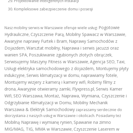
Projektowanie inteligentnych instalacji
Kompleksowe zabezpieczenie domu i posesji
Pogotowie
Nasz mobilny serwis w Warszawie oferuje wiele usług:
Hydrauliczne
Czyszczenie Parą
Mobilny Spawacz w Warszawie
,
,
,
Awaryjne naprawy Furtek i Bram
Naprawy Samochodów z
,
Dojazdem
Warsztat mobilny
Naprawa i serwis jacuzzi oraz
,
,
wanien SPA
Poszukiwanie zgubionych złotych obrączek
,
,
Serwisujemy Maszyny Fitness w Warszawie
Agencja SEO
Taxi
,
,
,
Usługi elektryka samochodowego z dojazdem
,
Montujemy płyty
indukcyjne
Serwis klimatyzacji w domu
naprawiamy fotele
,
,
,
Montujemy wizjery z kamerą i kamery wifi
Robimy filmy z
,
drona
Awaryjnie otwieramy zamki
Flyxpress.pl
Serwis Kamer
,
,
,
Wifi
SEO Warszawa
Montaż, Naprawa, Wymiana, Czyszczenie i
,
,
Odgrzybianie Klimatyzacji w Domu
Mobilny Mechanik
,
Warszawa & Elektryk Samochodowy
zapraszamy serdecznie do
skorzystania z naszych usług w Warszawie i okolicach. Posiadamy też
Mobilną Naprawę i wymianę rynien
Spawanie na zimno
,
MIG/MAG, TIG, MMA w Warszawie
Czyszczenie Laserem w
,