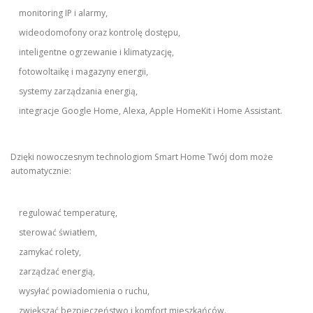
monitoring IP i alarmy,
wideodomofony oraz kontrolę dostępu,
inteligentne ogrzewanie i klimatyzację,
fotowoltaikę i magazyny energii,
systemy zarządzania energią,
integracje Google Home, Alexa, Apple HomeKit i Home Assistant.
Dzięki nowoczesnym technologiom Smart Home Twój dom może
automatycznie:
regulować temperaturę,
sterować światłem,
zamykać rolety,
zarządzać energią,
wysyłać powiadomienia o ruchu,
zwiększać bezpieczeństwo i komfort mieszkańców.