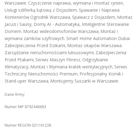
Warszawie
Czyszczenie naprawa, wymiana i montaż rynien
.
,
Usługi szlifierką kątową z Dojazdem
Spawanie i Naprawa
,
Kontenerów
Ogrodnik Warszawa
Spawacz z Dojazdem
Montaż
,
,
Jacuzi i Sauny
,
Domy AI - Automatyka, Inteligentne Sterowanie
Domem
Montaż wideodomofonów Warszawa
Montaż i
.
,
wymiana zamków szyfrowych
Smart Home Automation Dubai
.
.
Zabezpieczenia Przed Dzikami
Montaż okapów Warszawa
,
.
Zarządzanie nieruchomościami luksusowymi
Zabezpieczenia
,
Przed Ptakami
Serwis Maszyn Fitness
Odgrzybianie
,
,
Klimatyzacji
Montaż i Wymiana kratek wentylacyjnych
Serwis
,
,
Techniczny Nieruchomości Premium
Profesjonalny Komik i
,
Stand-uper Warszawa
Montujemy Suszarki w Warszawie
,
.
Dane firmy:
Numer NIP 8792446683
Numer REGON 021161238