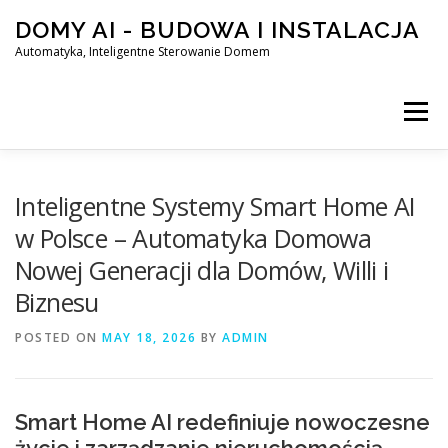
Skip
DOMY AI - BUDOWA I INSTALACJA
to
content
Automatyka, Inteligentne Sterowanie Domem
Menu
HOME
Inteligentne Systemy Smart Home AI
w Polsce – Automatyka Domowa
Nowej Generacji dla Domów, Willi i
SMART DOM AI – AUTOMATYKA, INTELIGENTNE STEROWA
Biznesu
POSTED ON
BLOG
MAY 18, 2026
KONTAKT
BY
ADMIN
Smart Home AI redefiniuje nowoczesne