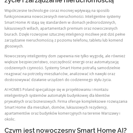
życie i zarządzanie nieruchomością
Współczesne technologie coraz mocniej wpływają na sposób
funkcjonowania nowoczesnych nieruchomości. Inteligentne systemy
Smart Home AI stają się standardem w domach jednorodzinnych,
luksusowych willach, apartamentach premium oraz nowoczesnych
biurach. Dzięki rozwojowi sztucznej inteligencji możliwe jest dziś pełne
zarządzanie nieruchomością z poziomu telefonu, tabletu lub komend
głosowych.
Nowoczesny inteligentny dom zapewnia nie tylko wygodę, ale również
większe bezpieczeństwo, oszczędność energii oraz automatyzację
codziennych czynności. Systemy Smart Home potrafią samodzielnie
reagować na potrzeby mieszkańców, analizować ich nawyki oraz
dostosowywać działanie urządzeń do codziennego stylu życia.
AI HOMES Poland specjalizuje się w projektowaniu i montażu
inteligentnych systemów automatyki budynkowej dla klientów
prywatnych oraz biznesowych. Firma oferuje kompleksowe rozwiązania
Smart Home dla mieszkań, domów, luksusowych rezydencji,
apartamentów oraz budynków komercyjnych na terenie Warszawy i
okolic.
Czym jest nowoczesny Smart Home AI?