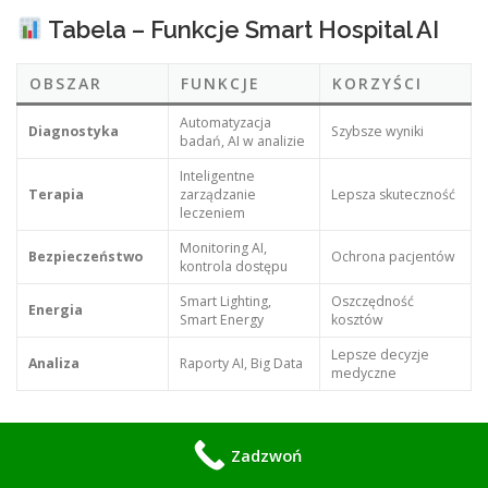
Tabela – Funkcje Smart Hospital AI
OBSZAR
FUNKCJE
KORZYŚCI
Automatyzacja
Diagnostyka
Szybsze wyniki
badań, AI w analizie
Inteligentne
Terapia
zarządzanie
Lepsza skuteczność
leczeniem
Monitoring AI,
Bezpieczeństwo
Ochrona pacjentów
kontrola dostępu
Smart Lighting,
Oszczędność
Energia
Smart Energy
kosztów
Lepsze decyzje
Analiza
Raporty AI, Big Data
medyczne
Lokalne lokalizacje – Warszawa i
Zadzwoń
okolice