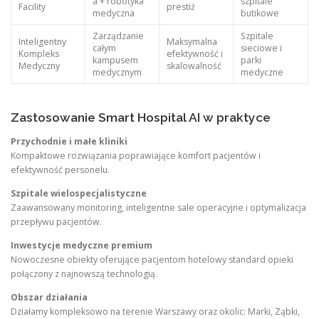
a + robotyka
szpitale
Facility
prestiż
medyczna
butikowe
Zarządzanie
Szpitale
Inteligentny
Maksymalna
całym
sieciowe i
Kompleks
efektywność i
kampusem
parki
Medyczny
skalowalność
medycznym
medyczne
Zastosowanie Smart Hospital AI w praktyce
Przychodnie i małe kliniki
Kompaktowe rozwiązania poprawiające komfort pacjentów i
efektywność personelu.
Szpitale wielospecjalistyczne
Zaawansowany monitoring, inteligentne sale operacyjne i optymalizacja
przepływu pacjentów.
Inwestycje medyczne premium
Nowoczesne obiekty oferujące pacjentom hotelowy standard opieki
połączony z najnowszą technologią.
Obszar działania
Działamy kompleksowo na terenie Warszawy oraz okolic: Marki, Ząbki,