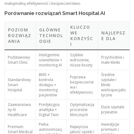
maksymalną efektywność i bezpieczeństwo.
Porównanie rozwiązań Smart Hospital AI
KLUCZO
POZIOM
GŁÓWNE
WE
NAJLEPSZ
ROZWIĄZ
TECHNOL
KORZYŚC
E DLA
ANIA
OGIE
I
Inteligentne
Szybkie
Podstawowy
Przychodnie i
oświetlenie +
wdrożenie,
Smart Clinic
małe kliniki
monitoring AI
niższe koszty
BMS +
Średnie
Poprawa
Standardowy
kontrola
szpitale i
bezpieczeńst
Smart
dostępu +
kliniki
wa i
Hospital
monitoring
wielospecjalis
efektywności
pacjentów
tyczne
Zaawansowa
Predykcyjna
Optymalizacja
Duże szpitale
ny AI
analityka +
procesów
prywatne
Healthcare
Digital Twin
klinicznych
Pełna
Inwestycje
Premium
Najwyższa
autonomizacj
premium i
Smart Medical
jakość opieki i