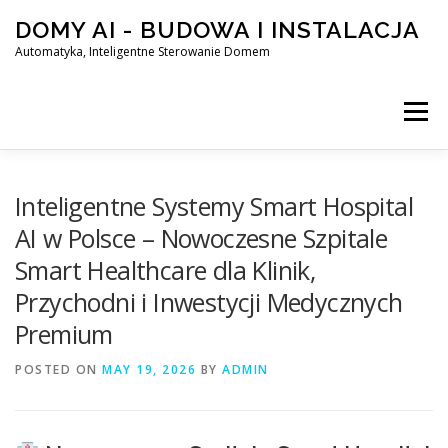
Skip
DOMY AI - BUDOWA I INSTALACJA
to
content
Automatyka, Inteligentne Sterowanie Domem
Menu
HOME
Inteligentne Systemy Smart Hospital
AI w Polsce – Nowoczesne Szpitale
Smart Healthcare dla Klinik,
SMART DOM AI – AUTOMATYKA, INTELIGENTNE STEROWA
Przychodni i Inwestycji Medycznych
Premium
BLOG
KONTAKT
POSTED ON
MAY 19, 2026
BY
ADMIN