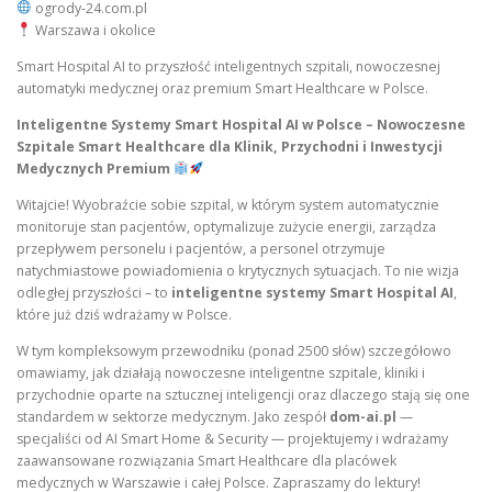
ogrody-24.com.pl
Warszawa i okolice
Smart Hospital AI to przyszłość inteligentnych szpitali, nowoczesnej
automatyki medycznej oraz premium Smart Healthcare w Polsce.
Inteligentne Systemy Smart Hospital AI w Polsce – Nowoczesne
Szpitale Smart Healthcare dla Klinik, Przychodni i Inwestycji
Medycznych Premium
Witajcie! Wyobraźcie sobie szpital, w którym system automatycznie
monitoruje stan pacjentów, optymalizuje zużycie energii, zarządza
przepływem personelu i pacjentów, a personel otrzymuje
natychmiastowe powiadomienia o krytycznych sytuacjach. To nie wizja
odległej przyszłości – to
inteligentne systemy Smart Hospital AI
,
które już dziś wdrażamy w Polsce.
W tym kompleksowym przewodniku (ponad 2500 słów) szczegółowo
omawiamy, jak działają nowoczesne inteligentne szpitale, kliniki i
przychodnie oparte na sztucznej inteligencji oraz dlaczego stają się one
standardem w sektorze medycznym. Jako zespół
dom-ai.pl
—
specjaliści od AI Smart Home & Security — projektujemy i wdrażamy
zaawansowane rozwiązania Smart Healthcare dla placówek
medycznych w Warszawie i całej Polsce. Zapraszamy do lektury!