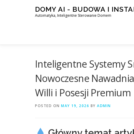
Skip
DOMY AI - BUDOWA I INST
to
Automatyka, Inteligentne Sterowanie Domem
content
Inteligentne Systemy Sm
Nowoczesne Nawadnia
Willi i Posesji Premium
POSTED ON
MAY 19, 2026
BY
ADMIN
Główny temat arty