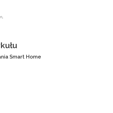
n,
ykułu
ania Smart Home