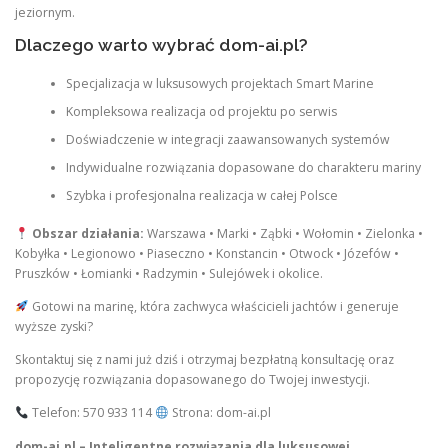
jeziornym.
Dlaczego warto wybrać dom-ai.pl?
Specjalizacja w luksusowych projektach Smart Marine
Kompleksowa realizacja od projektu po serwis
Doświadczenie w integracji zaawansowanych systemów
Indywidualne rozwiązania dopasowane do charakteru mariny
Szybka i profesjonalna realizacja w całej Polsce
Obszar działania:
Warszawa • Marki • Ząbki • Wołomin • Zielonka •
Kobyłka • Legionowo • Piaseczno • Konstancin • Otwock • Józefów •
Pruszków • Łomianki • Radzymin • Sulejówek i okolice.
Gotowi na marinę, która zachwyca właścicieli jachtów i generuje
wyższe zyski?
Skontaktuj się z nami już dziś i otrzymaj bezpłatną konsultację oraz
propozycję rozwiązania dopasowanego do Twojej inwestycji.
Telefon: 570 933 114
Strona: dom-ai.pl
dom-ai.pl – Inteligentne rozwiązania dla luksusowej