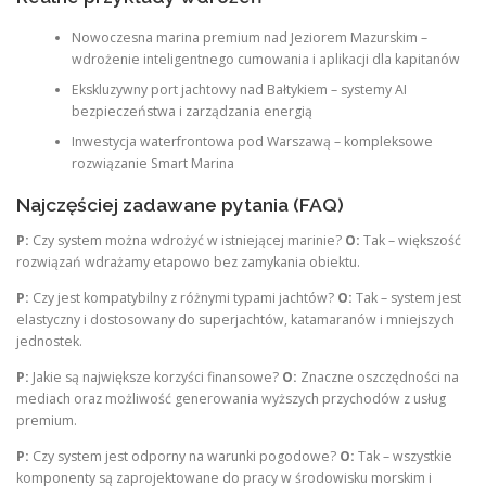
Nowoczesna marina premium nad Jeziorem Mazurskim –
wdrożenie inteligentnego cumowania i aplikacji dla kapitanów
Ekskluzywny port jachtowy nad Bałtykiem – systemy AI
bezpieczeństwa i zarządzania energią
Inwestycja waterfrontowa pod Warszawą – kompleksowe
rozwiązanie Smart Marina
Najczęściej zadawane pytania (FAQ)
P:
Czy system można wdrożyć w istniejącej marinie?
O:
Tak – większość
rozwiązań wdrażamy etapowo bez zamykania obiektu.
P:
Czy jest kompatybilny z różnymi typami jachtów?
O:
Tak – system jest
elastyczny i dostosowany do superjachtów, katamaranów i mniejszych
jednostek.
P:
Jakie są największe korzyści finansowe?
O:
Znaczne oszczędności na
mediach oraz możliwość generowania wyższych przychodów z usług
premium.
P:
Czy system jest odporny na warunki pogodowe?
O:
Tak – wszystkie
komponenty są zaprojektowane do pracy w środowisku morskim i