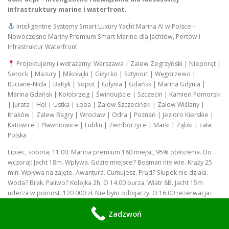
infrastruktury marine i waterfront.
Inteligentne Systemy Smart Luxury Yacht Marina AI w Polsce –
Nowoczesne Mariny Premium Smart Marine dla Jachtów, Portów i
Infrastruktur Waterfront
Projektujemy i wdrażamy: Warszawa | Zalew Zegrzyński | Nieporęt |
Serock | Mazury | Mikołajki | Giżycko | Sztynort | Węgorzewo |
Ruciane-Nida | Bałtyk | Sopot | Gdynia | Gdańsk | Marina Gdynia |
Marina Gdańsk | Kołobrzeg | Świnoujście | Szczecin | Kamień Pomorski
| Jurata | Hel | Ustka | Łeba | Zalew Szczeciński | Zalew Wiślany |
Kraków | Zalew Bagry | Wrocław | Odra | Poznań | Jezioro Kierskie |
Katowice | Pławniowice | Lublin | Zemborzyce | Marki | Ząbki | cała
Polska
Lipiec, sobota, 11:00. Marina premium 180 miejsc, 95% obłożenia. Do
wczoraj: Jacht 18m. Wpływa. Gdzie miejsce? Bosman nie wie. Krąży 25
min. Wpływa na zajęte. Awantura. Cumujesz. Prąd? Słupek nie działa.
Woda? Brak. Paliwo? Kolejka 2h. O 14:00 burza. Wiatr 8B. Jacht 15m
uderza w pomost. 120 000 zł. Nie było odbijaczy. O 16:00 rezerwacja:
“Miejsce 42”. Przyjeżdżasz. Zajęte. Biuro: “Przepraszam”. Spałeś na
Zadzwoń
kotwicy. O 20:00 restauracja: 300 osób. Toalety brudne. Woda + prąd:
limit. O 23:00 kradzież: silnik zaburtowy 40 000 zł. Kamery? Nie widziały.