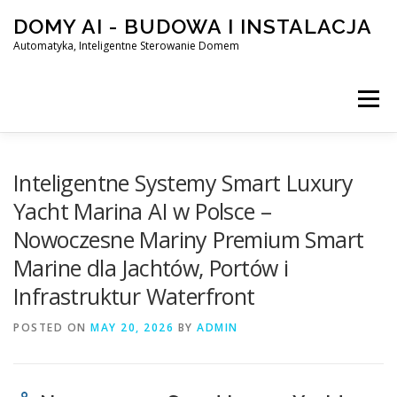
Skip
DOMY AI - BUDOWA I INSTALACJA
to
content
Automatyka, Inteligentne Sterowanie Domem
Menu
HOME
Inteligentne Systemy Smart Luxury
Yacht Marina AI w Polsce –
Nowoczesne Mariny Premium Smart
SMART DOM AI – AUTOMATYKA, INTELIGENTNE STEROWA
Marine dla Jachtów, Portów i
Infrastruktur Waterfront
BLOG
KONTAKT
POSTED ON
MAY 20, 2026
BY
ADMIN