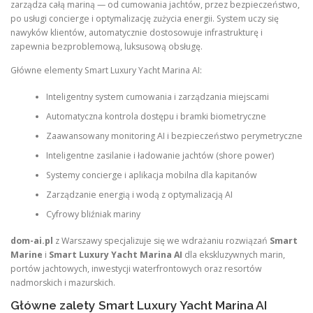
zarządza całą mariną — od cumowania jachtów, przez bezpieczeństwo,
po usługi concierge i optymalizację zużycia energii. System uczy się
nawyków klientów, automatycznie dostosowuje infrastrukturę i
zapewnia bezproblemową, luksusową obsługę.
Główne elementy Smart Luxury Yacht Marina AI:
Inteligentny system cumowania i zarządzania miejscami
Automatyczna kontrola dostępu i bramki biometryczne
Zaawansowany monitoring AI i bezpieczeństwo perymetryczne
Inteligentne zasilanie i ładowanie jachtów (shore power)
Systemy concierge i aplikacja mobilna dla kapitanów
Zarządzanie energią i wodą z optymalizacją AI
Cyfrowy bliźniak mariny
dom-ai.pl
z Warszawy specjalizuje się we wdrażaniu rozwiązań
Smart
Marine
i
Smart Luxury Yacht Marina AI
dla ekskluzywnych marin,
portów jachtowych, inwestycji waterfrontowych oraz resortów
nadmorskich i mazurskich.
Główne zalety Smart Luxury Yacht Marina AI