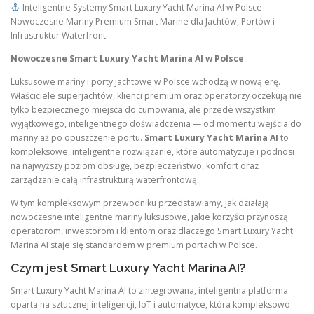
Inteligentne Systemy Smart Luxury Yacht Marina AI w Polsce –
Nowoczesne Mariny Premium Smart Marine dla Jachtów, Portów i
Infrastruktur Waterfront
Nowoczesne Smart Luxury Yacht Marina AI w Polsce
Luksusowe mariny i porty jachtowe w Polsce wchodzą w nową erę.
Właściciele superjachtów, klienci premium oraz operatorzy oczekują nie
tylko bezpiecznego miejsca do cumowania, ale przede wszystkim
wyjątkowego, inteligentnego doświadczenia — od momentu wejścia do
mariny aż po opuszczenie portu.
Smart Luxury Yacht Marina AI
to
kompleksowe, inteligentne rozwiązanie, które automatyzuje i podnosi
na najwyższy poziom obsługę, bezpieczeństwo, komfort oraz
zarządzanie całą infrastrukturą waterfrontową.
W tym kompleksowym przewodniku przedstawiamy, jak działają
nowoczesne inteligentne mariny luksusowe, jakie korzyści przynoszą
operatorom, inwestorom i klientom oraz dlaczego Smart Luxury Yacht
Marina AI staje się standardem w premium portach w Polsce.
Czym jest Smart Luxury Yacht Marina AI?
Smart Luxury Yacht Marina AI to zintegrowana, inteligentna platforma
oparta na sztucznej inteligencji, IoT i automatyce, która kompleksowo