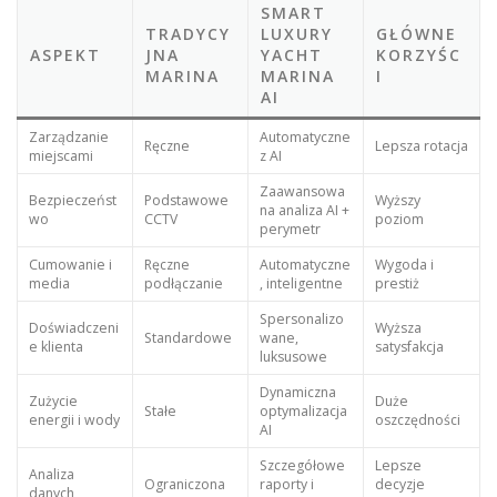
SMART
TRADYCY
LUXURY
GŁÓWNE
ASPEKT
JNA
YACHT
KORZYŚC
MARINA
MARINA
I
AI
Zarządzanie
Automatyczne
Ręczne
Lepsza rotacja
miejscami
z AI
Zaawansowa
Bezpieczeńst
Podstawowe
Wyższy
na analiza AI +
wo
CCTV
poziom
perymetr
Cumowanie i
Ręczne
Automatyczne
Wygoda i
media
podłączanie
, inteligentne
prestiż
Spersonalizo
Doświadczeni
Wyższa
Standardowe
wane,
e klienta
satysfakcja
luksusowe
Dynamiczna
Zużycie
Duże
Stałe
optymalizacja
energii i wody
oszczędności
AI
Szczegółowe
Lepsze
Analiza
Ograniczona
raporty i
decyzje
danych