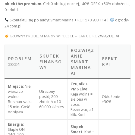
obiektów premium
. Cel: 0 obsługi nocnej, -40% OPEX, +50% obłożenia,
0 szkód.
Skontaktuj się po audyt Smart Marina + ROI: 570 933 114 |
ogrody-
24.com.pl
GŁÓWNY PROBLEM MARIN W POLSCE – I JAK GO ROZWIĄZUJE AI
ROZWIĄZ
SKUTEK
ANIE
PROBLEM
EFEKT
FINANSO
SMART
2024
KPI
WY
MARINA
AI
Czujnik +
Miejsca
: Nie
PMS Live
:
wiesz co
Utracony
Keja wolna =
wolne.
postój 200
Obłożenie
zielona w
Bosman szuka
zł/dzień x 10 =
+30%
apce.
15 min. Gość
60 000 zł/mies
Rezerwacja 1
odpływa
klik. Kod
Energia
:
Słupek
Słupki ON
Smart
: Kod =
24/7. 100