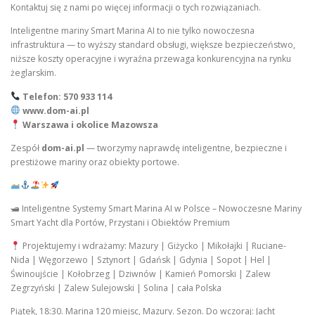
Kontaktuj się z nami po więcej informacji o tych rozwiązaniach.
Inteligentne mariny Smart Marina AI to nie tylko nowoczesna
infrastruktura — to wyższy standard obsługi, większe bezpieczeństwo,
niższe koszty operacyjne i wyraźna przewaga konkurencyjna na rynku
żeglarskim.
Telefon: 570 933 114
www.dom-ai.pl
Warszawa i okolice Mazowsza
Zespół
dom-ai.pl
— tworzymy naprawdę inteligentne, bezpieczne i
prestiżowe mariny oraz obiekty portowe.
🛥 Inteligentne Systemy Smart Marina AI w Polsce – Nowoczesne Mariny
Smart Yacht dla Portów, Przystani i Obiektów Premium
Projektujemy i wdrażamy: Mazury | Giżycko | Mikołajki | Ruciane-
Nida | Węgorzewo | Sztynort | Gdańsk | Gdynia | Sopot | Hel |
Świnoujście | Kołobrzeg | Dziwnów | Kamień Pomorski | Zalew
Zegrzyński | Zalew Sulejowski | Solina | cała Polska
Piątek, 18:30. Marina 120 miejsc, Mazury. Sezon. Do wczoraj: Jacht