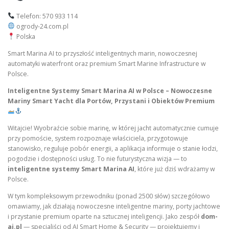
Telefon: 570 933 114
ogrody-24.com.pl
Polska
Smart Marina AI to przyszłość inteligentnych marin, nowoczesnej
automatyki waterfront oraz premium Smart Marine Infrastructure w
Polsce.
Inteligentne Systemy Smart Marina AI w Polsce – Nowoczesne
Mariny Smart Yacht dla Portów, Przystani i Obiektów Premium
Witajcie! Wyobraźcie sobie marinę, w której jacht automatycznie cumuje
przy pomoście, system rozpoznaje właściciela, przygotowuje
stanowisko, reguluje pobór energii, a aplikacja informuje o stanie łodzi,
pogodzie i dostępności usług. To nie futurystyczna wizja — to
inteligentne systemy Smart Marina AI
, które już dziś wdrażamy w
Polsce.
W tym kompleksowym przewodniku (ponad 2500 słów) szczegółowo
omawiamy, jak działają nowoczesne inteligentne mariny, porty jachtowe
i przystanie premium oparte na sztucznej inteligencji. Jako zespół
dom-
ai.pl
— specjaliści od AI Smart Home & Security — projektujemy i