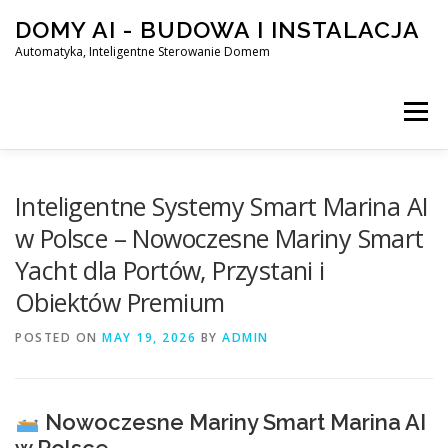
Skip
DOMY AI - BUDOWA I INSTALACJA
to
content
Automatyka, Inteligentne Sterowanie Domem
Menu
HOME
Inteligentne Systemy Smart Marina AI
w Polsce – Nowoczesne Mariny Smart
Yacht dla Portów, Przystani i
SMART DOM AI – AUTOMATYKA, INTELIGENTNE STEROWA
Obiektów Premium
POSTED ON
BLOG
MAY 19, 2026
KONTAKT
BY
ADMIN
Nowoczesne Mariny Smart Marina AI