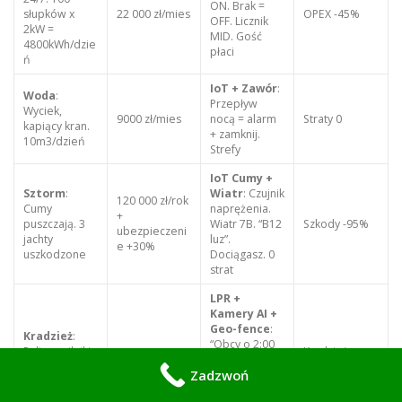
ON. Brak =
słupków x
22 000 zł/mies
OPEX -45%
OFF. Licznik
2kW =
MID. Gość
4800kWh/dzie
płaci
ń
IoT + Zawór
:
Woda
:
Przepływ
Wyciek,
9000 zł/mies
nocą = alarm
Straty 0
kapiący kran.
+ zamknij.
10m3/dzień
Strefy
IoT Cumy +
Sztorm
:
Wiatr
: Czujnik
120 000 zł/rok
Cumy
naprężenia.
+
puszczają. 3
Wiatr 7B. “B12
Szkody -95%
ubezpieczeni
jachty
luz”.
e +30%
uszkodzone
Dociągasz. 0
strat
LPR +
Kamery AI +
Geo-fence
:
Kradzież
:
“Obcy o 2:00
Paliwo, silniki,
Kradzieże
Stres + policja
przy kei C”.
z jachtów.
-90%
Zadzwoń
Syrena +
4000 zł/mies
ochrona.