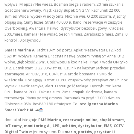
wpływa. Miejsca? Nie wiesz. Bosman biega z radiem. 20 min szukania.
Gość zdenerwowany. Prąd: każdy słupek ON 24/7. Rachunek 22 000
zł/mies. Woda: wyciek w nocy 5m3. Nikt nie wie. O 2:00 sztorm. 3 jachty
obijają się. Cumy luźne. Strata 40 000 zł. Rano: rezerwacje w zeszycie.
Overbooking. Awantura. Paliwo: dystrybutor bezobsługowy. Kradzież
300L/mies. Kamera? Nie widać. Sezon 4 mies. Zarabiasz 6 mies. Zimą: 0
kontroli, 0 przychodu.
Smart Marina AI
: Jacht 10km od portu. Apka: “Rezerwacja B12, kod
5821#”. Wpływa. Kamera LPR czyta nazwę. System: “Witaj SY Anna. B12
wolne, głębokość 2,8m”. Gość wpisuje kod na kei. Prąd + woda ON tylko
B12. Licznik start. O 22:00 wiatr 8B. Czujnik na każdym jachcie: przechył,
szarpnięcie. AI: “B07, B18, C04 luz”. Alert do bosmana + SMS do
właściciela. Dociągają. 0 strat. O 3:00 czujnik wody: przepływ 2m3/h, noc.
Wyciek. Zawór zamyka, alert. O 9:00 gość tankuje. Dystrybutor: karta +
PIN + kamera. 200L. Faktura auto. Zima: czujniki zlodzenia, kamery
termowizja. Płatny postój zimowy. Rachunek za prąd 13 000 zł/mies.
Obłożenie 95%. RevPAR 180 zł/miejsce. To
Inteligentna Marina
Smart Yacht AI
. 🛥
dom-ai.pl integruje
PMS Marina, rezerwacje online, słupki smart,
IoT cumy, monitoring AI, LPR jachtów, dystrybutor, EMS, CCTV i
Digital Twin
w jeden system. Dla
marin, portów, przystani i