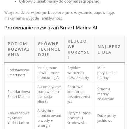
Cyfrowy bliźniak mariny do optymalizacji operacji
Wszystko działa w jednym bezpiecznym ekosystemie, zapewniając
maksymalną wygodę i efektywność.
Porównanie rozwiązań Smart Marina AI
KLUCZO
POZIOM
GŁÓWNE
WE
NAJLEPSZ
ROZWIĄZ
TECHNOL
KORZYŚC
E DLA
ANIA
OGIE
I
Inteligentne
Szybkie
Małe
Podstawowy
oświetlenie +
wdrożenie,
przystanie i
Smart Port
monitoring AI
niższe koszty
mariny
Automatyczne
Poprawa
Średnie
Standardowa
cumowanie +
komfortu i
mariny
Smart Marina
aplikacja
bezpieczeńst
żeglarskie
klienta
wa
AI vision +
Zaawansowa
Optymalizacja
monitorowani
Duże porty
ny Smart
operacji i
e wody +
jachtowe
Yacht Harbor
środowiska
energia