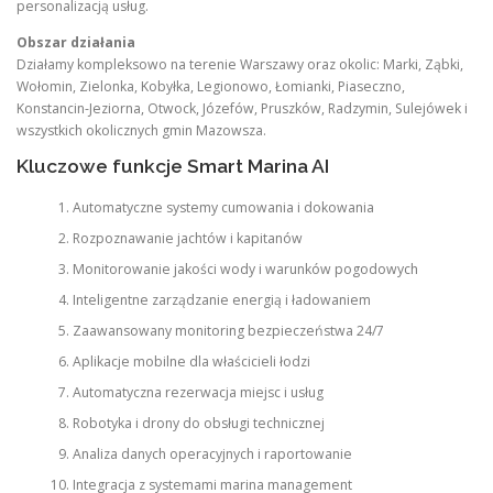
personalizacją usług.
Obszar działania
Działamy kompleksowo na terenie Warszawy oraz okolic: Marki, Ząbki,
Wołomin, Zielonka, Kobyłka, Legionowo, Łomianki, Piaseczno,
Konstancin-Jeziorna, Otwock, Józefów, Pruszków, Radzymin, Sulejówek i
wszystkich okolicznych gmin Mazowsza.
Kluczowe funkcje Smart Marina AI
Automatyczne systemy cumowania i dokowania
Rozpoznawanie jachtów i kapitanów
Monitorowanie jakości wody i warunków pogodowych
Inteligentne zarządzanie energią i ładowaniem
Zaawansowany monitoring bezpieczeństwa 24/7
Aplikacje mobilne dla właścicieli łodzi
Automatyczna rezerwacja miejsc i usług
Robotyka i drony do obsługi technicznej
Analiza danych operacyjnych i raportowanie
Integracja z systemami marina management