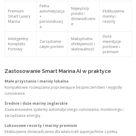
Pełna
Najwyższy
Premium
automatyzacja
Ekskluzywne
prestiż i
Smart Luxury
+
mariny i
doświadczeni
Marina
personalizacj
resorty
e
a
Duże
Inteligentny
Maksymalna
Zarządzanie
inwestycje
Kompleks
efektywność i
całym portem
portowe i
Portowy
skalowalność
premium
Zastosowanie Smart Marina AI w praktyce
Małe przystanie i mariny lokalne
Kompaktowe rozwiązania poprawiające bezpieczeństwo i wygodę
cumowania.
Średnie i duże mariny żeglarskie
Zaawansowane systemy automatycznego cumowania, monitoringu i
zarządzania energią.
Luksusowe resorty i mariny premium
Ekskluzywne doświadczenia dla właścicieli superjachtów z pełną