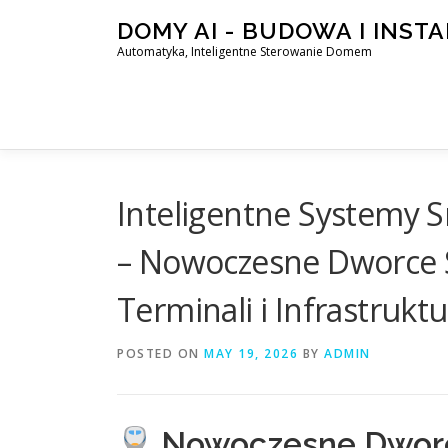
Skip
DOMY AI - BUDOWA I INST
to
Automatyka, Inteligentne Sterowanie Domem
content
Inteligentne Systemy S
– Nowoczesne Dworce S
Terminali i Infrastruk
POSTED ON
MAY 19, 2026
BY
ADMIN
Nowoczesne Dworce