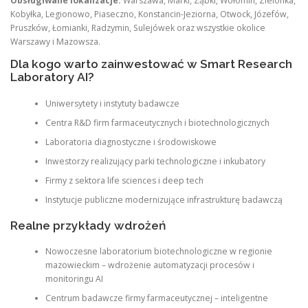
Obsługiwane lokalizacje:
Warszawa, Marki, Ząbki, Wołomin, Zielonka,
Kobyłka, Legionowo, Piaseczno, Konstancin-Jeziorna, Otwock, Józefów,
Pruszków, Łomianki, Radzymin, Sulejówek oraz wszystkie okolice
Warszawy i Mazowsza.
Dla kogo warto zainwestować w Smart Research
Laboratory AI?
Uniwersytety i instytuty badawcze
Centra R&D firm farmaceutycznych i biotechnologicznych
Laboratoria diagnostyczne i środowiskowe
Inwestorzy realizujący parki technologiczne i inkubatory
Firmy z sektora life sciences i deep tech
Instytucje publiczne modernizujące infrastrukturę badawczą
Realne przykłady wdrożeń
Nowoczesne laboratorium biotechnologiczne w regionie
mazowieckim – wdrożenie automatyzacji procesów i
monitoringu AI
Centrum badawcze firmy farmaceutycznej – inteligentne