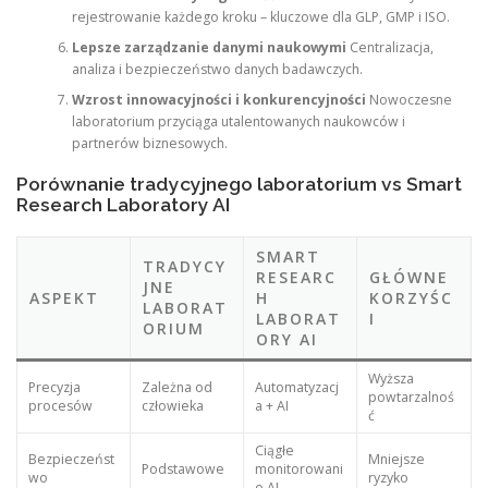
rejestrowanie każdego kroku – kluczowe dla GLP, GMP i ISO.
Lepsze zarządzanie danymi naukowymi
Centralizacja,
analiza i bezpieczeństwo danych badawczych.
Wzrost innowacyjności i konkurencyjności
Nowoczesne
laboratorium przyciąga utalentowanych naukowców i
partnerów biznesowych.
Porównanie tradycyjnego laboratorium vs Smart
Research Laboratory AI
SMART
TRADYCY
RESEARC
GŁÓWNE
JNE
ASPEKT
H
KORZYŚC
LABORAT
LABORAT
I
ORIUM
ORY AI
Wyższa
Precyzja
Zależna od
Automatyzacj
powtarzalnoś
procesów
człowieka
a + AI
ć
Ciągłe
Bezpieczeńst
Mniejsze
Podstawowe
monitorowani
wo
ryzyko
e AI