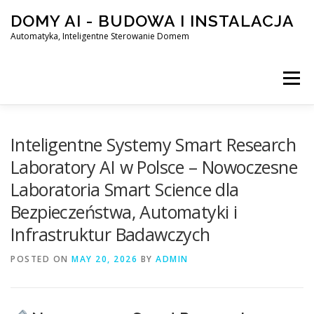
Skip
DOMY AI - BUDOWA I INSTALACJA
to
content
Automatyka, Inteligentne Sterowanie Domem
Menu
HOME
Inteligentne Systemy Smart Research
Laboratory AI w Polsce – Nowoczesne
Laboratoria Smart Science dla
SMART DOM AI – AUTOMATYKA, INTELIGENTNE STEROWA
Bezpieczeństwa, Automatyki i
Infrastruktur Badawczych
BLOG
KONTAKT
POSTED ON
MAY 20, 2026
BY
ADMIN