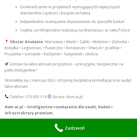
Doświadczenie w projektach wymagających najwyższych
standardów czystości i bezpieczeństwa
Indywidualne rozwiązania dopasowane do specyfiki badań
Szybka i profesjonalna realizacja na Mazowszu i w całej Polsce
Obszar działania:
Warszawa • Marki • Ząbki • Wołomin • Zielonka •
Kobyłka • Legionowo • Piaseczno • Konstancin • Otwock • Józefów •
Pruszków • Łomianki • Radzymin • Sulejówek i okolice.
Gotowi na laboratorium przyszłości – precyzyjne, bezpieczne i w
pełni inteligentne?
Skontaktuj się z nami już dziś i otrzymaj bezpłatną konsultację oraz audyt
laboratorium.
Telefon: 570 933 114
Strona: dom-ai.pl
dom-ai.pl – Inteligentne rozwiązania dla nauki, badań i
infrastruktury premium.
Inteligentne Systemy
Zadzwoń
Smart Research Laboratory AI