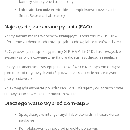
komory klimatyczne i traceability
Laboratorium uniwersyteckie – kompleksowe rozwiązanie
Smart Research Laboratory
Najczęściej zadawane pytania (FAQ)
P:
Czy system można wdrożyć w istniejącym laboratorium?
O:
Tak –
oferujemy zarówno modernizacje, jak i budowę laboratoriów od zera.
P:
Czy rozwiązania spełniają normy GLP, GMP i ISO?
O:
Tak – wszystkie
systemy są projektowane z myślą o walidacji i zgodności z regulacjami.
P:
Czy automatyzacja zastępuje naukowców?
O:
Nie – system odciąża
personel od rutynowych zadań, pozwalając skupić się na kreatywnej
pracy badawczej.
P:
Jak wygląda wsparcie po wdrożeniu?
O:
Oferujemy długoterminowe
umowy serwisowe i zdalne monitorowanie.
Dlaczego warto wybrać dom-ai.pl?
Specjalizacja w inteligentnych laboratoriach i infrastrukturze
naukowej
Kompleksowa realizacja od projektu po serwis