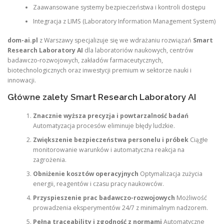
Zaawansowane systemy bezpieczeństwa i kontroli dostępu
Integracja z LIMS (Laboratory Information Management System)
dom-ai.pl
z Warszawy specjalizuje się we wdrażaniu rozwiązań
Smart
Research Laboratory AI
dla laboratoriów naukowych, centrów
badawczo-rozwojowych, zakładów farmaceutycznych,
biotechnologicznych oraz inwestycji premium w sektorze nauki i
innowacji.
Główne zalety Smart Research Laboratory AI
Znacznie wyższa precyzja i powtarzalność badań
Automatyzacja procesów eliminuje błędy ludzkie.
Zwiększenie bezpieczeństwa personelu i próbek
Ciągłe
monitorowanie warunków i automatyczna reakcja na
zagrożenia.
Obniżenie kosztów operacyjnych
Optymalizacja zużycia
energii, reagentów i czasu pracy naukowców.
Przyspieszenie prac badawczo-rozwojowych
Możliwość
prowadzenia eksperymentów 24/7 z minimalnym nadzorem.
Pełna traceability i zgodność z normami
Automatyczne