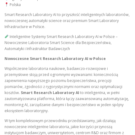
Polska
Smart Research Laboratory AI to przyszłość inteligentnych laboratoriów,
nowoczesnej automatyki science oraz premium Smart Laboratory
Infrastructure w Polsce.
Inteligentne Systemy Smart Research Laboratory AI w Polsce –
Nowoczesne Laboratoria Smart Science dla Bezpieczeństwa,
Automatyki i Infrastruktur Badawczych
Nowoczesne Smart Research Laboratory AI w Polsce
Współczesne laboratoria naukowe, badawczo-rozwojowe i
przemysłowe stoją przed ogromnymi wyzwaniami: koniecznością
zapewnienia najwyższego poziomu bezpieczeństwa, precyzji
pomiarów, zgodności z rygorystycznymi normami oraz optymalizacji
kosztów.
Smart Research Laboratory AI
to inteligentna, w pełni
zautomatyzowana platforma, która łączy zaawansowaną automatyzację,
monitoring AI, zarządzanie danymi i bezpieczeństwo w jeden spójny
ekosystem laboratoryjny.
W tym kompleksowym przewodniku przedstawiamy, jak działają
nowoczesne inteligentne laboratoria, jakie korzyści przynoszą
instytucjom badawczym, uniwersytetom, centrom R&D oraz firmom z