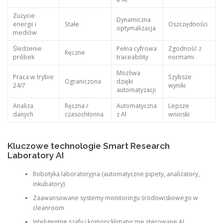
Zużycie
Dynamiczna
energii i
Stałe
Oszczędności
optymalizacja
mediów
Śledzenie
Pełna cyfrowa
Zgodność z
Ręczne
próbek
traceability
normami
Możliwa
Praca w trybie
Szybsze
Ograniczona
dzięki
24/7
wyniki
automatyzacji
Analiza
Ręczna /
Automatyczna
Lepsze
danych
czasochłonna
z AI
wnioski
Kluczowe technologie Smart Research
Laboratory AI
Robotyka laboratoryjna (automatyczne pipety, analizatory,
inkubatory)
Zaawansowane systemy monitoringu środowiskowego w
cleanroom
Inteligentne szafy i komory klimatyczne sterowane AI