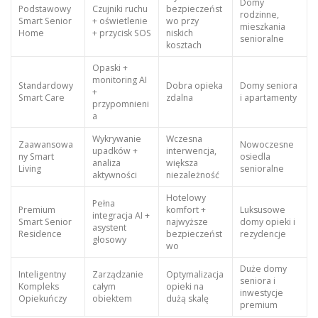
Domy
Podstawowy
Czujniki ruchu
bezpieczeńst
rodzinne,
Smart Senior
+ oświetlenie
wo przy
mieszkania
Home
+ przycisk SOS
niskich
senioralne
kosztach
Opaski +
monitoring AI
Standardowy
Dobra opieka
Domy seniora
+
Smart Care
zdalna
i apartamenty
przypomnieni
a
Wykrywanie
Wczesna
Zaawansowa
Nowoczesne
upadków +
interwencja,
ny Smart
osiedla
analiza
większa
Living
senioralne
aktywności
niezależność
Hotelowy
Pełna
Premium
komfort +
Luksusowe
integracja AI +
Smart Senior
najwyższe
domy opieki i
asystent
Residence
bezpieczeńst
rezydencje
głosowy
wo
Duże domy
Inteligentny
Zarządzanie
Optymalizacja
seniora i
Kompleks
całym
opieki na
inwestycje
Opiekuńczy
obiektem
dużą skalę
premium