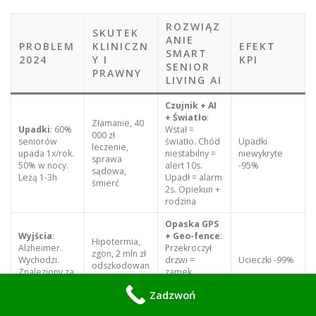
ROZWIĄZ
SKUTEK
ANIE
PROBLEM
KLINICZN
EFEKT
SMART
2024
Y I
KPI
SENIOR
PRAWNY
LIVING AI
Czujnik + AI
+ Światło
:
Złamanie, 40
Upadki
: 60%
Wstał =
000 zł
seniorów
światło. Chód
Upadki
leczenie,
upada 1x/rok.
niestabilny =
niewykryte
sprawa
50% w nocy.
alert 10s.
-95%
sądowa,
Leżą 1-3h
Upadł = alarm
śmierć
2s. Opiekun +
rodzina
Opaska GPS
Wyjścia
:
+ Geo-fence
:
Hipotermia,
Alzheimer.
Przekroczył
zgon, 2 mln zł
Wychodzi.
drzwi =
Ucieczki -99%
odszkodowan
Znaleziony za
zamek,
ie
późno
syrena, SMS.
Zadzwoń
Nie wyjdzie