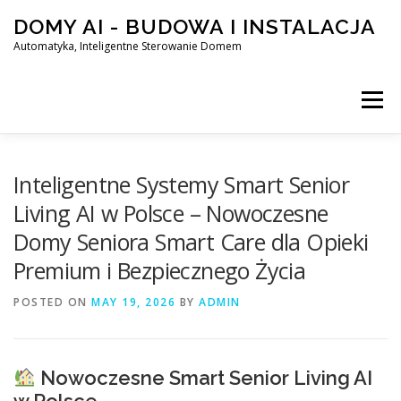
Skip
DOMY AI - BUDOWA I INSTALACJA
to
content
Automatyka, Inteligentne Sterowanie Domem
Menu
HOME
Inteligentne Systemy Smart Senior
Living AI w Polsce – Nowoczesne
Domy Seniora Smart Care dla Opieki
SMART DOM AI – AUTOMATYKA, INTELIGENTNE STEROWA
Premium i Bezpiecznego Życia
POSTED ON
BLOG
MAY 19, 2026
KONTAKT
BY
ADMIN
Nowoczesne Smart Senior Living AI