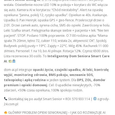
wstała. Oświetlenie nocne LED 10% w pokoju + korytarz do WC włącza
się auto. Kamera AI w korytarzu: “Chód niestabilny”. Alert na opaskę
opiekuna: “Janina, pokój 12, ryzyko upadku”. Opiekun w 40s. Asekuruje.
Upadku 0. Pan Henryk: opaska GPS + geo-fence. Przekroczył drzwi o
2:01. Drzwi zamek auto, syrena cicha, SMS do opieki. Zawrócony w holu.
Leki: Szafka smart. Pielęgniarka skanuje siebie + pacjenta + lek. “Nie ten
pacjent”. STOP. Podano 100% poprawnie. O 7:00 rodzina apka: “Mama
spała 7h 20min, tętno 72, cukier 110, wstała 2x, aktywność OK”. Spokój.
Budynek: pokój pusty = 19°C. Zajęty = 22°C. Wilg 45%. Rachunek 11 000
zł/mies. Personel: 1 na 10, bo AI pilnuje. Rotacja 12%. Czynsz 6500 zł/os.
Lista rezerwowa 30 osób. To
Inteligentny Dom Seniora Smart Care
AI
.
dom-ai.pl integruje
opaski życia, czujniki upadku, AI leki, kontrolę
wyjść, monitoring zdrowia, BMS pokoju, wezwanie SOS,
teleopiekę i apkę rodzina
w jeden system. Dla
DPS, ZOL, domów
premium i opieki domowej
. Cel: 0 upadków niewykrytych, -70%
zdarzeń, +50% czasu opiekuna, 100% spokoju rodzin.
Skontaktuj się po audyt Smart Senior + ROI: 570 933 114 |
ogrody-
24.com.pl
GŁÓWNY PROBLEM OPIEKI SENIORALNEJ – I JAK GO ROZWIĄZUJE AI