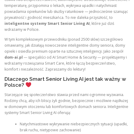
temperaturę, przypomina o lekach, wykrywa upadki i natychmiast
powiadamia opiekunów lub służby ratunkowe — jednocześnie szanując
prywatność i godność mieszkańca. To nie daleka przyszłość, to
inteligentne systemy Smart Senior Living AI
, które już dziś
wdrażamy w Polsce.
W tym kompleksowym przewodniku (ponad 2500 słów) szczegółowo
omawiamy, jak działają nowoczesne inteligentne domy seniora, domy
opieki i osiedla premium oparte na sztucznej inteligencji. Jako zespół
dom-ai.pl
— specjaliści od AI Smart Home & Security — projektujemy i
wdrażamy rozwiązania Smart Care, które łączą bezpieczeństwo,
komfort i niezależność. Zapraszamy do lektury!
Dlaczego Smart Senior Living AI jest tak ważny w
Polsce?
Starzejące się społeczeństwo stawia przed nami ogromne wyzwania.
Rodziny chcą, aby ich bliscy żyli godnie, bezpiecznie i możliwie najdłużej
w domowym otoczeniu lub komfortowych domach seniora. Inteligentne
systemy Smart Senior Living AI oferują:
Natychmiastowe wykrywanie niebezpiecznych sytuacji (upadki,
brak ruchu, nietypowe zachowanie)