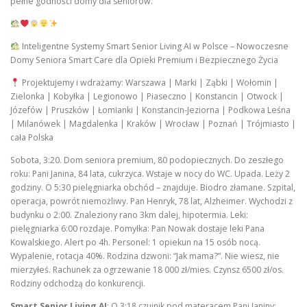
pełne godności domy dla seniorów.
Inteligentne Systemy Smart Senior Living AI w Polsce – Nowoczesne
Domy Seniora Smart Care dla Opieki Premium i Bezpiecznego Życia
Projektujemy i wdrażamy: Warszawa | Marki | Ząbki | Wołomin |
Zielonka | Kobyłka | Legionowo | Piaseczno | Konstancin | Otwock |
Józefów | Pruszków | Łomianki | Konstancin-Jeziorna | Podkowa Leśna
| Milanówek | Magdalenka | Kraków | Wrocław | Poznań | Trójmiasto |
cała Polska
Sobota, 3:20. Dom seniora premium, 80 podopiecznych. Do zeszłego
roku: Pani Janina, 84 lata, cukrzyca. Wstaje w nocy do WC. Upada. Leży 2
godziny. O 5:30 pielęgniarka obchód – znajduje. Biodro złamane. Szpital,
operacja, powrót niemożliwy. Pan Henryk, 78 lat, Alzheimer. Wychodzi z
budynku o 2:00. Znaleziony rano 3km dalej, hipotermia. Leki:
pielęgniarka 6:00 rozdaje. Pomyłka: Pan Nowak dostaje leki Pana
Kowalskiego. Alert po 4h. Personel: 1 opiekun na 15 osób nocą.
Wypalenie, rotacja 40%. Rodzina dzwoni: “Jak mama?”. Nie wiesz, nie
mierzyłeś. Rachunek za ogrzewanie 18 000 zł/mies. Czynsz 6500 zł/os.
Rodziny odchodzą do konkurencji.
Smart Senior Living AI
: O 3:18 czujnik pod materacem Pani Janiny: