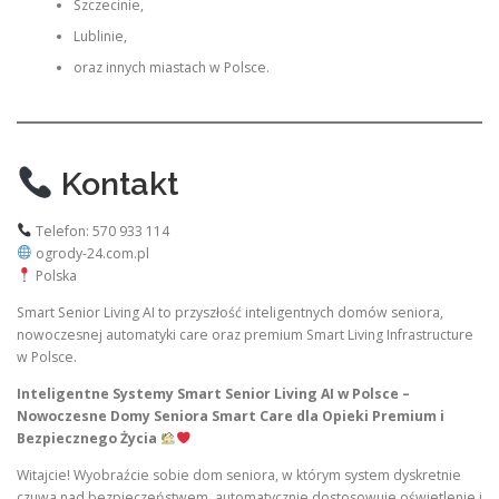
Szczecinie,
Lublinie,
oraz innych miastach w Polsce.
Kontakt
Telefon: 570 933 114
ogrody-24.com.pl
Polska
Smart Senior Living AI to przyszłość inteligentnych domów seniora,
nowoczesnej automatyki care oraz premium Smart Living Infrastructure
w Polsce.
Inteligentne Systemy Smart Senior Living AI w Polsce –
Nowoczesne Domy Seniora Smart Care dla Opieki Premium i
Bezpiecznego Życia
Witajcie! Wyobraźcie sobie dom seniora, w którym system dyskretnie
czuwa nad bezpieczeństwem, automatycznie dostosowuje oświetlenie i