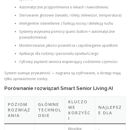
Automatyczne przypomnienia o lekach i nawodnieniu
Sterowanie głosowe (światło, rolety, telewizor, temperatura)
Inteligentne oświetlenie z funkcją nocną i detekcją ruchu
Systemy wzywania pomocy (panic button + automatyczne
powiadomienia)
Monitorowanie jakości powietrza i zapobieganie upadkom
Aplikacje dla rodziny i personelu opiekuńczego
Cyfrowy asystent seniora wspierający codzienne czynności
System szanuje prywatność — nagrania są szyfrowane, a dostęp mają
tylko upoważnione osoby.
Porównanie rozwiązań Smart Senior Living AI
KLUCZO
POZIOM
GŁÓWNE
WE
NAJLEPSZ
ROZWIĄZ
TECHNOL
KORZYŚC
E DLA
ANIA
OGIE
I
Wysokie