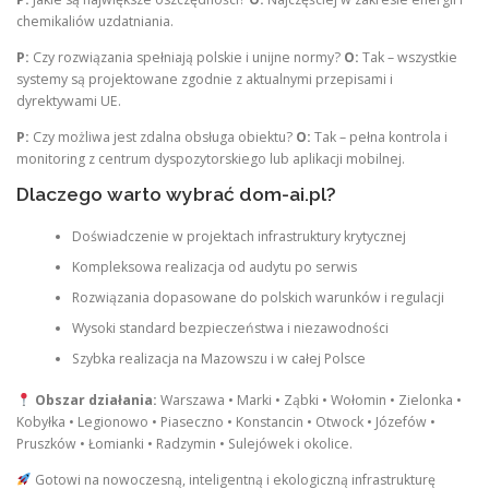
chemikaliów uzdatniania.
P:
Czy rozwiązania spełniają polskie i unijne normy?
O:
Tak – wszystkie
systemy są projektowane zgodnie z aktualnymi przepisami i
dyrektywami UE.
P:
Czy możliwa jest zdalna obsługa obiektu?
O:
Tak – pełna kontrola i
monitoring z centrum dyspozytorskiego lub aplikacji mobilnej.
Dlaczego warto wybrać dom-ai.pl?
Doświadczenie w projektach infrastruktury krytycznej
Kompleksowa realizacja od audytu po serwis
Rozwiązania dopasowane do polskich warunków i regulacji
Wysoki standard bezpieczeństwa i niezawodności
Szybka realizacja na Mazowszu i w całej Polsce
Obszar działania:
Warszawa • Marki • Ząbki • Wołomin • Zielonka •
Kobyłka • Legionowo • Piaseczno • Konstancin • Otwock • Józefów •
Pruszków • Łomianki • Radzymin • Sulejówek i okolice.
Gotowi na nowoczesną, inteligentną i ekologiczną infrastrukturę