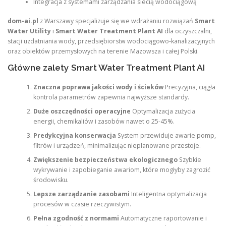
Integracja z systemami zarządzania siecią wodociągową
dom-ai.pl
z Warszawy specjalizuje się we wdrażaniu rozwiązań
Smart
Water Utility
i
Smart Water Treatment Plant AI
dla oczyszczalni,
stacji uzdatniania wody, przedsiębiorstw wodociągowo-kanalizacyjnych
oraz obiektów przemysłowych na terenie Mazowsza i całej Polski.
Główne zalety Smart Water Treatment Plant AI
Znaczna poprawa jakości wody i ścieków
Precyzyjna, ciągła
kontrola parametrów zapewnia najwyższe standardy.
Duże oszczędności operacyjne
Optymalizacja zużycia
energii, chemikaliów i zasobów nawet o 25-45%.
Predykcyjna konserwacja
System przewiduje awarie pomp,
filtrów i urządzeń, minimalizując nieplanowane przestoje.
Zwiększenie bezpieczeństwa ekologicznego
Szybkie
wykrywanie i zapobieganie awariom, które mogłyby zagrozić
środowisku.
Lepsze zarządzanie zasobami
Inteligentna optymalizacja
procesów w czasie rzeczywistym.
Pełna zgodność z normami
Automatyczne raportowanie i