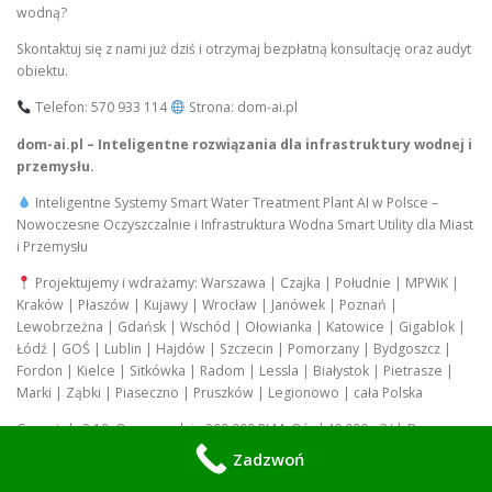
wodną?
Skontaktuj się z nami już dziś i otrzymaj bezpłatną konsultację oraz audyt
obiektu.
Telefon: 570 933 114
Strona: dom-ai.pl
dom-ai.pl – Inteligentne rozwiązania dla infrastruktury wodnej i
przemysłu.
Inteligentne Systemy Smart Water Treatment Plant AI w Polsce –
Nowoczesne Oczyszczalnie i Infrastruktura Wodna Smart Utility dla Miast
i Przemysłu
Projektujemy i wdrażamy: Warszawa | Czajka | Południe | MPWiK |
Kraków | Płaszów | Kujawy | Wrocław | Janówek | Poznań |
Lewobrzeżna | Gdańsk | Wschód | Ołowianka | Katowice | Gigablok |
Łódź | GOŚ | Lublin | Hajdów | Szczecin | Pomorzany | Bydgoszcz |
Fordon | Kielce | Sitkówka | Radom | Lessla | Białystok | Pietrasze |
Marki | Ząbki | Piaseczno | Pruszków | Legionowo | cała Polska
Czwartek, 2:10. Oczyszczalnia 200 000 RLM, Qśrd 40 000m3/d. Do
wczoraj: O 2:00 deszcz nawalny. Dopływ 120 000m3. Przelew burzowy.
Zadzwoń
8000m3 surowych do Wisły. WIOŚ kara 600 000 zł. Prasa. O 5:00