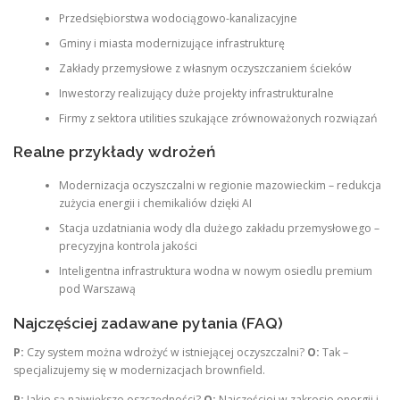
Przedsiębiorstwa wodociągowo-kanalizacyjne
Gminy i miasta modernizujące infrastrukturę
Zakłady przemysłowe z własnym oczyszczaniem ścieków
Inwestorzy realizujący duże projekty infrastrukturalne
Firmy z sektora utilities szukające zrównoważonych rozwiązań
Realne przykłady wdrożeń
Modernizacja oczyszczalni w regionie mazowieckim – redukcja
zużycia energii i chemikaliów dzięki AI
Stacja uzdatniania wody dla dużego zakładu przemysłowego –
precyzyjna kontrola jakości
Inteligentna infrastruktura wodna w nowym osiedlu premium
pod Warszawą
Najczęściej zadawane pytania (FAQ)
P:
Czy system można wdrożyć w istniejącej oczyszczalni?
O:
Tak –
specjalizujemy się w modernizacjach brownfield.
P:
Jakie są największe oszczędności?
O:
Najczęściej w zakresie energii i