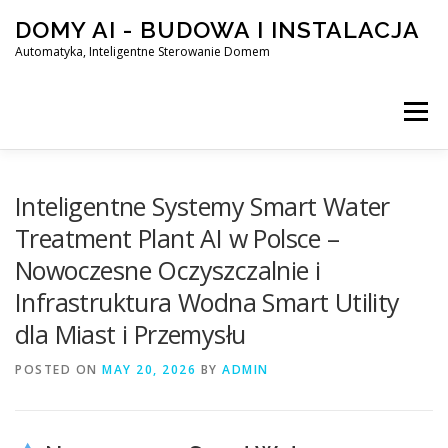
Skip
DOMY AI - BUDOWA I INSTALACJA
to
content
Automatyka, Inteligentne Sterowanie Domem
Menu
HOME
Inteligentne Systemy Smart Water
Treatment Plant AI w Polsce –
Nowoczesne Oczyszczalnie i
SMART DOM AI – AUTOMATYKA, INTELIGENTNE STEROWA
Infrastruktura Wodna Smart Utility
dla Miast i Przemysłu
BLOG
KONTAKT
POSTED ON
MAY 20, 2026
BY
ADMIN