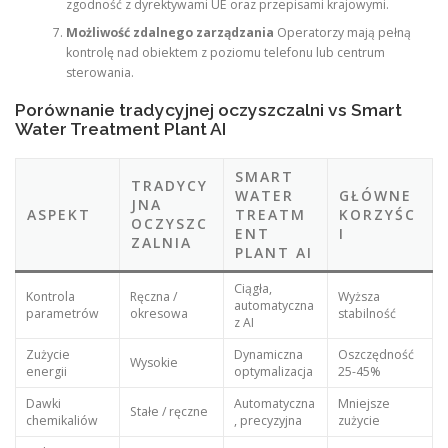
zgodność z dyrektywami UE oraz przepisami krajowymi.
Możliwość zdalnego zarządzania
Operatorzy mają pełną
kontrolę nad obiektem z poziomu telefonu lub centrum
sterowania.
Porównanie tradycyjnej oczyszczalni vs Smart
Water Treatment Plant AI
SMART
TRADYCY
WATER
GŁÓWNE
JNA
ASPEKT
TREATM
KORZYŚC
OCZYSZC
ENT
I
ZALNIA
PLANT AI
Ciągła,
Kontrola
Ręczna /
Wyższa
automatyczna
parametrów
okresowa
stabilność
z AI
Zużycie
Dynamiczna
Oszczędność
Wysokie
energii
optymalizacja
25-45%
Dawki
Automatyczna
Mniejsze
Stałe / ręczne
chemikaliów
, precyzyjna
zużycie