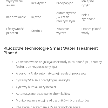
Wykrywanie
Mniejsze
Reaktywne
Predykcyjne
awarii
ryzyko
Automatyczne
Pełna
Raportowanie
Ręczne
, w czasie
zgodność
rzeczywistym
Efektywność
Znacznie
Lepsza jakość
Średnia
procesu
wyższa
wody
Kluczowe technologie Smart Water Treatment
Plant AI
Zaawansowane czujniki jakości wody (turbidność, pH, azotany,
fosfor, tlen rozpuszczony itp.)
Algorytmy AI do automatycznej regulacji procesów
Systemy SCADA z predykcyjną analityką
Cyfrowy bliźniak oczyszczalni
Automatyczne dozowanie chemikaliów
Monitorowanie wizyjne AI osadników i bioreaktorów
Integracja z systemami GIS sieci wodociągowej