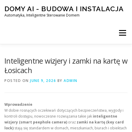
Skip
DOMY AI - BUDOWA I INSTALACJA
to
content
Automatyka, Inteligentne Sterowanie Domem
Menu
HOME
Inteligentne wizjery i zamki na kartę w
Łosicach
SMART DOM AI – AUTOMATYKA, INTELIGENTNE STEROWA
POSTED ON
JUNE 9, 2026
BY
ADMIN
BLOG
KONTAKT
Wprowadzenie
W dobie rosnących oczekiwań dotyczących bezpieczeństwa, wygody i
kontroli dostępu, nowoczesne rozwiązania takie jak
inteligentne
wizjery (smart peephole camera)
oraz
zamki na kartę (key card
lock)
stają się standardem w domach, mieszkaniach, biurach i obiektach