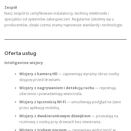
Zespół
Nasz zespół to certyfikowani instalatorzy, technicy elektroniki i
specjaliści od systemów zabezpieczeń. Regularnie szkolimy się u
producentów, dzięki czemu znamy najnowsze standardy i technologie.
Oferta usług
Inteligentne wizjery
Wizjery z kamerą HD
— zapewniają wyraźny obraz osoby
stojącej przed drzwiami.
Wizjery z nagrywaniem i detekcją ruchu
— rejestrują
zdarzenia i powiadamiają właściciela.
Wizjery z łącznością Wi‑Fi
— umożliwiają podgląd na żywo
przez aplikację mobilną.
Wizjery z dwukierunkowym dźwiękiem
— pozwalają na
rozmowę z osobą przy drzwiach bez otwierania.
Wizjery z trybem nocnym
— zapewniają widoczność w