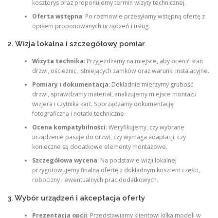
kosztorys oraz proponujemy termin wizyty technicznej.
Oferta wstępna
: Po rozmowie przesyłamy wstępną ofertę z
opisem proponowanych urządzeń i usług.
2. Wizja lokalna i szczegółowy pomiar
Wizyta technika
: Przyjeżdżamy na miejsce, aby ocenić stan
drzwi, ościeżnic, istniejących zamków oraz warunki instalacyjne.
Pomiary i dokumentacja
: Dokładnie mierzymy grubość
drzwi, sprawdzamy materiał, analizujemy miejsce montażu
wizjera i czytnika kart. Sporządzamy dokumentację
fotograficzną i notatki techniczne.
Ocena kompatybilności
: Weryfikujemy, czy wybrane
urządzenie pasuje do drzwi, czy wymaga adaptacji, czy
konieczne są dodatkowe elementy montażowe.
Szczegółowa wycena
: Na podstawie wizji lokalnej
przygotowujemy finalną ofertę z dokładnym kosztem części,
robocizny i ewentualnych prac dodatkowych.
3. Wybór urządzeń i akceptacja oferty
Prezentacja opcji
: Przedstawiamy klientowi kilka modeli w