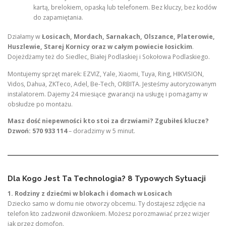
kartą, brelokiem, opaską lub telefonem. Bez kluczy, bez kodów
do zapamiętania.
Działamy w
Łosicach, Mordach, Sarnakach, Olszance, Platerowie,
Huszlewie, Starej Kornicy oraz w całym powiecie łosickim
.
Dojeżdżamy też do Siedlec, Białej Podlaskiej i Sokołowa Podlaskiego.
Montujemy sprzęt marek: EZVIZ, Yale, Xiaomi, Tuya, Ring, HIKVISION,
Vidos, Dahua, ZKTeco, Adel, Be-Tech, ORBITA. Jesteśmy autoryzowanym
instalatorem. Dajemy 24 miesiące gwarancji na usługę i pomagamy w
obsłudze po montażu.
Masz dość niepewności kto stoi za drzwiami? Zgubiłeś klucze?
Dzwoń: 570 933 114
– doradzimy w 5 minut.
Dla Kogo Jest Ta Technologia? 8 Typowych Sytuacji
1. Rodziny z dziećmi w blokach i domach w Łosicach
Dziecko samo w domu nie otworzy obcemu. Ty dostajesz zdjęcie na
telefon kto zadzwonił dzwonkiem. Możesz porozmawiać przez wizjer
jak przez domofon.