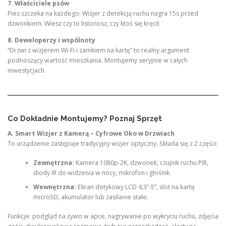
7. Właściciele psów
Pies szczeka na każdego. Wizjer z detekcją ruchu nagra 15s przed
dzwonkiem. Wiesz czy to listonosz, czy ktoś się kręcił.
8. Deweloperzy i wspólnoty
“Drzwi z wizjerem Wi-Fi i zamkiem na kartę” to realny argument
podnoszący wartość mieszkania. Montujemy seryjnie w całych
inwestycjach.
Co Dokładnie Montujemy? Poznaj Sprzęt
A. Smart Wizjer z Kamerą – Cyfrowe Oko w Drzwiach
To urządzenie zastępuje tradycyjny wizjer optyczny. Składa się z 2 części:
Zewnętrzna:
Kamera 1080p-2K, dzwonek, czujnik ruchu PIR,
diody IR do widzenia w nocy, mikrofon i głośnik.
Wewnętrzna:
Ekran dotykowy LCD 4,3”-5”, slot na kartę
microSD, akumulator lub zasilanie stałe.
Funkcje: podgląd na żywo w apce, nagrywanie po wykryciu ruchu, zdjęcia