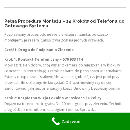
Pełna Procedura Montażu – 14 Kroków od Telefonu do
Gotowego Systemu
Rozpisaliśmy proces oddzielnie dla wizjera i zamka, bo często
montujemy je razem. Całość trwa 2-5h na jednych drzwiach.
Część I: Droga do Podpisania Zlecenia
Krok 1: Kontakt Telefoniczny – 570 933 114
Mówisz: “Dzień dobry, chcę wizjer z kamerą do mieszkania w bloku w
Łosicach” lub “Potrzebuję 3 zamki na kartę do pensjonatu w Sarnakach”.
Pytamy o: typ drzwi – stalowe/drewniane, grubość, czy jest prąd przy
drzwiach, ile osób będzie korzystać. Od razu mówimy czy da się
zamontować i jaki jest orientacyjny koszt. Umówimy bezpłatny pomiar.
Krok 2: Bezpłatna Wizja Lokalna w Łosicach i Okolicy
Dojazd na terenie Łosic gratis. Do 20 km – gratis przy zleceniu. Technik
przyjeżdża z miernikiem, katalogiem i demo. Sprawdza:
Dla wizjera:
Średnicę otworu po starym wizjerze. Grubość
Zadzwoń
drzwi 35-110mm. Czy jest miejsce na ekran po wewnętrznej.