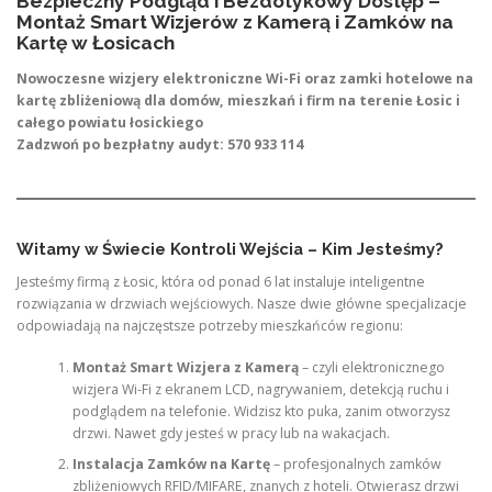
Bezpieczny Podgląd i Bezdotykowy Dostęp –
Montaż Smart Wizjerów z Kamerą i Zamków na
Kartę w Łosicach
Nowoczesne wizjery elektroniczne Wi-Fi oraz zamki hotelowe na
kartę zbliżeniową dla domów, mieszkań i firm na terenie Łosic i
całego powiatu łosickiego
Zadzwoń po bezpłatny audyt: 570 933 114
Witamy w Świecie Kontroli Wejścia – Kim Jesteśmy?
Jesteśmy firmą z Łosic, która od ponad 6 lat instaluje inteligentne
rozwiązania w drzwiach wejściowych. Nasze dwie główne specjalizacje
odpowiadają na najczęstsze potrzeby mieszkańców regionu:
Montaż Smart Wizjera z Kamerą
– czyli elektronicznego
wizjera Wi-Fi z ekranem LCD, nagrywaniem, detekcją ruchu i
podglądem na telefonie. Widzisz kto puka, zanim otworzysz
drzwi. Nawet gdy jesteś w pracy lub na wakacjach.
Instalacja Zamków na Kartę
– profesjonalnych zamków
zbliżeniowych RFID/MIFARE, znanych z hoteli. Otwierasz drzwi