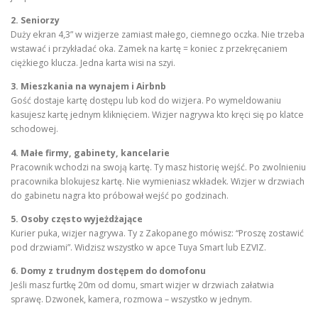
2. Seniorzy
Duży ekran 4,3” w wizjerze zamiast małego, ciemnego oczka. Nie trzeba
wstawać i przykładać oka. Zamek na kartę = koniec z przekręcaniem
ciężkiego klucza. Jedna karta wisi na szyi.
3. Mieszkania na wynajem i Airbnb
Gość dostaje kartę dostępu lub kod do wizjera. Po wymeldowaniu
kasujesz kartę jednym kliknięciem. Wizjer nagrywa kto kręci się po klatce
schodowej.
4. Małe firmy, gabinety, kancelarie
Pracownik wchodzi na swoją kartę. Ty masz historię wejść. Po zwolnieniu
pracownika blokujesz kartę. Nie wymieniasz wkładek. Wizjer w drzwiach
do gabinetu nagra kto próbował wejść po godzinach.
5. Osoby często wyjeżdżające
Kurier puka, wizjer nagrywa. Ty z Zakopanego mówisz: “Proszę zostawić
pod drzwiami”. Widzisz wszystko w apce Tuya Smart lub EZVIZ.
6. Domy z trudnym dostępem do domofonu
Jeśli masz furtkę 20m od domu, smart wizjer w drzwiach załatwia
sprawę. Dzwonek, kamera, rozmowa – wszystko w jednym.