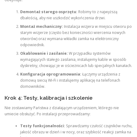
Demontaż starego osprzętu:
Robimy to z najwyższą
dbałością, aby nie uszkodzić wykończenia drzwi.
Montaż mechaniczny:
Instalacja wizjera w miejscu otworu po
starym wizjerze (często bez konieczności wiercenia nowych
otworów) oraz wymiana wkładki zamka na elektroniczny
odpowiednik.
Okablowanie i zasilanie:
W przypadku systemów
wymagających stałego zasilania, instalujemy kable w sposób
dyskretny, chowając je w ościeżnicach lub specjalnych kanałach.
Konfiguracja oprogramowania:
Łączymy urządzenia z
domową siecią Wi-Fi i instalujemy aplikację na telefonach
domowników.
Krok 4: Testy, kalibracja i szkolenie
Nie zostawiamy Państwa z działającym urządzeniem, którego nie
umiecie obsłużyć. Po instalacji przeprowadzamy:
Testy funkcjonalności:
Sprawdzamy czułość czujników ruchu,
jakość obrazu w dzień i w nocy, oraz szybkość reakcji zamka na