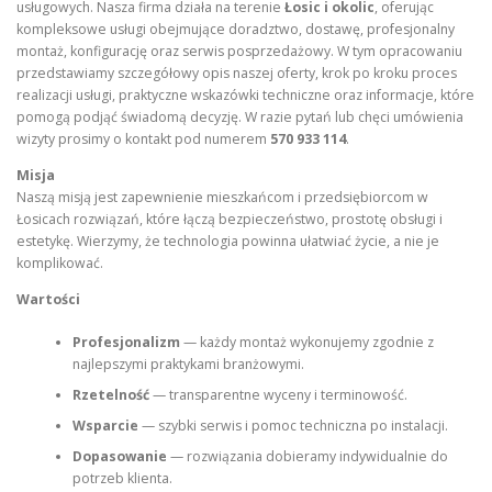
usługowych. Nasza firma działa na terenie
Łosic i okolic
, oferując
kompleksowe usługi obejmujące doradztwo, dostawę, profesjonalny
montaż, konfigurację oraz serwis posprzedażowy. W tym opracowaniu
przedstawiamy szczegółowy opis naszej oferty, krok po kroku proces
realizacji usługi, praktyczne wskazówki techniczne oraz informacje, które
pomogą podjąć świadomą decyzję. W razie pytań lub chęci umówienia
wizyty prosimy o kontakt pod numerem
570 933 114
.
Misja
Naszą misją jest zapewnienie mieszkańcom i przedsiębiorcom w
Łosicach rozwiązań, które łączą bezpieczeństwo, prostotę obsługi i
estetykę. Wierzymy, że technologia powinna ułatwiać życie, a nie je
komplikować.
Wartości
Profesjonalizm
— każdy montaż wykonujemy zgodnie z
najlepszymi praktykami branżowymi.
Rzetelność
— transparentne wyceny i terminowość.
Wsparcie
— szybki serwis i pomoc techniczna po instalacji.
Dopasowanie
— rozwiązania dobieramy indywidualnie do
potrzeb klienta.