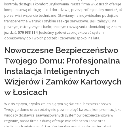
kontrolę dostępu i komfort użytkowania. Nasza firma w Łosicach oferuje
kompleksową obsługę — od doradztwa, przez profesjonalny montaż, aż
po serwis i wsparcie techniczne. Stawiamy na indywidualne podejście,
transparentne warunki i szybkie reakcje serwisowe. Jeśli zależy Ci na
pewnym, estetycznym i funkcjonalnym rozwiązaniu, skontaktuj się z nami
już dziś:
570 933 114
. Jesteśmy gotowi zaprojektować system
dopasowany do Twoich potrzeb i zapewnić spokój na lata.
Nowoczesne Bezpieczeństwo
Twojego Domu: Profesjonalna
Instalacja Inteligentnych
Wizjerów i Zamków Kartowych
w Łosicach
W dzisiejszym, szybko zmieniającym się świecie, bezpieczeństwo
Twojego domu oraz rodziny nie powinno być kwestią kompromisu. Jako
wiodący dostawca zaawansowanych systemów bezpieczeństwa w
regionie, nasza firma z dumą oferuje mieszkańcom Łosic oraz
okolicznych miejscowości profesjonalne usługi z zakresu instalacji