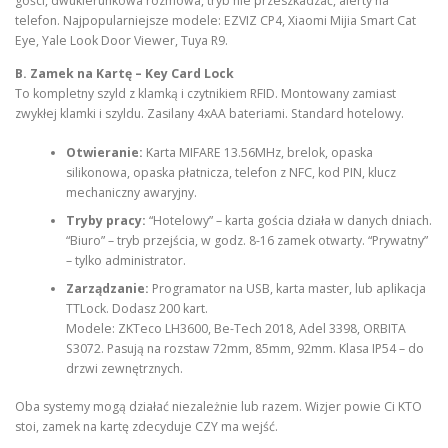
gości, dwukierunkowa rozmowa, tryb nie przeszkadzać, alerty na
telefon. Najpopularniejsze modele: EZVIZ CP4, Xiaomi Mijia Smart Cat
Eye, Yale Look Door Viewer, Tuya R9.
B. Zamek na Kartę – Key Card Lock
To kompletny szyld z klamką i czytnikiem RFID. Montowany zamiast
zwykłej klamki i szyldu. Zasilany 4xAA bateriami. Standard hotelowy.
Otwieranie:
Karta MIFARE 13.56MHz, brelok, opaska
silikonowa, opaska płatnicza, telefon z NFC, kod PIN, klucz
mechaniczny awaryjny.
Tryby pracy:
“Hotelowy” – karta gościa działa w danych dniach.
“Biuro” – tryb przejścia, w godz. 8-16 zamek otwarty. “Prywatny”
– tylko administrator.
Zarządzanie:
Programator na USB, karta master, lub aplikacja
TTLock. Dodasz 200 kart.
Modele: ZKTeco LH3600, Be-Tech 2018, Adel 3398, ORBITA
S3072. Pasują na rozstaw 72mm, 85mm, 92mm. Klasa IP54 – do
drzwi zewnętrznych.
Oba systemy mogą działać niezależnie lub razem. Wizjer powie Ci KTO
stoi, zamek na kartę zdecyduje CZY ma wejść.