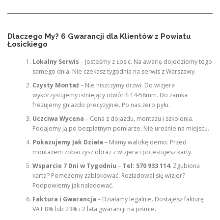
Dlaczego My? 6 Gwarancji dla Klientów z Powiatu
Łosickiego
Lokalny Serwis
– Jesteśmy z Łosic. Na awarię dojedziemy tego
samego dnia. Nie czekasz tygodnia na serwis z Warszawy.
Czysty Montaż
– Nie niszczymy drzwi. Do wizjera
wykorzystujemy istniejący otwór fi 14-58mm. Do zamka
frezujemy gniazdo precyzyjnie. Po nas zero pyłu.
Uczciwa Wycena
– Cena z dojazdu, montażu i szkolenia.
Podajemy ją po bezpłatnym pomiarze. Nie urośnie na miejscu.
Pokazujemy Jak Działa
– Mamy walizkę demo. Przed
montażem zobaczysz obraz z wizjera i potestujesz karty.
Wsparcie 7 Dni w Tygodniu
–
Tel: 570 933 114
. Zgubiona
karta? Pomożemy zablokować. Rozładował się wizjer?
Podpowiemy jak naładować.
Faktura i Gwarancja
– Działamy legalnie. Dostajesz fakturę
VAT 8% lub 23% i 2 lata gwarancji na piśmie.