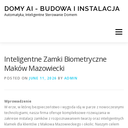
Skip
DOMY AI - BUDOWA I INSTALACJA
to
content
Automatyka, Inteligentne Sterowanie Domem
Menu
HOME
Inteligentne Zamki Biometryczne
Maków Mazowiecki
SMART DOM AI – AUTOMATYKA, INTELIGENTNE STEROWA
POSTED ON
JUNE 11, 2026
BY
ADMIN
BLOG
KONTAKT
Wprowadzenie
W erze, w której bezpieczeństwo i wygoda idą w parze z nowoczesnymi
technologiami, nasza firma oferuje kompleksowe rozwiązania w
zakresie instalacji zamków z rozpoznawaniem twarzy oraz inteligentnych
klamek dla klientów z Makowa Mazowieckiego i okolic. Naszym celem