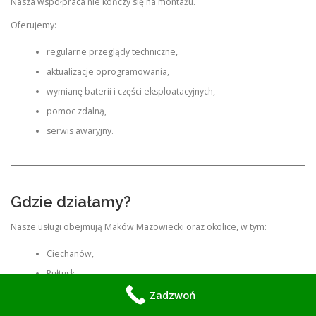
Nasza współpraca nie kończy się na montażu.
Oferujemy:
regularne przeglądy techniczne,
aktualizacje oprogramowania,
wymianę baterii i części eksploatacyjnych,
pomoc zdalną,
serwis awaryjny.
Gdzie działamy?
Nasze usługi obejmują Maków Mazowiecki oraz okolice, w tym:
Ciechanów,
Pułtusk,
Przasnysz,
Zadzwoń
Różan,