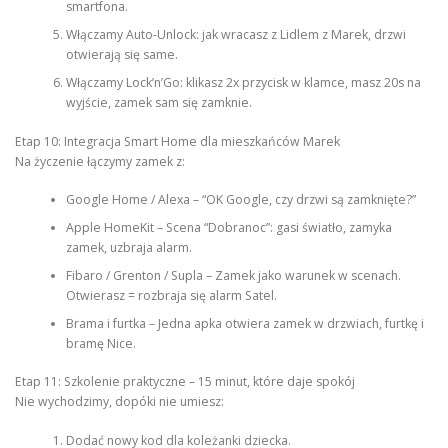
smartfona.
Włączamy Auto-Unlock: jak wracasz z Lidlem z Marek, drzwi
otwierają się same.
Włączamy Lock’n’Go: klikasz 2x przycisk w klamce, masz 20s na
wyjście, zamek sam się zamknie.
Etap 10: Integracja Smart Home dla mieszkańców Marek
Na życzenie łączymy zamek z:
Google Home / Alexa – “OK Google, czy drzwi są zamknięte?”
Apple HomeKit – Scena “Dobranoc”: gasi światło, zamyka
zamek, uzbraja alarm.
Fibaro / Grenton / Supla – Zamek jako warunek w scenach.
Otwierasz = rozbraja się alarm Satel.
Brama i furtka – Jedna apka otwiera zamek w drzwiach, furtkę i
bramę Nice.
Etap 11: Szkolenie praktyczne – 15 minut, które daje spokój
Nie wychodzimy, dopóki nie umiesz:
Dodać nowy kod dla koleżanki dziecka.