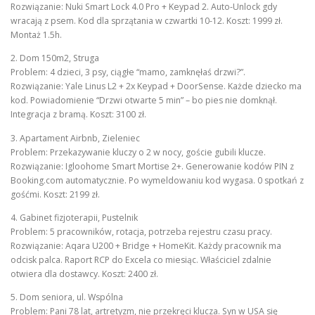
Rozwiązanie: Nuki Smart Lock 4.0 Pro + Keypad 2. Auto-Unlock gdy
wracają z psem. Kod dla sprzątania w czwartki 10-12. Koszt: 1999 zł.
Montaż 1.5h.
2. Dom 150m2, Struga
Problem: 4 dzieci, 3 psy, ciągłe “mamo, zamknęłaś drzwi?”.
Rozwiązanie: Yale Linus L2 + 2x Keypad + DoorSense. Każde dziecko ma
kod. Powiadomienie “Drzwi otwarte 5 min” – bo pies nie domknął.
Integracja z bramą. Koszt: 3100 zł.
3. Apartament Airbnb, Zieleniec
Problem: Przekazywanie kluczy o 2 w nocy, goście gubili klucze.
Rozwiązanie: Igloohome Smart Mortise 2+. Generowanie kodów PIN z
Booking.com automatycznie. Po wymeldowaniu kod wygasa. 0 spotkań z
gośćmi. Koszt: 2199 zł.
4. Gabinet fizjoterapii, Pustelnik
Problem: 5 pracowników, rotacja, potrzeba rejestru czasu pracy.
Rozwiązanie: Aqara U200 + Bridge + HomeKit. Każdy pracownik ma
odcisk palca. Raport RCP do Excela co miesiąc. Właściciel zdalnie
otwiera dla dostawcy. Koszt: 2400 zł.
5. Dom seniora, ul. Wspólna
Problem: Pani 78 lat, artretyzm, nie przekręci klucza. Syn w USA się