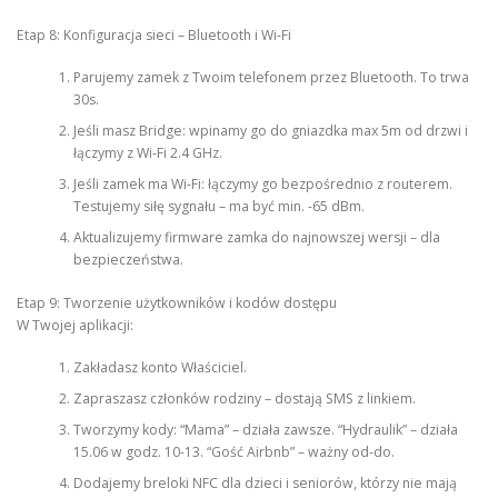
Etap 8: Konfiguracja sieci – Bluetooth i Wi-Fi
Parujemy zamek z Twoim telefonem przez Bluetooth. To trwa
30s.
Jeśli masz Bridge: wpinamy go do gniazdka max 5m od drzwi i
łączymy z Wi-Fi 2.4 GHz.
Jeśli zamek ma Wi-Fi: łączymy go bezpośrednio z routerem.
Testujemy siłę sygnału – ma być min. -65 dBm.
Aktualizujemy firmware zamka do najnowszej wersji – dla
bezpieczeństwa.
Etap 9: Tworzenie użytkowników i kodów dostępu
W Twojej aplikacji:
Zakładasz konto Właściciel.
Zapraszasz członków rodziny – dostają SMS z linkiem.
Tworzymy kody: “Mama” – działa zawsze. “Hydraulik” – działa
15.06 w godz. 10-13. “Gość Airbnb” – ważny od-do.
Dodajemy breloki NFC dla dzieci i seniorów, którzy nie mają