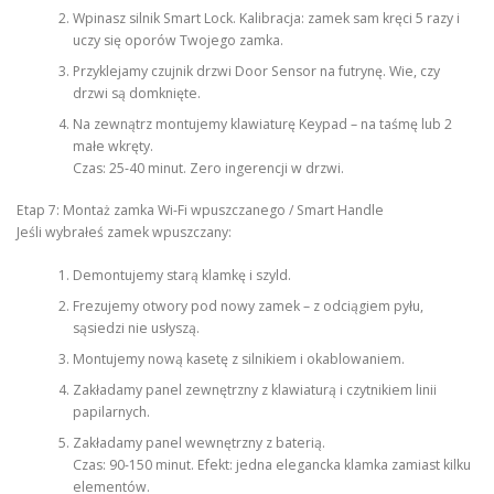
Wpinasz silnik Smart Lock. Kalibracja: zamek sam kręci 5 razy i
uczy się oporów Twojego zamka.
Przyklejamy czujnik drzwi Door Sensor na futrynę. Wie, czy
drzwi są domknięte.
Na zewnątrz montujemy klawiaturę Keypad – na taśmę lub 2
małe wkręty.
Czas: 25-40 minut. Zero ingerencji w drzwi.
Etap 7: Montaż zamka Wi-Fi wpuszczanego / Smart Handle
Jeśli wybrałeś zamek wpuszczany:
Demontujemy starą klamkę i szyld.
Frezujemy otwory pod nowy zamek – z odciągiem pyłu,
sąsiedzi nie usłyszą.
Montujemy nową kasetę z silnikiem i okablowaniem.
Zakładamy panel zewnętrzny z klawiaturą i czytnikiem linii
papilarnych.
Zakładamy panel wewnętrzny z baterią.
Czas: 90-150 minut. Efekt: jedna elegancka klamka zamiast kilku
elementów.