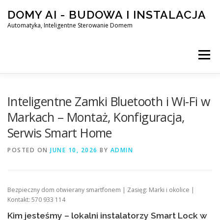
Skip
DOMY AI - BUDOWA I INSTALACJA
to
content
Automatyka, Inteligentne Sterowanie Domem
Menu
HOME
Inteligentne Zamki Bluetooth i Wi-Fi w
Markach – Montaż, Konfiguracja,
Serwis Smart Home
SMART DOM AI – AUTOMATYKA, INTELIGENTNE STEROWA
POSTED ON
JUNE 10, 2026
BY
ADMIN
BLOG
KONTAKT
Bezpieczny dom otwierany smartfonem | Zasięg: Marki i okolice |
Kontakt: 570 933 114
Kim jesteśmy – lokalni instalatorzy Smart Lock w