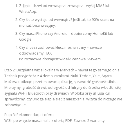
Zdjęcie drzwi od wewnątrz i zewnątrz – wyślij MMS lub
WhatsApp.
Czy klucz wystaje od wewnątrz? Jeśli tak, to 90% szans na
montaż bezinwazyjny.
Czy masz iPhone czy Android – dobierzemy HomeKit lub
Google.
Czy chcesz zachować klucz mechaniczny – zawsze
odpowiadamy: TAK.
Po rozmowie dostajesz widełki cenowe SMS-em.
Etap 2: Bezpłatna wizja lokalna w Markach – nawet tego samego dnia
Technik przyjeżdża z 4 demo-zamkami: Nuki, Tedee, Yale, Aqara.
Możesz dotknąć, przetestować aplikację, sprawdzić głośność silnika.
Mierzymy: grubość drzwi, odległość od futryny do środka wkładki, siłę
sygnału Wi-Fi i Bluetooth przy drzwiach. W bloku przy ul. Lisa Kuli
sprawdzimy, czy Bridge złapie sieć z mieszkania. Wizyta do niczego nie
zobowiązuje.
Etap 3: Rekomendacja i oferta
W 3h po wizycie masz maila z ofertą PDF. Zawsze 2 warianty: