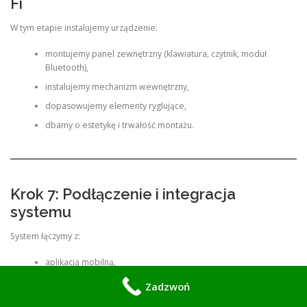
Fi
W tym etapie instalujemy urządzenie:
montujemy panel zewnętrzny (klawiatura, czytnik, moduł
Bluetooth),
instalujemy mechanizm wewnętrzny,
dopasowujemy elementy ryglujące,
dbamy o estetykę i trwałość montażu.
Krok 7: Podłączenie i integracja
systemu
System łączymy z:
aplikacją mobilną,
siecią Bluetooth lub Wi-Fi,
Zadzwoń
systemem smart home (jeśli klient posiada).