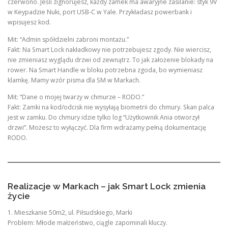
czerwono. Jeśli zignorujesz, każdy zamek ma awaryjne zasilanie: styk 9V
w Keypadzie Nuki, port USB-C w Yale. Przykładasz powerbank i
wpisujesz kod.
Mit: “Admin spółdzielni zabroni montażu.”
Fakt: Na Smart Lock nakładkowy nie potrzebujesz zgody. Nie wiercisz,
nie zmieniasz wyglądu drzwi od zewnątrz. To jak założenie blokady na
rower. Na Smart Handle w bloku potrzebna zgoda, bo wymieniasz
klamkę. Mamy wzór pisma dla SM w Markach.
Mit: “Dane o mojej twarzy w chmurze – RODO.”
Fakt: Zamki na kod/odcisk nie wysyłają biometrii do chmury. Skan palca
jest w zamku. Do chmury idzie tylko log “Użytkownik Ania otworzył
drzwi”. Możesz to wyłączyć. Dla firm wdrażamy pełną dokumentację
RODO.
Realizacje w Markach – jak Smart Lock zmienia
życie
1. Mieszkanie 50m2, ul. Piłsudskiego, Marki
Problem: Młode małżeństwo, ciągle zapominali kluczy.