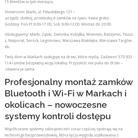
15 klientów w tym miesiącu.
Showroom: Marki, ul. Piłsudskiego 121 –
przyjdź, dotknij, przetestuj 6 zamków na żywo. Kawa gratis.
Godziny: Pon-Pt 9:00-17:00, Sob 9:00-13:00. Montaż do 20:00.
Obsługujemy: Marki, Ząbki, Zielonka, Kobyłka, Wołomin, Radzymin, Tłuszc
z, Nieporęt, Serock, Legionowo, Warszawa Białołęka, Warszawa Targów
ek.
Twój dom w Markach zasługuje na drzwi, które myślą. Zadzwoń 570 933
114 i umów bezpłatną wizję lokalną. Przyszłość nie puka do drzwi –
otwiera je sama.
Profesjonalny montaż zamków
Bluetooth i Wi-Fi w Markach i
okolicach – nowoczesne
systemy kontroli dostępu
Współczesne systemy zabezpieczeń coraz częściej opierają się na
technologii bezprzewodowej, która łączy wygodę użytkowania z