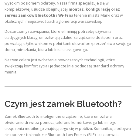
wysokim poziomem ochrony. Nasza firma specjalizuje się w
kompleksowej usłudze obejmującej
montaż, konfigurację oraz
serwis zamków Bluetooth i Wi-Fi
na terenie miasta Marki oraz w
okolicznych miejscowościach aglomeracji warszawskiej.
Dostarczamy rozwiązania, które eliminują potrzebę używania
tradycyjnych kluczy, umożliwiają zdalne zarządzanie dostępem oraz
pozwalają użytkownikom w pełni kontrolować bezpieczeństwo swojego
domu, mieszkania, biura lub lokalu usługowego.
Naszym celem jest wdrażanie nowoczesnych technologii, które
zwiększają komfort życia i jednocześnie podnoszą standard ochrony
mienia.
Czym jest zamek Bluetooth?
Zamek Bluetooth to inteligentne urządzenie, które umożliwia
otwieranie drzwi za pomocą telefonu komórkowego lub innego
urządzenia mobilnego znajdującego się w pobliżu. Komunikacja odbywa
się poprzez technologię Bluetooth Low Energy (BLE), co zapewnia