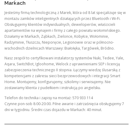
Markach
Jesteśmy firmą technologiczną z Marek, która od 8 lat specjalizuje się w
montażu zamków inteligentnych działających przez Bluetooth i Wi-Fi.
Obsługujemy klientów indywidualnych, deweloperów, właścicieli
apartamentów na wynajem i firmy z całego powiatu wołomińskiego.
Działamy w Markach, Ząbkach, Zielonce, Kobyłce, Wołominie,
Radzyminie, Tłuszczu, Nieporęcie, Legionowie oraz w północno-
wschodnich dzielnicach Warszawy: Białołęka, Targówek, Bródno.
Nasz zespół to certyfikowani instalatorzy systemów Nuki, Tedee, Yale,
Aqara, SwitchBot, Igloohome, Welock z uprawnieniami SEP i licencją
zabezpieczenia technicznego II stopnia. Łączymy wiedzę ślusarską z
kompetencjami z zakresu sieci bezprzewodowych i integracji Smart
Home. Montujemy, konfigurujemy, szkolimy i serwisujemy. Nie
zostawiamy klienta z pudełkiem i instrukcją po angielsku.
Telefon do technika i zapisy na montaż: 570 933 114
Czynne pon-sob 8:00-20:00. Pilne awarie i zatrzaśnięcia obsługujemy 7
dni w tygodniu. Średni czas dojazdu w Markach: 40 minut.