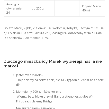
Awaryjne
Dojazd Marki
otwieranie
od 250 zł
40 min
24h
Dojazd Marki, Ząbki, Zielonka: 0 zł. Wołomin, Kobyłka, Radzymin: 0 zł. Dal
ej: 1.5 zł/km. Dla firm: Faktura VAT, leasing 0%, odroczony termin 14 dni.
Dla seniorów 70+: montaż -10%.
Dlaczego mieszkańcy Marek wybierają nas, a nie
market
Jesteśmy z Marek –
Dojedziemy na serwis dziś, nie za 2 tygodnie. Znasz nas z osie
dla.
Montujemy 200 zamków rocznie –
Wiemy, że w bloku przy ul. Bandurskiego jest słabe Wi-
Fi i od razu dajemy Bridge.
Nie sprzedajemy zamków –