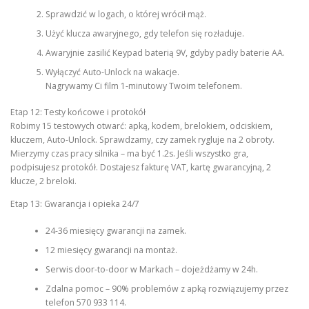
Sprawdzić w logach, o której wrócił mąż.
Użyć klucza awaryjnego, gdy telefon się rozładuje.
Awaryjnie zasilić Keypad baterią 9V, gdyby padły baterie AA.
Wyłączyć Auto-Unlock na wakacje.
Nagrywamy Ci film 1-minutowy Twoim telefonem.
Etap 12: Testy końcowe i protokół
Robimy 15 testowych otwarć: apką, kodem, brelokiem, odciskiem,
kluczem, Auto-Unlock. Sprawdzamy, czy zamek rygluje na 2 obroty.
Mierzymy czas pracy silnika – ma być 1.2s. Jeśli wszystko gra,
podpisujesz protokół. Dostajesz fakturę VAT, kartę gwarancyjną, 2
klucze, 2 breloki.
Etap 13: Gwarancja i opieka 24/7
24-36 miesięcy gwarancji na zamek.
12 miesięcy gwarancji na montaż.
Serwis door-to-door w Markach – dojeżdżamy w 24h.
Zdalna pomoc – 90% problemów z apką rozwiązujemy przez
telefon 570 933 114.