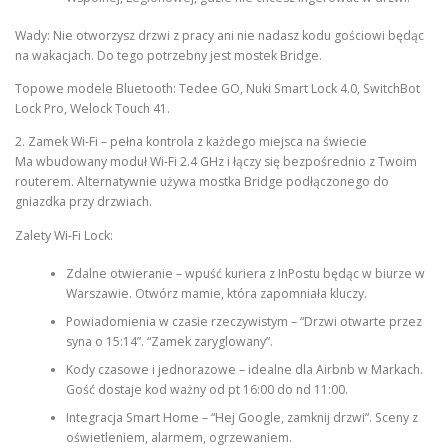
Wady: Nie otworzysz drzwi z pracy ani nie nadasz kodu gościowi będąc
na wakacjach. Do tego potrzebny jest mostek Bridge.
Topowe modele Bluetooth: Tedee GO, Nuki Smart Lock 4.0, SwitchBot
Lock Pro, Welock Touch 41.
2. Zamek Wi-Fi – pełna kontrola z każdego miejsca na świecie
Ma wbudowany moduł Wi-Fi 2.4 GHz i łączy się bezpośrednio z Twoim
routerem. Alternatywnie używa mostka Bridge podłączonego do
gniazdka przy drzwiach.
Zalety Wi-Fi Lock:
Zdalne otwieranie – wpuść kuriera z InPostu będąc w biurze w
Warszawie. Otwórz mamie, która zapomniała kluczy.
Powiadomienia w czasie rzeczywistym – “Drzwi otwarte przez
syna o 15:14”. “Zamek zaryglowany”.
Kody czasowe i jednorazowe – idealne dla Airbnb w Markach.
Gość dostaje kod ważny od pt 16:00 do nd 11:00.
Integracja Smart Home – “Hej Google, zamknij drzwi”. Sceny z
oświetleniem, alarmem, ogrzewaniem.