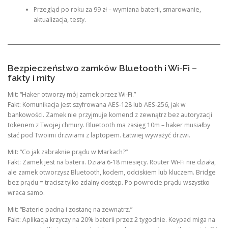
Przegląd po roku za 99 zł – wymiana baterii, smarowanie,
aktualizacja, testy.
Bezpieczeństwo zamków Bluetooth i Wi-Fi –
fakty i mity
Mit: “Haker otworzy mój zamek przez Wi-Fi.”
Fakt: Komunikacja jest szyfrowana AES-128 lub AES-256, jak w
bankowości. Zamek nie przyjmuje komend z zewnątrz bez autoryzacji
tokenem z Twojej chmury. Bluetooth ma zasięg 10m – haker musiałby
stać pod Twoimi drzwiami z laptopem. Łatwiej wyważyć drzwi.
Mit: “Co jak zabraknie prądu w Markach?”
Fakt: Zamek jest na baterii. Działa 6-18 miesięcy. Router Wi-Fi nie działa,
ale zamek otworzysz Bluetooth, kodem, odciskiem lub kluczem. Bridge
bez prądu = tracisz tylko zdalny dostęp. Po powrocie prądu wszystko
wraca samo.
Mit: “Baterie padną i zostanę na zewnątrz.”
Fakt: Aplikacja krzyczy na 20% baterii przez 2 tygodnie. Keypad miga na