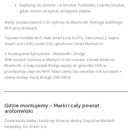
Najlepszy do domów – w Strudze, Pustelniku, Czarnej Strudze,
gdzie chcesz zarządzać dostępem zdalnie.
Wady: Zużywa baterie 2-3x szybciej niż Bluetooth. Wymaga stabilnego
Wi-Fi przy drzwiach.
Topowe modele Wi-Fi: Nuki Smart Lock 4.0 Pro, Yale Linus L2, Aqara
Smart Lock U200, Lockin G30, Igloohome Smart Mortise 2+.
3. Rozwiązanie hybrydowe – Bluetooth + Bridge
90% naszych montaży w Markach to ten wariant. Zamek działa na
Bluetooth, a mały mostek Bridge wpięty do gniazdka 230V w
przedpokoju daje mu Wi-Fi. Masz zalety obu światów: rok na baterii +
zdalny dostęp. Koszt Bridge: 299-399 zł.
Gdzie montujemy – Marki i cały powiat
wołomiński
Znany każdą klatkę i każdy typ drzwi w okolicy. Dojazd w Markach
bezpłatny. Do 20 km: 0 zł.