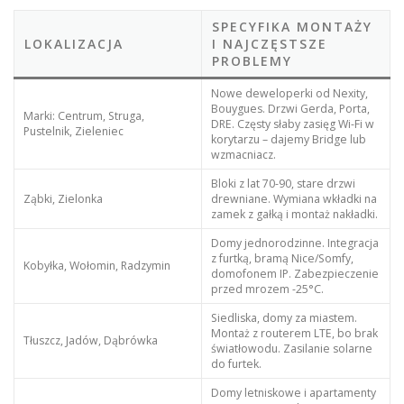
SPECYFIKA MONTAŻY
LOKALIZACJA
I NAJCZĘSTSZE
PROBLEMY
Nowe deweloperki od Nexity,
Bouygues. Drzwi Gerda, Porta,
Marki: Centrum, Struga,
DRE. Częsty słaby zasięg Wi-Fi w
Pustelnik, Zieleniec
korytarzu – dajemy Bridge lub
wzmacniacz.
Bloki z lat 70-90, stare drzwi
Ząbki, Zielonka
drewniane. Wymiana wkładki na
zamek z gałką i montaż nakładki.
Domy jednorodzinne. Integracja
z furtką, bramą Nice/Somfy,
Kobyłka, Wołomin, Radzymin
domofonem IP. Zabezpieczenie
przed mrozem -25°C.
Siedliska, domy za miastem.
Montaż z routerem LTE, bo brak
Tłuszcz, Jadów, Dąbrówka
światłowodu. Zasilanie solarne
do furtek.
Domy letniskowe i apartamenty