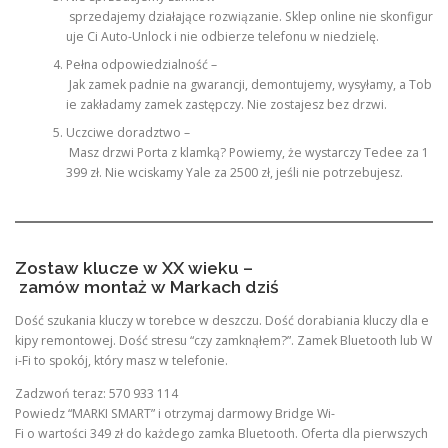
sprzedajemy działające rozwiązanie. Sklep online nie skonfigur
uje Ci Auto-Unlock i nie odbierze telefonu w niedzielę.
Pełna odpowiedzialność –
Jak zamek padnie na gwarancji, demontujemy, wysyłamy, a Tob
ie zakładamy zamek zastępczy. Nie zostajesz bez drzwi.
Uczciwe doradztwo –
Masz drzwi Porta z klamką? Powiemy, że wystarczy Tedee za 1
399 zł. Nie wciskamy Yale za 2500 zł, jeśli nie potrzebujesz.
Zostaw klucze w XX wieku –
zamów montaż w Markach dziś
Dość szukania kluczy w torebce w deszczu. Dość dorabiania kluczy dla e
kipy remontowej. Dość stresu “czy zamknąłem?”. Zamek Bluetooth lub W
i-Fi to spokój, który masz w telefonie.
Zadzwoń teraz: 570 933 114
Powiedz “MARKI SMART” i otrzymaj darmowy Bridge Wi-
Fi o wartości 349 zł do każdego zamka Bluetooth. Oferta dla pierwszych