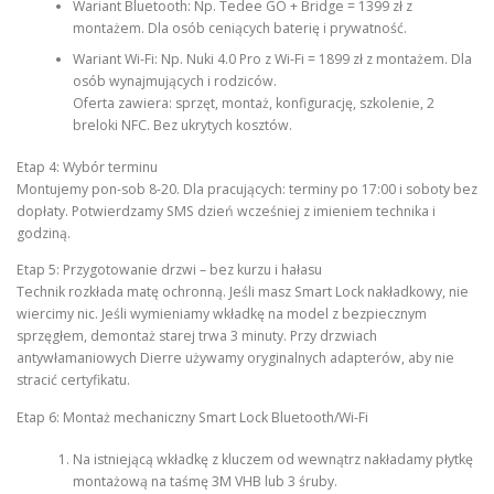
Wariant Bluetooth: Np. Tedee GO + Bridge = 1399 zł z
montażem. Dla osób ceniących baterię i prywatność.
Wariant Wi-Fi: Np. Nuki 4.0 Pro z Wi-Fi = 1899 zł z montażem. Dla
osób wynajmujących i rodziców.
Oferta zawiera: sprzęt, montaż, konfigurację, szkolenie, 2
breloki NFC. Bez ukrytych kosztów.
Etap 4: Wybór terminu
Montujemy pon-sob 8-20. Dla pracujących: terminy po 17:00 i soboty bez
dopłaty. Potwierdzamy SMS dzień wcześniej z imieniem technika i
godziną.
Etap 5: Przygotowanie drzwi – bez kurzu i hałasu
Technik rozkłada matę ochronną. Jeśli masz Smart Lock nakładkowy, nie
wiercimy nic. Jeśli wymieniamy wkładkę na model z bezpiecznym
sprzęgłem, demontaż starej trwa 3 minuty. Przy drzwiach
antywłamaniowych Dierre używamy oryginalnych adapterów, aby nie
stracić certyfikatu.
Etap 6: Montaż mechaniczny Smart Lock Bluetooth/Wi-Fi
Na istniejącą wkładkę z kluczem od wewnątrz nakładamy płytkę
montażową na taśmę 3M VHB lub 3 śruby.