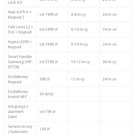
Lock 4.0
Nuki 4.0 Pro +
od 1999 zł
6-8 m-cy
24 m-ce
Keypad 2
Yale Linus L2 +
od 2499 zł
6-10 m-cy
24 m-ce
Dot + Keypad
Aqara U200 +
od 1899 zł
8-10 m-cy
24 m-ce
Keypad
Smart Handle
Samsung SHP-
od 2799 zł
10-12 m-cy
36 m-cy
DP738
Dodatkowy
399 zł
12 m-cy
24 m-ce
Keypad
Dodatkowy
39 zł/szt
brelok NFC
Integracja z
alarmem
od 199 zł
Satel
Serwis roczny
149 zł
z bateriami