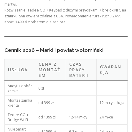
martwi.
Rozwiązanie: Tedee GO + Keypad z dużymi przyciskami + brelok NFC na
sznurku. Syn otwiera zdalnie z USA. Powiadomienie “Brak ruchu 24h”.
Koszt: 1499 zł z rabatem dla seniora.
Cennik 2026 – Marki i powiat wołomiński
CENA Z
CZAS
GWARAN
USŁUGA
MONTAŻ
PRACY
CJA
EM
BATERII
Audyt + dobór
0 zł
zamka
Montaż zamka
od 399 zł
12 m-cy usługa
klienta
Tedee GO +
od 1399 zł
12-14 m-cy
24 m-ce
Bridge Wi-Fi
Nuki Smart
od 1599 zł
6-8 m-cy
24 m-ce