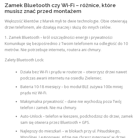
Zamek Bluetooth czy Wi-Fi – różnice, które
musisz znać przed montażem
Większość klientów z Marek myli te dwie technologie. Obie otwierają
drzwi telefonem, ale działają inaczej i służą do innych celów.
1. Zamek Bluetooth – król oszczędności energii i prywatności
Komunikuje się bezpośrednio z Twoim telefonem na odległość do 10
metrów. Nie potrzebuje internetu, routera ani chmury.
Zalety Bluetooth Lock:
Działa bez Wi-Fi i prądu w routerze – otworzysz drzwi nawet
podczas awarii internetu na osiedlu Zieleniec.
Bateria 10-18 miesięcy – bo moduł BLE zużywa 100x mniej
prądu niż Wi-Fi.
Maksymalna prywatność – dane nie wychodzą poza Twój
telefon i zamek. Nie ma chmury.
Auto-Unlock – telefon w kieszeni, podchodzisz do drzwi, zamek
sam się otwiera przez Bluetooth + GPS.
Najlepszy do mieszkań – w blokach przy ul. Piłsudskiego,
Wspólnej, Legionowej, gdzie nie chcesz ingerować w drzwi.