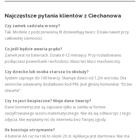
Najczęstsze pytania klientów z Ciechanowa
Czy zamek zadziała w nocy?
Tak. Modele z podczerwienią IR doświetlają twarz. Działa nawet przy
całkowitej ciemności.
Co jeśli będzie awaria prądu?
Zamek jest na bateriach. Działa 6-12 miesięcy. Przy rozładowaniu
podłączasz powerbank i wchodzisz. Masz też klucz mechaniczny.
Czy dziecko lub osoba starsza to obsłuży?
System zapisuje do 100 twarzy. Skanuje dzieci od 1,2m wzrostu. Dla
seniorów ustawiamy dodatkowo kod PIN. Jest głośny komunikat: “Drzwi
otwarte”.
Czy to jest bezpieczne? Moje dane twarzy?
Dane biometryczne są zapisane tylko w zamku w formie
zaszyfrowanego wzoru matematycznego. Nie da się odtworzyć z tego
zdjęcia. Nie wysyłamy nic do internetu bez Twojej zgody.
Ile kosztuje utrzymanie?
4 baterie AA raz na rok to około 20 zł. Aplikacja jest darmowa. Nie ma