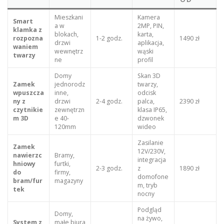
Mieszkani
Kamera
Smart
a w
2MP, PIN,
klamka z
blokach,
karta,
rozpozna
1-2 godz.
1490 zł
drzwi
aplikacja,
waniem
wewnętrz
wąski
twarzy
ne
profil
Domy
Skan 3D
Zamek
jednorodz
twarzy,
wpuszcza
inne,
odcisk
ny z
drzwi
2-4 godz.
palca,
2390 zł
czytnikie
zewnętrzn
klasa IP65,
m 3D
e 40-
dzwonek
120mm
wideo
Zasilanie
Zamek
12V/230V,
nawierzc
Bramy,
integracja
hniowy
furtki,
2-3 godz.
z
1890 zł
do
firmy,
domofone
bram/fur
magazyny
m, tryb
tek
nocny
Podgląd
Domy,
na żywo,
System z
małe biura