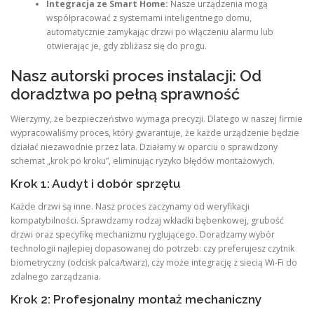
Integracja ze Smart Home:
Nasze urządzenia mogą
współpracować z systemami inteligentnego domu,
automatycznie zamykając drzwi po włączeniu alarmu lub
otwierając je, gdy zbliżasz się do progu.
Nasz autorski proces instalacji: Od
doradztwa po pełną sprawność
Wierzymy, że bezpieczeństwo wymaga precyzji. Dlatego w naszej firmie
wypracowaliśmy proces, który gwarantuje, że każde urządzenie będzie
działać niezawodnie przez lata. Działamy w oparciu o sprawdzony
schemat „krok po kroku”, eliminując ryzyko błędów montażowych.
Krok 1: Audyt i dobór sprzętu
Każde drzwi są inne. Nasz proces zaczynamy od weryfikacji
kompatybilności. Sprawdzamy rodzaj wkładki bębenkowej, grubość
drzwi oraz specyfikę mechanizmu ryglującego. Doradzamy wybór
technologii najlepiej dopasowanej do potrzeb: czy preferujesz czytnik
biometryczny (odcisk palca/twarz), czy może integrację z siecią Wi-Fi do
zdalnego zarządzania.
Krok 2: Profesjonalny montaż mechaniczny