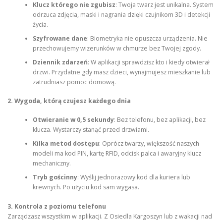
Klucz którego nie zgubisz
: Twoja twarz jest unikalna. System
odrzuca zdjęcia, maski i nagrania dzięki czujnikom 3D i detekcji
życia.
Szyfrowane dane
: Biometryka nie opuszcza urządzenia. Nie
przechowujemy wizerunków w chmurze bez Twojej zgody.
Dziennik zdarzeń
: W aplikacji sprawdzisz kto i kiedy otwierał
drzwi. Przydatne gdy masz dzieci, wynajmujesz mieszkanie lub
zatrudniasz pomoc domową.
2. Wygoda, którą czujesz każdego dnia
Otwieranie w 0,5 sekundy
: Bez telefonu, bez aplikacji, bez
klucza. Wystarczy stanąć przed drzwiami.
Kilka metod dostępu
: Oprócz twarzy, większość naszych
modeli ma kod PIN, kartę RFID, odcisk palca i awaryjny klucz
mechaniczny.
Tryb gościnny
: Wyślij jednorazowy kod dla kuriera lub
krewnych. Po użyciu kod sam wygasa.
3. Kontrola z poziomu telefonu
Zarządzasz wszystkim w aplikacji. Z Osiedla Kargoszyn lub z wakacji nad