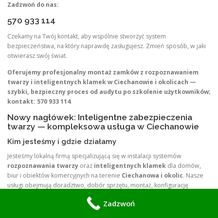
Zadzwoń do nas:
570 933 114
Czekamy na Twój kontakt, aby wspólnie stworzyć system
bezpieczeństwa, na który naprawdę zasługujesz. Zmień sposób, w jaki
otwierasz swój świat.
Oferujemy profesjonalny montaż zamków z rozpoznawaniem
twarzy i inteligentnych klamek w Ciechanowie i okolicach —
szybki, bezpieczny proces od audytu po szkolenie użytkowników;
kontakt:
570 933 114
.
Nowy nagłówek: Inteligentne zabezpieczenia
twarzy — kompleksowa usługa w Ciechanowie
Kim jesteśmy i gdzie działamy
Jesteśmy lokalną firmą specjalizującą się w instalacji systemów
rozpoznawania twarzy
oraz
inteligentnych klamek
dla domów,
biur i obiektów komercyjnych na terenie
Ciechanowa i okolic
. Nasze
usługi obejmują doradztwo, dobór sprzętu, montaż, konfigurację
sieciową, integrację z istniejącymi systemami oraz szkolenie
Zadzwoń
użytkowników. Informacje o lokalnym kontekście Ciechanowa dostępne
są w oficjalnych źródłach miejskich i kulturalnych.