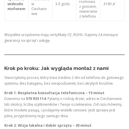
rozmowa
wideodo
w
3-5 godz.
3190 zł
z gościem,
mofonem
Ciechano
otwieranie
wie
z telefonu
Wszystkie urządzenia mają certyfikaty CE, ROHS. Dajemy 24 miesiące
gwarancji na sprzęt i usługę.
Krok po kroku: Jak wygląda montaż z nami
Stworzyliśmy proces, który trwa średnio 2 dni od telefonu do gotowego
systemu. Bez bałaganu, bez niespodzianek, bez ukrytych kosztów.
Krok 1: Bezpłatna konsultacja telefoniczna – 15 minut
Dzwonisz na
570 933 114
. Pytamy o rodzaj drzwi, adres w Ciechanowie
lub okolicy, liczbę użytkowników i Twoje oczekiwania. Od razu mówimy,
które modele pasują, i podajemy widełki cenowe. Jeśli sprawa jest
pilna, przyjedziemy tego samego dnia.
Krok 2: Wizja lokalna i dobór sprzętu – 30 minut