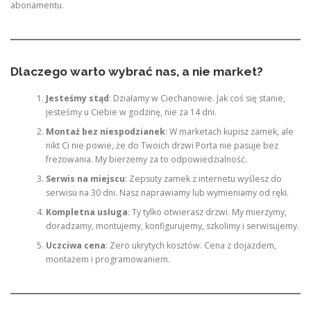
abonamentu.
Dlaczego warto wybrać nas, a nie market?
Jesteśmy stąd
: Działamy w Ciechanowie. Jak coś się stanie,
jesteśmy u Ciebie w godzinę, nie za 14 dni.
Montaż bez niespodzianek
: W marketach kupisz zamek, ale
nikt Ci nie powie, że do Twoich drzwi Porta nie pasuje bez
frezowania. My bierzemy za to odpowiedzialność.
Serwis na miejscu
: Zepsuty zamek z internetu wyślesz do
serwisu na 30 dni. Nasz naprawiamy lub wymieniamy od ręki.
Kompletna usługa
: Ty tylko otwierasz drzwi. My mierzymy,
doradzamy, montujemy, konfigurujemy, szkolimy i serwisujemy.
Uczciwa cena
: Zero ukrytych kosztów. Cena z dojazdem,
montażem i programowaniem.