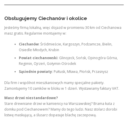
Obsługujemy Ciechanów i okolice
Jesteśmy firmą lokalną, więc dojazd w promieniu 30 km od Ciechanowa
masz gratis. Regularnie montujemy w:
Ciechanów
: Śródmieście, Kargoszyn, Podzamcze, Bielin,
Osiedle Młodych, Krubin
Powiat ciechanowski
: Glinojeck, Sońsk, Opinogóra Górna,
Regimin, Ojrzeń, Gołymin-Ośrodek
Sąsiednie powiaty
: Pułtusk, Mława, Płońsk, Przasnysz
Dla firm i wspólnot mieszkaniowych mamy specjalne pakiety.
Zamontujemy 10 zamków w bloku w 1 dzień. Wystawiamy faktury VAT.
Masz drzwi niestandardowe?
Stare drewniane drzwi w kamienicy na Warszawskiej? Brama kuta z
domku pod Ciechanowem? Mamy do tego ludzi. Nasz stolarz dorobi
listwę maskującą, a ślusarz dopasuje blachę zaczepową.