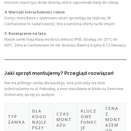
morzem otworzysz drzwi dziecku, które zapomniało karty do szkoły.
4. Wartość nieruchomości rośnie
Domy i mieszkania z systemami smart sprzedają się szybciej. W
Ciechanowie to nadal nowość, która wyróżnia ofertę na tle innych.
5. Rozwiązanie na lata
Nasze zamki mają klasę wodoszczelności IP65, działają od -25°C do
60°C. Zima w Ciechanowie im nie straszna. Bateria trzyma 6-12 miesięcy.
Jaki sprzęt montujemy? Przegląd rozwiązań
Nie ma jednego zamka dla każdego. Inne potrzeby ma dom
jednorodzinny na ul. Pułtuskiej, a inne mieszkanie w bloku na Śmiecinie.
Dobieramy sprzęt po audycie.
CENA
DLA
KLUCZ
CZAS
Z
TYP
KOGO
OWE
MONT
MONT
ZAMKA
NAJLE
FUNKC
AŻU
AŻEM
PSZY
JE
OD