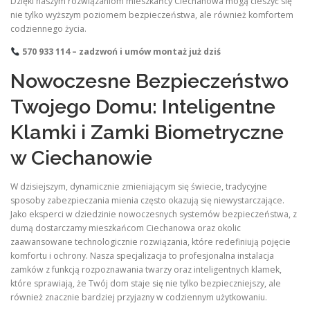
Dzięki naszym rozwiązaniom mieszkańcy Ciechanowa mogą cieszyć się
nie tylko wyższym poziomem bezpieczeństwa, ale również komfortem
codziennego życia.
570 933 114 – zadzwoń i umów montaż już dziś
Nowoczesne Bezpieczeństwo
Twojego Domu: Inteligentne
Klamki i Zamki Biometryczne
w Ciechanowie
W dzisiejszym, dynamicznie zmieniającym się świecie, tradycyjne
sposoby zabezpieczania mienia często okazują się niewystarczające.
Jako eksperci w dziedzinie nowoczesnych systemów bezpieczeństwa, z
dumą dostarczamy mieszkańcom Ciechanowa oraz okolic
zaawansowane technologicznie rozwiązania, które redefiniują pojęcie
komfortu i ochrony. Nasza specjalizacja to profesjonalna instalacja
zamków z funkcją rozpoznawania twarzy oraz inteligentnych klamek,
które sprawiają, że Twój dom staje się nie tylko bezpieczniejszy, ale
również znacznie bardziej przyjazny w codziennym użytkowaniu.