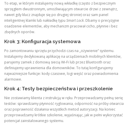
To etap, w którym instalujemy nową wkładkę (często z bezpiecznym
sprzęgłem dwustronnym, umożliwiającym otwarcie drzwi z zewnątrz,
nawet gdy klucz znajduje się po drugiej stronie) oraz sam panel
inteligentnej klamki lub nakładkę typu
Smart Lock
.
Dbamy o precyzyjne
osadzenie elementów, aby mechanizm pracował cicho, płynnie i bez
zbędnych oporów.
Krok 3: Konfiguracja systemowa
Po zamontowaniu sprzętu przychodzi czas na „ożywienie” systemu.
Instalujemy dedykowaną aplikację na urządzeniach mobilnych klientów,
parujemy zamek z domową siecią Wi-Fi lub przez Bluetooth oraz
definiujemy uprawnienia dla domowników. To tutaj konfigurujemy
najważniejsze funkcje: kody czasowe, logi wejść oraz powiadomienia
alarmowe.
Krok 4: Testy bezpieczeństwa i przeszkolenie
Nie zostawiamy klienta z instrukcją w ręku. Przeprowadzamy pełną serię
testów: sprawdzamy płynność ryglowania, odporność na próby otwarcia
oraz poprawność działania wszystkich metod autoryzacji. Na koniec
przeprowadzamy krótkie szkolenie, wyjaśniając, jak w pełni wykorzystać
potencjał zainstalowanego systemu.