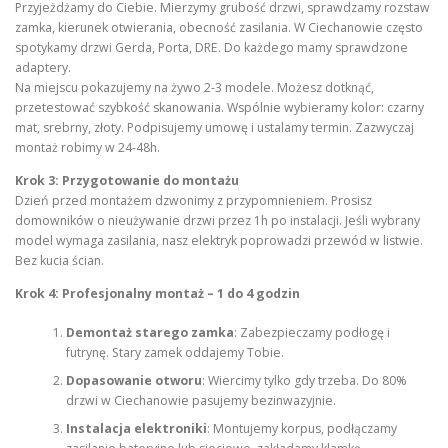
Przyjeżdżamy do Ciebie. Mierzymy grubość drzwi, sprawdzamy rozstaw
zamka, kierunek otwierania, obecność zasilania. W Ciechanowie często
spotykamy drzwi Gerda, Porta, DRE. Do każdego mamy sprawdzone
adaptery.
Na miejscu pokazujemy na żywo 2-3 modele. Możesz dotknąć,
przetestować szybkość skanowania. Wspólnie wybieramy kolor: czarny
mat, srebrny, złoty. Podpisujemy umowę i ustalamy termin. Zazwyczaj
montaż robimy w 24-48h.
Krok 3: Przygotowanie do montażu
Dzień przed montażem dzwonimy z przypomnieniem. Prosisz
domowników o nieużywanie drzwi przez 1h po instalacji. Jeśli wybrany
model wymaga zasilania, nasz elektryk poprowadzi przewód w listwie.
Bez kucia ścian.
Krok 4: Profesjonalny montaż – 1 do 4 godzin
Demontaż starego zamka
: Zabezpieczamy podłogę i
futrynę. Stary zamek oddajemy Tobie.
Dopasowanie otworu
: Wiercimy tylko gdy trzeba. Do 80%
drzwi w Ciechanowie pasujemy bezinwazyjnie.
Instalacja elektroniki
: Montujemy korpus, podłączamy