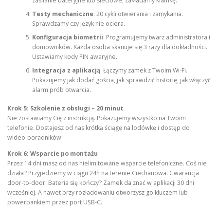
zasilanie bateryjne lub sieciowe, zakładamy klamkę.
Testy mechaniczne
: 20 cykli otwierania i zamykania.
Sprawdzamy czy język nie ociera.
Konfiguracja biometrii
: Programujemy twarz administratora i
domowników. Każda osoba skanuje się 3 razy dla dokładności.
Ustawiamy kody PIN awaryjne.
Integracja z aplikacją
: Łączymy zamek z Twoim Wi-Fi.
Pokazujemy jak dodać gościa, jak sprawdzić historię, jak włączyć
alarm prób otwarcia.
Krok 5: Szkolenie z obsługi – 20 minut
Nie zostawiamy Cię z instrukcją. Pokazujemy wszystko na Twoim
telefonie. Dostajesz od nas krótką ściągę na lodówkę i dostęp do
wideo-poradników.
Krok 6: Wsparcie po montażu
Przez 14 dni masz od nas nielimitowane wsparcie telefoniczne. Coś nie
działa? Przyjedziemy w ciągu 24h na terenie Ciechanowa. Gwarancja
door-to-door. Bateria się kończy? Zamek da znać w aplikacji 30 dni
wcześniej. A nawet przy rozładowaniu otworzysz go kluczem lub
powerbankiem przez port USB-C.