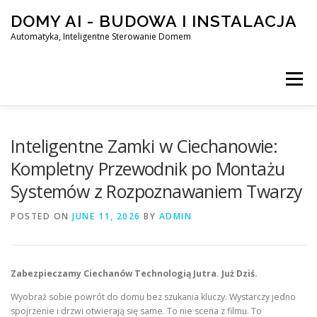
Skip
DOMY AI - BUDOWA I INSTALACJA
to
content
Automatyka, Inteligentne Sterowanie Domem
Menu
HOME
Inteligentne Zamki w Ciechanowie:
Kompletny Przewodnik po Montażu
Systemów z Rozpoznawaniem Twarzy
SMART DOM AI – AUTOMATYKA, INTELIGENTNE STEROWA
POSTED ON
JUNE 11, 2026
BY
ADMIN
BLOG
KONTAKT
Zabezpieczamy Ciechanów Technologią Jutra. Już Dziś.
Wyobraź sobie powrót do domu bez szukania kluczy. Wystarczy jedno
spojrzenie i drzwi otwierają się same. To nie scena z filmu. To