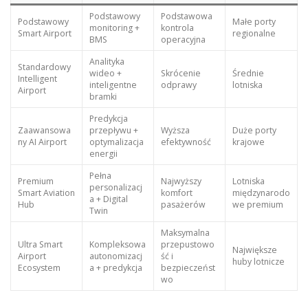
Podstawowy
Podstawowa
Podstawowy
Małe porty
monitoring +
kontrola
Smart Airport
regionalne
BMS
operacyjna
Analityka
Standardowy
wideo +
Skrócenie
Średnie
Intelligent
inteligentne
odprawy
lotniska
Airport
bramki
Predykcja
Zaawansowa
przepływu +
Wyższa
Duże porty
ny AI Airport
optymalizacja
efektywność
krajowe
energii
Pełna
Premium
Najwyższy
Lotniska
personalizacj
Smart Aviation
komfort
międzynarodo
a + Digital
Hub
pasażerów
we premium
Twin
Maksymalna
Ultra Smart
Kompleksowa
przepustowo
Największe
Airport
autonomizacj
ść i
huby lotnicze
Ecosystem
a + predykcja
bezpieczeńst
wo