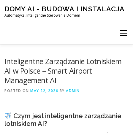
Skip
DOMY AI - BUDOWA I INSTALACJA
to
content
Automatyka, Inteligentne Sterowanie Domem
Menu
HOME
Inteligentne Zarządzanie Lotniskiem
AI w Polsce – Smart Airport
Management AI
SMART DOM AI – AUTOMATYKA, INTELIGENTNE STEROWA
POSTED ON
MAY 22, 2026
BY
ADMIN
BLOG
KONTAKT
Czym jest inteligentne zarządzanie
lotniskiem AI?