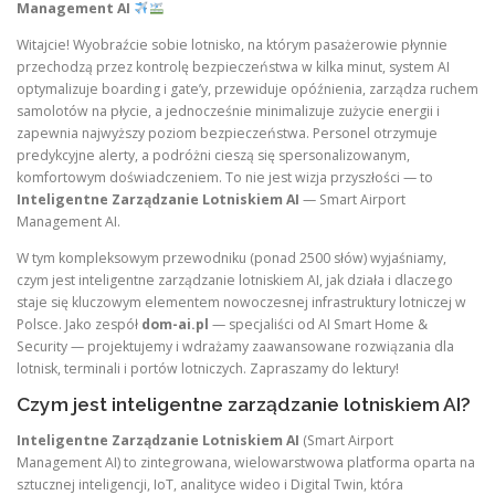
Management AI
Witajcie! Wyobraźcie sobie lotnisko, na którym pasażerowie płynnie
przechodzą przez kontrolę bezpieczeństwa w kilka minut, system AI
optymalizuje boarding i gate’y, przewiduje opóźnienia, zarządza ruchem
samolotów na płycie, a jednocześnie minimalizuje zużycie energii i
zapewnia najwyższy poziom bezpieczeństwa. Personel otrzymuje
predykcyjne alerty, a podróżni cieszą się spersonalizowanym,
komfortowym doświadczeniem. To nie jest wizja przyszłości — to
Inteligentne Zarządzanie Lotniskiem AI
— Smart Airport
Management AI.
W tym kompleksowym przewodniku (ponad 2500 słów) wyjaśniamy,
czym jest inteligentne zarządzanie lotniskiem AI, jak działa i dlaczego
staje się kluczowym elementem nowoczesnej infrastruktury lotniczej w
Polsce. Jako zespół
dom-ai.pl
— specjaliści od AI Smart Home &
Security — projektujemy i wdrażamy zaawansowane rozwiązania dla
lotnisk, terminali i portów lotniczych. Zapraszamy do lektury!
Czym jest inteligentne zarządzanie lotniskiem AI?
Inteligentne Zarządzanie Lotniskiem AI
(Smart Airport
Management AI) to zintegrowana, wielowarstwowa platforma oparta na
sztucznej inteligencji, IoT, analityce wideo i Digital Twin, która