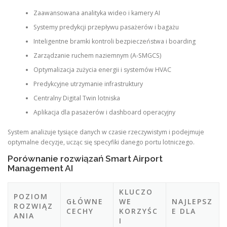
Zaawansowana analityka wideo i kamery AI
Systemy predykcji przepływu pasażerów i bagażu
Inteligentne bramki kontroli bezpieczeństwa i boarding
Zarządzanie ruchem naziemnym (A-SMGCS)
Optymalizacja zużycia energii i systemów HVAC
Predykcyjne utrzymanie infrastruktury
Centralny Digital Twin lotniska
Aplikacja dla pasażerów i dashboard operacyjny
System analizuje tysiące danych w czasie rzeczywistym i podejmuje
optymalne decyzje, ucząc się specyfiki danego portu lotniczego.
Porównanie rozwiązań Smart Airport
Management AI
KLUCZO
POZIOM
GŁÓWNE
WE
NAJLEPSZ
ROZWIĄZ
CECHY
KORZYŚC
E DLA
ANIA
I