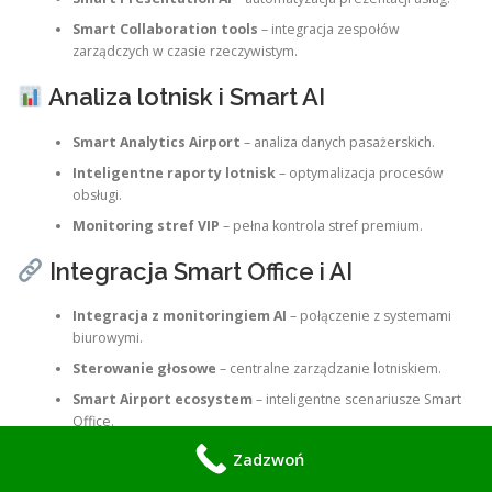
Smart Collaboration tools
– integracja zespołów
zarządczych w czasie rzeczywistym.
Analiza lotnisk i Smart AI
Smart Analytics Airport
– analiza danych pasażerskich.
Inteligentne raporty lotnisk
– optymalizacja procesów
obsługi.
Monitoring stref VIP
– pełna kontrola stref premium.
Integracja Smart Office i AI
Integracja z monitoringiem AI
– połączenie z systemami
biurowymi.
Sterowanie głosowe
– centralne zarządzanie lotniskiem.
Smart Airport ecosystem
– inteligentne scenariusze Smart
Office.
Zadzwoń
Tabela – Funkcje Smart AI dla Lotnisk