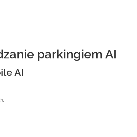
zanie parkingiem AI
le AI
ch,