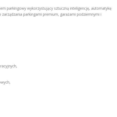
m parkingowy wykorzystujący sztuczną inteligencję, automatykę
 do zarządzania parkingami premium, garażami podziemnymi i
tracyjnych,
owych,