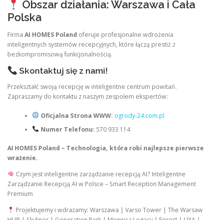
Obszar działania: Warszawa i Cała
Polska
Firma
AI HOMES Poland
oferuje profesjonalne wdrożenia
inteligentnych systemów recepcyjnych, które łączą prestiż z
bezkompromisową funkcjonalnością.
Skontaktuj się z nami!
Przekształć swoją recepcję w inteligentne centrum powitań.
Zapraszamy do kontaktu z naszym zespołem ekspertów:
Oficjalna Strona WWW:
ogrody-24.com.pl
Numer Telefonu:
570 933 114
AI HOMES Poland – Technologia, która robi najlepsze pierwsze
wrażenie.
Czym jest inteligentne zarządzanie recepcją AI? Inteligentne
Zarządzanie Recepcją AI w Polsce – Smart Reception Management
Premium
Projektujemy i wdrażamy: Warszawa | Varso Tower | The Warsaw
HUB | Skyliner | Generation Park | Mennica Legacy | Forest | LIXA |