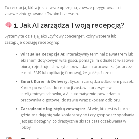
To recepcja, która jest zawsze uprzejma, zawsze przygotowana i
zawsze zintegrowana z Twoim biznesem.
1. Jak AI zarządza Twoją recepcją?
Systemy te działają jako „cyfrowy concierge”, który wspiera lub
zastępuje obsługę recepcyjną:
Wirtualna Recepcja AI:
Interaktywny terminal z awatarem lub
ekranem dotykowym wita gości, pomaga im odnaleźć właściwe
biuro, rejestruje ich wizytę i powiadamia pracownika (poprzez
e-mail, SMS lub aplikację firmową), że gość już czeka.
Smart Kurier & Delivery:
System zarządza odbiorem paczek.
Kurier po wejściu do recepcji zostawia przesyłkę w
inteligentnym schowku, a AI automatycznie powiadamia
pracownika o gotowej dostawie wraz z kodem odbioru.
Zarządzanie logistyką wewnątrz:
AI wie, kto jest w biurze,
gdzie znajdują się sale konferencyjne i czy gospodarz spotkania
jest już dostępny, co drastycznie skraca czas oczekiwania w
lobby.