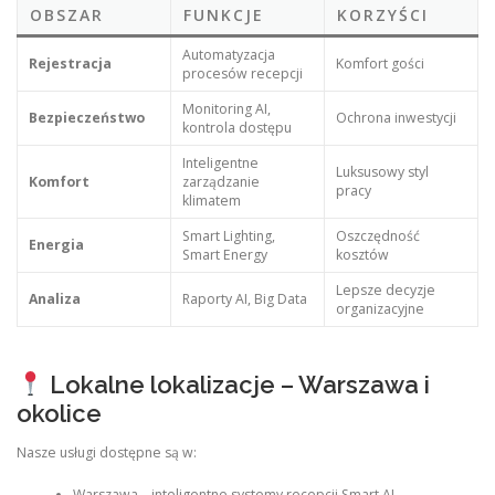
OBSZAR
FUNKCJE
KORZYŚCI
Automatyzacja
Rejestracja
Komfort gości
procesów recepcji
Monitoring AI,
Bezpieczeństwo
Ochrona inwestycji
kontrola dostępu
Inteligentne
Luksusowy styl
Komfort
zarządzanie
pracy
klimatem
Smart Lighting,
Oszczędność
Energia
Smart Energy
kosztów
Lepsze decyzje
Analiza
Raporty AI, Big Data
organizacyjne
Lokalne lokalizacje – Warszawa i
okolice
Nasze usługi dostępne są w:
Warszawa – inteligentne systemy recepcji Smart AI