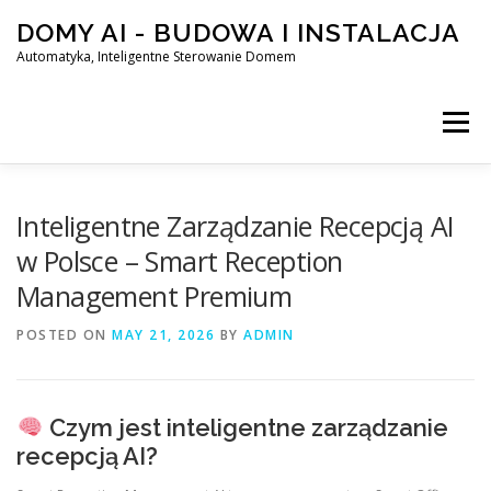
Skip
DOMY AI - BUDOWA I INSTALACJA
to
content
Automatyka, Inteligentne Sterowanie Domem
Menu
HOME
Inteligentne Zarządzanie Recepcją AI
w Polsce – Smart Reception
Management Premium
SMART DOM AI – AUTOMATYKA, INTELIGENTNE STEROWA
POSTED ON
MAY 21, 2026
BY
ADMIN
BLOG
KONTAKT
Czym jest inteligentne zarządzanie
recepcją AI?