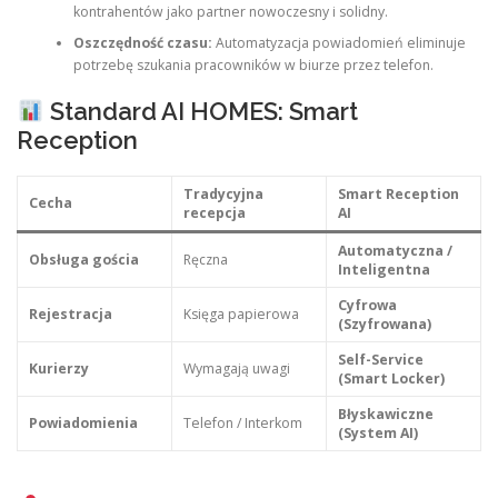
kontrahentów jako partner nowoczesny i solidny.
Oszczędność czasu:
Automatyzacja powiadomień eliminuje
potrzebę szukania pracowników w biurze przez telefon.
Standard AI HOMES: Smart
Reception
Tradycyjna
Smart Reception
Cecha
recepcja
AI
Automatyczna /
Obsługa gościa
Ręczna
Inteligentna
Cyfrowa
Rejestracja
Księga papierowa
(Szyfrowana)
Self-Service
Kurierzy
Wymagają uwagi
(Smart Locker)
Błyskawiczne
Powiadomienia
Telefon / Interkom
(System AI)