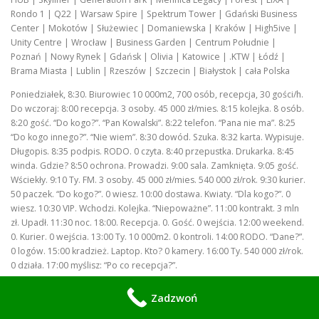
Rondo 1 | Q22 | Warsaw Spire | Spektrum Tower | Gdański Business
Center | Mokotów | Służewiec | Domaniewska | Kraków | High5ive |
Unity Centre | Wrocław | Business Garden | Centrum Południe |
Poznań | Nowy Rynek | Gdańsk | Olivia | Katowice | .KTW | Łódź |
Brama Miasta | Lublin | Rzeszów | Szczecin | Białystok | cała Polska
Poniedziałek, 8:30. Biurowiec 10 000m2, 700 osób, recepcja, 30 gości/h.
Do wczoraj: 8:00 recepcja. 3 osoby. 45 000 zł/mies. 8:15 kolejka. 8 osób.
8:20 gość. “Do kogo?”. “Pan Kowalski”. 8:22 telefon. “Pana nie ma”. 8:25
“Do kogo innego?”. “Nie wiem”. 8:30 dowód. Szuka. 8:32 karta. Wypisuje.
Długopis. 8:35 podpis. RODO. 0 czyta. 8:40 przepustka. Drukarka. 8:45
winda. Gdzie? 8:50 ochrona. Prowadzi. 9:00 sala. Zamknięta. 9:05 gość.
Wściekły. 9:10 Ty. FM. 3 osoby. 45 000 zł/mies. 540 000 zł/rok. 9:30 kurier.
50 paczek. “Do kogo?”. 0 wiesz. 10:00 dostawa. Kwiaty. “Dla kogo?”. 0
wiesz. 10:30 VIP. Wchodzi. Kolejka. “Niepoważne”. 11:00 kontrakt. 3 mln
zł. Upadł. 11:30 noc. 18:00. Recepcja. 0. Gość. 0 wejścia. 12:00 weekend.
0. Kurier. 0 wejścia. 13:00 Ty. 10 000m2. 0 kontroli. 14:00 RODO. “Dane?”.
0 logów. 15:00 kradzież. Laptop. Kto? 0 kamery. 16:00 Ty. 540 000 zł/rok.
0 działa. 17:00 myślisz: “Po co recepcja?”.
Inteligentne Zarządzanie Recepcją AI
: Poniedziałek 8:00. Biurowiec
Zadzwoń
10 000m2. 700 osób. 0 recepcji. AI. Avatar. Ekran 55″. 8:29 gość. Wchodzi.
1m. Avatar. “Dzień dobry. W czym pomóc?”. 8:30 gość. “Do Pana