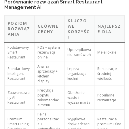
Porównanie rozwiązań Smart Restaurant
Management AI
KLUCZO
POZIOM
GŁÓWNE
WE
NAJLEPSZ
ROZWIĄZ
CECHY
KORZYŚC
E DLA
ANIA
I
Podstawowy
POS + system
Uporządkowa
Smart
rezerwacji
Małe lokale
nie zamówień
Restaurant
online
Analiza
Standardowy
Lepsza
Restauracje
sprzedaży +
Intelligent
organizacja
średniej
kitchen
Restaurant
kuchni
wielkości
display
Predykcja
Zaawansowa
Obniżenie
popytu +
Popularne
ny AI
waste i
rekomendacj
restauracje
Restaurant
wyższa marża
e menu
Pełna
Premium
personalizacj
Wyjątkowe
Restauracje
Smart Dining
a +
doświadczeni
premium i fine
Experience
optymalizacja
e gościa
dining