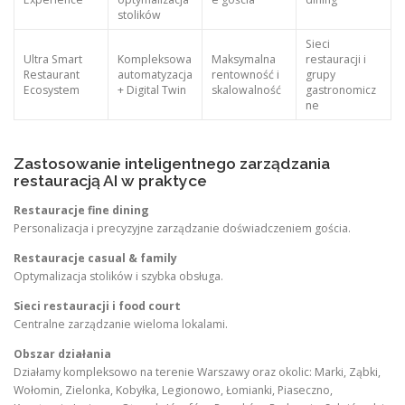
stolików
Sieci
Ultra Smart
Kompleksowa
Maksymalna
restauracji i
Restaurant
automatyzacja
rentowność i
grupy
Ecosystem
+ Digital Twin
skalowalność
gastronomicz
ne
Zastosowanie inteligentnego zarządzania
restauracją AI w praktyce
Restauracje fine dining
Personalizacja i precyzyjne zarządzanie doświadczeniem gościa.
Restauracje casual & family
Optymalizacja stolików i szybka obsługa.
Sieci restauracji i food court
Centralne zarządzanie wieloma lokalami.
Obszar działania
Działamy kompleksowo na terenie Warszawy oraz okolic: Marki, Ząbki,
Wołomin, Zielonka, Kobyłka, Legionowo, Łomianki, Piaseczno,