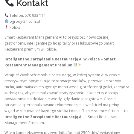
Kontakt
Telefon: 570 933 114
ogrody-24.com.pl
Polska
Smart Restaurant Management AI to przyszłość nowoczesnej
gastronomii, inteligentnego hospitality oraz luksusowego Smart
Restaurant premium w Polsce.
Inteligentne Zarządzanie Restauracją AI w Polsce – Smart
Restaurant Management Premium
Witajcie! Wyobraźcie sobie restaurację, w której system AI w czasie
rzeczywistym optymalizuje rezerwacje stolików, przewiduje szczyty
ruchu, automatycznie sugeruje menu według preferencji gości, zarządza
kuchnią tak, aby minimalizować straty żywności, a kelnerzy dostają
powiadomienia dokładnie wtedy, gdy danie jest gotowe. Goście
otrzymują spersonalizowane rekomendacje, a właściciel ma pełny
wgląd w rentowność każdego stolika i dania. To nie science-fiction — to
Inteligentne Zarządzanie Restauracją AI
— Smart Restaurant
Management Premium.
W tym kompleksowym przewodniku (ponad 2500 słów) wyjaśniamy,