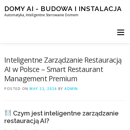
Skip
DOMY AI - BUDOWA I INSTALACJA
to
content
Automatyka, Inteligentne Sterowanie Domem
Menu
HOME
Inteligentne Zarządzanie Restauracją
AI w Polsce – Smart Restaurant
Management Premium
SMART DOM AI – AUTOMATYKA, INTELIGENTNE STEROWA
POSTED ON
MAY 22, 2026
BY
ADMIN
BLOG
KONTAKT
Czym jest inteligentne zarządzanie
restauracją AI?