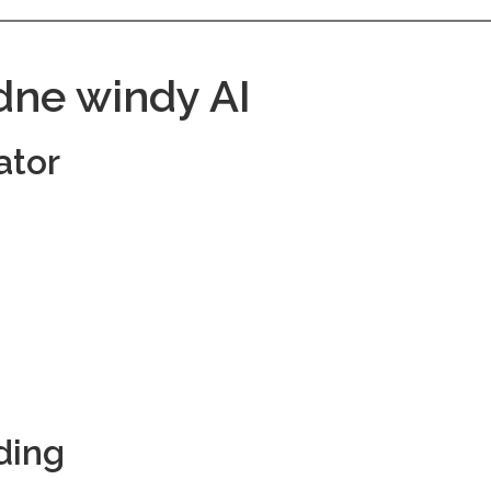
ne windy AI
ator
ding