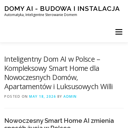
Skip
DOMY AI - BUDOWA I INSTALACJA
to
content
Automatyka, Inteligentne Sterowanie Domem
Menu
HOME
Inteligentny Dom AI w Polsce –
Kompleksowy Smart Home dla
Nowoczesnych Domów,
SMART DOM AI – AUTOMATYKA, INTELIGENTNE STEROWA
Apartamentów i Luksusowych Willi
POSTED ON
BLOG
MAY 18, 2026
KONTAKT
BY
ADMIN
Nowoczesny Smart Home AI zmienia