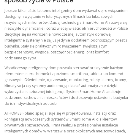
sposób życia w Polsce
Jeszcze kilkanaście lat temu inteligentny dom wydawał się rozwiązaniem
dostępnym wyłącznie w futurystycznych filmach lub luksusowych
rezydencjach milionerów. Dzisiaj technologia Smart Home AI rozwija się
niezwykle dynamicznie i coraz więcej właścicieli nieruchomości w Polsce
decyduje się na wdrożenie nowoczesnej automatyki domowej.
Inteligentne systemy nie są już jedynie dodatkiem podnoszącym prestiż
budynku. Stały się praktycznym rozwiązaniem zwiększającym
bezpieczeństwo, wygodę, oszczędność energii oraz komfort
codziennego życia.
Współczesny inteligentny dom pozwala sterować praktycznie każdym
elementem nieruchomości z poziomu smartfona, tabletu lub komend
głosowych. Oświetlenie, ogrzewanie, monitoring, rolety, alarmy, bramy,
klimatyzacja czy systemy audio mogą działać automatycznie dzięki
wykorzystaniu sztucznej inteligencji. System Smart Home AI analizuje
codzienne zachowania mieszkańców i dostosowuje ustawienia budynku
do ich indywidualnych potrzeb.
AI HOMES Poland specjalizuje się w projektowaniu, instalacji oraz
konfiguracji nowoczesnych systemów Smart Home AI dla klientów
prywatnych i biznesowych. Firma realizuje profesjonalne instalacje
inteligentnych domów w Warszawie oraz okolicznych miejscowościach,