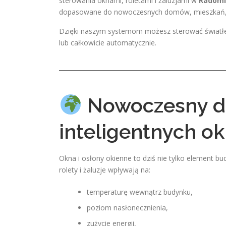
sterowania oknami, roletami i żaluzjami w
Radomi
dopasowane do nowoczesnych domów, mieszkań, b
Dzięki naszym systemom możesz sterować światłe
lub całkowicie automatycznie.
Nowoczesny do
inteligentnych ok
Okna i osłony okienne to dziś nie tylko element 
rolety i żaluzje wpływają na:
temperaturę wewnątrz budynku,
poziom nasłonecznienia,
zużycie energii,