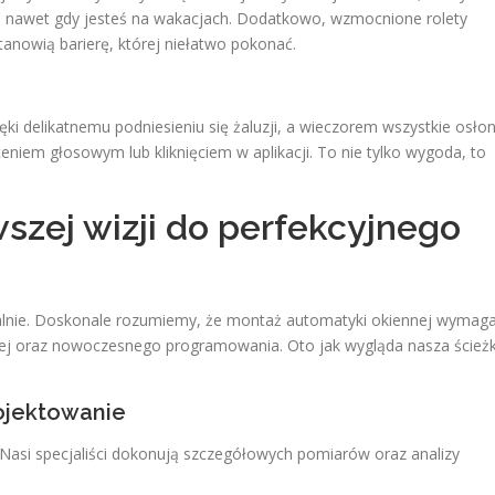
, nawet gdy jesteś na wakacjach. Dodatkowo, wzmocnione rolety
nowią barierę, której niełatwo pokonać.
ki delikatnemu podniesieniu się żaluzji, a wieczorem wszystkie osło
iem głosowym lub kliknięciem w aplikacji. To nie tylko wygoda, to
szej wizji do perfekcyjnego
dualnie. Doskonale rozumiemy, że montaż automatyki okiennej wymag
lanej oraz nowoczesnego programowania. Oto jak wygląda nasza ścież
rojektowanie
 Nasi specjaliści dokonują szczegółowych pomiarów oraz analizy