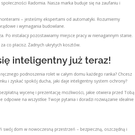
 społeczności Radomia. Nasza marka buduje się na zaufaniu i
 monterami – jesteśmy ekspertami od automatyki. Rozumiemy
koprądowe i wymagania budowlane.
. Po instalacji pozostawiamy miejsce pracy w nienagannym stanie.
za co płacisz. Żadnych ukrytych kosztów.
ę inteligentny już teraz!
ć ręcznego podnoszenia rolet w całym domu każdego ranka? Chcesz
u i zyskać spokój ducha, jaki daje inteligentny system ochrony?
ezpłatną wycenę i prezentację możliwości, jakie otwiera przed Tobą
 odpowie na wszystkie Twoje pytania i doradzi rozwiązanie idealnie
ień swój dom w nowoczesną przestrzeń – bezpieczną, oszczędną i