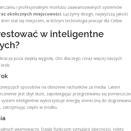
ostarczaniu i profesjonalnym montażu zaawansowanych systemów
az okolicznych miejscowości
. Łączymy design, najwyższą jakość
dom stał się miejscem, w którym technologia pracuje dla Ciebie.
estować w inteligentne
nych?
wykracza poza zwykłą wygodę. Oto dlaczego coraz więcej naszych
 krok:
rok
teczniejszych sposobów na obniżenie rachunków za media. Latem
cznienie jest zbyt duże, zapobiegając przegrzewaniu się pomieszcz
 system inteligentnie wykorzystuje energię słoneczną do dogrzewani
, zatrzymując ciepło w środku.
ia
jalnych włamywaczy. Dzięki funkcjom symulacji obecności, rolety