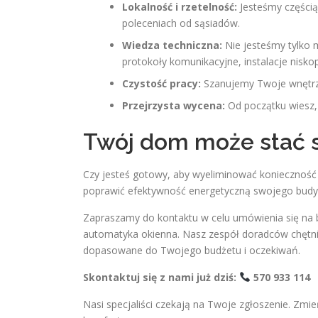
Lokalność i rzetelność:
Jesteśmy częścią
poleceniach od sąsiadów.
Wiedza techniczna:
Nie jesteśmy tylko
protokoły komunikacyjne, instalacje nis
Czystość pracy:
Szanujemy Twoje wnętrza
Przejrzysta wycena:
Od początku wiesz, 
Twój dom może stać si
Czy jesteś gotowy, aby wyeliminować koniecznoś
poprawić efektywność energetyczną swojego budynk
Zapraszamy do kontaktu w celu umówienia się na b
automatyka okienna. Nasz zespół doradców chętnie
dopasowane do Twojego budżetu i oczekiwań.
Skontaktuj się z nami już dziś:
570 933 114
Nasi specjaliści czekają na Twoje zgłoszenie. Zm