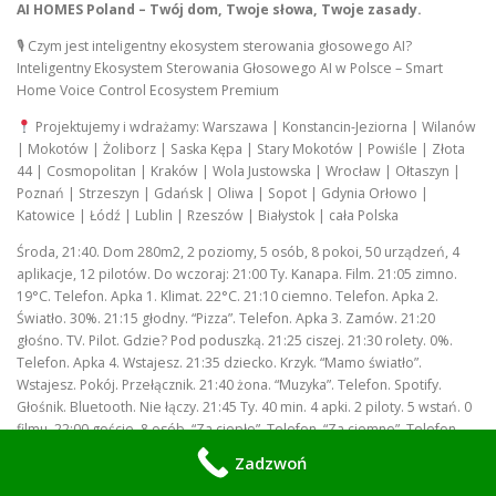
AI HOMES Poland – Twój dom, Twoje słowa, Twoje zasady.
🎙 Czym jest inteligentny ekosystem sterowania głosowego AI?
Inteligentny Ekosystem Sterowania Głosowego AI w Polsce – Smart
Home Voice Control Ecosystem Premium
Projektujemy i wdrażamy: Warszawa | Konstancin-Jeziorna | Wilanów
| Mokotów | Żoliborz | Saska Kępa | Stary Mokotów | Powiśle | Złota
44 | Cosmopolitan | Kraków | Wola Justowska | Wrocław | Ołtaszyn |
Poznań | Strzeszyn | Gdańsk | Oliwa | Sopot | Gdynia Orłowo |
Katowice | Łódź | Lublin | Rzeszów | Białystok | cała Polska
Środa, 21:40. Dom 280m2, 2 poziomy, 5 osób, 8 pokoi, 50 urządzeń, 4
aplikacje, 12 pilotów. Do wczoraj: 21:00 Ty. Kanapa. Film. 21:05 zimno.
19°C. Telefon. Apka 1. Klimat. 22°C. 21:10 ciemno. Telefon. Apka 2.
Światło. 30%. 21:15 głodny. “Pizza”. Telefon. Apka 3. Zamów. 21:20
głośno. TV. Pilot. Gdzie? Pod poduszką. 21:25 ciszej. 21:30 rolety. 0%.
Telefon. Apka 4. Wstajesz. 21:35 dziecko. Krzyk. “Mamo światło”.
Wstajesz. Pokój. Przełącznik. 21:40 żona. “Muzyka”. Telefon. Spotify.
Głośnik. Bluetooth. Nie łączy. 21:45 Ty. 40 min. 4 apki. 2 piloty. 5 wstań. 0
filmu. 22:00 goście. 8 osób. “Za ciepło”. Telefon. “Za ciemno”. Telefon.
“Muzyka”. Telefon. Ty. Kelner. 0 gościa. 22:30 sąsiad. “Za głośno”. Puka.
Zadzwoń
23:00 Ty. 280m2. 50 urządzeń. Czujesz się jak IT. 0 dom. 23:30 dziecko.
“Siri nie rozumie”. Po polsku. 0:00 Ty. 40 lat. 12 pilotów. 0 życia.