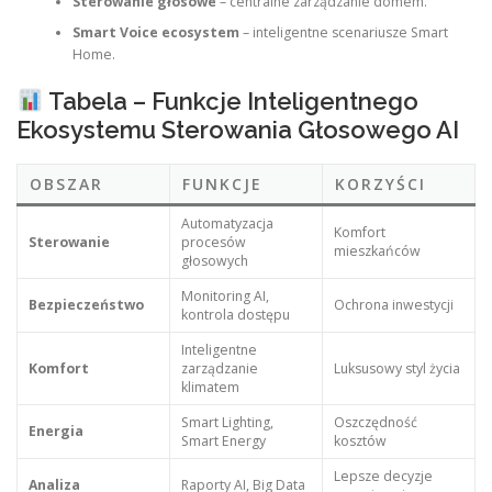
Sterowanie głosowe
– centralne zarządzanie domem.
Smart Voice ecosystem
– inteligentne scenariusze Smart
Home.
Tabela – Funkcje Inteligentnego
Ekosystemu Sterowania Głosowego AI
OBSZAR
FUNKCJE
KORZYŚCI
Automatyzacja
Komfort
Sterowanie
procesów
mieszkańców
głosowych
Monitoring AI,
Bezpieczeństwo
Ochrona inwestycji
kontrola dostępu
Inteligentne
Komfort
zarządzanie
Luksusowy styl życia
klimatem
Smart Lighting,
Oszczędność
Energia
Smart Energy
kosztów
Lepsze decyzje
Analiza
Raporty AI, Big Data