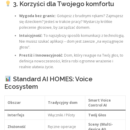
3. Korzyści dla Twojego komfortu
Wygoda bez granic:
Gotujesz z brudnymi rękami? Zajmujesz
się dzieckiem? Jesteś w trakcie pracy? Wystarczy krótkie
polecenie głosowe, by zarządzać domem.
Intuicyjność:
To najszybszy sposób komunikacji z technologią.
Nie musisz szukać aplikacji – dom jest zawsze „na wyciągnięcie
głosu”.
Prestiż i Innowacyjność:
Dom, który reaguje na Twój głos, to
definicja nowoczesności, która robi ogromne wrażenie i
realnie ułatwia życie.
Standard AI HOMES: Voice
Ecosystem
Smart Voice
Obszar
Tradycyjny dom
Control AI
Interfejs
Włączniki / Piloty
Twój Głos
Sceny (Multi-
Złożoność
Ręczne operacje
device AI)