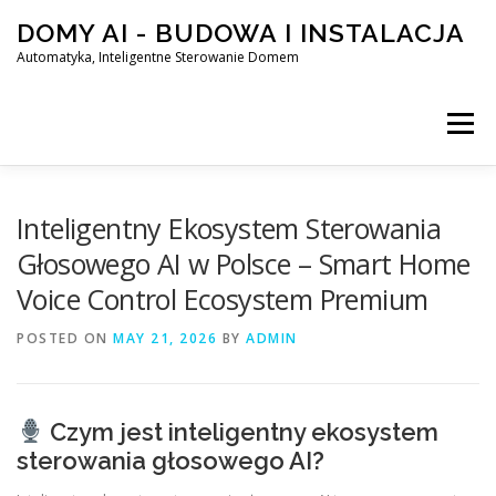
Skip
DOMY AI - BUDOWA I INSTALACJA
to
content
Automatyka, Inteligentne Sterowanie Domem
Menu
HOME
Inteligentny Ekosystem Sterowania
Głosowego AI w Polsce – Smart Home
Voice Control Ecosystem Premium
SMART DOM AI – AUTOMATYKA, INTELIGENTNE STEROWA
POSTED ON
MAY 21, 2026
BY
ADMIN
BLOG
KONTAKT
Czym jest inteligentny ekosystem
sterowania głosowego AI?