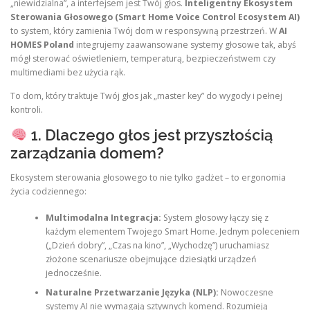
„niewidzialna”, a interfejsem jest Twój głos.
Inteligentny Ekosystem
Sterowania Głosowego (Smart Home Voice Control Ecosystem AI)
to system, który zamienia Twój dom w responsywną przestrzeń. W
AI
HOMES Poland
integrujemy zaawansowane systemy głosowe tak, abyś
mógł sterować oświetleniem, temperaturą, bezpieczeństwem czy
multimediami bez użycia rąk.
To dom, który traktuje Twój głos jak „master key” do wygody i pełnej
kontroli.
1. Dlaczego głos jest przyszłością
zarządzania domem?
Ekosystem sterowania głosowego to nie tylko gadżet – to ergonomia
życia codziennego:
Multimodalna Integracja:
System głosowy łączy się z
każdym elementem Twojego Smart Home. Jednym poleceniem
(„Dzień dobry”, „Czas na kino”, „Wychodzę”) uruchamiasz
złożone scenariusze obejmujące dziesiątki urządzeń
jednocześnie.
Naturalne Przetwarzanie Języka (NLP):
Nowoczesne
systemy AI nie wymagają sztywnych komend. Rozumieją