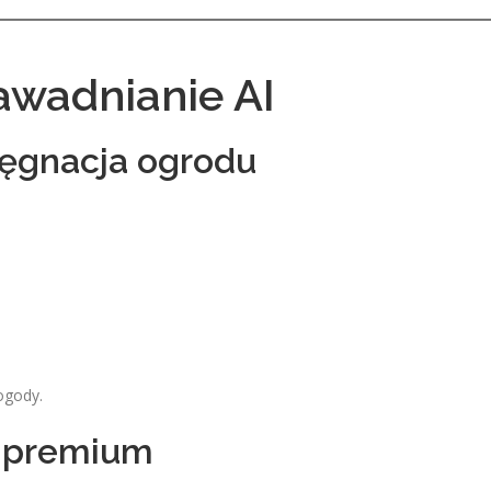
awadnianie AI
ęgnacja ogrodu
ogody.
d premium