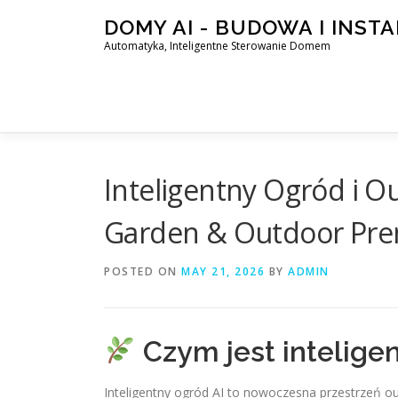
Skip
DOMY AI - BUDOWA I INST
to
Automatyka, Inteligentne Sterowanie Domem
content
Inteligentny Ogród i O
Garden & Outdoor Pr
POSTED ON
MAY 21, 2026
BY
ADMIN
Czym jest intelige
Inteligentny ogród AI to nowoczesna przestrzeń o