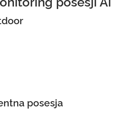
nitoring posesji AI
tdoor
entna posesja