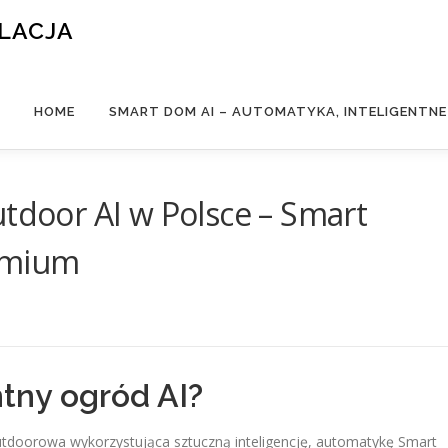
ALACJA
HOME
SMART DOM AI – AUTOMATYKA, INTELIGENTN
utdoor AI w Polsce – Smart
emium
ntny ogród AI?
utdoorowa wykorzystująca sztuczną inteligencję, automatykę Smart