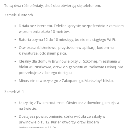
To są dwa różne światy, choć oba otwierają się telefonem.
Zamek Bluetooth
Działa bez internetu. Telefon łączy się bezpośrednio z zamkiem
w promieniu około 10 metrów.
Bateria trzyma 12 do 18 miesięcy, bo nie ma ciągłego Wi-Fi.
Otwierasz zbliżeniowo, przyciskiem w aplikacji, kodem na
klawiaturze, odciskiem palca.
Idealny dla domu w Brwinowie przy ul. Szkolnej, mieszkania w
bloku w Pruszkowie, drzwi do gabinetu w Podkowie Leśnej. Nie
potrzebujesz zdalnego dostępu.
Minus: nie otworzysz go z Zakopanego. Musisz być blisko.
Zamek Wi-Fi
Łączy się z Twoim routerem. Otwierasz z dowolnego miejsca
na świecie.
Dostajesz powiadomienie: córka wróciła ze szkoły w
Brwinowie o 15:12. Kurier otworzył drzwi kodem
jednorazowym o 11:04.