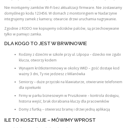
Nie montujemy zamków Wi-Fi bez aktualizacji firmware. Nie zostawiamy
domyślnego kodu 123456. W domach z monitoringiem w Nadarzynie
integrujemy zamek z kamerą: otwarcie drzwi uruchamia nagrywanie.
Zgodnie z RODO nie kopiujemy odcisków palców, są przechowywane
tylko w pamięci zamka.
DLA KOGO TO JEST W BRWINOWIE
Rodziny z dziećmi w szkole przy ul. Lilpopa – dziecko nie zgubi
klucza, otworzy kodem
Wynajem krótkoterminowy w okolicy WKD – gość dostaje kod
ważny 3 dni, Ty nie jedziesz z Milanówka
Seniorzy – duże przyciski na klawiaturze, otwieranie telefonem
dla opiekunki
Firmy w parku biznesowym w Pruszkowie – kontrola dostępu,
historia wejść, brak dorabiania kluczy dla pracowników
Domy z furtką – otwierasz bramę i drzwi jedną aplikacją
ILE TO KOSZTUJE – MÓWIMY WPROST