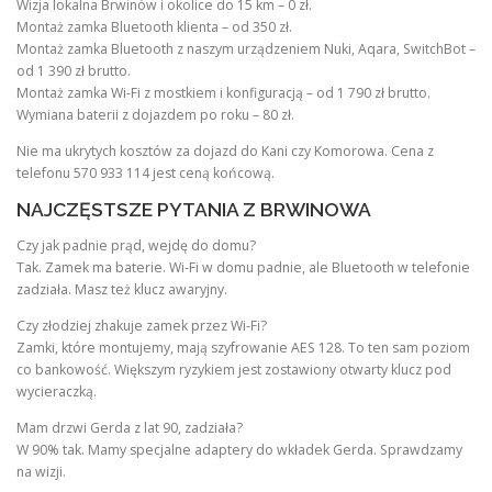
Wizja lokalna Brwinów i okolice do 15 km – 0 zł.
Montaż zamka Bluetooth klienta – od 350 zł.
Montaż zamka Bluetooth z naszym urządzeniem Nuki, Aqara, SwitchBot –
od 1 390 zł brutto.
Montaż zamka Wi-Fi z mostkiem i konfiguracją – od 1 790 zł brutto.
Wymiana baterii z dojazdem po roku – 80 zł.
Nie ma ukrytych kosztów za dojazd do Kani czy Komorowa. Cena z
telefonu 570 933 114 jest ceną końcową.
NAJCZĘSTSZE PYTANIA Z BRWINOWA
Czy jak padnie prąd, wejdę do domu?
Tak. Zamek ma baterie. Wi-Fi w domu padnie, ale Bluetooth w telefonie
zadziała. Masz też klucz awaryjny.
Czy złodziej zhakuje zamek przez Wi-Fi?
Zamki, które montujemy, mają szyfrowanie AES 128. To ten sam poziom
co bankowość. Większym ryzykiem jest zostawiony otwarty klucz pod
wycieraczką.
Mam drzwi Gerda z lat 90, zadziała?
W 90% tak. Mamy specjalne adaptery do wkładek Gerda. Sprawdzamy
na wizji.