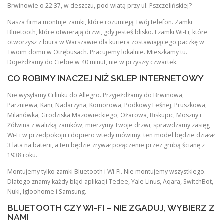
Brwinowie o 22:37, w deszczu, pod wiatą przy ul. Pszczelińskiej?
Nasza firma montuje zamki, które rozumieją Twój telefon. Zamki
Bluetooth, które otwierają drzwi, gdy jesteś blisko. I zamki Wi-Fi, które
otworzysz z biura w Warszawie dla kuriera zostawiającego paczkę w
Twoim domu w Otrębusach. Pracujemy lokalnie. Mieszkamy tu.
Dojeżdżamy do Ciebie w 40 minut, nie w przyszły czwartek.
CO ROBIMY INACZEJ NIŻ SKLEP INTERNETOWY
Nie wysyłamy Ci linku do Allegro. Przyjeżdżamy do Brwinowa,
Parzniewa, Kani, Nadarzyna, Komorowa, Podkowy Leśnej, Pruszkowa,
Milanówka, Grodziska Mazowieckiego, Ożarowa, Biskupic, Moszny i
Żółwina z walizką zamków, mierzymy Twoje drzwi, sprawdzamy zasięg
Wi-Fi w przedpokoju i dopiero wtedy mówimy: ten model będzie działał
3 lata na baterii, a ten będzie zrywał połączenie przez grubą ścianę z
1938 roku.
Montujemy tylko zamki Bluetooth i Wi-Fi. Nie montujemy wszystkiego.
Dlatego znamy każdy błąd aplikacji Tedee, Yale Linus, Aqara, SwitchBot,
Nuki, Igloohome i Samsung.
BLUETOOTH CZY WI-FI – NIE ZGADUJ, WYBIERZ Z
NAMI