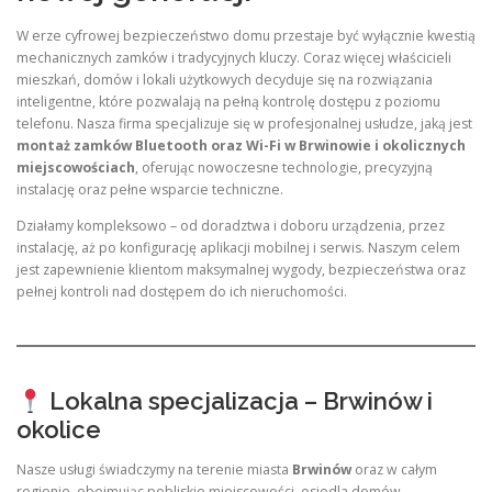
W erze cyfrowej bezpieczeństwo domu przestaje być wyłącznie kwestią
mechanicznych zamków i tradycyjnych kluczy. Coraz więcej właścicieli
mieszkań, domów i lokali użytkowych decyduje się na rozwiązania
inteligentne, które pozwalają na pełną kontrolę dostępu z poziomu
telefonu. Nasza firma specjalizuje się w profesjonalnej usłudze, jaką jest
montaż zamków Bluetooth oraz Wi-Fi w Brwinowie i okolicznych
miejscowościach
, oferując nowoczesne technologie, precyzyjną
instalację oraz pełne wsparcie techniczne.
Działamy kompleksowo – od doradztwa i doboru urządzenia, przez
instalację, aż po konfigurację aplikacji mobilnej i serwis. Naszym celem
jest zapewnienie klientom maksymalnej wygody, bezpieczeństwa oraz
pełnej kontroli nad dostępem do ich nieruchomości.
Lokalna specjalizacja – Brwinów i
okolice
Nasze usługi świadczymy na terenie miasta
Brwinów
oraz w całym
regionie, obejmując pobliskie miejscowości, osiedla domów