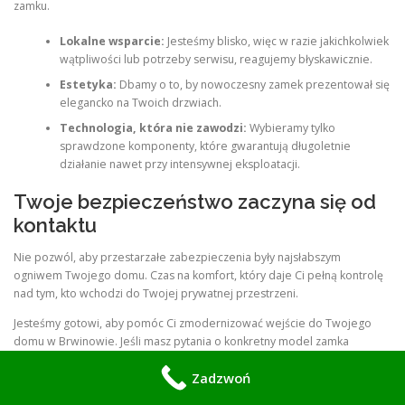
zamku.
Lokalne wsparcie:
Jesteśmy blisko, więc w razie jakichkolwiek
wątpliwości lub potrzeby serwisu, reagujemy błyskawicznie.
Estetyka:
Dbamy o to, by nowoczesny zamek prezentował się
elegancko na Twoich drzwiach.
Technologia, która nie zawodzi:
Wybieramy tylko
sprawdzone komponenty, które gwarantują długoletnie
działanie nawet przy intensywnej eksploatacji.
Twoje bezpieczeństwo zaczyna się od
kontaktu
Nie pozwól, aby przestarzałe zabezpieczenia były najsłabszym
ogniwem Twojego domu. Czas na komfort, który daje Ci pełną kontrolę
nad tym, kto wchodzi do Twojej prywatnej przestrzeni.
Jesteśmy gotowi, aby pomóc Ci zmodernizować wejście do Twojego
domu w Brwinowie. Jeśli masz pytania o konkretny model zamka
Bluetooth lub Wi-Fi, potrzebujesz wyceny lub chcesz umówić termin
Zadzwoń
instalacji, skontaktuj się z naszym zespołem: