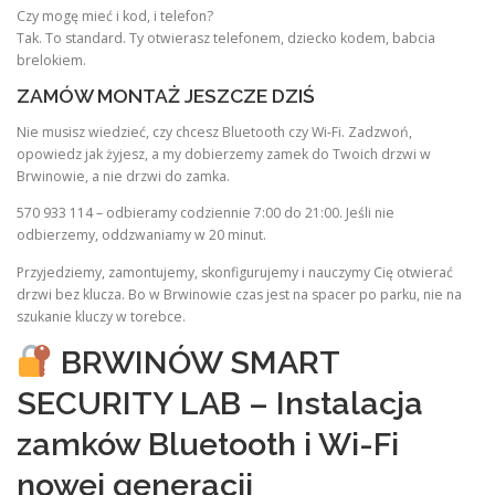
Czy mogę mieć i kod, i telefon?
Tak. To standard. Ty otwierasz telefonem, dziecko kodem, babcia
brelokiem.
ZAMÓW MONTAŻ JESZCZE DZIŚ
Nie musisz wiedzieć, czy chcesz Bluetooth czy Wi-Fi. Zadzwoń,
opowiedz jak żyjesz, a my dobierzemy zamek do Twoich drzwi w
Brwinowie, a nie drzwi do zamka.
570 933 114 – odbieramy codziennie 7:00 do 21:00. Jeśli nie
odbierzemy, oddzwaniamy w 20 minut.
Przyjedziemy, zamontujemy, skonfigurujemy i nauczymy Cię otwierać
drzwi bez klucza. Bo w Brwinowie czas jest na spacer po parku, nie na
szukanie kluczy w torebce.
BRWINÓW SMART
SECURITY LAB – Instalacja
zamków Bluetooth i Wi-Fi
nowej generacji