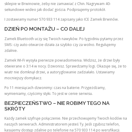
sklepie w Brwinowie, żeby nie zamawiać z Chin. Nagrywam 40-
sekundowe wideo jak dodać gościa. Podpisujemy protokół.
I zostawiamy numer 570 933 114 zapisany jako ICE Zamek Brwinów.
DZIEŃ PO MONTAŻU – CO DALEJ
Zamek Bluetooth uczy się Twoich nawyków. Po tygodniu pytamy przez
SMS: czy auto-otwarcie działa za szybko czy za wolno. Regulujemy
zdalnie.
Zamek Wi-Fi wysyła pierwsze powiadomienia. Widzisz, że drzwi były
otwierane o 3:14 w nocy. Dzwonisz. Sprawdzamy logi. Okazuje się, że to
wiatr nie domknął drzwi, a autoryglowanie zadziałało. Ustawiamy
mocniejszy domykacz.
Po 11 miesiącach dzwonimy: czas na baterie. Przyjeżdżamy,
wymieniamy, czyścimy styki. To jest w cenie serwisu.
BEZPIECZEŃSTWO – NIE ROBIMY TEGO NA
SKRÓTY
Każdy zamek szyfruje połączenie. Nie przechowujemy Twoich kodów na
naszych serwerach. Administratorem jesteś Ty. Jeśli zgubisz telefon,
kasujemy dostęp zdalnie po telefonie na 570 933 114 po weryfikacji.