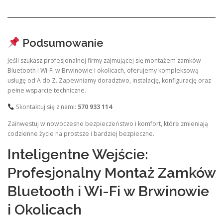
Podsumowanie
Jeśli szukasz profesjonalnej firmy zajmującej się montażem zamków
Bluetooth i Wi-Fi w Brwinowie i okolicach, oferujemy kompleksową
usługę od A do Z. Zapewniamy doradztwo, instalację, konfigurację oraz
pełne wsparcie techniczne.
Skontaktuj się z nami:
570 933 114
Zainwestuj w nowoczesne bezpieczeństwo i komfort, które zmieniają
codzienne życie na prostsze i bardziej bezpieczne.
Inteligentne Wejście:
Profesjonalny Montaż Zamków
Bluetooth i Wi-Fi w Brwinowie
i Okolicach