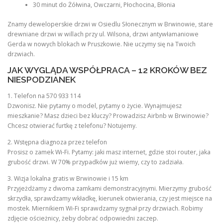
30 minut do Żółwina, Owczarni, Płochocina, Błonia
Znamy deweloperskie drzwi w Osiedlu Słonecznym w Brwinowie, stare
drewniane drzwi w willach przy ul. Wilsona, drzwi antywłamaniowe
Gerda w nowych blokach w Pruszkowie. Nie uczymy się na Twoich
drzwiach.
JAK WYGLĄDA WSPÓŁPRACA – 12 KROKÓW BEZ
NIESPODZIANEK
1. Telefon na 570 933 114
Dzwonisz. Nie pytamy o model, pytamy o życie. Wynajmujesz
mieszkanie? Masz dzieci bez kluczy? Prowadzisz Airbnb w Brwinowie?
Chcesz otwierać furtkę z telefonu? Notujemy.
2. Wstępna diagnoza przez telefon
Prosisz o zamek Wi-Fi. Pytamy: jaki masz internet, gdzie stoi router, jaka
grubość drzwi. W 70% przypadków już wiemy, czy to zadziała.
3. Wizja lokalna gratis w Brwinowie i 15 km
Przyjeżdżamy z dwoma zamkami demonstracyjnymi. Mierzymy grubość
skrzydła, sprawdzamy wkładkę, kierunek otwierania, czy jest miejsce na
mostek. Miernikiem Wi-Fi sprawdzamy sygnał przy drzwiach. Robimy
zdjęcie ościeżnicy, żeby dobrać odpowiedni zaczep.