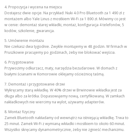
4. Propozycja i wycena na miejscu
Dostajesz dwie opcje. Na przykład: Nuki 4.0 Pro Bluetooth za 1 490 zł z
montażem albo Yale Linus z mostkiem Wi-Fi za 1 890 zł. Mówimy co jest
w cenie: demontaż starej wkładki, montaż, konfiguracja 4 telefonów, 5
kodów, szkolenie, gwarancja.
5. Umówienie montażu
Nie czekasz dwa tygodnie. Zwykle montujemy w 48 godzin. W firmach w
Pruszkowie pracujemy po godzinach, żeby nie blokować wejścia.
6. Przygotowanie
Przywozimy odkurzacz, maty, narzędzia bezudarowe. W domach z
białymi ścianami w Komorowie oklejamy ościeżnicę taśmą.
7. Demontaż i przygotowanie drzwi
Wykręcamy starą wkładkę. W 40% drzwi w Brwinowie wkładka jest za
długa albo za krótka. Dopasowujemy nową, certyfikowaną. W zamkach
nakładkowych nie wiercimy na wylot, używamy adapterów.
8. Montaż fizyczny
Zamek Bluetooth nakładamy od wewnątrz na istniejącą wkładkę. Trwa to
25 minut. Zamek Wi-Fi z wymianą wkładki i mostkiem to około 60 minut.
Wszystko skręcamy dynamometrycznie, żeby nie zgnieść mechanizmu.