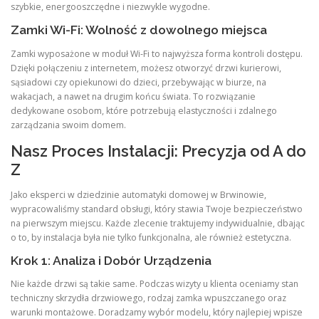
szybkie, energooszczędne i niezwykle wygodne.
Zamki Wi-Fi: Wolność z dowolnego miejsca
Zamki wyposażone w moduł Wi-Fi to najwyższa forma kontroli dostępu.
Dzięki połączeniu z internetem, możesz otworzyć drzwi kurierowi,
sąsiadowi czy opiekunowi do dzieci, przebywając w biurze, na
wakacjach, a nawet na drugim końcu świata. To rozwiązanie
dedykowane osobom, które potrzebują elastyczności i zdalnego
zarządzania swoim domem.
Nasz Proces Instalacji: Precyzja od A do
Z
Jako eksperci w dziedzinie automatyki domowej w Brwinowie,
wypracowaliśmy standard obsługi, który stawia Twoje bezpieczeństwo
na pierwszym miejscu. Każde zlecenie traktujemy indywidualnie, dbając
o to, by instalacja była nie tylko funkcjonalna, ale również estetyczna.
Krok 1: Analiza i Dobór Urządzenia
Nie każde drzwi są takie same. Podczas wizyty u klienta oceniamy stan
techniczny skrzydła drzwiowego, rodzaj zamka wpuszczanego oraz
warunki montażowe. Doradzamy wybór modelu, który najlepiej wpisze