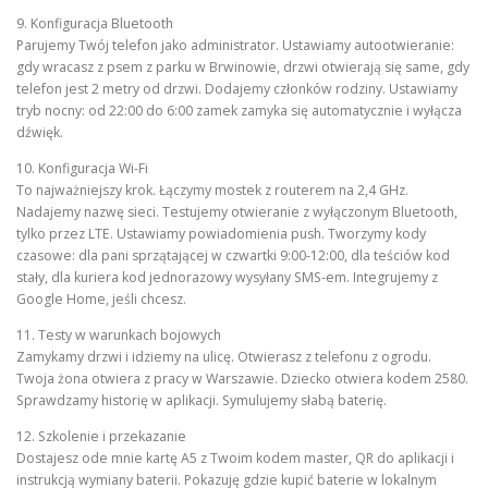
9. Konfiguracja Bluetooth
Parujemy Twój telefon jako administrator. Ustawiamy autootwieranie:
gdy wracasz z psem z parku w Brwinowie, drzwi otwierają się same, gdy
telefon jest 2 metry od drzwi. Dodajemy członków rodziny. Ustawiamy
tryb nocny: od 22:00 do 6:00 zamek zamyka się automatycznie i wyłącza
dźwięk.
10. Konfiguracja Wi-Fi
To najważniejszy krok. Łączymy mostek z routerem na 2,4 GHz.
Nadajemy nazwę sieci. Testujemy otwieranie z wyłączonym Bluetooth,
tylko przez LTE. Ustawiamy powiadomienia push. Tworzymy kody
czasowe: dla pani sprzątającej w czwartki 9:00-12:00, dla teściów kod
stały, dla kuriera kod jednorazowy wysyłany SMS-em. Integrujemy z
Google Home, jeśli chcesz.
11. Testy w warunkach bojowych
Zamykamy drzwi i idziemy na ulicę. Otwierasz z telefonu z ogrodu.
Twoja żona otwiera z pracy w Warszawie. Dziecko otwiera kodem 2580.
Sprawdzamy historię w aplikacji. Symulujemy słabą baterię.
12. Szkolenie i przekazanie
Dostajesz ode mnie kartę A5 z Twoim kodem master, QR do aplikacji i
instrukcją wymiany baterii. Pokazuję gdzie kupić baterie w lokalnym