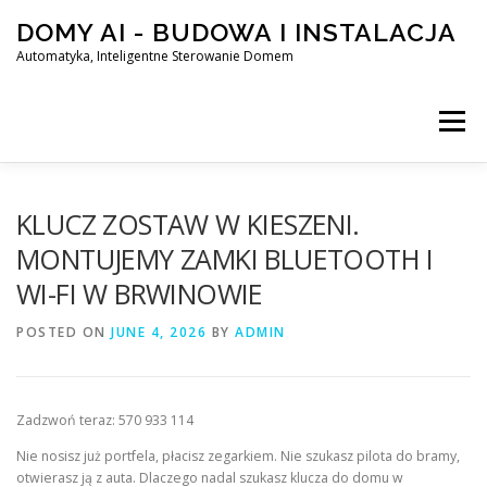
Skip
DOMY AI - BUDOWA I INSTALACJA
to
content
Automatyka, Inteligentne Sterowanie Domem
Menu
HOME
KLUCZ ZOSTAW W KIESZENI.
MONTUJEMY ZAMKI BLUETOOTH I
WI-FI W BRWINOWIE
SMART DOM AI – AUTOMATYKA, INTELIGENTNE STEROWA
POSTED ON
JUNE 4, 2026
BY
ADMIN
BLOG
KONTAKT
Zadzwoń teraz: 570 933 114
Nie nosisz już portfela, płacisz zegarkiem. Nie szukasz pilota do bramy,
otwierasz ją z auta. Dlaczego nadal szukasz klucza do domu w