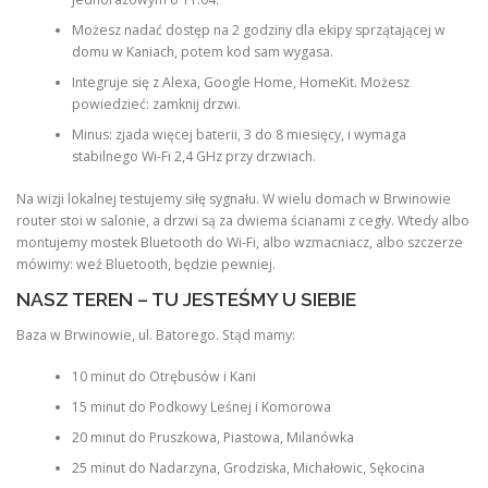
Możesz nadać dostęp na 2 godziny dla ekipy sprzątającej w
domu w Kaniach, potem kod sam wygasa.
Integruje się z Alexa, Google Home, HomeKit. Możesz
powiedzieć: zamknij drzwi.
Minus: zjada więcej baterii, 3 do 8 miesięcy, i wymaga
stabilnego Wi-Fi 2,4 GHz przy drzwiach.
Na wizji lokalnej testujemy siłę sygnału. W wielu domach w Brwinowie
router stoi w salonie, a drzwi są za dwiema ścianami z cegły. Wtedy albo
montujemy mostek Bluetooth do Wi-Fi, albo wzmacniacz, albo szczerze
mówimy: weź Bluetooth, będzie pewniej.
NASZ TEREN – TU JESTEŚMY U SIEBIE
Baza w Brwinowie, ul. Batorego. Stąd mamy:
10 minut do Otrębusów i Kani
15 minut do Podkowy Leśnej i Komorowa
20 minut do Pruszkowa, Piastowa, Milanówka
25 minut do Nadarzyna, Grodziska, Michałowic, Sękocina