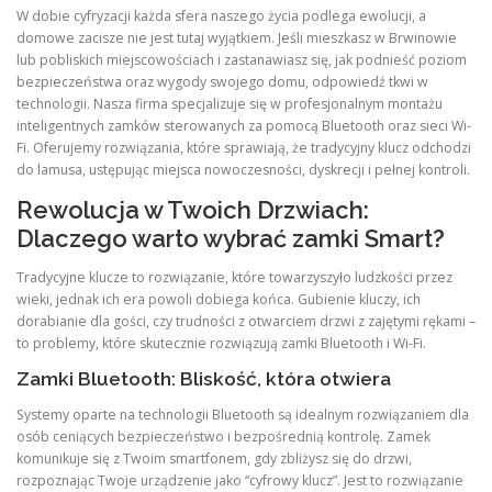
W dobie cyfryzacji każda sfera naszego życia podlega ewolucji, a
domowe zacisze nie jest tutaj wyjątkiem. Jeśli mieszkasz w Brwinowie
lub pobliskich miejscowościach i zastanawiasz się, jak podnieść poziom
bezpieczeństwa oraz wygody swojego domu, odpowiedź tkwi w
technologii. Nasza firma specjalizuje się w profesjonalnym montażu
inteligentnych zamków sterowanych za pomocą Bluetooth oraz sieci Wi-
Fi. Oferujemy rozwiązania, które sprawiają, że tradycyjny klucz odchodzi
do lamusa, ustępując miejsca nowoczesności, dyskrecji i pełnej kontroli.
Rewolucja w Twoich Drzwiach:
Dlaczego warto wybrać zamki Smart?
Tradycyjne klucze to rozwiązanie, które towarzyszyło ludzkości przez
wieki, jednak ich era powoli dobiega końca. Gubienie kluczy, ich
dorabianie dla gości, czy trudności z otwarciem drzwi z zajętymi rękami –
to problemy, które skutecznie rozwiązują zamki Bluetooth i Wi-Fi.
Zamki Bluetooth: Bliskość, która otwiera
Systemy oparte na technologii Bluetooth są idealnym rozwiązaniem dla
osób ceniących bezpieczeństwo i bezpośrednią kontrolę. Zamek
komunikuje się z Twoim smartfonem, gdy zbliżysz się do drzwi,
rozpoznając Twoje urządzenie jako “cyfrowy klucz”. Jest to rozwiązanie