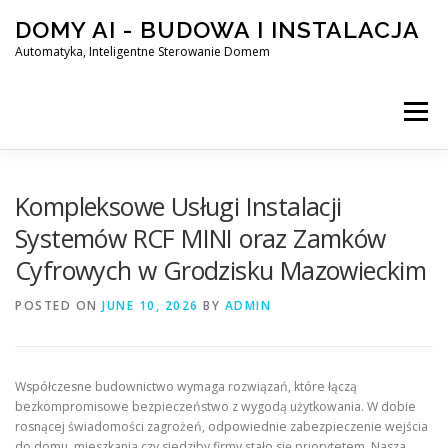
Skip
DOMY AI - BUDOWA I INSTALACJA
to
content
Automatyka, Inteligentne Sterowanie Domem
Menu
HOME
Kompleksowe Usługi Instalacji
Systemów RCF MINI oraz Zamków
Cyfrowych w Grodzisku Mazowieckim
SMART DOM AI – AUTOMATYKA, INTELIGENTNE STEROWA
POSTED ON
JUNE 10, 2026
BY
ADMIN
BLOG
KONTAKT
Współczesne budownictwo wymaga rozwiązań, które łączą
bezkompromisowe bezpieczeństwo z wygodą użytkowania. W dobie
rosnącej świadomości zagrożeń, odpowiednie zabezpieczenie wejścia
do domu, mieszkania czy siedziby firmy stało się priorytetem. Nasza