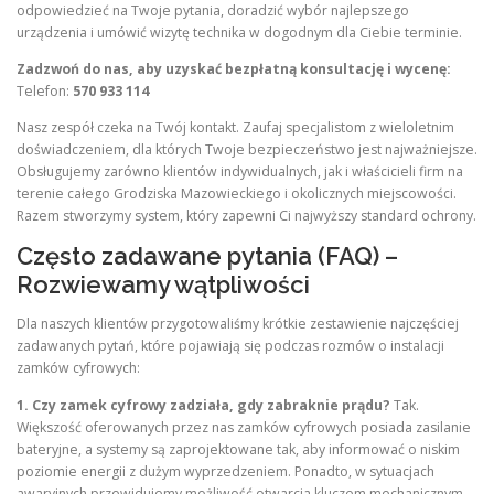
odpowiedzieć na Twoje pytania, doradzić wybór najlepszego
urządzenia i umówić wizytę technika w dogodnym dla Ciebie terminie.
Zadzwoń do nas, aby uzyskać bezpłatną konsultację i wycenę:
Telefon:
570 933 114
Nasz zespół czeka na Twój kontakt. Zaufaj specjalistom z wieloletnim
doświadczeniem, dla których Twoje bezpieczeństwo jest najważniejsze.
Obsługujemy zarówno klientów indywidualnych, jak i właścicieli firm na
terenie całego Grodziska Mazowieckiego i okolicznych miejscowości.
Razem stworzymy system, który zapewni Ci najwyższy standard ochrony.
Często zadawane pytania (FAQ) –
Rozwiewamy wątpliwości
Dla naszych klientów przygotowaliśmy krótkie zestawienie najczęściej
zadawanych pytań, które pojawiają się podczas rozmów o instalacji
zamków cyfrowych:
1. Czy zamek cyfrowy zadziała, gdy zabraknie prądu?
Tak.
Większość oferowanych przez nas zamków cyfrowych posiada zasilanie
bateryjne, a systemy są zaprojektowane tak, aby informować o niskim
poziomie energii z dużym wyprzedzeniem. Ponadto, w sytuacjach
awaryjnych przewidujemy możliwość otwarcia kluczem mechanicznym.