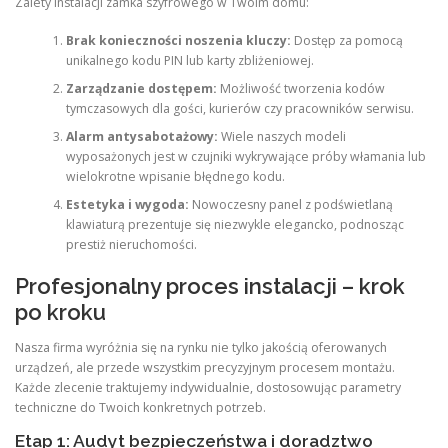
Zalety instalacji zamka szyfrowego w Twoim domu:
Brak konieczności noszenia kluczy:
Dostęp za pomocą
unikalnego kodu PIN lub karty zbliżeniowej.
Zarządzanie dostępem:
Możliwość tworzenia kodów
tymczasowych dla gości, kurierów czy pracowników serwisu.
Alarm antysabotażowy:
Wiele naszych modeli
wyposażonych jest w czujniki wykrywające próby włamania lub
wielokrotne wpisanie błędnego kodu.
Estetyka i wygoda:
Nowoczesny panel z podświetlaną
klawiaturą prezentuje się niezwykle elegancko, podnosząc
prestiż nieruchomości.
Profesjonalny proces instalacji – krok
po kroku
Nasza firma wyróżnia się na rynku nie tylko jakością oferowanych
urządzeń, ale przede wszystkim precyzyjnym procesem montażu.
Każde zlecenie traktujemy indywidualnie, dostosowując parametry
techniczne do Twoich konkretnych potrzeb.
Etap 1: Audyt bezpieczeństwa i doradztwo