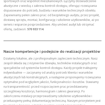
sportowych oraz wspólnot mieszkaniowych. Łączymy doświadczenie
akustyczne z wiedzą z zakresu kontroli dostępu, oferując rozwiązania
dopasowane do potrzeb, budżetu i warunków technicznych obiektu.
Zapewniamy pełen zakres prac: od bezpłatnego audytu, przez projekt,
dostawę sprzętu, montaż, konfigurację i szkolenie użytkowników, aż po
serwis i wsparcie posprzedażowe. Aby umówić audyt lub otrzymać
ofertę, zadzwoń:
570 933 114
.
Nasze kompetencje i podejście do realizacji projektów
Działamy lokalnie, ale z profesjonalnym zapleczem technicznym. Nasz
zespół składa się z inżynierów dźwięku, techników instalacyjnych oraz
specjalistów od systemów kontroli dostępu. Każdy projekt traktujemy
indywidualnie — zaczynamy od analizy potrzeb klienta i warunków
akustycznych lub konstrukcyjnych, a następnie proponujemy rozwiązania
optymalne pod względem jakości, funkcjonalności i kosztów. Stawiamy
na transparentność: przed rozpoczęciem prac przedstawiamy
szczegółowy kosztorys, harmonogram i zakres gwarancji. Po
zakończeniu instalacji przeprowadzamy szkolenie użytkowników i
przekazujemy pełną dokumentację techniczną. Naszym priorytetem jest