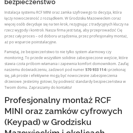
bezpieczeństwo
Instalacja systemu RCF MINI oraz zamka szyfrowego to decyzja, która
łączy nowoczesność z rozsądkiem. W Grodzisku Mazowieckim coraz
więcej osób decyduje się na ten krok, rezygnując z tradycyjnych kluczy na
rzecz wygody i kontroli. Nasza firma jest tutaj, aby przeprowadzić Cię
przez cały proces – od doboru urządzenia, przez profesjonalny montaż,
aż po wsparcie poinstalacyjne.
Pamiętaj, że bezpieczeństwo to nie tylko system alarmowy czy
monitoring. To przede wszystkim solidnie zabezpieczone wejście, które
stawia czoła próbom włamania i zapewnia komfort domownikom. Zaufaj
naszemu doświadczeniu, zadzwoń pod numer
570 933 114
i przekonaj
się, jak proste i efektywne mogą być nowoczesne zabezpieczenia
drzwiowe. Jesteśmy gotowi, by podnieść standardy bezpieczeństwa w
Twoim domu. Zapraszamy do kontaktu!
Profesjonalny montaż RCF
MINI oraz zamków cyfrowych
(Keypad) w Grodzisku
Mazowieckim i okolicach