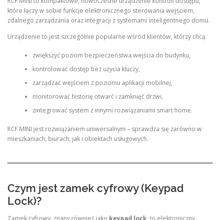
RCF MINI to kompaktowe, nowoczesne urządzenie kontroli dostępu,
które łączy w sobie funkcje elektronicznego sterowania wejściem,
zdalnego zarządzania oraz integracji z systemami inteligentnego domu.
Urządzenie to jest szczególnie popularne wśród klientów, którzy chcą:
zwiększyć poziom bezpieczeństwa wejścia do budynku,
kontrolować dostęp bez użycia kluczy,
zarządzać wejściem z poziomu aplikacji mobilnej,
monitorować historię otwarć i zamknięć drzwi,
zintegrować system z innymi rozwiązaniami smart home.
RCF MINI jest rozwiązaniem uniwersalnym – sprawdza się zarówno w
mieszkaniach, biurach, jak i obiektach usługowych.
Czym jest zamek cyfrowy (Keypad
Lock)?
Zamek cyfrowy, znany również jako
keypad lock
, to elektroniczny