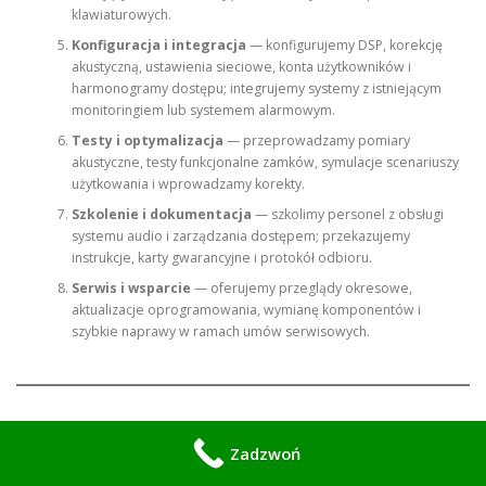
klawiaturowych.
Konfiguracja i integracja
— konfigurujemy DSP, korekcję
akustyczną, ustawienia sieciowe, konta użytkowników i
harmonogramy dostępu; integrujemy systemy z istniejącym
monitoringiem lub systemem alarmowym.
Testy i optymalizacja
— przeprowadzamy pomiary
akustyczne, testy funkcjonalne zamków, symulacje scenariuszy
użytkowania i wprowadzamy korekty.
Szkolenie i dokumentacja
— szkolimy personel z obsługi
systemu audio i zarządzania dostępem; przekazujemy
instrukcje, karty gwarancyjne i protokół odbioru.
Serwis i wsparcie
— oferujemy przeglądy okresowe,
aktualizacje oprogramowania, wymianę komponentów i
szybkie naprawy w ramach umów serwisowych.
Nowy nagłówek procesu — szczegółowy
Zadzwoń
przewodnik krok po kroku