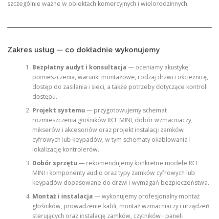
szczególnie ważne w obiektach komercyjnych i wielorodzinnych.
Zakres usług — co dokładnie wykonujemy
Bezpłatny audyt i konsultacja
— oceniamy akustykę
pomieszczenia, warunki montażowe, rodzaj drzwi i ościeżnicę,
dostęp do zasilania i sieci, a także potrzeby dotyczące kontroli
dostępu.
Projekt systemu
— przygotowujemy schemat
rozmieszczenia głośników RCF MINI, dobór wzmacniaczy,
mikserów i akcesoriów oraz projekt instalacji zamków
cyfrowych lub keypadów, w tym schematy okablowania i
lokalizację kontrolerów.
Dobór sprzętu
— rekomendujemy konkretne modele RCF
MINI i komponenty audio oraz typy zamków cyfrowych lub
keypadów dopasowane do drzwi i wymagań bezpieczeństwa.
Montaż i instalacja
— wykonujemy profesjonalny montaż
głośników, prowadzenie kabli, montaż wzmacniaczy i urządzeń
sterujących oraz instalację zamków, czytników i paneli