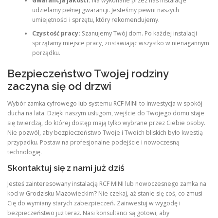
Gwarancja jakości:
Na wykonane przez nas instalacje
udzielamy pełnej gwarancji. Jesteśmy pewni naszych
umiejętności i sprzętu, który rekomendujemy.
Czystość pracy:
Szanujemy Twój dom. Po każdej instalacji
sprzątamy miejsce pracy, zostawiając wszystko w nienagannym
porządku.
Bezpieczeństwo Twojej rodziny
zaczyna się od drzwi
Wybór zamka cyfrowego lub systemu RCF MINI to inwestycja w spokój
ducha na lata. Dzięki naszym usługom, wejście do Twojego domu staje
się twierdzą, do której dostęp mają tylko wybrane przez Ciebie osoby.
Nie pozwól, aby bezpieczeństwo Twoje i Twoich bliskich było kwestią
przypadku. Postaw na profesjonalne podejście i nowoczesną
technologię.
Skontaktuj się z nami już dziś
Jesteś zainteresowany instalacją RCF MINI lub nowoczesnego zamka na
kod w Grodzisku Mazowieckim? Nie czekaj, aż stanie się coś, co zmusi
Cię do wymiany starych zabezpieczeń. Zainwestuj w wygodę i
bezpieczeństwo już teraz. Nasi konsultanci są gotowi, aby