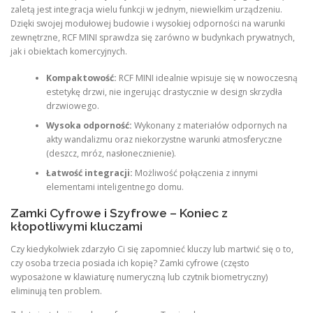
zaletą jest integracja wielu funkcji w jednym, niewielkim urządzeniu.
Dzięki swojej modułowej budowie i wysokiej odporności na warunki
zewnętrzne, RCF MINI sprawdza się zarówno w budynkach prywatnych,
jak i obiektach komercyjnych.
Kompaktowość:
RCF MINI idealnie wpisuje się w nowoczesną
estetykę drzwi, nie ingerując drastycznie w design skrzydła
drzwiowego.
Wysoka odporność:
Wykonany z materiałów odpornych na
akty wandalizmu oraz niekorzystne warunki atmosferyczne
(deszcz, mróz, nasłonecznienie).
Łatwość integracji:
Możliwość połączenia z innymi
elementami inteligentnego domu.
Zamki Cyfrowe i Szyfrowe – Koniec z
kłopotliwymi kluczami
Czy kiedykolwiek zdarzyło Ci się zapomnieć kluczy lub martwić się o to,
czy osoba trzecia posiada ich kopię? Zamki cyfrowe (często
wyposażone w klawiaturę numeryczną lub czytnik biometryczny)
eliminują ten problem.