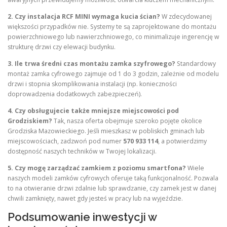
2. Czy instalacja RCF MINI wymaga kucia ścian?
W zdecydowanej
większości przypadków nie. Systemy te są zaprojektowane do montażu
powierzchniowego lub nawierzchniowego, co minimalizuje ingerencję w
strukturę drzwi czy elewacji budynku.
3. Ile trwa średni czas montażu zamka szyfrowego?
Standardowy
montaż zamka cyfrowego zajmuje od 1 do 3 godzin, zależnie od modelu
drzwi i stopnia skomplikowania instalacji (np. konieczności
doprowadzenia dodatkowych zabezpieczeń).
4. Czy obsługujecie także mniejsze miejscowości pod
Grodziskiem?
Tak, nasza oferta obejmuje szeroko pojęte okolice
Grodziska Mazowieckiego. Jeśli mieszkasz w pobliskich gminach lub
miejscowościach, zadzwoń pod numer
570 933 114
, a potwierdzimy
dostępność naszych techników w Twojej lokalizacji.
5. Czy mogę zarządzać zamkiem z poziomu smartfona?
Wiele
naszych modeli zamków cyfrowych oferuje taką funkcjonalność. Pozwala
to na otwieranie drzwi zdalnie lub sprawdzanie, czy zamek jest w danej
chwili zamknięty, nawet gdy jesteś w pracy lub na wyjeździe.
Podsumowanie inwestycji w