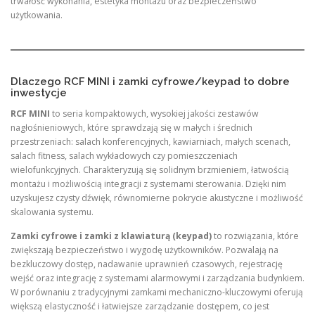
trwałość wykonania, estetyka montażu oraz bezpieczeństwo
użytkowania.
Dlaczego RCF MINI i zamki cyfrowe/keypad to dobre
inwestycje
RCF MINI
to seria kompaktowych, wysokiej jakości zestawów
nagłośnieniowych, które sprawdzają się w małych i średnich
przestrzeniach: salach konferencyjnych, kawiarniach, małych scenach,
salach fitness, salach wykładowych czy pomieszczeniach
wielofunkcyjnych. Charakteryzują się solidnym brzmieniem, łatwością
montażu i możliwością integracji z systemami sterowania. Dzięki nim
uzyskujesz czysty dźwięk, równomierne pokrycie akustyczne i możliwość
skalowania systemu.
Zamki cyfrowe i zamki z klawiaturą (keypad)
to rozwiązania, które
zwiększają bezpieczeństwo i wygodę użytkowników. Pozwalają na
bezkluczowy dostęp, nadawanie uprawnień czasowych, rejestrację
wejść oraz integrację z systemami alarmowymi i zarządzania budynkiem.
W porównaniu z tradycyjnymi zamkami mechaniczno‑kluczowymi oferują
większą elastyczność i łatwiejsze zarządzanie dostępem, co jest